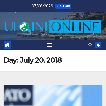
Skip
07/08/2026
2:49 am
to
content
Day:
July 20, 2018