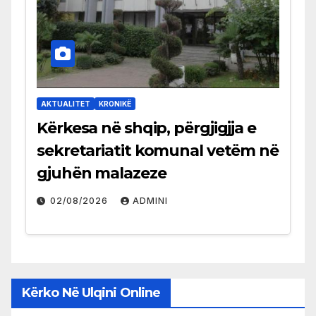
AKTUALITET
KRONIKË
Kërkesa në shqip, përgjigjja e
sekretariatit komunal vetëm në
gjuhën malazeze
02/08/2026
ADMINI
Kërko Në Ulqini Online