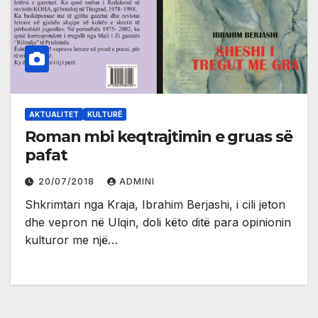
AKTUALITET
KULTURË
Roman mbi keqtrajtimin e gruas së
pafat
20/07/2018
ADMINI
Shkrimtari nga Kraja, Ibrahim Berjashi, i cili jeton
dhe vepron në Ulqin, doli këto ditë para opinionin
kulturor me një…