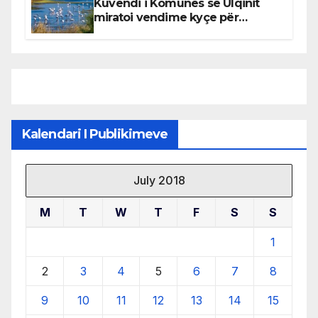
Kuvendi i Komunës së Ulqinit
miratoi vendime kyçe për
mbrojtjen e natyrës dhe
menaxhimin e qëndrueshëm të
burimeve më të çmuara
Kalendari I Publikimeve
July 2018
M
T
W
T
F
S
S
1
2
3
4
5
6
7
8
9
10
11
12
13
14
15