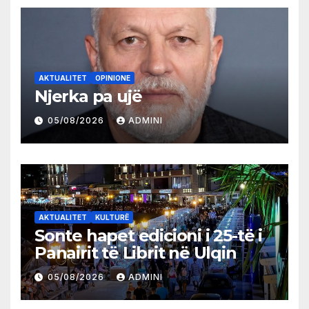
AKTUALITET
OPINIONE
Njerka pa ujë
05/08/2026
ADMINI
AKTUALITET
KULTURË
Sonte hapet edicioni i 25-të i
Panairit të Librit në Ulqin
05/08/2026
ADMINI