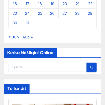
16
17
18
19
20
21
22
23
24
25
26
27
28
29
30
31
« Jun
Aug »
Kërko Në Ulqini Online
Të fundit