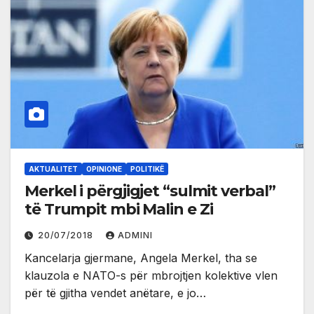
AKTUALITET
OPINIONE
POLITIKË
Merkel i përgjigjet “sulmit verbal”
të Trumpit mbi Malin e Zi
20/07/2018
ADMINI
Kancelarja gjermane, Angela Merkel, tha se
klauzola e NATO-s për mbrojtjen kolektive vlen
për të gjitha vendet anëtare, e jo…