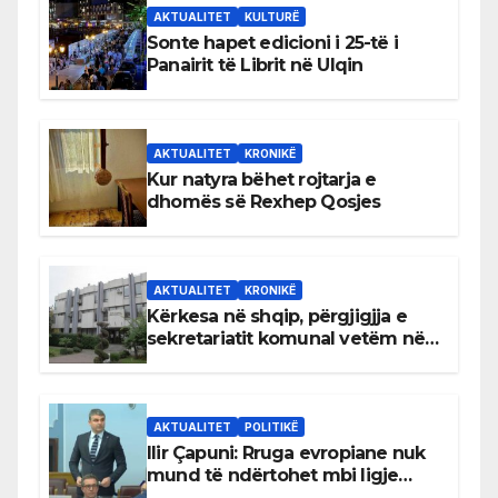
AKTUALITET
KULTURË
Sonte hapet edicioni i 25-të i
Panairit të Librit në Ulqin
AKTUALITET
KRONIKË
Kur natyra bëhet rojtarja e
dhomës së Rexhep Qosjes
AKTUALITET
KRONIKË
Kërkesa në shqip, përgjigjja e
sekretariatit komunal vetëm në
gjuhën malazeze
AKTUALITET
POLITIKË
Ilir Çapuni: Rruga evropiane nuk
mund të ndërtohet mbi ligje
antikushtetuese