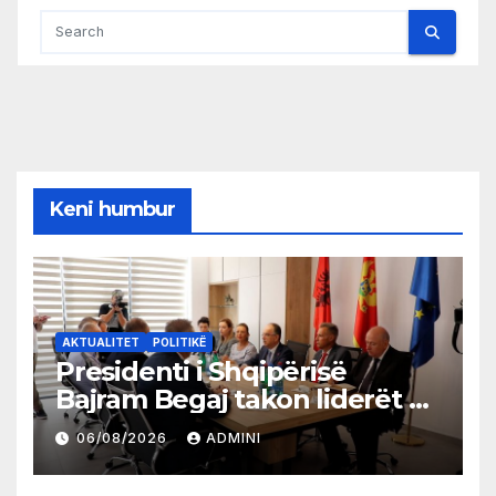
Keni humbur
AKTUALITET
POLITIKË
Presidenti i Shqipërisë
Bajram Begaj takon liderët e
partive shqiptare në Ulqin
06/08/2026
ADMINI