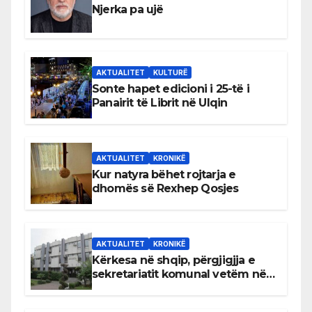
Njerka pa ujë
AKTUALITET
KULTURË
Sonte hapet edicioni i 25-të i
Panairit të Librit në Ulqin
AKTUALITET
KRONIKË
Kur natyra bëhet rojtarja e
dhomës së Rexhep Qosjes
AKTUALITET
KRONIKË
Kërkesa në shqip, përgjigjja e
sekretariatit komunal vetëm në
gjuhën malazeze