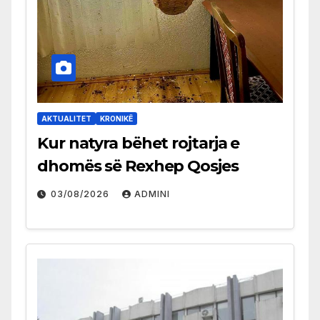
AKTUALITET
KRONIKË
Kur natyra bëhet rojtarja e
dhomës së Rexhep Qosjes
03/08/2026
ADMINI