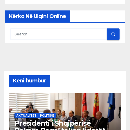
Kërko Në Ulqini Online
Keni humbur
AKTUALITET
POLITIKË
Presidenti i Shqipërisë