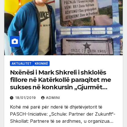
AKTUALITET
KRONIKË
Nxënësi i Mark Shkreli i shklolës
fillore në Katërkollë paraqitet me
sukses në konkursin „Gjurmët
gjermane në Mal të Zi
18/01/2019
ADMINI
Kohë më parë për nderë të dhjetëvjetorit të
PASCH-Iniciative: „Schule: Partner der Zukunft“-
Shkollat: Partnere të se ardhmes, u organizua…