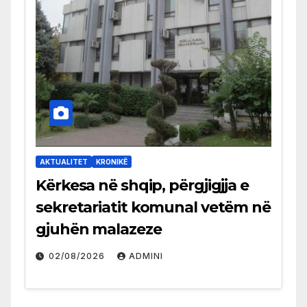
AKTUALITET
KRONIKË
Kërkesa në shqip, përgjigjja e
sekretariatit komunal vetëm në
gjuhën malazeze
02/08/2026
ADMINI