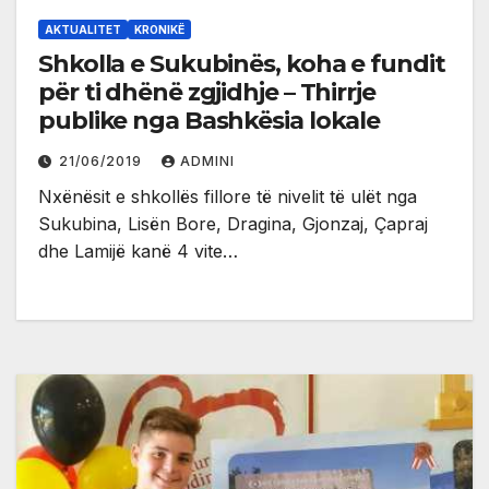
AKTUALITET
KRONIKË
Shkolla e Sukubinës, koha e fundit
për ti dhënë zgjidhje – Thirrje
publike nga Bashkësia lokale
21/06/2019
ADMINI
Nxënësit e shkollës fillore të nivelit të ulët nga
Sukubina, Lisën Bore, Dragina, Gjonzaj, Çapraj
dhe Lamijë kanë 4 vite…