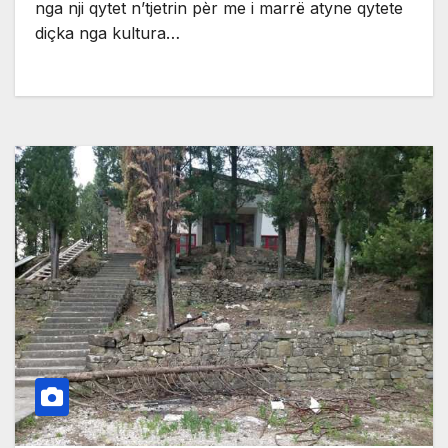
nga nji qytet n’tjetrin pèr me i marrë atyne qytete
diçka nga kultura…