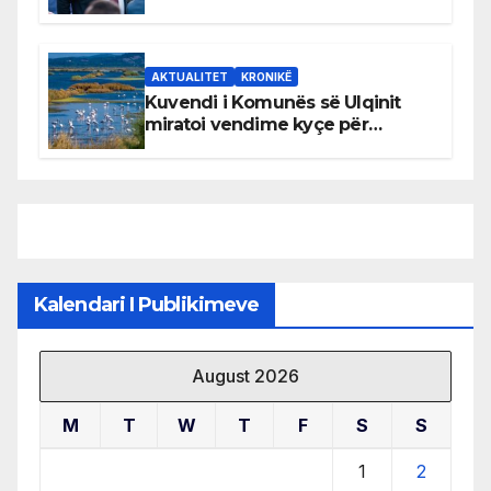
AKTUALITET
KRONIKË
Kuvendi i Komunës së Ulqinit
miratoi vendime kyçe për
mbrojtjen e natyrës dhe
menaxhimin e qëndrueshëm të
burimeve më të çmuara
Kalendari I Publikimeve
August 2026
M
T
W
T
F
S
S
1
2