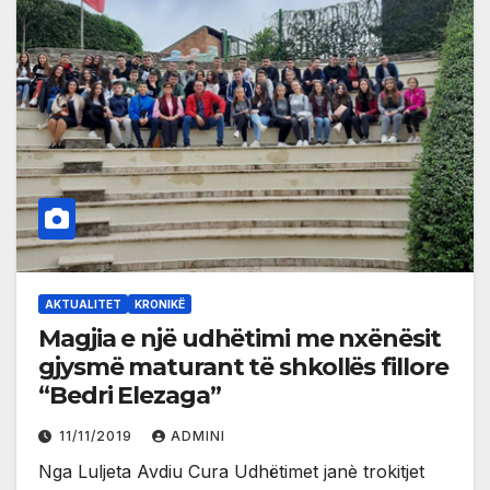
AKTUALITET
KRONIKË
Magjia e një udhëtimi me nxënësit
gjysmë maturant të shkollës fillore
“Bedri Elezaga”
11/11/2019
ADMINI
Nga Luljeta Avdiu Cura Udhëtimet janè trokitjet