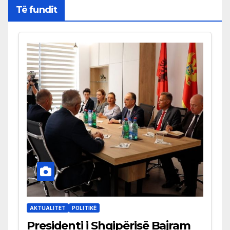
Të fundit
AKTUALITET
POLITIKË
Presidenti i Shqipërisë Bajram