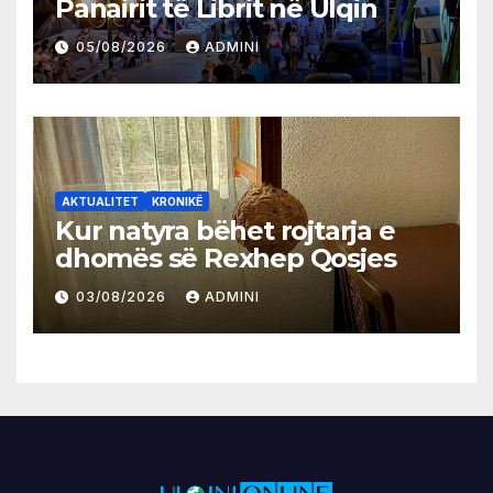
Panairit të Librit në Ulqin
05/08/2026
ADMINI
AKTUALITET
KRONIKË
Kur natyra bëhet rojtarja e
dhomës së Rexhep Qosjes
03/08/2026
ADMINI