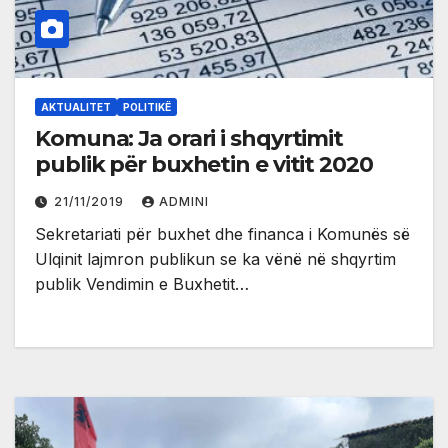
AKTUALITET
POLITIKË
Komuna: Ja orari i shqyrtimit
publik për buxhetin e vitit 2020
21/11/2019
ADMINI
Sekretariati për buxhet dhe financa i Komunës së
Ulqinit lajmron publikun se ka vënë në shqyrtim
publik Vendimin e Buxhetit…