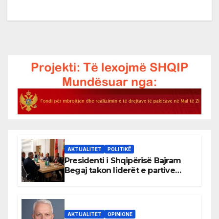
AKTUALITET
POLITIKË
Presidenti i Shqipërisë Bajram
Begaj takon liderët e partive
shqiptare në Ulqin
AKTUALITET
OPINIONE