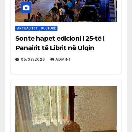
AKTUALITET
KULTURË
Sonte hapet edicioni i 25-të i
Panairit të Librit në Ulqin
05/08/2026
ADMINI