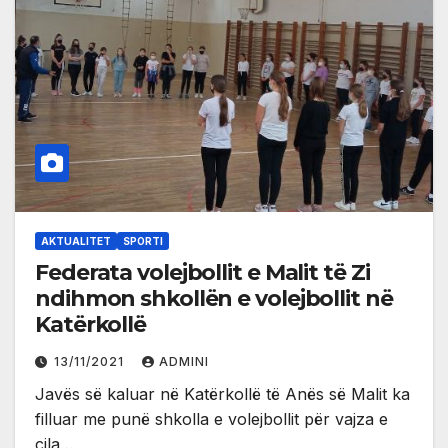
AKTUALITET
SPORTI
Federata volejbollit e Malit të Zi
ndihmon shkollën e volejbollit në
Katërkollë
13/11/2021
ADMINI
Javës së kaluar në Katërkollë të Anës së Malit ka
filluar me punë shkolla e volejbollit për vajza e
cila…