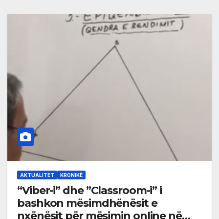
AKTUALITET
KRONIKË
“Viber-i” dhe ”Classroom-i” i
bashkon mësimdhënësit e
nxënësit për mësimin online në