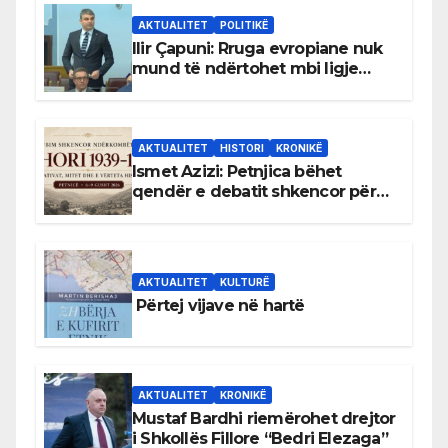
AKTUALITET
POLITIKË
Ilir Çapuni: Rruga evropiane nuk
mund të ndërtohet mbi ligje
antikushtetuese
AKTUALITET
HISTORI
KRONIKË
Ismet Azizi: Petnjica bëhet
qendër e debatit shkencor për
Bihorin gjatë viteve 1939–1948
AKTUALITET
KULTURË
Përtej vijave në hartë
AKTUALITET
KRONIKË
Mustaf Bardhi riemërohet drejtor
i Shkollës Fillore “Bedri Elezaga”