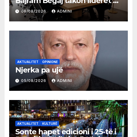
Bajram Begaj takon liderët e
partive shqiptare në Ulqin
06/08/2026
ADMINI
AKTUALITET
OPINIONE
Njerka pa ujë
05/08/2026
ADMINI
AKTUALITET
KULTURË
Sonte hapet edicioni i 25-të i