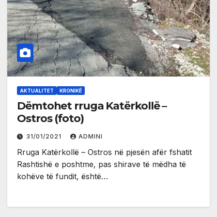
AKTUALITET
KRONIKË
Dëmtohet rruga Katërkollë –
Ostros (foto)
31/01/2021
ADMINI
Rruga Katërkollë – Ostros në pjesën afër fshatit
Rashtishë e poshtme, pas shirave të mëdha të
kohëve të fundit, është…