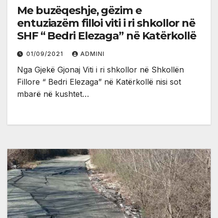
Me buzëqeshje, gëzim e
entuziazëm filloi viti i ri shkollor në
SHF “ Bedri Elezaga” në Katërkollë
01/09/2021
ADMINI
Nga Gjekë Gjonaj Viti i ri shkollor në Shkollën
Fillore “ Bedri Elezaga” në Katërkollë nisi sot
mbarë në kushtet…