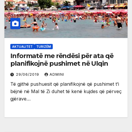
AKTUALITET
TURIZËM
Informatë me rëndësi për ata që
planifikojnë pushimet në Ulqin
29/06/2019
ADMINI
Të gjithë pushuesit që planifikojnë që pushimet t’i
bëjnë në Mal të Zi duhet të kenë kujdes që përveç
gjërave…