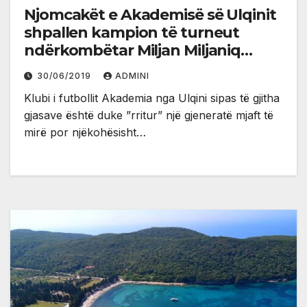
Njomcakët e Akademisë së Ulqinit
shpallen kampion të turneut
ndërkombëtar Miljan Miljaniq
(video, foto)
30/06/2019
ADMINI
Klubi i futbollit Akademia nga Ulqini sipas të gjitha
gjasave është duke ”rritur” një gjeneratë mjaft të
mirë por njëkohësisht…