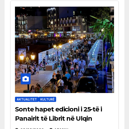
AKTUALITET
KULTURË
Sonte hapet edicioni i 25-të i
Panairit të Librit në Ulqin