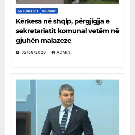
AKTUALITET
KRONIKË
Kërkesa në shqip, përgjigjja e
sekretariatit komunal vetëm në
gjuhën malazeze
02/08/2026
ADMINI