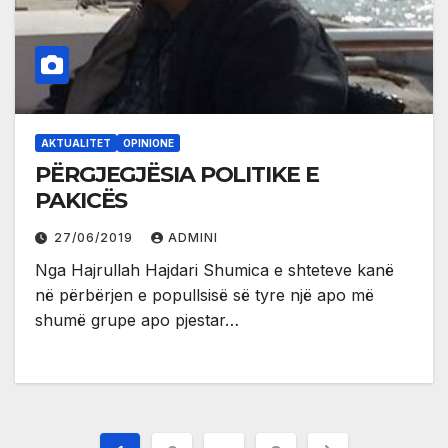
AKTUALITET
OPINIONE
PËRGJEGJËSIA POLITIKE E
PAKICËS
27/06/2019
ADMINI
Nga Hajrullah Hajdari Shumica e shteteve kanë
në përbërjen e popullsisë së tyre një apo më
shumë grupe apo pjestar…