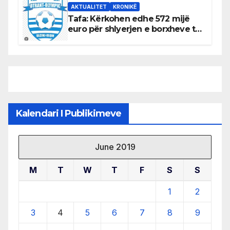
AKTUALITET
KRONIKË
Tafa: Kërkohen edhe 572 mijë
euro për shlyerjen e borxheve të
KF Otrant – Salaj kërkoi sqarime
nga drejtuesit e klubit
Kalendari I Publikimeve
June 2019
M
T
W
T
F
S
S
1
2
3
4
5
6
7
8
9