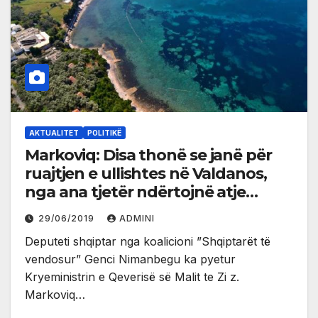
AKTUALITET
POLITIKË
Markoviq: Disa thonë se janë për
ruajtjen e ullishtes në Valdanos,
nga ana tjetër ndërtojnë atje
objekte në mënyrë të paligjshme
29/06/2019
ADMINI
Deputeti shqiptar nga koalicioni ”Shqiptarët të
vendosur” Genci Nimanbegu ka pyetur
Kryeministrin e Qeverisë së Malit te Zi z.
Markoviq…