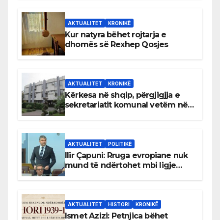
AKTUALITET
KRONIKË
Kur natyra bëhet rojtarja e
dhomës së Rexhep Qosjes
AKTUALITET
KRONIKË
Kërkesa në shqip, përgjigjja e
sekretariatit komunal vetëm në
gjuhën malazeze
AKTUALITET
POLITIKË
Ilir Çapuni: Rruga evropiane nuk
mund të ndërtohet mbi ligje
antikushtetuese
AKTUALITET
HISTORI
KRONIKË
Ismet Azizi: Petnjica bëhet