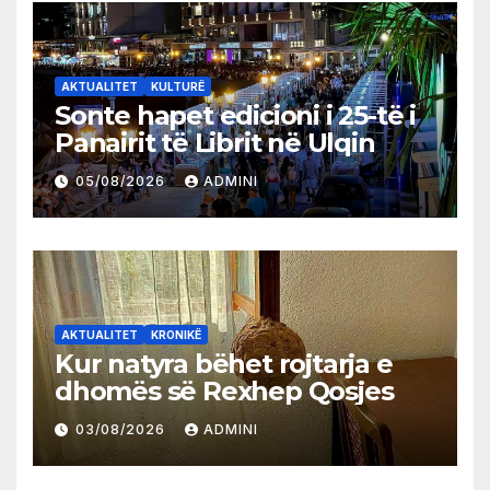
AKTUALITET
KULTURË
Sonte hapet edicioni i 25-të i
Panairit të Librit në Ulqin
05/08/2026
ADMINI
AKTUALITET
KRONIKË
Kur natyra bëhet rojtarja e
dhomës së Rexhep Qosjes
03/08/2026
ADMINI