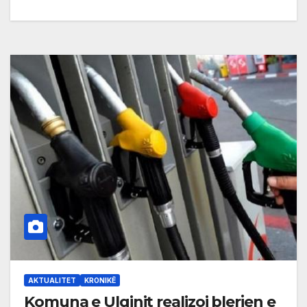
AKTUALITET
KRONIKË
Komuna e Ulqinit realizoi blerjen e