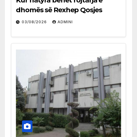
Kur natyra bëhet rojtarja e
dhomës së Rexhep Qosjes
03/08/2026
ADMINI