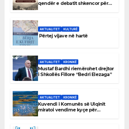
qendër e debatit shkencor për
Bihorin gjatë viteve 1939–1948
AKTUALITET
KULTURË
Përtej vijave në hartë
AKTUALITET
KRONIKË
Mustaf Bardhi riemërohet drejtor
i Shkollës Fillore “Bedri Elezaga”
AKTUALITET
KRONIKË
Kuvendi i Komunës së Ulqinit
miratoi vendime kyçe për
mbrojtjen e natyrës dhe
menaxhimin e qëndrueshëm të
burimeve më të çmuara