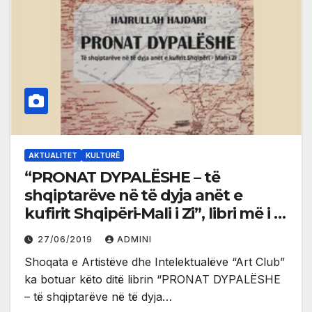
AKTUALITET
KULTURË
“PRONAT DYPALËSHE – të
shqiptarëve në të dyja anët e
kufirit Shqipëri-Mali i Zi”, libri më i ri
i Hajrullah Hajdarit
27/06/2019
ADMINI
Shoqata e Artistëve dhe Intelektualëve “Art Club”
ka botuar këto ditë librin “PRONAT DYPALËSHE
– të shqiptarëve në të dyja…