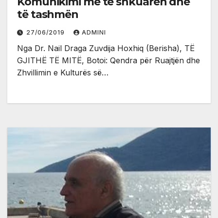
Komunikimi më të shkuarën dhe
të tashmën
27/06/2019
ADMINI
Nga Dr. Nail Draga Zuvdija Hoxhiq (Berisha), TË
GJITHË TË MITË, Botoi: Qendra për Ruajtjën dhe
Zhvillimin e Kulturës së…