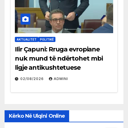
AKTUALITET
POLITIKË
Ilir Çapuni: Rruga evropiane
nuk mund të ndërtohet mbi
ligje antikushtetuese
02/08/2026
ADMINI
Kërko Në Ulqini Online