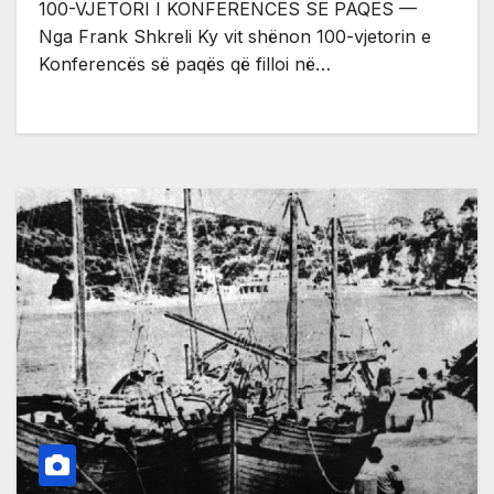
100-VJETORI I KONFERENCËS SË PAQËS —
Nga Frank Shkreli Ky vit shënon 100-vjetorin e
Konferencës së paqës që filloi në…