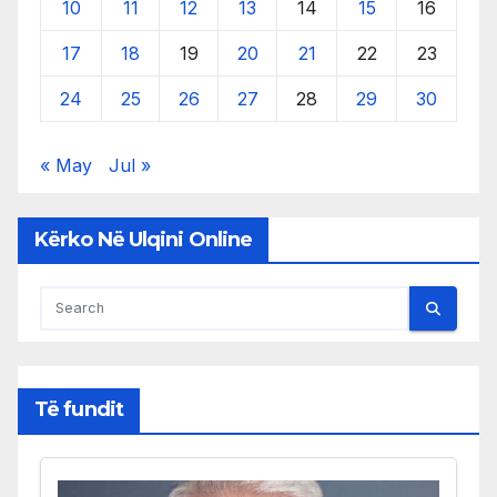
10
11
12
13
14
15
16
17
18
19
20
21
22
23
24
25
26
27
28
29
30
« May
Jul »
Kërko Në Ulqini Online
Të fundit