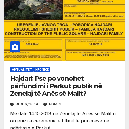
AKTUALITET
KRONIKË
Hajdari: Pse po vonohet
përfundimi i Parkut publik në
Zenelaj të Anës së Malit?
30/06/2019
ADMINI
Më datë 14.10.2018 në Zenelaj të Anës së Malit u
organizua ceremonia e fillimit të punimëve në
ndërtimin e Parkut…