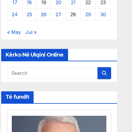
17
18
19
20
21
22
23
24
25
26
27
28
29
30
« May
Jul »
Kërko Në Ulqini Online
Të fundit