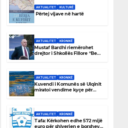
AKTUALITET
KULTURË
Përtej vijave në hartë
AKTUALITET
KRONIKË
Mustaf Bardhi riemërohet
drejtor i Shkollës Fillore “Bedri
Elezaga”
AKTUALITET
KRONIKË
Kuvendi i Komunës së Ulqinit
miratoi vendime kyçe për
mbrojtjen e natyrës dhe
menaxhimin e qëndrueshëm
të burimeve më të çmuara
AKTUALITET
KRONIKË
Tafa: Kërkohen edhe 572 mijë
euro për shlyerjen e borxheve