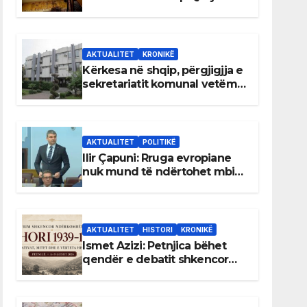
AKTUALITET
KRONIKË
Kërkesa në shqip, përgjigjja e
sekretariatit komunal vetëm
në gjuhën malazeze
AKTUALITET
POLITIKË
Ilir Çapuni: Rruga evropiane
nuk mund të ndërtohet mbi
ligje antikushtetuese
AKTUALITET
HISTORI
KRONIKË
Ismet Azizi: Petnjica bëhet
qendër e debatit shkencor
për Bihorin gjatë viteve 1939–
1948