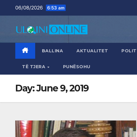
Skip
06/08/2026
6:53 am
to
content
BALLINA
AKTUALITET
POLIT
TË TJERA
PUNËSOHU
Day:
June 9, 2019