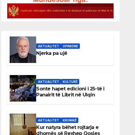
AKTUALITET
OPINIONE
Njerka pa ujë
AKTUALITET
KULTURË
Sonte hapet edicioni i 25-të i
Panairit të Librit në Ulqin
AKTUALITET
KRONIKË
Kur natyra bëhet rojtarja e
dhomës së Rexhep Qosjes