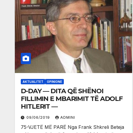
AKTUALITET
OPINIONE
D-DAY — DITA QË SHËNOI
FILLIMIN E MBARIMIT TË ADOLF
HITLERIT —
09/06/2019
ADMINI
75-VJETË MË PARË Nga Frank Shkreli Beteja