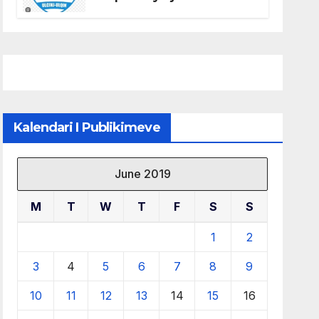
të KF Otrant – Salaj kërkoi
sqarime nga drejtuesit e
klubit
Kalendari I Publikimeve
June 2019
M
T
W
T
F
S
S
1
2
3
4
5
6
7
8
9
10
11
12
13
14
15
16