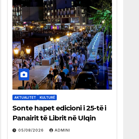
AKTUALITET
KULTURË
Sonte hapet edicioni i 25-të i
Panairit të Librit në Ulqin
05/08/2026
ADMINI