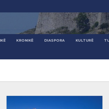
IKË
KRONIKË
DIASPORA
KULTURË
T