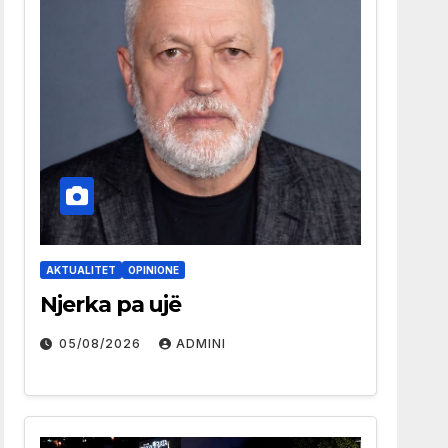
AKTUALITET
OPINIONE
Njerka pa ujë
05/08/2026
ADMINI