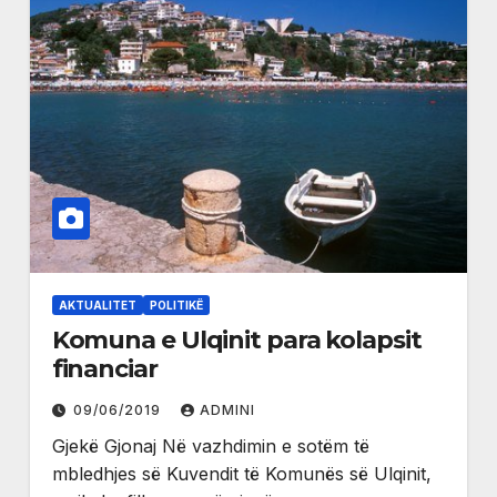
AKTUALITET
POLITIKË
Komuna e Ulqinit para kolapsit
financiar
09/06/2019
ADMINI
Gjekë Gjonaj Në vazhdimin e sotëm të
mbledhjes së Kuvendit të Komunës së Ulqinit,