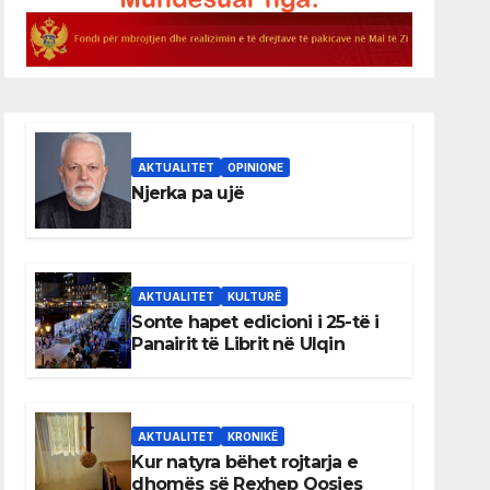
AKTUALITET
OPINIONE
Njerka pa ujë
AKTUALITET
KULTURË
Sonte hapet edicioni i 25-të i
Panairit të Librit në Ulqin
AKTUALITET
KRONIKË
Kur natyra bëhet rojtarja e
dhomës së Rexhep Qosjes