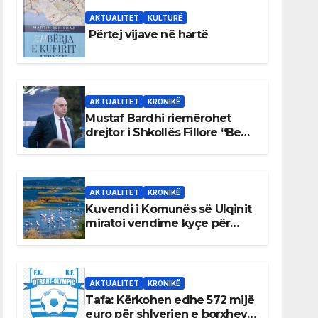
AKTUALITET
KULTURË
Përtej vijave në hartë
AKTUALITET
KRONIKË
Mustaf Bardhi riemërohet
drejtor i Shkollës Fillore “Bedri
Elezaga”
AKTUALITET
KRONIKË
Kuvendi i Komunës së Ulqinit
miratoi vendime kyçe për
mbrojtjen e natyrës dhe
menaxhimin e qëndrueshëm
të burimeve më të çmuara
AKTUALITET
KRONIKË
Tafa: Kërkohen edhe 572 mijë
euro për shlyerjen e borxheve