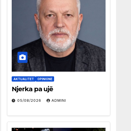
AKTUALITET
OPINIONE
Njerka pa ujë
05/08/2026
ADMINI