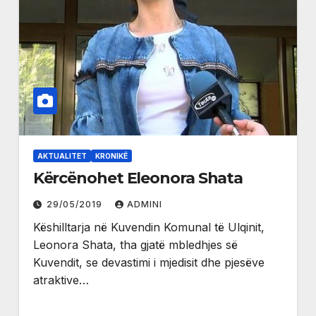
AKTUALITET
KRONIKË
Kërcënohet Eleonora Shata
29/05/2019
ADMINI
Këshilltarja në Kuvendin Komunal të Ulqinit,
Leonora Shata, tha gjatë mbledhjes së
Kuvendit, se devastimi i mjedisit dhe pjesëve
atraktive…