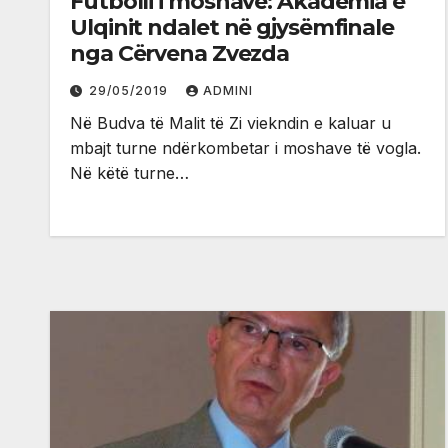
Futbolli i moshave: Akademia e
Ulqinit ndalet në gjysëmfinale
nga Cërvena Zvezda
29/05/2019
ADMINI
Në Budva të Malit të Zi viekndin e kaluar u
mbajt turne ndërkombetar i moshave të vogla.
Në këtë turne…