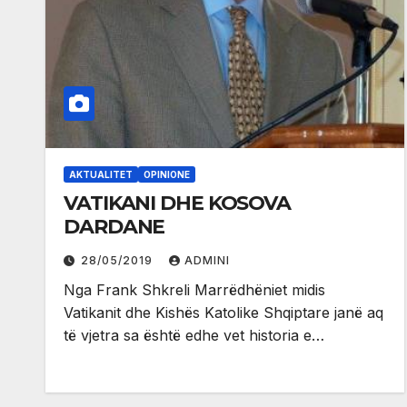
AKTUALITET
OPINIONE
VATIKANI DHE KOSOVA
DARDANE
28/05/2019
ADMINI
Nga Frank Shkreli Marrëdhëniet midis
Vatikanit dhe Kishës Katolike Shqiptare janë aq
të vjetra sa është edhe vet historia e…