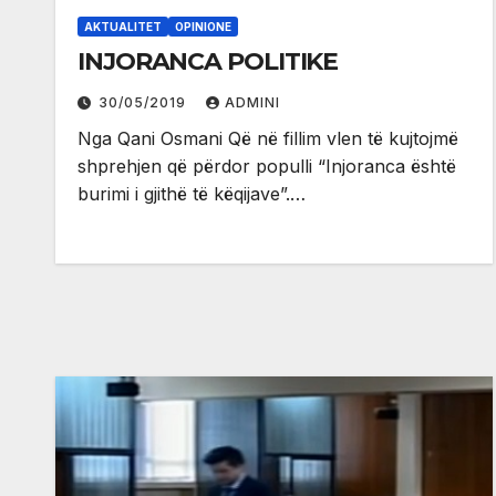
AKTUALITET
OPINIONE
INJORANCA POLITIKE
30/05/2019
ADMINI
Nga Qani Osmani Që në fillim vlen të kujtojmë
shprehjen që përdor populli “Injoranca është
burimi i gjithë të këqijave”.…