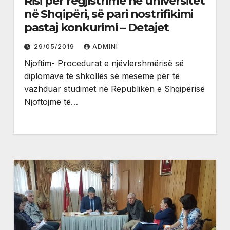
Risi për regjistrime në universitet
në Shqipëri, së pari nostrifikimi
pastaj konkurimi – Detajet
29/05/2019
ADMINI
Njoftim- Procedurat e njëvlershmërisë së
diplomave të shkollës së meseme për të
vazhduar studimet në Republikën e Shqipërisë
Njoftojmë të…