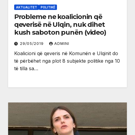
AKTUALITET
POLITIKË
Probleme ne koalicionin që
qeverisë në Ulqin, nuk dihet
kush saboton punën (video)
29/05/2019
ADMINI
Koalicioni që qeveris në Komunën e Ulqinit do
të përbëhet nga plot 8 subjekte politike nga 10
të tilla sa…