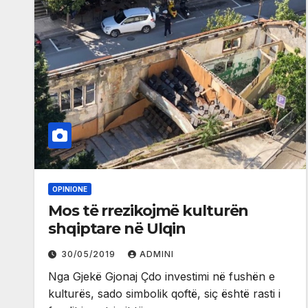
OPINIONE
Mos të rrezikojmë kulturën
shqiptare në Ulqin
30/05/2019
ADMINI
Nga Gjekë Gjonaj Çdo investimi në fushën e
kulturës, sado simbolik qoftë, siç është rasti i