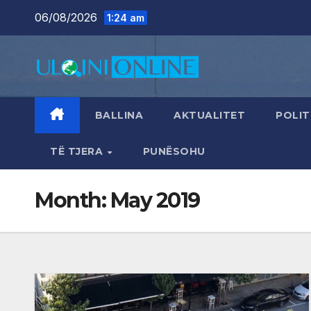
Skip
06/08/2026
1:24 am
to
content
BALLINA
AKTUALITET
POLIT
TË TJERA
PUNËSOHU
Month:
May 2019