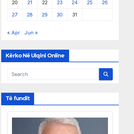
20
21
22
23
24
25
26
27
28
29
30
31
« Apr
Jun »
Kërko Në Ulqini Online
Të fundit