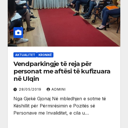
AKTUALITET
KRONIKË
Vendparkingje të reja për
personat me aftësi të kufizuara
në Ulqin
28/05/2019
ADMINI
Nga Gjekë Gjonaj Në mbledhjen e sotme të
Këshillit për Përmirësimin e Pozitës së
Personave me Invaliditet, e cila u…