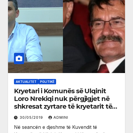
AKTUALITET
POLITIKË
Kryetari i Komunës së Ulqinit
Loro Nrekiqi nuk përgjigjet në
shkresat zyrtare të kryetarit të
kuvendit Ilir Çapunit
30/05/2019
ADMINI
Në seancën e djeshme të Kuvendit të