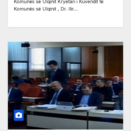
Komunës së Ulqinit Kryetari i Kuvendit të
Komunës së Ulqinit , Dr. Ilir…