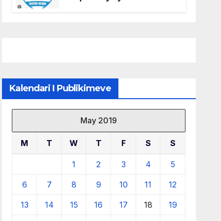
të KF Otrant – Salaj kërkoi
sqarime nga drejtuesit e
klubit
Kalendari I Publikimeve
May 2019
M
T
W
T
F
S
S
1
2
3
4
5
6
7
8
9
10
11
12
13
14
15
16
17
18
19