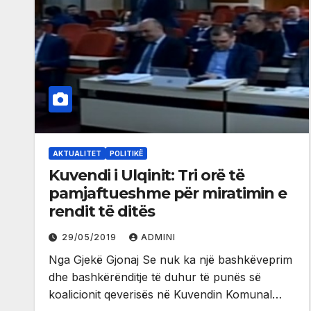
AKTUALITET
POLITIKË
Kuvendi i Ulqinit: Tri orë të
pamjaftueshme për miratimin e
rendit të ditës
29/05/2019
ADMINI
Nga Gjekë Gjonaj Se nuk ka një bashkëveprim
dhe bashkërënditje të duhur të punës së
koalicionit qeverisës në Kuvendin Komunal…