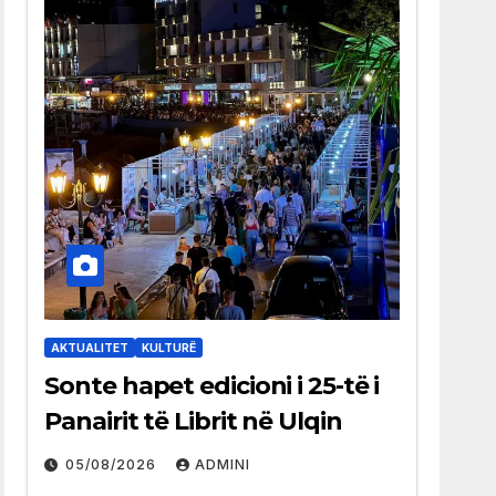
AKTUALITET
KULTURË
Sonte hapet edicioni i 25-të i
Panairit të Librit në Ulqin
05/08/2026
ADMINI