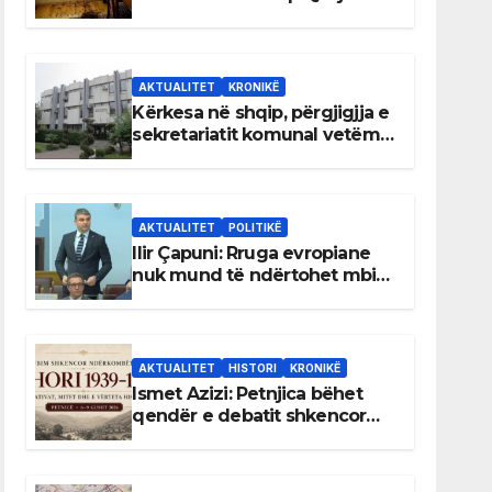
AKTUALITET
KRONIKË
Kërkesa në shqip, përgjigjja e
sekretariatit komunal vetëm
në gjuhën malazeze
AKTUALITET
POLITIKË
Ilir Çapuni: Rruga evropiane
nuk mund të ndërtohet mbi
ligje antikushtetuese
AKTUALITET
HISTORI
KRONIKË
Ismet Azizi: Petnjica bëhet
qendër e debatit shkencor
për Bihorin gjatë viteve 1939–
1948