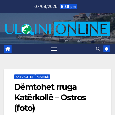
Skip
07/08/2026
5:36 pm
to
content
AKTUALITET
KRONIKË
Dëmtohet rruga
Katërkollë – Ostros
(foto)