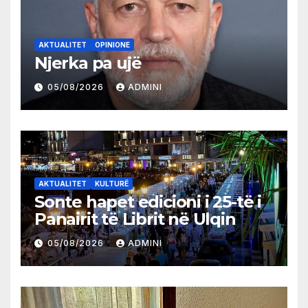
AKTUALITET
OPINIONE
Njerka pa ujë
05/08/2026
ADMINI
AKTUALITET
KULTURË
Sonte hapet edicioni i 25-të i
Panairit të Librit në Ulqin
05/08/2026
ADMINI