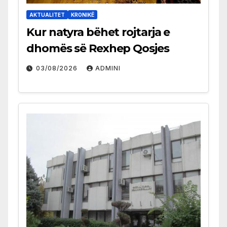
AKTUALITET
KRONIKË
Kur natyra bëhet rojtarja e
dhomës së Rexhep Qosjes
03/08/2026
ADMINI