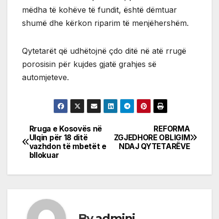
mëdha të kohëve të fundit, është dëmtuar
shumë dhe kërkon riparim të menjëhershëm.
Qytetarët që udhëtojnë çdo ditë në atë rrugë
porosisin për kujdes gjatë grahjes së
automjeteve.
Rruga e Kosovës në
REFORMA
Post
Ulqin për 18 ditë
ZGJEDHORE OBLIGIM
vazhdon të mbetët e
NDAJ QYTETARËVE
navigation
bllokuar
By
admini