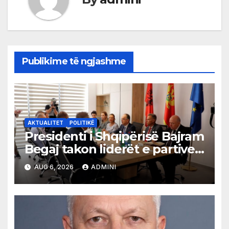
Publikime të ngjashme
AKTUALITET
POLITIKË
Presidenti i Shqipërisë Bajram
Begaj takon liderët e partive
shqiptare në Ulqin
AUG 6, 2026
ADMINI