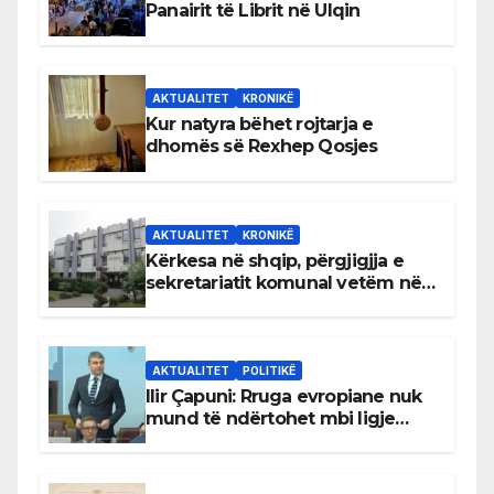
Panairit të Librit në Ulqin
AKTUALITET
KRONIKË
Kur natyra bëhet rojtarja e
dhomës së Rexhep Qosjes
AKTUALITET
KRONIKË
Kërkesa në shqip, përgjigjja e
sekretariatit komunal vetëm në
gjuhën malazeze
AKTUALITET
POLITIKË
Ilir Çapuni: Rruga evropiane nuk
mund të ndërtohet mbi ligje
antikushtetuese