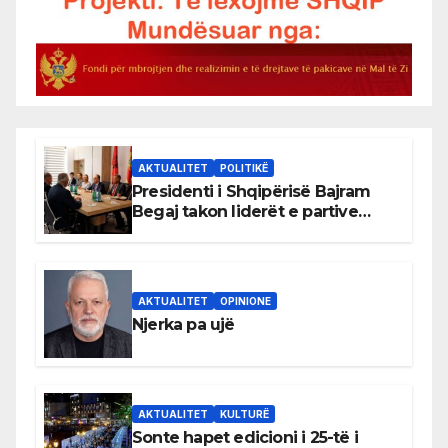
AKTUALITET
POLITIKË
Presidenti i Shqipërisë Bajram
Begaj takon liderët e partive
shqiptare në Ulqin
AKTUALITET
OPINIONE
Njerka pa ujë
AKTUALITET
KULTURË
Sonte hapet edicioni i 25-të i