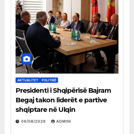
AKTUALITET
POLITIKË
Presidenti i Shqipërisë Bajram
Begaj takon liderët e partive
shqiptare në Ulqin
06/08/2026
ADMINI