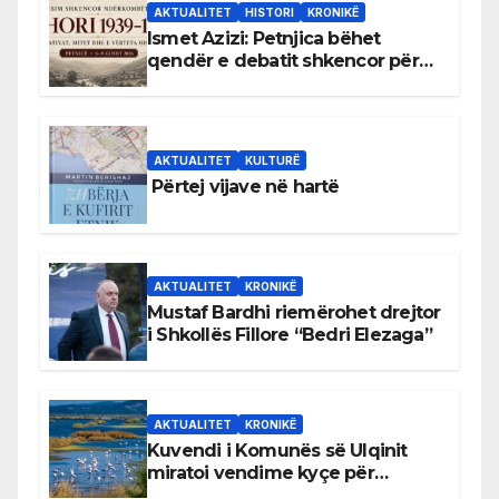
AKTUALITET
HISTORI
KRONIKË
Ismet Azizi: Petnjica bëhet
qendër e debatit shkencor për
Bihorin gjatë viteve 1939–1948
AKTUALITET
KULTURË
Përtej vijave në hartë
AKTUALITET
KRONIKË
Mustaf Bardhi riemërohet drejtor
i Shkollës Fillore “Bedri Elezaga”
AKTUALITET
KRONIKË
Kuvendi i Komunës së Ulqinit
miratoi vendime kyçe për
mbrojtjen e natyrës dhe