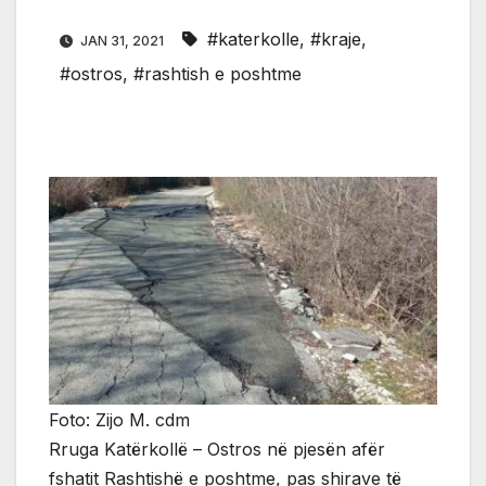
#katerkolle
,
#kraje
,
JAN 31, 2021
#ostros
,
#rashtish e poshtme
Foto: Zijo M. cdm
Rruga Katërkollë – Ostros në pjesën afër
fshatit Rashtishë e poshtme, pas shirave të