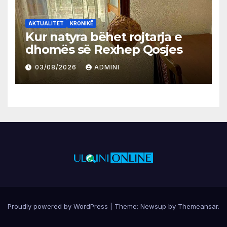
AKTUALITET
KRONIKË
Kur natyra bëhet rojtarja e
dhomës së Rexhep Qosjes
03/08/2026
ADMINI
Proudly powered by WordPress
|
Theme:
Newsup
by
Themeansar
.