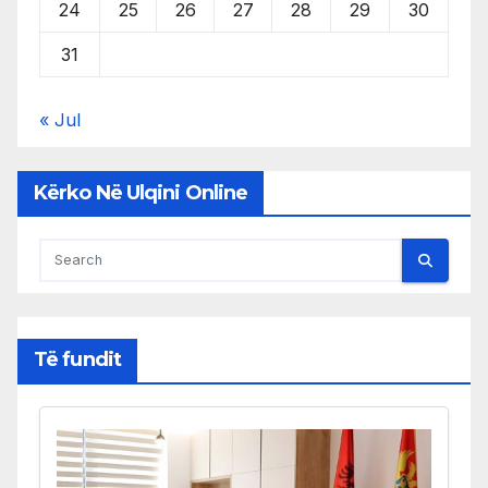
24
25
26
27
28
29
30
31
« Jul
Kërko Në Ulqini Online
Të fundit