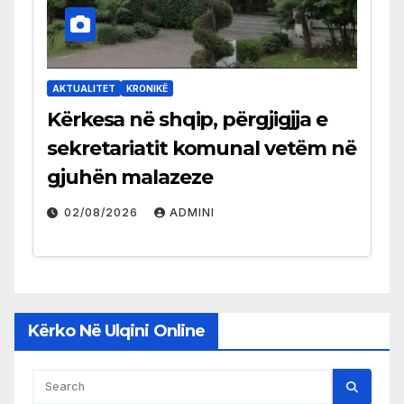
AKTUALITET
KRONIKË
Kërkesa në shqip, përgjigjja e
sekretariatit komunal vetëm në
gjuhën malazeze
02/08/2026
ADMINI
Kërko Në Ulqini Online