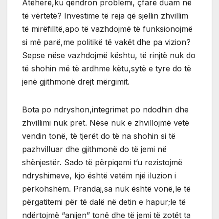
Atëherë,ku qëndron problemi, çfarë duam në
të vërtetë? Investime të reja që sjellin zhvillim
të mirëfilltë,apo të vazhdojmë të funksionojmë
si më parë,me politikë të vakët dhe pa vizion?
Sepse nëse vazhdojmë kështu, të rinjtë nuk do
të shohin më të ardhme këtu,sytë e tyre do të
jenë gjithmonë drejt mërgimit.
Bota po ndryshon,integrimet po ndodhin dhe
zhvillimi nuk pret. Nëse nuk e zhvillojmë vetë
vendin tonë, të tjerët do të na shohin si të
pazhvilluar dhe gjithmonë do të jemi në
shënjestër. Sado të përpiqemi t’u rezistojmë
ndryshimeve, kjo është vetëm një iluzion i
përkohshëm. Prandaj,sa nuk është vonë,le të
përgatitemi për të dalë në detin e hapur;le të
ndërtojmë “anijen” tonë dhe të jemi të zotët ta