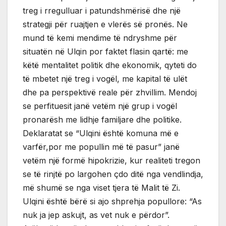
treg i rregulluar i patundshmërisë dhe një
strategji për ruajtjen e vlerës së pronës. Ne
mund të kemi mendime të ndryshme për
situatën në Ulqin por faktet flasin qartë: me
këtë mentalitet politik dhe ekonomik, qyteti do
të mbetet një treg i vogël, me kapital të ulët
dhe pa perspektivë reale për zhvillim. Mendoj
se perfituesit janë vetëm një grup i vogël
pronarësh me lidhje familjare dhe politike.
Deklaratat se “Ulqini është komuna më e
varfër,por me popullin më të pasur” janë
vetëm një formë hipokrizie, kur realiteti tregon
se të rinjtë po largohen çdo ditë nga vendlindja,
më shumë se nga viset tjera të Malit të Zi.
Ulqini është bërë si ajo shprehja popullore: “As
nuk ja jep askujt, as vet nuk e përdor”.