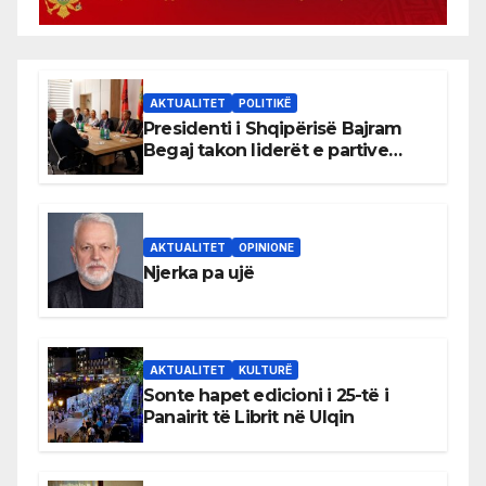
AKTUALITET
POLITIKË
Presidenti i Shqipërisë Bajram
Begaj takon liderët e partive
shqiptare në Ulqin
AKTUALITET
OPINIONE
Njerka pa ujë
AKTUALITET
KULTURË
Sonte hapet edicioni i 25-të i
Panairit të Librit në Ulqin