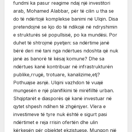
fundmi ka pasur reagime ndaj një investitori
arab, Mohamed Alabbar, për të cilin u tha se
do të ndërtojë komplekse banimi në Ulqin. Disa
pretendojnë se kjo do të ndikojë në ndryshimin
e strukturës së popullsisë, po ka mundësi. Por
duhet të shtrojmë pyetjen: sa ndërtime janë
bërë deri më tani nga ndërtues ndoshta që nuk
janë as banorë të kësaj komune? Dhe sa
ndërtues kanë kontribuar në infrastrukturën
publike,rrugë, trotuare, kanalizime,etj?
Pothuajse asnjë. Ulqini vazhdon të vuajë
mungesën e një planifikimi të mirëfilltë urban.
Shqiptarët e diasporës që kanë investuar në
qytet shpesh ndihen të zhgënjyer. Vlera e
investimeve të tyre nuk është e sigurt pasi
ndërtimet e reja rrisin ofertën dhe ulin
kërkesën për objektet ekzistuese. Mungon një