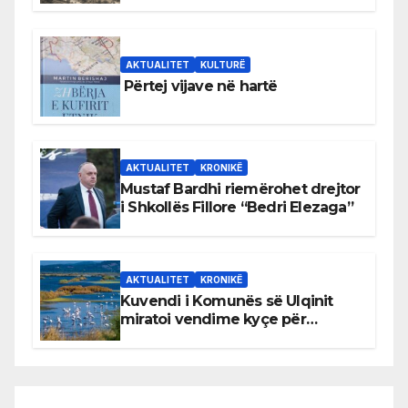
Bihorin gjatë viteve 1939–1948
AKTUALITET
KULTURË
Përtej vijave në hartë
AKTUALITET
KRONIKË
Mustaf Bardhi riemërohet drejtor
i Shkollës Fillore “Bedri Elezaga”
AKTUALITET
KRONIKË
Kuvendi i Komunës së Ulqinit
miratoi vendime kyçe për
mbrojtjen e natyrës dhe
menaxhimin e qëndrueshëm të
burimeve më të çmuara