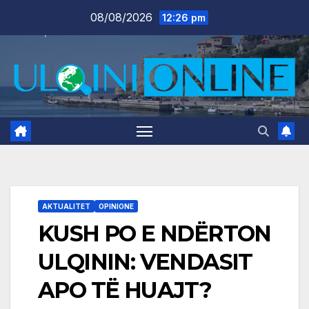
Skip
08/08/2026
12:26 pm
to
content
AKTUALITET
OPINIONE
KUSH PO E NDËRTON
ULQININ: VENDASIT
APO TË HUAJT?