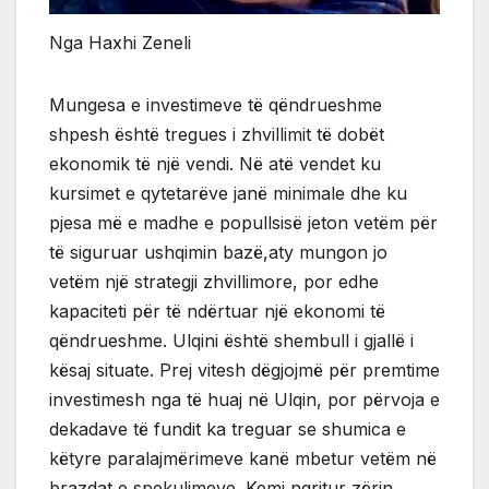
Nga Haxhi Zeneli
Mungesa e investimeve të qëndrueshme
shpesh është tregues i zhvillimit të dobët
ekonomik të një vendi. Në atë vendet ku
kursimet e qytetarëve janë minimale dhe ku
pjesa më e madhe e popullsisë jeton vetëm për
të siguruar ushqimin bazë,aty mungon jo
vetëm një strategji zhvillimore, por edhe
kapaciteti për të ndërtuar një ekonomi të
qëndrueshme. Ulqini është shembull i gjallë i
kësaj situate. Prej vitesh dëgjojmë për premtime
investimesh nga të huaj në Ulqin, por përvoja e
dekadave të fundit ka treguar se shumica e
këtyre paralajmërimeve kanë mbetur vetëm në
brazdat e spekulimeve. Kemi ngritur zërin