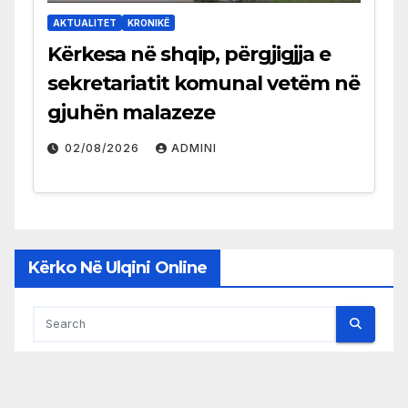
AKTUALITET
KRONIKË
Kërkesa në shqip, përgjigjja e
sekretariatit komunal vetëm në
gjuhën malazeze
02/08/2026
ADMINI
Kërko Në Ulqini Online