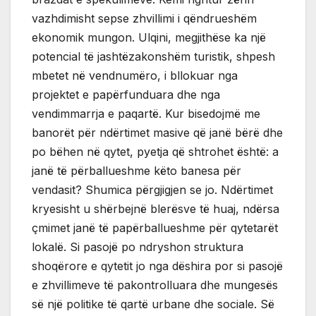
vazhdimisht sepse zhvillimi i qëndrueshëm
ekonomik mungon. Ulqini, megjithëse ka një
potencial të jashtëzakonshëm turistik, shpesh
mbetet në vendnumëro, i bllokuar nga
projektet e papërfunduara dhe nga
vendimmarrja e paqartë. Kur bisedojmë me
banorët për ndërtimet masive që janë bërë dhe
po bëhen në qytet, pyetja që shtrohet është: a
janë të përballueshme këto banesa për
vendasit? Shumica përgjigjen se jo. Ndërtimet
kryesisht u shërbejnë blerësve të huaj, ndërsa
çmimet janë të papërballueshme për qytetarët
lokalë. Si pasojë po ndryshon struktura
shoqërore e qytetit jo nga dëshira por si pasojë
e zhvillimeve të pakontrolluara dhe mungesës
së një politike të qartë urbane dhe sociale. Së