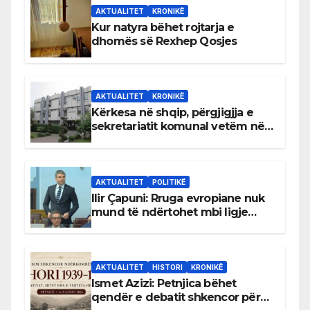
AKTUALITET
KRONIKË
Kur natyra bëhet rojtarja e
dhomës së Rexhep Qosjes
AKTUALITET
KRONIKË
Kërkesa në shqip, përgjigjja e
sekretariatit komunal vetëm në
gjuhën malazeze
AKTUALITET
POLITIKË
Ilir Çapuni: Rruga evropiane nuk
mund të ndërtohet mbi ligje
antikushtetuese
AKTUALITET
HISTORI
KRONIKË
Ismet Azizi: Petnjica bëhet
qendër e debatit shkencor për