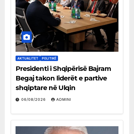
AKTUALITET
POLITIKË
Presidenti i Shqipërisë Bajram
Begaj takon liderët e partive
shqiptare në Ulqin
06/08/2026
ADMINI