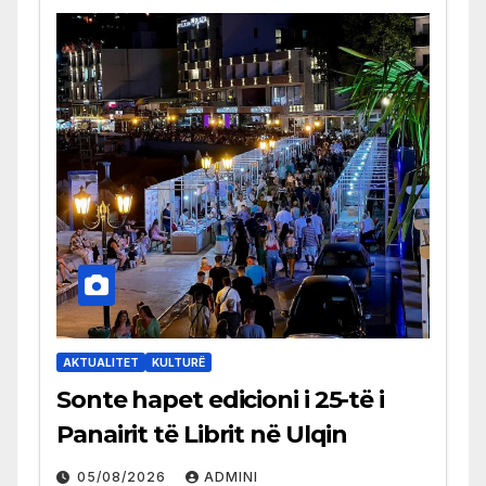
AKTUALITET
KULTURË
Sonte hapet edicioni i 25-të i
Panairit të Librit në Ulqin
05/08/2026
ADMINI