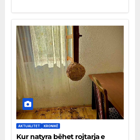
AKTUALITET
KRONIKË
Kur natyra bëhet rojtarja e