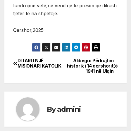
lundrojmë vetë,në vend që të presim që dikush
tjetër të na shpëtojë.
Qershor,2025
DITARI I NJË
Alibegu: Përkujtim
Post
MISIONARI KATOLIK
historik i 14 qershorit
1941 në Ulqin
navigation
By
admini