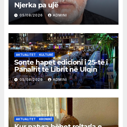
Njerka pa ujë
05/08/2026
ADMINI
AKTUALITET
KULTURË
Sonte hapet edicioni i 25-të i
Panairit të Librit në Ulqin
05/08/2026
ADMINI
AKTUALITET
KRONIKË
Kur natyra bëhet rojtarja e