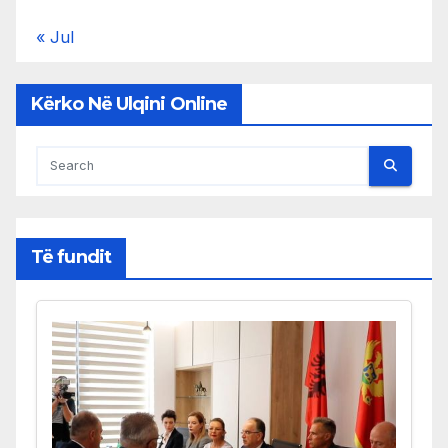
« Jul
Kërko Në Ulqini Online
Të fundit