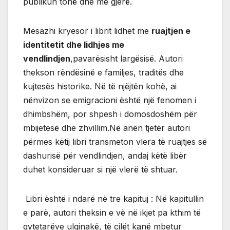
publikun tonë dhe më gjerë.
Mesazhi kryesor i librit lidhet me
ruajtjen e
identitetit dhe lidhjes me
vendlindjen
,pavarësisht largësisë. Autori
thekson rëndësinë e familjes, traditës dhe
kujtesës historike. Në të njëjtën kohë, ai
nënvizon se emigracioni është një fenomen i
dhimbshëm, por shpesh i domosdoshëm për
mbijetesë dhe zhvillim.Në anën tjetër autori
përmes këtij libri transmeton vlera të ruajtjes së
dashurisë për vendlindjen, andaj këtë libër
duhet konsideruar si një vlerë të shtuar.
Libri është i ndarë në tre kapituj : Në kapitullin
e parë, autori theksin e vë në ikjet pa kthim të
qytetarëve ulqinakë, të cilët kanë mbetur