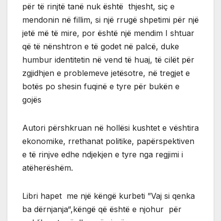
për të rinjtë tanë nuk është thjesht, siç e
mendonin në fillim, si një rrugë shpetimi për një
jetë më të mire, por është një mendim I shtuar
që të nënshtron e të godet në palcë, duke
humbur identitetin në vend të huaj, të cilët për
zgjidhjen e problemeve jetësotre, në tregjet e
botës po shesin fuqinë e tyre për bukën e
gojës
Autori përshkruan në hollësi kushtet e vështira
ekonomike, rrethanat politike, papërspektiven
e të rinjve edhe ndjekjen e tyre nga regjimi i
atëherëshëm.
Libri hapet me një këngë kurbeti ”Vaj si qenka
ba dërnjanja“,këngë që është e njohur për