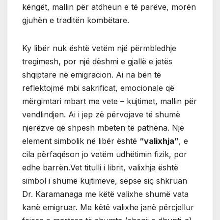
këngët, mallin për atdheun e të parëve, morën
gjuhën e traditën kombëtare.
Ky libër nuk është vetëm një përmbledhje
tregimesh, por një dëshmi e gjallë e jetës
shqiptare në emigracion. Ai na bën të
reflektojmë mbi sakrificat, emocionale që
mërgimtari mbart me vete – kujtimet, mallin për
vendlindjen. Ai i jep zë përvojave të shumë
njerëzve që shpesh mbeten të pathëna. Një
element simbolik në libër është
“valixhja”
, e
cila përfaqëson jo vetëm udhëtimin fizik, por
edhe barrën.Vet titulli i librit, valixhja është
simbol i shumë kujtimeve, sepse siç shkruan
Dr. Karamanaga me këtë valixhe shumë vata
kanë emigruar. Me këtë valixhe janë përcjellur