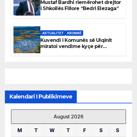
Mustaf Bardhi riemërohet drejtor
i Shkollës Fillore “Bedri Elezaga”
AKTUALITET
KRONIKË
Kuvendi i Komunës së Ulqinit
miratoi vendime kyçe për
mbrojtjen e natyrës dhe
menaxhimin e qëndrueshëm të
burimeve më të çmuara
Kalendari I Publikimeve
August 2026
M
T
W
T
F
S
S