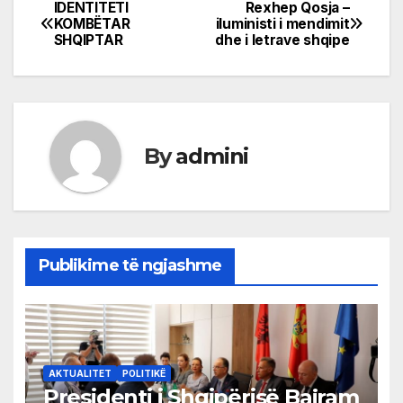
IDENTITETI
Rexhep Qosja –
Post
KOMBËTAR
iluministi i mendimit
SHQIPTAR
dhe i letrave shqipe
navigation
By
admini
Publikime të ngjashme
AKTUALITET
POLITIKË
Presidenti i Shqipërisë Bajram