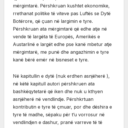
mërgimtarë. Përshkruan kushtet ekonomike,
rrethanat politike të viteve pas Luftës se Dytë
Botërore, që çuan në largimin e tyre.
Përshkruan ata mërgimtarë që edhe atje në
vende të largëta të Europës, Amerikës e
Austarlinë e largët edhe pse kanë mbetur atje
mërgimtarë, me punë dhe angazhimin e tyre
kanë bërë emër në bisneset e tyre.
Në kapitullin e dytë (nuk erdhen asnjëherë ),
në këtë kapitull autori përshkruen ata
bashkëqytetarë që iken dhe nuk u kthyen
asnjëherë në vendlindje. Përshkrtuan
kontributin e tyre të çmuar, por dhe dëshira e
tyre të madhe, sëpaku për t’u vorrosur në
vendlindjen e dashur, pranë varreve të të