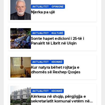
AKTUALITET
OPINIONE
Njerka pa ujë
AKTUALITET
KULTURË
Sonte hapet edicioni i 25-të i
Panairit të Librit në Ulqin
AKTUALITET
KRONIKË
Kur natyra bëhet rojtarja e
dhomës së Rexhep Qosjes
AKTUALITET
KRONIKË
Kërkesa në shqip, përgjigjja e
sekretariatit komunal vetëm në