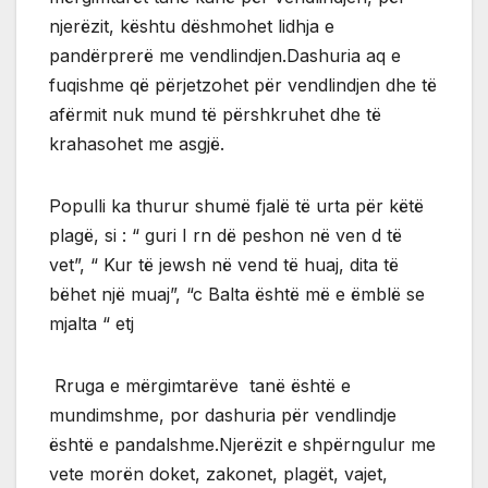
njerëzit, kështu dëshmohet lidhja e
pandërprerë me vendlindjen.Dashuria aq e
fuqishme që përjetzohet për vendlindjen dhe të
afërmit nuk mund të përshkruhet dhe të
krahasohet me asgjë.
Populli ka thurur shumë fjalë të urta për këtë
plagë, si : “ guri I rn dë peshon në ven d të
vet”, “ Kur të jewsh në vend të huaj, dita të
bëhet një muaj”, “c Balta është më e ëmblë se
mjalta “ etj
Rruga e mërgimtarëve tanë është e
mundimshme, por dashuria për vendlindje
është e pandalshme.Njerëzit e shpërngulur me
vete morën doket, zakonet, plagët, vajet,