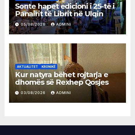
Sonte hapet edicioni i 25-të i
Panairit të Librit në Ulqin
05/08/2026
ADMINI
AKTUALITET
KRONIKË
Kur natyra bëhet rojtarja e
dhomës së Rexhep Qosjes
03/08/2026
ADMINI