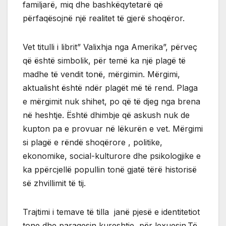
familjarë, miq dhe bashkëqytetarë që
përfaqësojnë një realitet të gjerë shoqëror.
Vet titulli i librit” Valixhja nga Amerika”, përveç
që është simbolik, për temë ka një plagë të
madhe të vendit tonë, mërgimin. Mërgimi,
aktualisht është ndër plagët më të rend. Plaga
e mërgimit nuk shihet, po që të djeg nga brena
në heshtje. Është dhimbje që askush nuk de
kupton pa e provuar në lëkurën e vet. Mërgimi
si plagë e rëndë shoqërore , politike,
ekonomike, social-kulturore dhe psikologjike e
ka ppërcjellë popullin tonë gjatë tërë historisë
së zhvillimit të tij.
Trajtimi i temave të tilla janë pjesë e identitetiot
tone dhe paraqesin kureshtje për lexuesin.Të