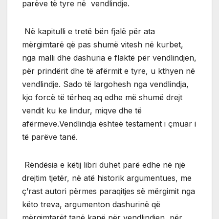
parëve të tyre në vendlindje.
Në kapitulli e tretë bën fjalë për ata
mërgimtarë që pas shumë vitesh në kurbet,
nga malli dhe dashuria e flaktë për vendlindjen,
për prindërit dhe të afërmit e tyre, u kthyen në
vendlindje. Sado të largohesh nga vendlindja,
kjo forcë të tërheq aq edhe më shumë drejt
vendit ku ke lindur, miqve dhe të
afërmeve.Vendlindja ështeë testament i çmuar i
të parëve tanë.
Rëndësia e këtij libri duhet parë edhe në një
drejtim tjetër, në atë historik argumentues, me
ç’rast autori përmes paraqitjes së mërgimit nga
këto treva, argumenton dashurinë që
mërgimtarët tanë kanë për vendlindjen, për