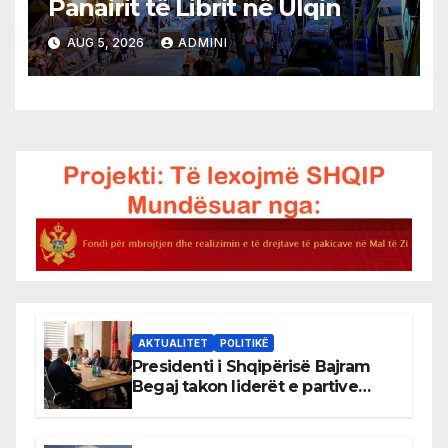
Panairit të Librit në Ulqin
AUG 5, 2026
ADMINI
AKTUALITET
POLITIKË
Presidenti i Shqipërisë Bajram
Begaj takon liderët e partive
shqiptare në Ulqin