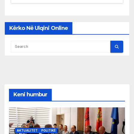
Kërko Në Ulqini Online
Keni humbur
AKTUALITET
POLITIKË