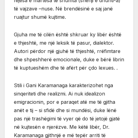
fejesa e martesa të shumta (shenji e dhunti-a)
të vajzave –nuse. Në brendësinë e saj janë
ruajtur shumë kujtime.
Gjuha me të cilën është shkruar ky libër është
e thjeshtë, me një leksik të pasur, dialektor.
Autori përdor një gjuhë të thjeshtë, rrëfimtare
dhe shpeshherë emocionale, duke e bërë librin
të kuptueshëm dhe të afërt për çdo lexues. .
Stili i Gani Karamanaga karakterizohet nga
sinqeriteti dhe realizmi. Ai nuk idealizon
emigracionin, por e paraqet atë me të gjitha
anët e tij – si sfidë dhe si mundësi, duke lënë
pas një trashëgimi të vyer që do të jetojë gjatë
në kujtesën e njerëzve. Me këtë libër, Dr.
Karamanaga gjithnjë e më tepër arriti të