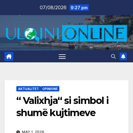
Skip
07/08/2026
9:27 pm
to
content
AKTUALITET
OPINIONE
“ Valixhja“ si simbol i
shumë kujtimeve
MAY 1, 2026