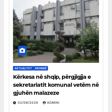
AKTUALITET
KRONIKË
Kërkesa në shqip, përgjigjja e
sekretariatit komunal vetëm në
gjuhën malazeze
02/08/2026
ADMINI