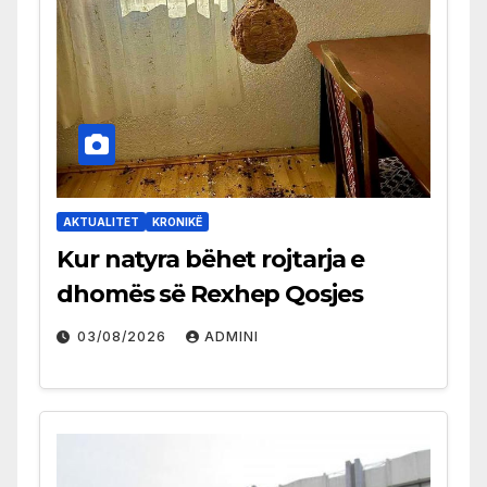
AKTUALITET
KRONIKË
Kur natyra bëhet rojtarja e
dhomës së Rexhep Qosjes
03/08/2026
ADMINI