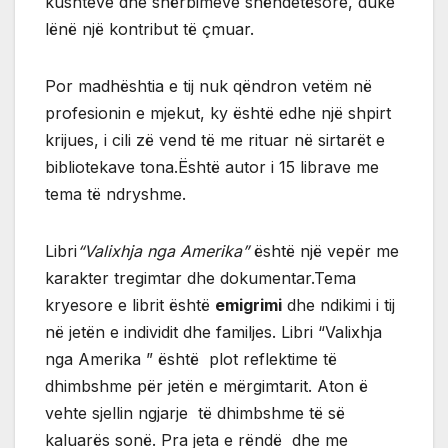
kushteve dhe shërbimeve shëndetësore, duke
lënë një kontribut të çmuar.
Por madhështia e tij nuk qëndron vetëm në
profesionin e mjekut, ky është edhe një shpirt
krijues, i cili zë vend të me rituar në sirtarët e
bibliotekave tona.Është autor i 15 librave me
tema të ndryshme.
Libri
“Valixhja nga Amerika”
është një vepër me
karakter tregimtar dhe dokumentar.Tema
kryesore e librit është
emigrimi
dhe ndikimi i tij
në jetën e individit dhe familjes. Libri “Valixhja
nga Amerika ” është plot reflektime të
dhimbshme për jetën e mërgimtarit. Aton ë
vehte sjellin ngjarje të dhimbshme të së
kaluarës sonë. Pra jeta e rëndë dhe me