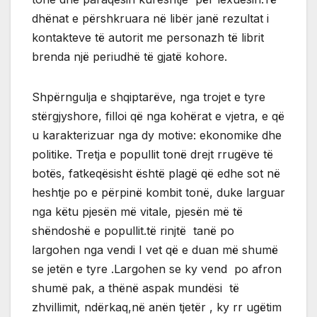
dhënat e përshkruara në libër janë rezultat i
kontakteve të autorit me personazh të librit
brenda një periudhë të gjatë kohore.
Shpërngulja e shqiptarëve, nga trojet e tyre
stërgjyshore, filloi që nga kohërat e vjetra, e që
u karakterizuar nga dy motive: ekonomike dhe
politike. Tretja e popullit tonë drejt rrugëve të
botës, fatkeqësisht është plagë që edhe sot në
heshtje po e përpinë kombit tonë, duke larguar
nga këtu pjesën më vitale, pjesën më të
shëndoshë e popullit.të rinjtë tanë po
largohen nga vendi I vet që e duan më shumë
se jetën e tyre .Largohen se ky vend po afron
shumë pak, a thënë aspak mundësi të
zhvillimit, ndërkaq,në anën tjetër , ky rr ugëtim