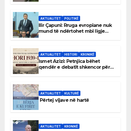
gjuhën malazeze
AKTUALITET
POLITIKË
Ilir Çapuni: Rruga evropiane nuk
mund të ndërtohet mbi ligje
antikushtetuese
AKTUALITET
HISTORI
KRONIKË
Ismet Azizi: Petnjica bëhet
qendër e debatit shkencor për
Bihorin gjatë viteve 1939–1948
AKTUALITET
KULTURË
Përtej vijave në hartë
AKTUALITET
KRONIKË