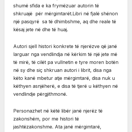
shumë sfida e ka frymëzuar autorin të
shkruajë për mërgimtarët.Libri në fjalë shënon
një pasqyrë sa të dhimbshme, aq dhe reale të
kësaj jete në dhe të huaj.
Autori sjell histori konkrete të njerëzve që janë
larguar nga vendlindja në kërkim të një jete më
të mirë, të cilët pa vullnetin e tyre moren botën
në sy dhe siç shkruan autori i librit, disa nga
këto kanë mbetur atje mërgimtarë, disa nuk u
këthyen asnjëherë, e disa të tjerë u këthyen në
vendlindje përgjithmonë.
Personazhet në këtë libër janë njerëz të
zakonshëm, por me histori të
jashtëzakonshme. Ata janë mërgimtarë,