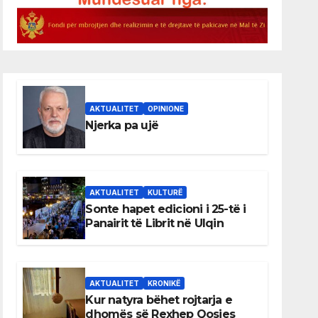
AKTUALITET
OPINIONE
Njerka pa ujë
AKTUALITET
KULTURË
Sonte hapet edicioni i 25-të i
Panairit të Librit në Ulqin
AKTUALITET
KRONIKË
Kur natyra bëhet rojtarja e
dhomës së Rexhep Qosjes