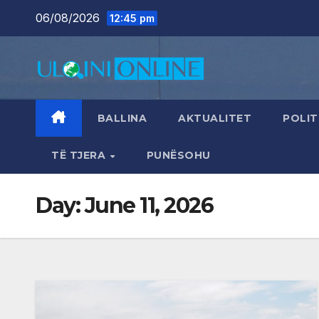
Skip
06/08/2026
12:45 pm
to
content
BALLINA
AKTUALITET
POLIT
TË TJERA
PUNËSOHU
Day:
June 11, 2026