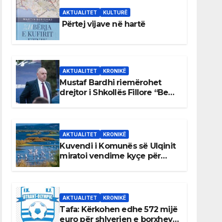
AKTUALITET
KULTURË
Përtej vijave në hartë
AKTUALITET
KRONIKË
Mustaf Bardhi riemërohet
drejtor i Shkollës Fillore “Bedri
Elezaga”
AKTUALITET
KRONIKË
Kuvendi i Komunës së Ulqinit
miratoi vendime kyçe për
mbrojtjen e natyrës dhe
menaxhimin e qëndrueshëm
të burimeve më të çmuara
AKTUALITET
KRONIKË
Tafa: Kërkohen edhe 572 mijë
euro për shlyerjen e borxheve