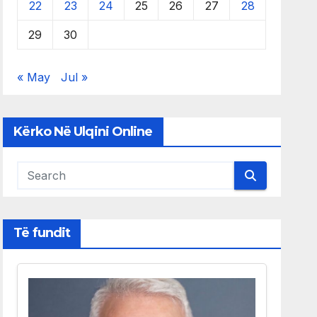
22
23
24
25
26
27
28
29
30
« May
Jul »
Kërko Në Ulqini Online
Të fundit