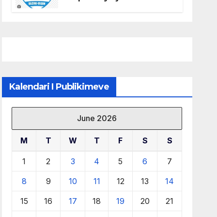
të KF Otrant – Salaj kërkoi
sqarime nga drejtuesit e
klubit
Kalendari I Publikimeve
June 2026
M
T
W
T
F
S
S
1
2
3
4
5
6
7
8
9
10
11
12
13
14
15
16
17
18
19
20
21