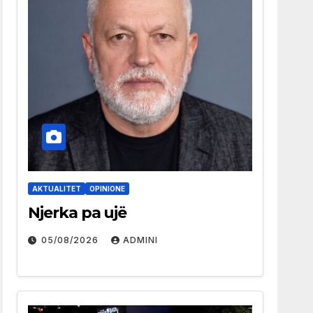
AKTUALITET
OPINIONE
Njerka pa ujë
05/08/2026
ADMINI