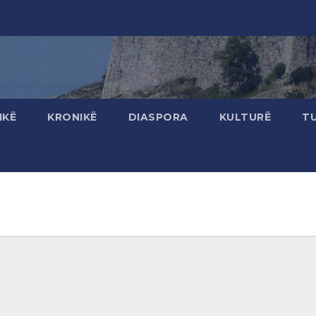
IKË
KRONIKË
DIASPORA
KULTURË
T