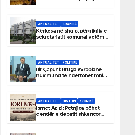
AKTUALITET
KRONIKË
Kërkesa në shqip, përgjigjja e
sekretariatit komunal vetëm
në gjuhën malazeze
AKTUALITET
POLITIKË
Ilir Çapuni: Rruga evropiane
nuk mund të ndërtohet mbi
ligje antikushtetuese
AKTUALITET
HISTORI
KRONIKË
Ismet Azizi: Petnjica bëhet
qendër e debatit shkencor
për Bihorin gjatë viteve 1939–
1948