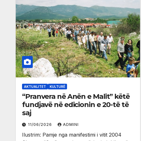
AKTUALITET
KULTURË
“Pranvera në Anën e Malit” këtë
fundjavë në edicionin e 20-të të
saj
11/06/2026
ADMINI
Ilustrim: Pamje nga manifestimi i vitit 2004