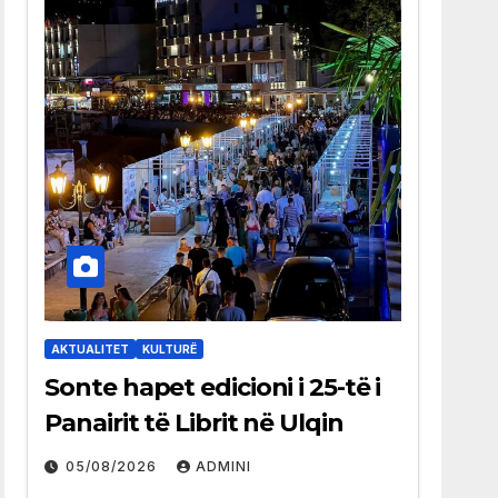
AKTUALITET
KULTURË
Sonte hapet edicioni i 25-të i
Panairit të Librit në Ulqin
05/08/2026
ADMINI