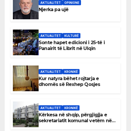
AKTUALITET
OPINIONE
Njerka pa ujë
AKTUALITET
KULTURË
Sonte hapet edicioni i 25-të i
Panairit të Librit në Ulqin
AKTUALITET
KRONIKË
Kur natyra bëhet rojtarja e
dhomës së Rexhep Qosjes
AKTUALITET
KRONIKË
Kërkesa në shqip, përgjigjja e
sekretariatit komunal vetëm në
gjuhën malazeze