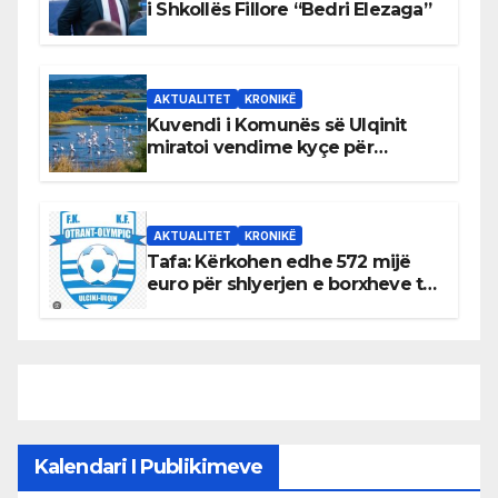
i Shkollës Fillore “Bedri Elezaga”
AKTUALITET
KRONIKË
Kuvendi i Komunës së Ulqinit
miratoi vendime kyçe për
mbrojtjen e natyrës dhe
menaxhimin e qëndrueshëm të
burimeve më të çmuara
AKTUALITET
KRONIKË
Tafa: Kërkohen edhe 572 mijë
euro për shlyerjen e borxheve të
KF Otrant – Salaj kërkoi sqarime
nga drejtuesit e klubit
Kalendari I Publikimeve