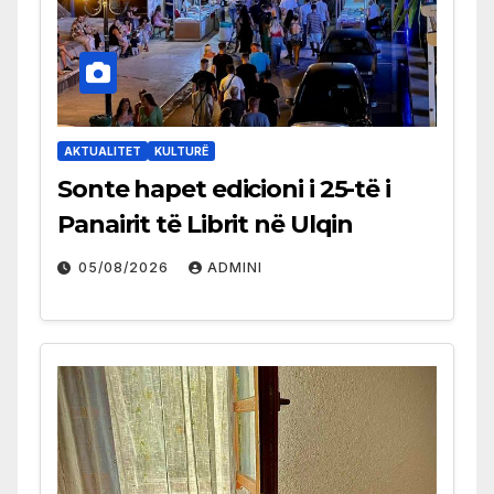
AKTUALITET
KULTURË
Sonte hapet edicioni i 25-të i
Panairit të Librit në Ulqin
05/08/2026
ADMINI