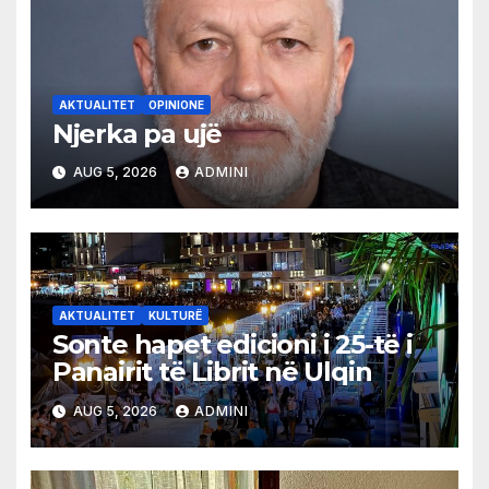
AKTUALITET
OPINIONE
Njerka pa ujë
AUG 5, 2026
ADMINI
AKTUALITET
KULTURË
Sonte hapet edicioni i 25-të i
Panairit të Librit në Ulqin
AUG 5, 2026
ADMINI