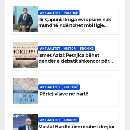
AKTUALITET
POLITIKË
Ilir Çapuni: Rruga evropiane nuk
mund të ndërtohet mbi ligje
antikushtetuese
AKTUALITET
HISTORI
KRONIKË
Ismet Azizi: Petnjica bëhet
qendër e debatit shkencor për
Bihorin gjatë viteve 1939–1948
AKTUALITET
KULTURË
Përtej vijave në hartë
AKTUALITET
KRONIKË
Mustaf Bardhi riemërohet drejtor