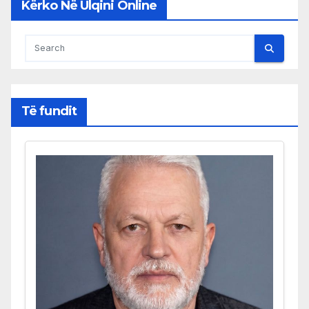
Kërko Në Ulqini Online
Të fundit