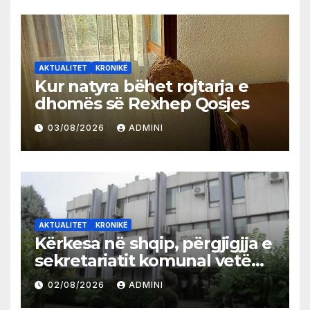
AKTUALITET
KRONIKË
Kur natyra bëhet rojtarja e
dhomës së Rexhep Qosjes
03/08/2026
ADMINI
AKTUALITET
KRONIKË
Kërkesa në shqip, përgjigjja e
sekretariatit komunal vetëm
në gjuhën malazeze
02/08/2026
ADMINI