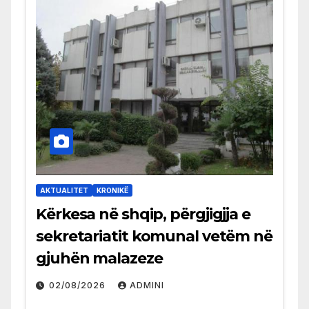
AKTUALITET
KRONIKË
Kërkesa në shqip, përgjigjja e
sekretariatit komunal vetëm në
gjuhën malazeze
02/08/2026
ADMINI