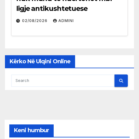
ligje antikushtetuese
02/08/2026
ADMINI
Kërko Në Ulqini Online
Keni humbur