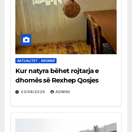
AKTUALITET
KRONIKË
Kur natyra bëhet rojtarja e
dhomës së Rexhep Qosjes
03/08/2026
ADMINI