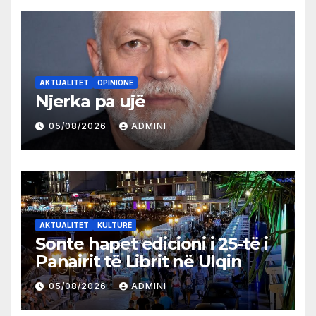
AKTUALITET
OPINIONE
Njerka pa ujë
05/08/2026
ADMINI
AKTUALITET
KULTURË
Sonte hapet edicioni i 25-të i
Panairit të Librit në Ulqin
05/08/2026
ADMINI