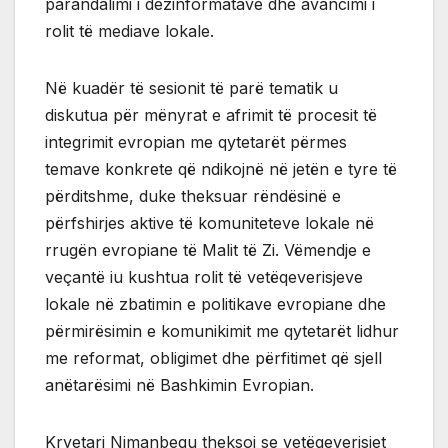
parandalimi i dezinformatave dhe avancimi i
rolit të mediave lokale.
Në kuadër të sesionit të parë tematik u
diskutua për mënyrat e afrimit të procesit të
integrimit evropian me qytetarët përmes
temave konkrete që ndikojnë në jetën e tyre të
përditshme, duke theksuar rëndësinë e
përfshirjes aktive të komuniteteve lokale në
rrugën evropiane të Malit të Zi. Vëmendje e
veçantë iu kushtua rolit të vetëqeverisjeve
lokale në zbatimin e politikave evropiane dhe
përmirësimin e komunikimit me qytetarët lidhur
me reformat, obligimet dhe përfitimet që sjell
anëtarësimi në Bashkimin Evropian.
Kryetari Nimanbegu theksoi se vetëqeverisjet