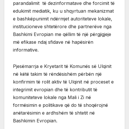
parandalimit të dezinformatave dhe forcimit të
edukimit mediatik, ku u shqyrtuan mekanizmat
e bashkëpunimit ndërmjet autoriteteve lokale,
institucioneve shtetërore dhe partnerëve nga
Bashkimi Evropian me qëllim të një përgjigjeje
më efikase ndaj sfidave në hapësirën
informative.
Pjesëmarrja e Kryetarit të Komunës së Ulqinit
në këtë takim të rëndësishëm përbën një
konfirmim të rolit aktiv të Ulqinit në proceset e
integrimit evropian dhe të kontributit të
komuniteteve lokale nga Mali i Zi në
formësimin e politikave që do të shoqërojnë
anëtarësimin e ardhshëm të shtetit në
Bashkimin Evropian.