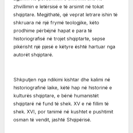
zhvillimin e letërsisë e të arsimit në tokat
shqiptare. Megjithatë, që veprat letrare ishin të
shkruara në një frymë teologjike, këto
prodhime përbëjnë hapat e para të
historiografisë në trojet shqiptarte, sepse
pikërisht një pjesë e këtyre është hartuar nga
autorët shqiptarë.
Shkputjen nga ndikimi kishtar dhe kalimi në
historiografinë laike, këtë hap në historinë e
kulturës shqiptare, e bënë humanistët
shqiptarë në fund të shek. XV e në fillim të
shek. XVI, por tanimë në kushtet e pushtimit
osman të vendit, jashtë Shqipërisë.