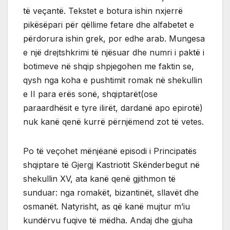
të veçantë. Tekstet e botura ishin nxjerrë
pikësëpari për qëllime fetare dhe alfabetet e
përdorura ishin grek, por edhe arab. Mungesa
e një drejtshkrimi të njësuar dhe numri i paktë i
botimeve në shqip shpjegohen me faktin se,
qysh nga koha e pushtimit romak në shekullin
e II para erës sonë, shqiptarët(ose
paraardhësit e tyre ilirët, dardanë apo epirotë)
nuk kanë qenë kurrë përnjëmend zot të vetes.
Po të veçohet mënjëanë episodi i Principatës
shqiptare të Gjergj Kastriotit Skënderbegut në
shekullin XV, ata kanë qenë gjithmon të
sunduar: nga romakët, bizantinët, sllavët dhe
osmanët. Natyrisht, as që kanë mujtur m’iu
kundërvu fuqive të mëdha. Andaj dhe gjuha