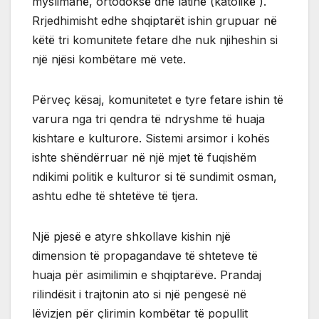
myslimanë, ortodoksë dhe latinë (katolikë ).
Rrjedhimisht edhe shqiptarët ishin grupuar në
këtë tri komunitete fetare dhe nuk njiheshin si
një njësi kombëtare më vete.
Përveç kësaj, komunitetet e tyre fetare ishin të
varura nga tri qendra të ndryshme të huaja
kishtare e kulturore. Sistemi arsimor i kohës
ishte shëndërruar në një mjet të fuqishëm
ndikimi politik e kulturor si të sundimit osman,
ashtu edhe të shtetëve të tjera.
Një pjesë e atyre shkollave kishin një
dimension të propagandave të shteteve të
huaja për asimilimin e shqiptarëve. Prandaj
rilindësit i trajtonin ato si një pengesë në
lëvizjen për çlirimin kombëtar të popullit