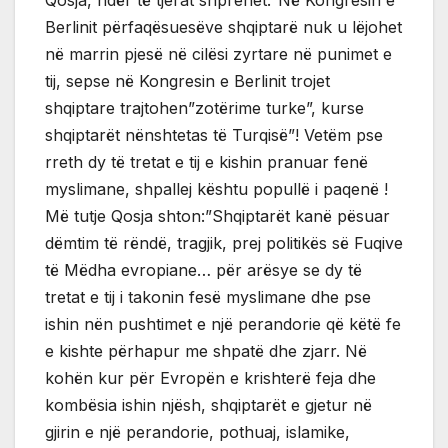
Berlinit përfaqësuesëve shqiptarë nuk u lëjohet
në marrin pjesë në cilësi zyrtare në punimet e
tij, sepse në Kongresin e Berlinit trojet
shqiptare trajtohen”zotërime turke”, kurse
shqiptarët nënshtetas të Turqisë”! Vetëm pse
rreth dy të tretat e tij e kishin pranuar fenë
myslimane, shpallej kështu popullë i paqenë !
Më tutje Qosja shton:”Shqiptarët kanë pësuar
dëmtim të rëndë, tragjik, prej politikës së Fuqive
të Mëdha evropiane… për arësye se dy të
tretat e tij i takonin fesë myslimane dhe pse
ishin nën pushtimet e një perandorie që këtë fe
e kishte përhapur me shpatë dhe zjarr. Në
kohën kur për Evropën e krishterë feja dhe
kombësia ishin njësh, shqiptarët e gjetur në
gjirin e një perandorie, pothuaj, islamike,