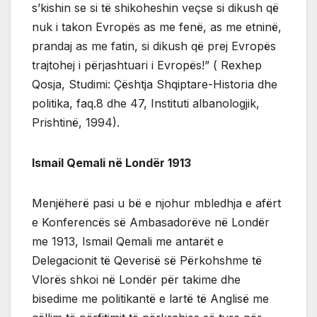
s’kishin se si të shikoheshin veçse si dikush që
nuk i takon Evropës as me fenë, as me etninë,
prandaj as me fatin, si dikush që prej Evropës
trajtohej i përjashtuari i Evropës!” ( Rexhep
Qosja, Studimi: Çështja Shqiptare-Historia dhe
politika, faq.8 dhe 47, Instituti albanologjik,
Prishtinë, 1994).
Ismail Qemali në Londër 1913
Menjëherë pasi u bë e njohur mbledhja e afërt
e Konferencës së Ambasadorëve në Londër
me 1913, Ismail Qemali me antarët e
Delegacionit të Qeverisë së Përkohshme të
Vlorës shkoi në Londër për takime dhe
bisedime me politikantë e lartë të Anglisë me