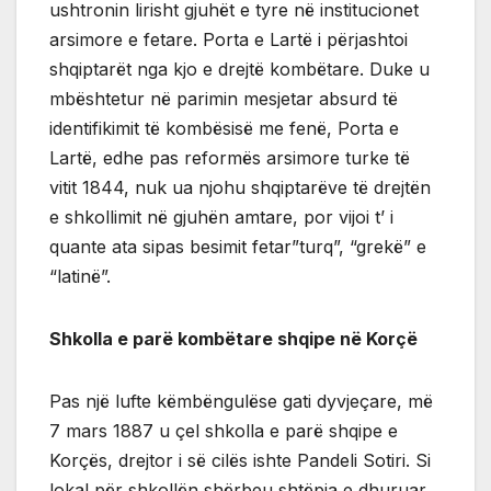
ushtronin lirisht gjuhët e tyre në institucionet
arsimore e fetare. Porta e Lartë i përjashtoi
shqiptarët nga kjo e drejtë kombëtare. Duke u
mbështetur në parimin mesjetar absurd të
identifikimit të kombësisë me fenë, Porta e
Lartë, edhe pas reformës arsimore turke të
vitit 1844, nuk ua njohu shqiptarëve të drejtën
e shkollimit në gjuhën amtare, por vijoi t’ i
quante ata sipas besimit fetar”turq”, “grekë” e
“latinë”.
Shkolla e parë kombëtare shqipe në Korçë
Pas një lufte këmbëngulëse gati dyvjeçare, më
7 mars 1887 u çel shkolla e parë shqipe e
Korçës, drejtor i së cilës ishte Pandeli Sotiri. Si
lokal për shkollën shërbeu shtëpia e dhuruar