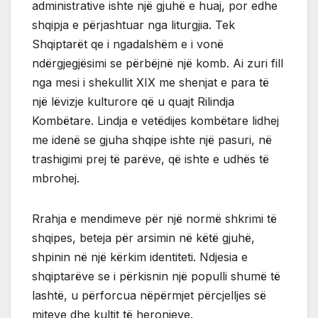
administrative ishte një gjuhë e huaj, por edhe
shqipja e përjashtuar nga liturgjia. Tek
Shqiptarët qe i ngadalshëm e i vonë
ndërgjegjësimi se përbëjnë një komb. Ai zuri fill
nga mesi i shekullit XIX me shenjat e para të
një lëvizje kulturore që u quajt Rilindja
Kombëtare. Lindja e vetëdijes kombëtare lidhej
me idenë se gjuha shqipe ishte një pasuri, në
trashigimi prej të parëve, që ishte e udhës të
mbrohej.
Rrahja e mendimeve për një normë shkrimi të
shqipes, beteja për arsimin në këtë gjuhë,
shpinin në një kërkim identiteti. Ndjesia e
shqiptarëve se i përkisnin një populli shumë të
lashtë, u përforcua nëpërmjet përcjelljes së
miteve dhe kultit të heronjeve.