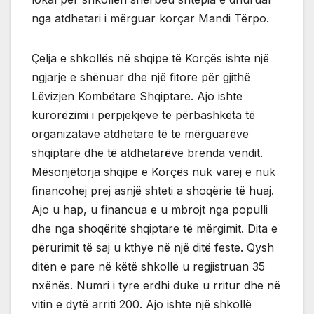
nga atdhetari i mërguar korçar Mandi Tërpo.
Çelja e shkollës në shqipe të Korçës ishte një
ngjarje e shënuar dhe një fitore për gjithë
Lëvizjen Kombëtare Shqiptare. Ajo ishte
kurorëzimi i përpjekjeve të përbashkëta të
organizatave atdhetare të të mërguarëve
shqiptarë dhe të atdhetarëve brenda vendit.
Mësonjëtorja shqipe e Korçës nuk varej e nuk
financohej prej asnjë shteti a shoqërie të huaj.
Ajo u hap, u financua e u mbrojt nga populli
dhe nga shoqëritë shqiptare të mërgimit. Dita e
përurimit të saj u kthye në një ditë feste. Qysh
ditën e pare në këtë shkollë u regjistruan 35
nxënës. Numri i tyre erdhi duke u rritur dhe në
vitin e dytë arriti 200. Ajo ishte një shkollë