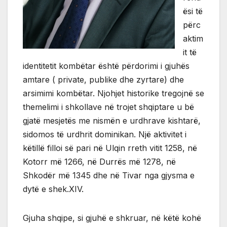
ësi të
përc
aktim
it të
identitetit kombëtar është përdorimi i gjuhës
amtare ( private, publike dhe zyrtare) dhe
arsimimi kombëtar. Njohjet historike tregojnë se
themelimi i shkollave në trojet shqiptare u bë
gjatë mesjetës me nismën e urdhrave kishtarë,
sidomos të urdhrit dominikan. Një aktivitet i
këtillë filloi së pari në Ulqin rreth vitit 1258, në
Kotorr më 1266, në Durrës më 1278, në
Shkodër më 1345 dhe në Tivar nga gjysma e
dytë e shek.XIV.
Gjuha shqipe, si gjuhë e shkruar, në këtë kohë