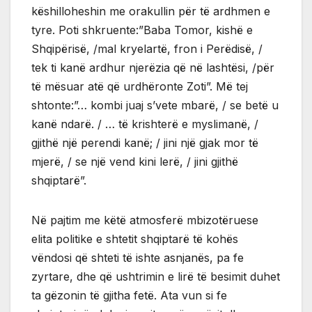
këshilloheshin me orakullin për të ardhmen e
tyre. Poti shkruente:”Baba Tomor, kishë e
Shqipërisë, /mal kryelartë, fron i Perëdisë, /
tek ti kanë ardhur njerëzia që në lashtësi, /për
të mësuar atë që urdhëronte Zoti”. Më tej
shtonte:”… kombi juaj s’vete mbarë, / se betë u
kanë ndarë. / … të krishterë e myslimanë, /
gjithë një perendi kanë; / jini një gjak mor të
mjerë, / se një vend kini lerë, / jini gjithë
shqiptarë”.
Në pajtim me këtë atmosferë mbizotëruese
elita politike e shtetit shqiptarë të kohës
vëndosi që shteti të ishte asnjanës, pa fe
zyrtare, dhe që ushtrimin e lirë të besimit duhet
ta gëzonin të gjitha fetë. Ata vun si fe