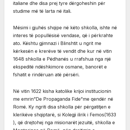
italiane dhe disa prej tyre dërgoheshin për
studime më të larta në itali.
Mësimi i gjuhës shqipe në këto shkolla, ishte në
interes të popullësisë vendase, që i përkrahte
ato. Kështu gjimnazi i Blinshtit u ngrit me
kërkesën e krerëve të vendit dhe kur në vitin
1648 shkolla e Pëdhanës u rrafshua nga një
ekspeditë ndëshkimore osmane, banorët e
fshatit e rindëruan atë përsëri.
Në vitin 1622 kisha katolike krijoi institucionin
me emrin”De Propaganda Fide”me qendër në
Romë. Ky ngriti disa shkolla për përgatitjen e
klerikëve shqiptarë, si Kolegji ilirik i Femos(1633
), që drejtohej nga misionarët jezuitë, shkolla e