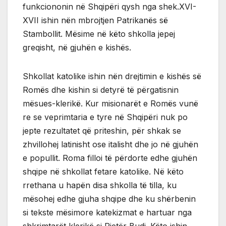
funkciononin në Shqipëri qysh nga shek.XVI-
XVII ishin nën mbrojtjen Patrikanës së
Stambollit. Mësime në këto shkolla jepej
greqisht, në gjuhën e kishës.
Shkollat katolike ishin nën drejtimin e kishës së
Romës dhe kishin si detyrë të përgatisnin
mësues-klerikë. Kur misionarët e Romës vunë
re se veprimtaria e tyre në Shqipëri nuk po
jepte rezultatet që priteshin, për shkak se
zhvillohej latinisht ose italisht dhe jo në gjuhën
e popullit. Roma filloi të përdorte edhe gjuhën
shqipe në shkollat fetare katolike. Në këto
rrethana u hapën disa shkolla të tilla, ku
mësohej edhe gjuha shqipe dhe ku shërbenin
si tekste mësimore katekizmat e hartuar nga
shkrimtarët klerikë si Pjetër Budi. Këto ishin