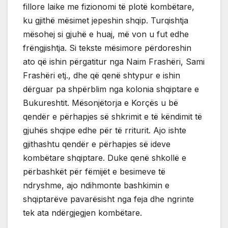
fillore laike me fizionomi të plotë kombëtare,
ku gjithë mësimet jepeshin shqip. Turqishtja
mësohej si gjuhë e huaj, më von u fut edhe
frëngjishtja. Si tekste mësimore përdoreshin
ato që ishin përgatitur nga Naim Frashëri, Sami
Frashëri etj., dhe që qenë shtypur e ishin
dërguar pa shpërblim nga kolonia shqiptare e
Bukureshtit. Mësonjëtorja e Korçës u bë
qendër e përhapjes së shkrimit e të këndimit të
gjuhës shqipe edhe për të rriturit. Ajo ishte
gjithashtu qendër e përhapjes së ideve
kombëtare shqiptare. Duke qenë shkollë e
përbashkët për fëmijët e besimeve të
ndryshme, ajo ndihmonte bashkimin e
shqiptarëve pavarësisht nga feja dhe ngrinte
tek ata ndërgjegjen kombëtare.