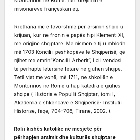
Montorinos në Romë, nën drejtimin e
misionarëve françeskan etj.
Rrethana më e favorshme për arsimin shqip u
krijuan, kur në fronin e papës hipi Klementi XI,
me origjinë shqiptare. Me nismën e tij u mblodh
më 1703 Koncili i peshkopëve të Shqipërisë, që
njihet me emrin”Koncili i Arbërit”, i cili vendosi
të përhapte letërsinë fetare në gjuhën shqipe.
Tetë vjet më vonë, më 1711, në shkollën e
Montorinos në Romë u hap katedra e gjuhës
shqipe ( Historia e Popullit Shqiptar, tomi I,
Akademia e shkencave e Shqipërisë- Instituti i
Historisë, faqe, 704-706, Tiranë, 2002. ).
Roli i kishës katolike në mesjetë për
përhapjen arsimit dhe kulturës shqiptare