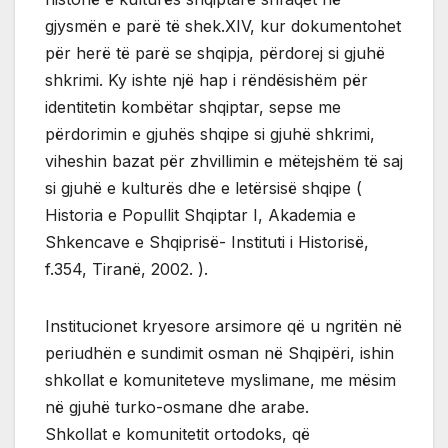
gjysmën e parë të shek.XIV, kur dokumentohet
për herë të parë se shqipja, përdorej si gjuhë
shkrimi. Ky ishte një hap i rëndësishëm për
identitetin kombëtar shqiptar, sepse me
përdorimin e gjuhës shqipe si gjuhë shkrimi,
viheshin bazat për zhvillimin e mëtejshëm të saj
si gjuhë e kulturës dhe e letërsisë shqipe (
Historia e Popullit Shqiptar I, Akademia e
Shkencave e Shqiprisë- Instituti i Historisë,
f.354, Tiranë, 2002. ).
Institucionet kryesore arsimore që u ngritën në
periudhën e sundimit osman në Shqipëri, ishin
shkollat e komuniteteve myslimane, me mësim
në gjuhë turko-osmane dhe arabe.
Shkollat e komunitetit ortodoks, që