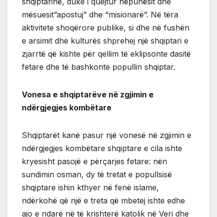
shqiptarinë, duke i quejtur nëpunësit dhe
mësuesit”apostuj” dhe “misionarë”. Në tëra
aktivitete shoqërore publike, si dhe në fushën
e arsimit dhe kulturës shprehej një shqiptari e
zjarrtë që kishte për qellim të eklipsonte dasitë
fetare dhe të bashkonte popullin shqiptar.
Vonesa e shqiptarëve në zgjimin e
ndërgjegjes kombëtare
Shqiptarët kanë pasur një vonesë në zgjimin e
ndërgjegjes kombëtare shqiptare e cila ishte
kryesisht pasojë e përçarjes fetare: nën
sundimin osman, dy të tretat e popullsisë
shqiptare ishin kthyer në fenë islame,
ndërkohë që një e treta që mbetej ishte edhe
ajo e ndarë në të krishterë katolik në Veri dhe