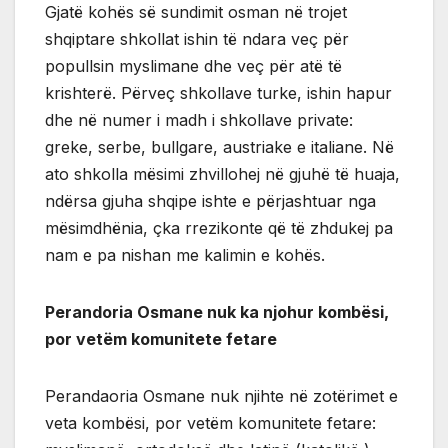
Gjatë kohës së sundimit osman në trojet
shqiptare shkollat ishin të ndara veç për
popullsin myslimane dhe veç për atë të
krishterë. Përveç shkollave turke, ishin hapur
dhe në numer i madh i shkollave private:
greke, serbe, bullgare, austriake e italiane. Në
ato shkolla mësimi zhvillohej në gjuhë të huaja,
ndërsa gjuha shqipe ishte e përjashtuar nga
mësimdhënia, çka rrezikonte që të zhdukej pa
nam e pa nishan me kalimin e kohës.
Perandoria Osmane nuk ka njohur kombësi,
por vetëm komunitete fetare
Perandaoria Osmane nuk njihte në zotërimet e
veta kombësi, por vetëm komunitete fetare: