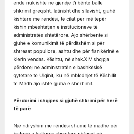
ende nuk ishte në gjendje t’i bënte ballë
shkrimit greqisht, latinisht dhe sllavisht, gjuhë
kishtare me rendësi, të cilat për më tepër
kishin mbështetjen e institucioneve të
administratës shtetërore. Ajo shërbente si
gjuhë e komunikimit të përditshëm si për
shtresat popullore, ashtu dhe për fisnikërinë e
klerin vendas. Kështu, në shek.XIV shqipja
përdorej në administratën e bashkësisë
qytetare të Ulqinit, ku në mbledhjet të Këshillit
të Madh ajo ishte gjuha e shërbimit.
Përdorimi i shqipes si gjuhë shkrimi për herë
të parë
Një ndryshim me rëndësi shumë të madhe për
historië e kulturës shqiptare shfaqet në