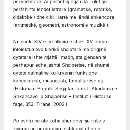
perëndimore. Ai përbëhej nga cikli i ulët që
përfshinte lëndët letrare (gramatikë, retorikë,
didaktikë ) dhe cikli i lartë me lëndë shkencore
(aritmetikë, gjeometri, astronomi e muzikë ).
Në shek. XIV e në fillimin e shek. XV numri i
intelektualëve klerikë shqiptarë me origjinë
qytetare ishte mjaftë i madh; ata gjenden të
përhapur edhe jashtë Shqipërisë, në shumë
qytete dalmatine ku kryenin funksione
kancelarësh, mësuesish, famulltarësh etj.
(Historia e Popullit Shqiptar, tomi I, Akademia e
Shkencave e Shqipërisë – Instituti i Historisë,
faqe, 353, Tiranë, 2002.).
Po ashtu në atë kohë shënohej një rritje e
zgjerim në përdorimin e shkrimit dhe në