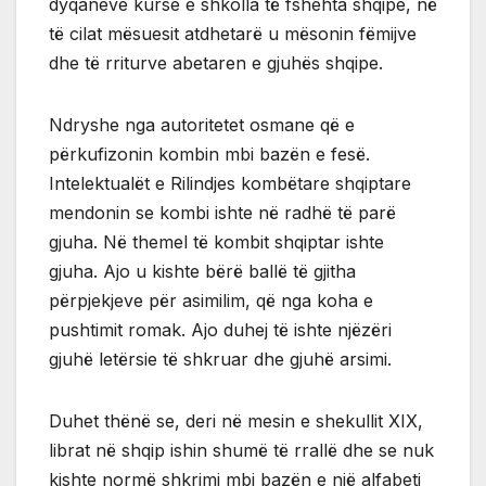
dyqaneve kurse e shkolla të fshehta shqipe, në
të cilat mësuesit atdhetarë u mësonin fëmijve
dhe të rriturve abetaren e gjuhës shqipe.
Ndryshe nga autoritetet osmane që e
përkufizonin kombin mbi bazën e fesë.
Intelektualët e Rilindjes kombëtare shqiptare
mendonin se kombi ishte në radhë të parë
gjuha. Në themel të kombit shqiptar ishte
gjuha. Ajo u kishte bërë ballë të gjitha
përpjekjeve për asimilim, që nga koha e
pushtimit romak. Ajo duhej të ishte njëzëri
gjuhë letërsie të shkruar dhe gjuhë arsimi.
Duhet thënë se, deri në mesin e shekullit XIX,
librat në shqip ishin shumë të rrallë dhe se nuk
kishte normë shkrimi mbi bazën e një alfabeti