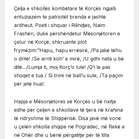
Çelja e shkollës kombëtare të Korçës ngjalli
entuziazëm te patriotët brenda e jashtë
ardheut. Poeti i shquar i Rilindjes, Naim
Frashëri, duke përshëndetur Mësonjëtoren e
çelur në Korçë, shkruante plot
frymëzim:”Hapu, hapu errësirë, /Pa jakë tëhu
o dritë! /Se arriti koh’ e mirë, /U gdhi nata u bë
ditë…/Lumja ti, moj Korç’o lule! /Q’i le pas
shoqet e tua / Si trimi në ball’u sule, /Ta paçim
për jetë hua!.
Hapja e Mësonjëtores së Korçës u bë nxitje
edhe për çeljen e shkollave të tjera në krahina
të ndryshme të Shqipërisë. Disa javë më vonë
u çelën shkolla shqipe në Pogradec, në Rekë e
në Ohër dhe u bënë përgatitje për të tilla