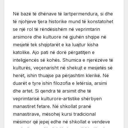
Në bazë të dhënave të lartpermendura, si dhe
të njohjeve tjera historike mund të konstatohet
se një rol të rëndësishëm në veprimtarin
arsimore dhe kultuore në gjuhën shqipe në
mesjetë tek shqiptarët e ka luajtur kisha
katolike. Ajo pati në dorë përgatitjen e
inteligjencës së kohës. Shumica e njerëzëve të
kulturës, veçenarisht në shekujt e mesjetës së
herët, ishin thuajse pa përjashtim klerikë. Në
duarët e tyre ishin filozofia e letërsia, arsimi
dhe artet. Si qendra të arsimit dhe të
veprimtarisë kulturore-artistike shërbyen
manastiret fetare. Në shkollat pranë
manastirave, mësohej kursi tradicional
mësimor që jepej edhe në shkollat e vendeve