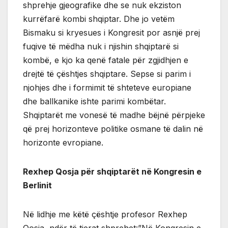
shprehje gjeografike dhe se nuk ekziston
kurrëfarë kombi shqiptar. Dhe jo vetëm
Bismaku si kryesues i Kongresit por asnjë prej
fuqive të mëdha nuk i njishin shqiptarë si
kombë, e kjo ka qenë fatale për zgjidhjen e
drejtë të çështjes shqiptare. Sepse si parim i
njohjes dhe i formimit të shteteve europiane
dhe ballkanike ishte parimi kombëtar.
Shqiptarët me vonesë të madhe bëjnë përpjeke
që prej horizonteve politike osmane të dalin në
horizonte evropiane.
Rexhep Qosja për shqiptarët në Kongresin e
Berlinit
Në lidhje me këtë çështje profesor Rexhep
Qosja, ndër të tjerat shprehet:”Në Kongresin e