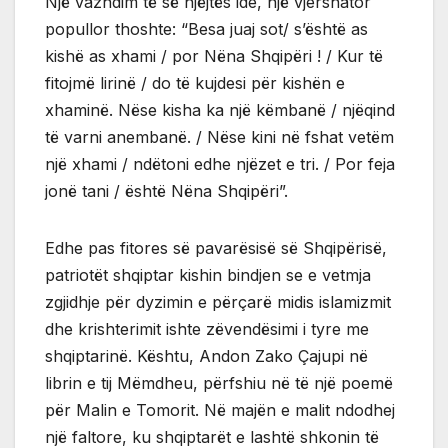
Një vazhdim të së njëjtës ide, një vjershator
popullor thoshte: “Besa juaj sot/ s’është as
kishë as xhami / por Nëna Shqipëri ! / Kur të
fitojmë lirinë / do të kujdesi për kishën e
xhaminë. Nëse kisha ka një këmbanë / njëqind
të varni anembanë. / Nëse kini në fshat vetëm
një xhami / ndëtoni edhe njëzet e tri. / Por feja
jonë tani / është Nëna Shqipëri”.
Edhe pas fitores së pavarësisë së Shqipërisë,
patriotët shqiptar kishin bindjen se e vetmja
zgjidhje për dyzimin e përçarë midis islamizmit
dhe krishterimit ishte zëvendësimi i tyre me
shqiptarinë. Kështu, Andon Zako Çajupi në
librin e tij Mëmdheu, përfshiu në të një poemë
për Malin e Tomorit. Në majën e malit ndodhej
një faltore, ku shqiptarët e lashtë shkonin të