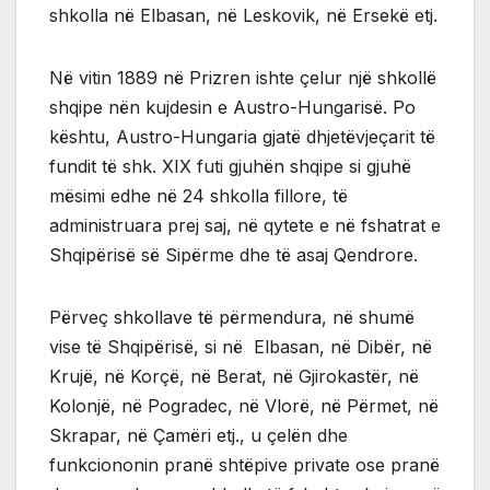
shkolla në Elbasan, në Leskovik, në Ersekë etj.
Në vitin 1889 në Prizren ishte çelur një shkollë
shqipe nën kujdesin e Austro-Hungarisë. Po
kështu, Austro-Hungaria gjatë dhjetëvjeçarit të
fundit të shk. XIX futi gjuhën shqipe si gjuhë
mësimi edhe në 24 shkolla fillore, të
administruara prej saj, në qytete e në fshatrat e
Shqipërisë së Sipërme dhe të asaj Qendrore.
Përveç shkollave të përmendura, në shumë
vise të Shqipërisë, si në Elbasan, në Dibër, në
Krujë, në Korçë, në Berat, në Gjirokastër, në
Kolonjë, në Pogradec, në Vlorë, në Përmet, në
Skrapar, në Çamëri etj., u çelën dhe
funkciononin pranë shtëpive private ose pranë