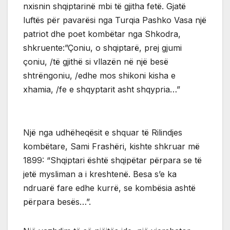
nxisnin shqiptarinë mbi të gjitha fetë. Gjatë
luftës për pavarësi nga Turqia Pashko Vasa një
patriot dhe poet kombëtar nga Shkodra,
shkruente:”Çoniu, o shqiptarë, prej gjumi
çoniu, /të gjithë si vllazën në një besë
shtrëngoniu, /edhe mos shikoni kisha e
xhamia, /fe e shqyptarit asht shqypria…”
Një nga udhëheqësit e shquar të Rilindjes
kombëtare, Sami Frashëri, kishte shkruar më
1899: “Shqiptari është shqipëtar përpara se të
jetë mysliman a i kreshtenë. Besa s’e ka
ndruarë fare edhe kurrë, se kombësia ashtë
përpara besës…”.