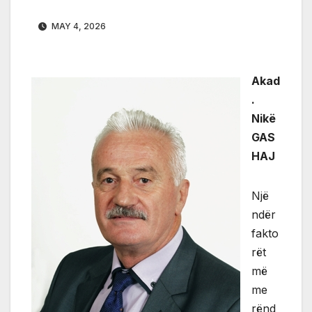
MAY 4, 2026
Akad
.
Nikë
GAS
HAJ
Një
ndër
fakto
rët
më
me
rënd