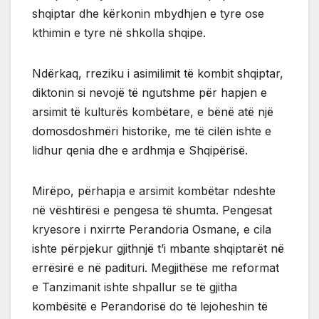
shqiptar dhe kërkonin mbydhjen e tyre ose
kthimin e tyre në shkolla shqipe.
Ndërkaq, rreziku i asimilimit të kombit shqiptar,
diktonin si nevojë të ngutshme për hapjen e
arsimit të kulturës kombëtare, e bënë atë një
domosdoshmëri historike, me të cilën ishte e
lidhur qenia dhe e ardhmja e Shqipërisë.
Mirëpo, përhapja e arsimit kombëtar ndeshte
në vështirësi e pengesa të shumta. Pengesat
kryesore i nxirrte Perandoria Osmane, e cila
ishte përpjekur gjithnjë t’i mbante shqiptarët në
errësirë e në padituri. Megjithëse me reformat
e Tanzimanit ishte shpallur se të gjitha
kombësitë e Perandorisë do të lejoheshin të