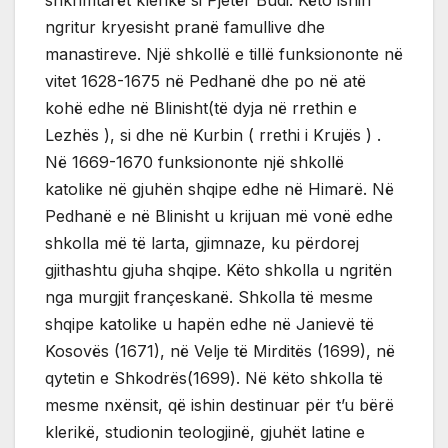
ngritur kryesisht pranë famullive dhe
manastireve. Një shkollë e tillë funksiononte në
vitet 1628-1675 në Pedhanë dhe po në atë
kohë edhe në Blinisht(të dyja në rrethin e
Lezhës ), si dhe në Kurbin ( rrethi i Krujës ) .
Në 1669-1670 funksiononte një shkollë
katolike në gjuhën shqipe edhe në Himarë. Në
Pedhanë e në Blinisht u krijuan më vonë edhe
shkolla më të larta, gjimnaze, ku përdorej
gjithashtu gjuha shqipe. Këto shkolla u ngritën
nga murgjit françeskanë. Shkolla të mesme
shqipe katolike u hapën edhe në Janievë të
Kosovës (1671), në Velje të Mirditës (1699), në
qytetin e Shkodrës(1699). Në këto shkolla të
mesme nxënsit, që ishin destinuar për t’u bërë
klerikë, studionin teologjinë, gjuhët latine e