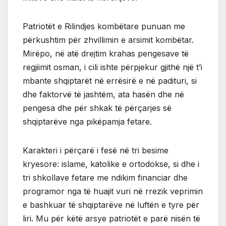
Patriotët e Rilindjes kombëtare punuan me
përkushtim për zhvillimin e arsimit kombëtar.
Mirëpo, në atë drejtim krahas pengesave të
regjiimit osman, i cili ishte përpjekur gjithë një t’i
mbante shqiptarët në errësirë e në padituri, si
dhe faktorvë të jashtëm, ata hasën dhe në
pengesa dhe për shkak të përçarjes së
shqiptarëve nga pikëpamja fetare.
Karakteri i përçarë i fesë në tri besime
kryesore: islame, katolike e ortodokse, si dhe i
tri shkollave fetare me ndikim financiar dhe
programor nga të huajit vuri në rrezik veprimin
e bashkuar të shqiptarëve në luftën e tyre për
liri. Mu për këtë arsye patriotët e parë nisën të