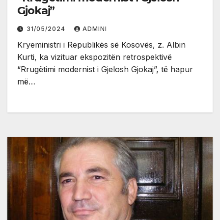
Gjokaj”
31/05/2024
ADMINI
Kryeministri i Republikës së Kosovës, z. Albin
Kurti, ka vizituar ekspozitën retrospektivë
“Rrugëtimi modernist i Gjelosh Gjokaj”, të hapur
më…