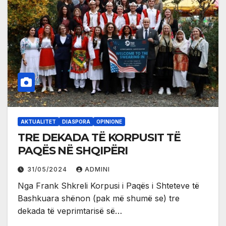
AKTUALITET
DIASPORA
OPINIONE
TRE DEKADA TË KORPUSIT TË
PAQËS NË SHQIPËRI
31/05/2024
ADMINI
Nga Frank Shkreli Korpusi i Paqës i Shteteve të
Bashkuara shënon (pak më shumë se) tre
dekada të veprimtarisë së…