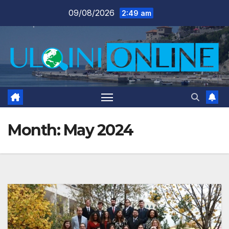
Skip
09/08/2026
2:49 am
to
content
Month:
May 2024