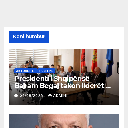
Keni humbur
AKTUALITET
POLITIKË
Presidenti i Shqipërisë
Bajram Begaj takon liderët e
partive shqiptare në Ulqin
06/08/2026
ADMINI