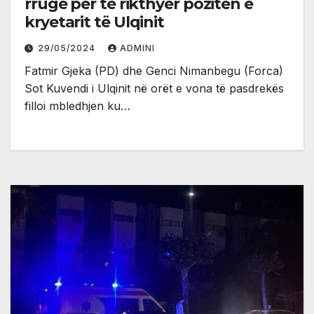
rrugë për të rikthyer pozitën e
kryetarit të Ulqinit
29/05/2024
ADMINI
Fatmir Gjeka (PD) dhe Genci Nimanbegu (Forca)
Sot Kuvendi i Ulqinit në orët e vona të pasdrekës
filloi mbledhjen ku…