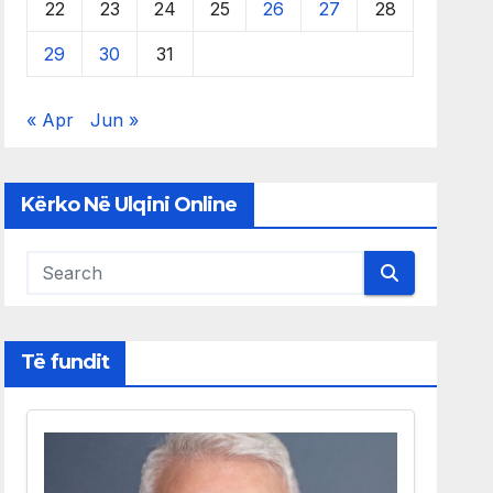
22
23
24
25
26
27
28
29
30
31
« Apr
Jun »
Kërko Në Ulqini Online
Të fundit