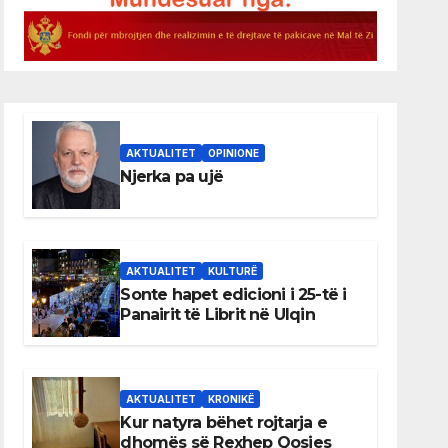
AKTUALITET
OPINIONE
Njerka pa ujë
AKTUALITET
KULTURË
Sonte hapet edicioni i 25-të i
Panairit të Librit në Ulqin
AKTUALITET
KRONIKË
Kur natyra bëhet rojtarja e
dhomës së Rexhep Qosjes