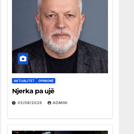
AKTUALITET
OPINIONE
Njerka pa ujë
05/08/2026
ADMINI