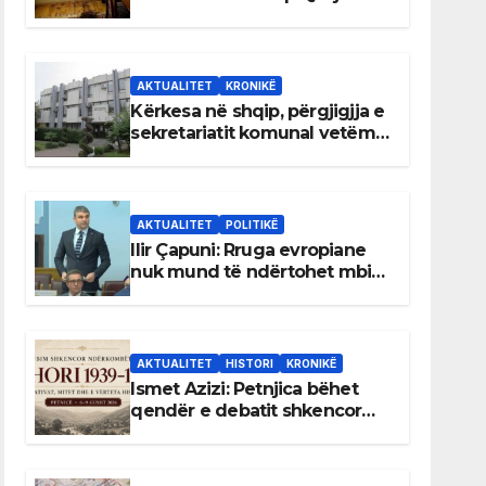
AKTUALITET
KRONIKË
Kërkesa në shqip, përgjigjja e
sekretariatit komunal vetëm
në gjuhën malazeze
AKTUALITET
POLITIKË
Ilir Çapuni: Rruga evropiane
nuk mund të ndërtohet mbi
ligje antikushtetuese
AKTUALITET
HISTORI
KRONIKË
Ismet Azizi: Petnjica bëhet
qendër e debatit shkencor
për Bihorin gjatë viteve 1939–
1948