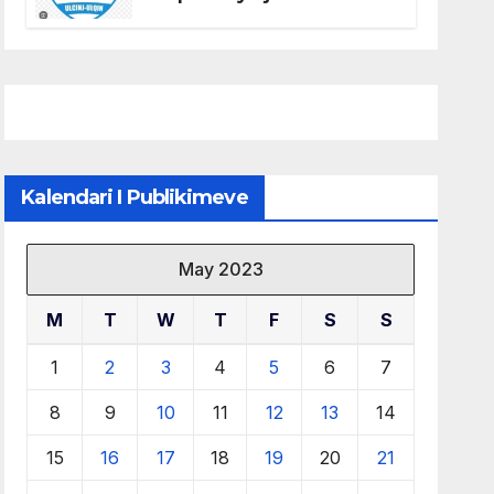
të KF Otrant – Salaj kërkoi
sqarime nga drejtuesit e
klubit
Kalendari I Publikimeve
May 2023
M
T
W
T
F
S
S
1
2
3
4
5
6
7
8
9
10
11
12
13
14
15
16
17
18
19
20
21