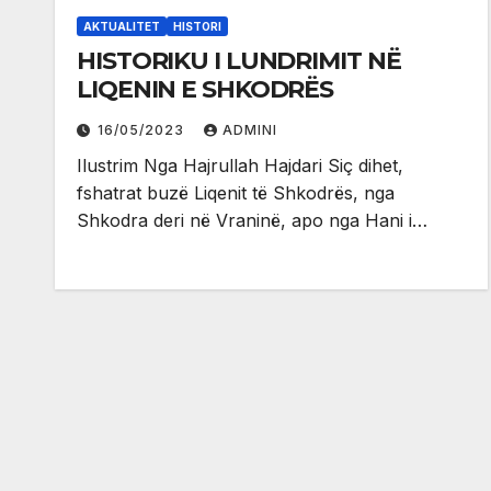
AKTUALITET
HISTORI
HISTORIKU I LUNDRIMIT NË
LIQENIN E SHKODRËS
16/05/2023
ADMINI
Ilustrim Nga Hajrullah Hajdari Siç dihet,
fshatrat buzë Liqenit të Shkodrës, nga
Shkodra deri në Vraninë, apo nga Hani i…