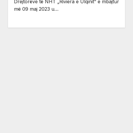
Drejtorëve të NHT „Riviera e Ulqinit” e mbajtur
më 09 maj 2023 u…