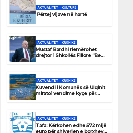
AKTUALITET
KULTURË
Përtej vijave në hartë
AKTUALITET
KRONIKË
Mustaf Bardhi riemërohet
drejtor i Shkollës Fillore “Bedri
Elezaga”
AKTUALITET
KRONIKË
Kuvendi i Komunës së Ulqinit
miratoi vendime kyçe për
mbrojtjen e natyrës dhe
menaxhimin e qëndrueshëm
të burimeve më të çmuara
AKTUALITET
KRONIKË
Tafa: Kërkohen edhe 572 mijë
euro për shlyerjen e borxheve