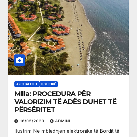
AKTUALITET
POLITIKË
Milla: PROCEDURA PËR
VALORIZIM TË ADËS DUHET TË
PËRSËRITET
16/05/2023
ADMINI
Ilustrim Në mbledhjen elektronike të Bordit të