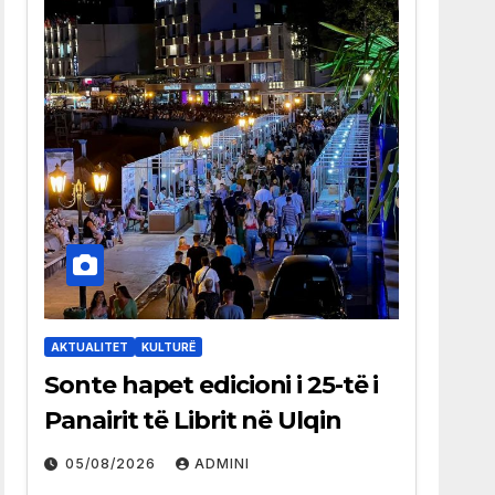
AKTUALITET
KULTURË
Sonte hapet edicioni i 25-të i
Panairit të Librit në Ulqin
05/08/2026
ADMINI