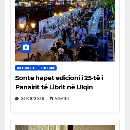
AKTUALITET
KULTURË
Sonte hapet edicioni i 25-të i
Panairit të Librit në Ulqin
05/08/2026
ADMINI