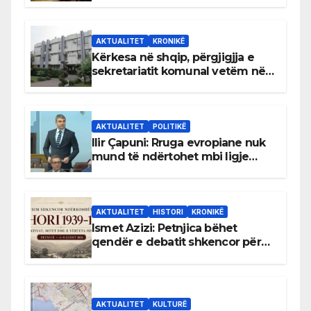
AKTUALITET
KRONIKË
Kërkesa në shqip, përgjigjja e
sekretariatit komunal vetëm në
gjuhën malazeze
AKTUALITET
POLITIKË
Ilir Çapuni: Rruga evropiane nuk
mund të ndërtohet mbi ligje
antikushtetuese
AKTUALITET
HISTORI
KRONIKË
Ismet Azizi: Petnjica bëhet
qendër e debatit shkencor për
Bihorin gjatë viteve 1939–1948
AKTUALITET
KULTURË