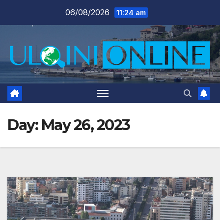
Skip
06/08/2026
11:24 am
to
content
Day:
May 26, 2023