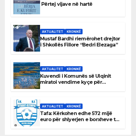
Përtej vijave në hartë
AKTUALITET
KRONIKË
Mustaf Bardhi riemërohet drejtor
i Shkollës Fillore “Bedri Elezaga”
AKTUALITET
KRONIKË
Kuvendi i Komunës së Ulqinit
miratoi vendime kyçe për
mbrojtjen e natyrës dhe
menaxhimin e qëndrueshëm të
burimeve më të çmuara
AKTUALITET
KRONIKË
Tafa: Kërkohen edhe 572 mijë
euro për shlyerjen e borxheve të
KF Otrant – Salaj kërkoi sqarime
nga drejtuesit e klubit