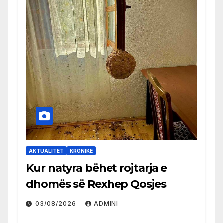
AKTUALITET
KRONIKË
Kur natyra bëhet rojtarja e
dhomës së Rexhep Qosjes
03/08/2026
ADMINI