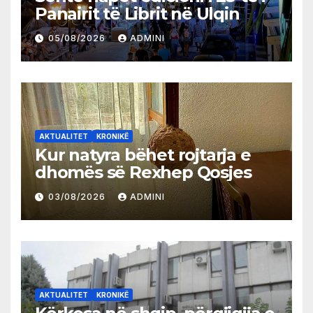
Panairit të Librit në Ulqin
05/08/2026
ADMINI
AKTUALITET
KRONIKË
Kur natyra bëhet rojtarja e
dhomës së Rexhep Qosjes
03/08/2026
ADMINI
AKTUALITET
KRONIKË