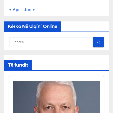
« Apr
Jun »
Kërko Në Ulqini Online
Të fundit