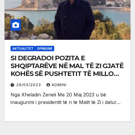
AKTUALITET
OPINIONE
SI DEGRADOI POZITA E
SHQIPTARËVE NË MAL TË ZI GJATË
KOHËS SË PUSHTETIT TË MILLO
GJUKANOVIQIT?
26/05/2023
ADMINI
Nga Xheladin Zeneli Me 20 Maj 2023 u bë
inaugurimi i presidentit të ri të Malit të Zi i dalur…