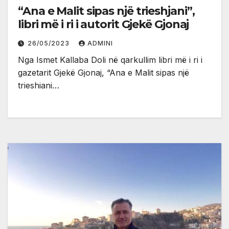
“Ana e Malit sipas një trieshjani”,
libri më i ri i autorit Gjekë Gjonaj
26/05/2023
ADMINI
Nga Ismet Kallaba Doli në qarkullim libri më i ri i
gazetarit Gjekë Gjonaj, “Ana e Malit sipas një
trieshiani…