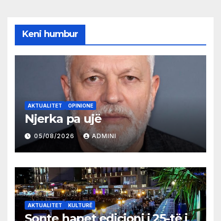
Keni humbur
AKTUALITET
OPINIONE
Njerka pa ujë
05/08/2026
ADMINI
AKTUALITET
KULTURË
Sonte hapet edicioni i 25-të i