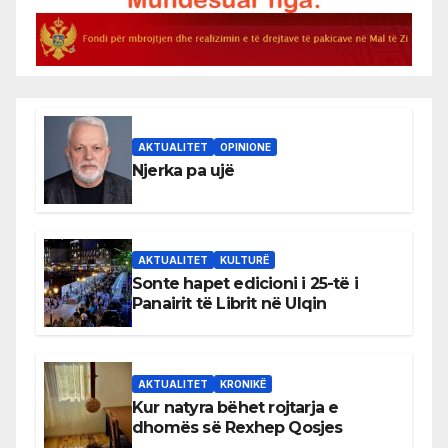
AKTUALITET
OPINIONE
Njerka pa ujë
AKTUALITET
KULTURË
Sonte hapet edicioni i 25-të i
Panairit të Librit në Ulqin
AKTUALITET
KRONIKË
Kur natyra bëhet rojtarja e
dhomës së Rexhep Qosjes