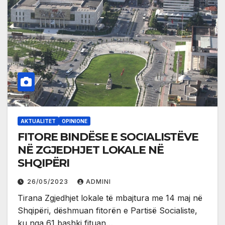
AKTUALITET
OPINIONE
FITORE BINDËSE E SOCIALISTËVE
NË ZGJEDHJET LOKALE NË
SHQIPËRI
26/05/2023
ADMINI
Tirana Zgjedhjet lokale të mbajtura me 14 maj në
Shqipëri, dëshmuan fitorën e Partisë Socialiste,
ku nga 61 bashki fituan…