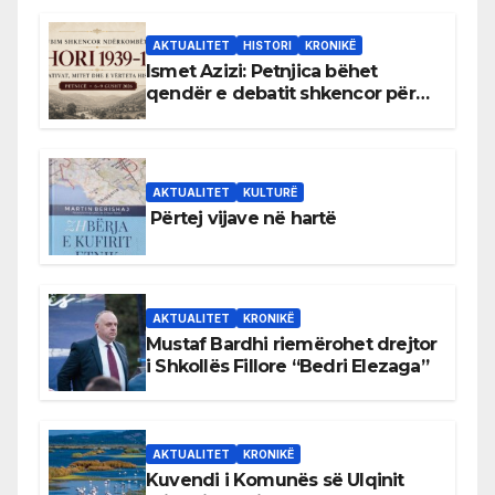
AKTUALITET
HISTORI
KRONIKË
Ismet Azizi: Petnjica bëhet
qendër e debatit shkencor për
Bihorin gjatë viteve 1939–1948
AKTUALITET
KULTURË
Përtej vijave në hartë
AKTUALITET
KRONIKË
Mustaf Bardhi riemërohet drejtor
i Shkollës Fillore “Bedri Elezaga”
AKTUALITET
KRONIKË
Kuvendi i Komunës së Ulqinit