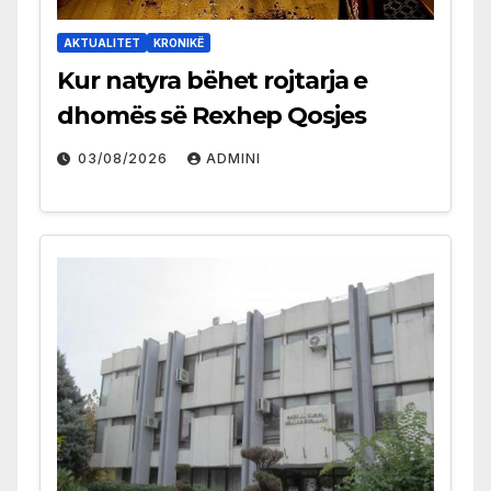
AKTUALITET
KRONIKË
Kur natyra bëhet rojtarja e
dhomës së Rexhep Qosjes
03/08/2026
ADMINI