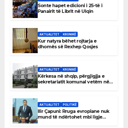
Sonte hapet edicioni i 25-të i
Panairit të Librit në Ulqin
AKTUALITET
KRONIKË
Kur natyra bëhet rojtarja e
dhomës së Rexhep Qosjes
AKTUALITET
KRONIKË
Kërkesa në shqip, përgjigjja e
sekretariatit komunal vetëm në
gjuhën malazeze
AKTUALITET
POLITIKË
Ilir Çapuni: Rruga evropiane nuk
mund të ndërtohet mbi ligje
antikushtetuese