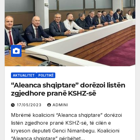
AKTUALITET
POLITIKË
“Aleanca shqiptare” dorëzoi listën
zgjedhore pranë KSHZ-së
17/05/2023
ADMINI
Mbrëmë koalicioni “Aleanca shqiptare” dorëzoi
listën zgjedhore pranë KSHZ-së, të cilën e
kryeson deputeti Genci Nimanbegu. Koalicioni
“Aleanca shqiptare” përbëhet…