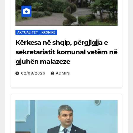
AKTUALITET
KRONIKË
Kërkesa në shqip, përgjigjja e
sekretariatit komunal vetëm në
gjuhën malazeze
02/08/2026
ADMINI