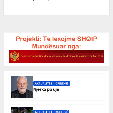
AKTUALITET
OPINIONE
Njerka pa ujë
AKTUALITET
KULTURË