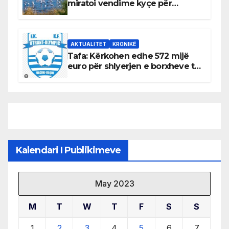
miratoi vendime kyçe për
mbrojtjen e natyrës dhe
menaxhimin e qëndrueshëm të
burimeve më të çmuara
AKTUALITET
KRONIKË
Tafa: Kërkohen edhe 572 mijë
euro për shlyerjen e borxheve të
KF Otrant – Salaj kërkoi sqarime
nga drejtuesit e klubit
Kalendari I Publikimeve
May 2023
M
T
W
T
F
S
S
1
2
3
4
5
6
7