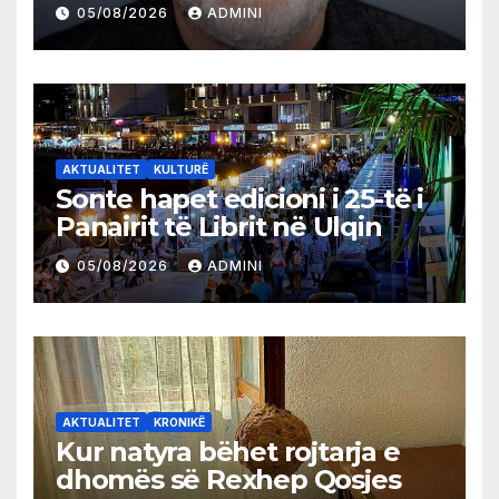
05/08/2026
ADMINI
AKTUALITET
KULTURË
Sonte hapet edicioni i 25-të i
Panairit të Librit në Ulqin
05/08/2026
ADMINI
AKTUALITET
KRONIKË
Kur natyra bëhet rojtarja e
dhomës së Rexhep Qosjes