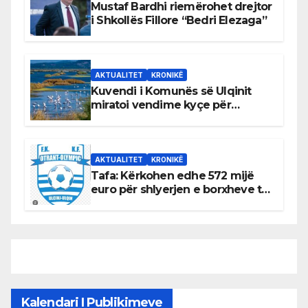
Mustaf Bardhi riemërohet drejtor
i Shkollës Fillore “Bedri Elezaga”
AKTUALITET
KRONIKË
Kuvendi i Komunës së Ulqinit
miratoi vendime kyçe për
mbrojtjen e natyrës dhe
menaxhimin e qëndrueshëm të
burimeve më të çmuara
AKTUALITET
KRONIKË
Tafa: Kërkohen edhe 572 mijë
euro për shlyerjen e borxheve të
KF Otrant – Salaj kërkoi sqarime
nga drejtuesit e klubit
Kalendari I Publikimeve