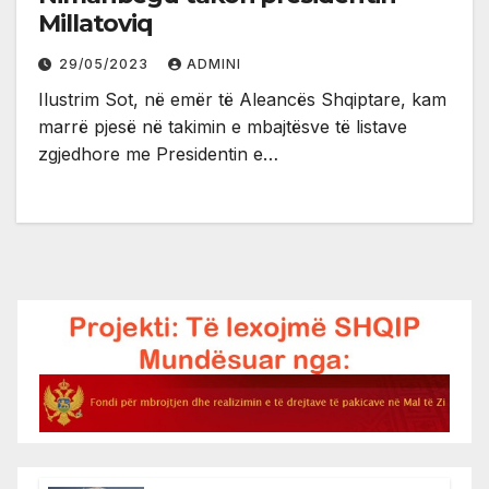
Millatoviq
29/05/2023
ADMINI
Ilustrim Sot, në emër të Aleancës Shqiptare, kam
marrë pjesë në takimin e mbajtësve të listave
zgjedhore me Presidentin e…