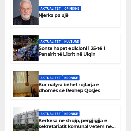
AKTUALITET
OPINIONE
Njerka pa ujë
AKTUALITET
KULTURË
Sonte hapet edicioni i 25-të i
Panairit të Librit në Ulqin
AKTUALITET
KRONIKË
Kur natyra bëhet rojtarja e
dhomës së Rexhep Qosjes
AKTUALITET
KRONIKË
Kërkesa në shqip, përgjigjja e
sekretariatit komunal vetëm në