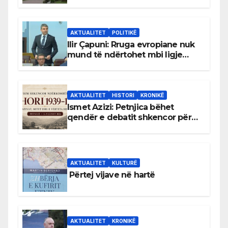
gjuhën malazeze
AKTUALITET
POLITIKË
Ilir Çapuni: Rruga evropiane nuk
mund të ndërtohet mbi ligje
antikushtetuese
AKTUALITET
HISTORI
KRONIKË
Ismet Azizi: Petnjica bëhet
qendër e debatit shkencor për
Bihorin gjatë viteve 1939–1948
AKTUALITET
KULTURË
Përtej vijave në hartë
AKTUALITET
KRONIKË