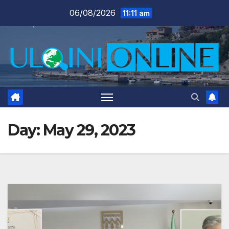
Skip
06/08/2026
11:11 am
to
content
Day:
May 29, 2023