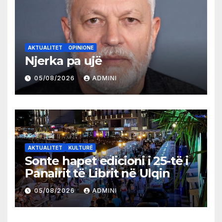
AKTUALITET
OPINIONE
Njerka pa ujë
05/08/2026
ADMINI
AKTUALITET
KULTURË
Sonte hapet edicioni i 25-të i
Panairit të Librit në Ulqin
05/08/2026
ADMINI