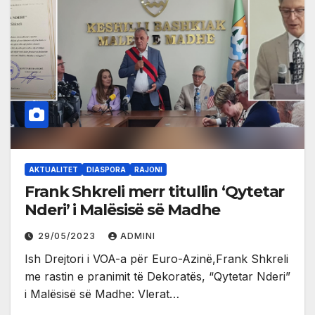
AKTUALITET
DIASPORA
RAJONI
Frank Shkreli merr titullin ‘Qytetar
Nderi’ i Malësisë së Madhe
29/05/2023
ADMINI
Ish Drejtori i VOA-a për Euro-Azinë,Frank Shkreli
me rastin e pranimit të Dekoratës, “Qytetar Nderi”
i Malësisë së Madhe: Vlerat…