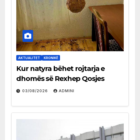
AKTUALITET
KRONIKË
Kur natyra bëhet rojtarja e
dhomës së Rexhep Qosjes
03/08/2026
ADMINI