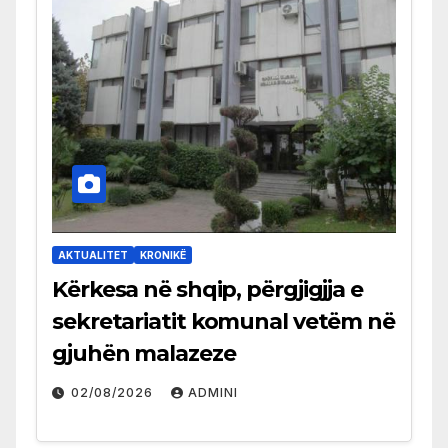
AKTUALITET
KRONIKË
Kërkesa në shqip, përgjigjja e
sekretariatit komunal vetëm në
gjuhën malazeze
02/08/2026
ADMINI