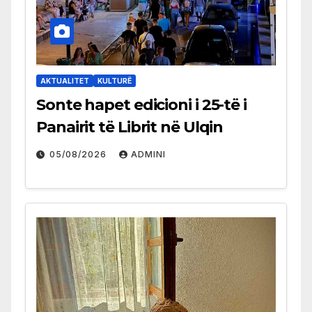
AKTUALITET
KULTURË
Sonte hapet edicioni i 25-të i
Panairit të Librit në Ulqin
05/08/2026
ADMINI