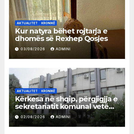
AKTUALITET
KRONIKË
Kur natyra bëhet rojtarja e
dhomës së Rexhep Qosjes
03/08/2026
ADMINI
AKTUALITET
KRONIKË
Kërkesa në shqip, përgjigjja e
sekretariatit komunal vetëm
në gjuhën malazeze
02/08/2026
ADMINI