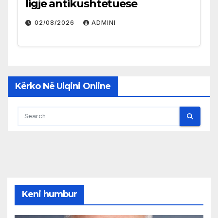
ligje antikushtetuese
02/08/2026
ADMINI
Kërko Në Ulqini Online
Keni humbur