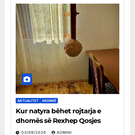
AKTUALITET
KRONIKË
Kur natyra bëhet rojtarja e
dhomës së Rexhep Qosjes
03/08/2026
ADMINI