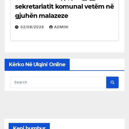
sekretariatit komunal vetëm në
gjuhën malazeze
02/08/2026
ADMINI
Kërko Në Ulqini Online
Keni humbur