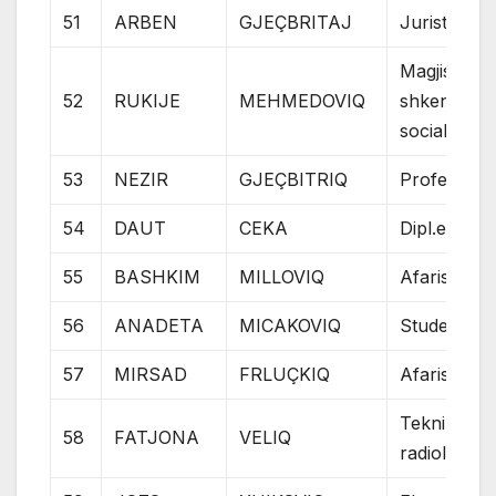
51
ARBEN
GJEÇBRITAJ
Jurist
Magjistër i
52
RUKIJE
MEHMEDOVIQ
shkencave
sociale
53
NEZIR
GJEÇBITRIQ
Profesor
54
DAUT
CEKA
Dipl.ecc
55
BASHKIM
MILLOVIQ
Afarist
56
ANADETA
MICAKOVIQ
Student
57
MIRSAD
FRLUÇKIQ
Afarist
Teknik i
58
FATJONA
VELIQ
radiologjisë