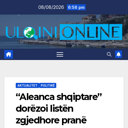
Skip
08/08/2026
6:56 pm
to
content
AKTUALITET
POLITIKË
“Aleanca shqiptare”
dorëzoi listën
zgjedhore pranë