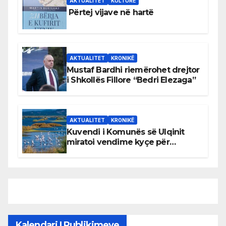
AKTUALITET
KULTURË
Përtej vijave në hartë
AKTUALITET
KRONIKË
Mustaf Bardhi riemërohet drejtor
i Shkollës Fillore “Bedri Elezaga”
AKTUALITET
KRONIKË
Kuvendi i Komunës së Ulqinit
miratoi vendime kyçe për
mbrojtjen e natyrës dhe
menaxhimin e qëndrueshëm të
burimeve më të çmuara
Kalendari I Publikimeve