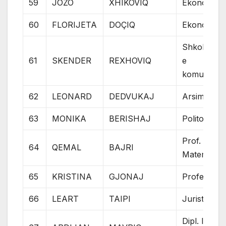
59
JOZO
XHIKOVIQ
Ekonomist
60
FLORIJETA
DOÇIQ
Ekonomist
Shkolla e l
61
SKENDER
REXHOVIQ
e
komunikaci
62
LEONARD
DEDVUKAJ
Arsim i me
63
MONIKA
BERISHAJ
Politolog
Prof.
64
QEMAL
BAJRI
Matematik
65
KRISTINA
GJONAJ
Profesor
66
LEART
TAIPI
Jurist
Dipl. Ing.