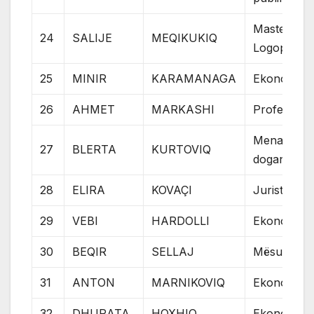
Master i
24
SALIJE
MEQIKUKIQ
Logopedisë
25
MINIR
KARAMANAGA
Ekonomist
26
AHMET
MARKASHI
Profesor
Menaxhmen
27
BLERTA
KURTOVIQ
doganës
28
ELIRA
KOVAÇI
Jurist
29
VEBI
HARDOLLI
Ekonomist
30
BEQIR
SELLAJ
Mësuesi
31
ANTON
MARNIKOVIQ
Ekonomist
32
DHURATA
HOXHIQ
Ekonomist