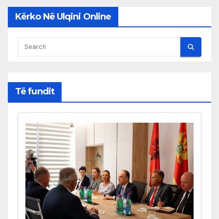
Kërko Në Ulqini Online
Të fundit