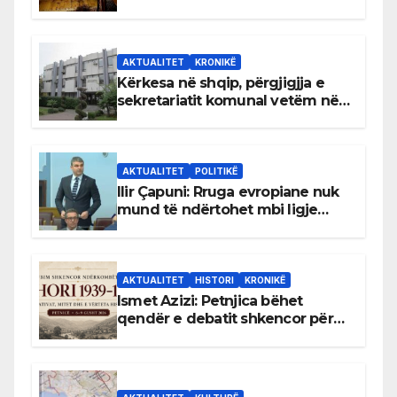
AKTUALITET
KRONIKË
Kërkesa në shqip, përgjigjja e
sekretariatit komunal vetëm në
gjuhën malazeze
AKTUALITET
POLITIKË
Ilir Çapuni: Rruga evropiane nuk
mund të ndërtohet mbi ligje
antikushtetuese
AKTUALITET
HISTORI
KRONIKË
Ismet Azizi: Petnjica bëhet
qendër e debatit shkencor për
Bihorin gjatë viteve 1939–1948