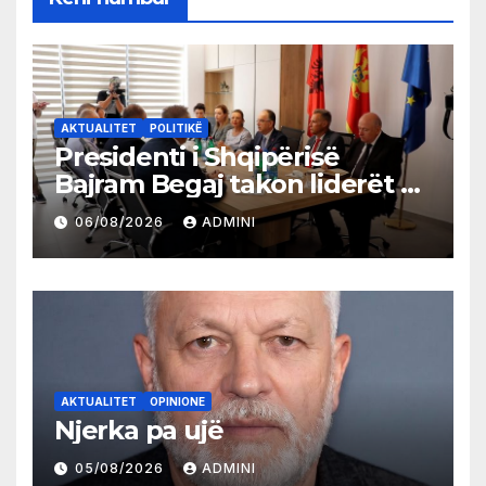
AKTUALITET
POLITIKË
Presidenti i Shqipërisë
Bajram Begaj takon liderët e
partive shqiptare në Ulqin
06/08/2026
ADMINI
AKTUALITET
OPINIONE
Njerka pa ujë
05/08/2026
ADMINI