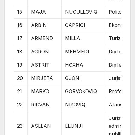
15
MAJA
NUCULLOVIQ
Politolog
16
ARBIN
ÇAPRIQI
Ekonomist
17
ARMEND
MILLA
Turizmolog
18
AGRON
MEHMEDI
Dipl.ecc
19
ASTRIT
HOXHA
Dipl.ecc
20
MIRJETA
GJONI
Juriste
21
MARKO
GORVOKOVIQ
Profesor
22
RIDVAN
NIKOVIQ
Afarist
Juristi i
23
ASLLAN
LLUNJI
administrat
publike