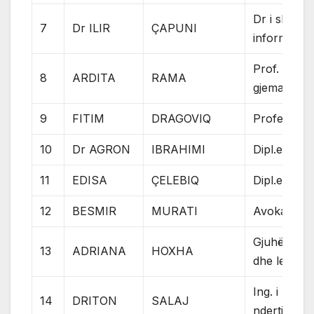
Dr i shken
7
Dr ILIR
ÇAPUNI
informatike
Prof. i gjuh
8
ARDITA
RAMA
gjemane
9
FITIM
DRAGOVIQ
Profesor
10
Dr AGRON
IBRAHIMI
Dipl.ecc
11
EDISA
ÇELEBIQ
Dipl.ecc
12
BESMIR
MURATI
Avokat
Gjuhë shqi
13
ADRIANA
HOXHA
dhe letërsi
Ing. i
14
DRITON
SALAJ
ndertimtari