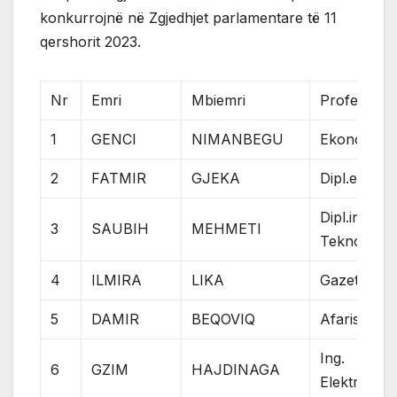
konkurrojnë në Zgjedhjet parlamentare të 11
qershorit 2023.
Nr
Emri
Mbiemri
Profesioni
1
GENCI
NIMANBEGU
Ekonomist
2
FATMIR
GJEKA
Dipl.ecc
Dipl.ing.
3
SAUBIH
MEHMETI
Teknologjis
4
ILMIRA
LIKA
Gazetar
5
DAMIR
BEQOVIQ
Afarist
Ing.
6
GZIM
HAJDINAGA
Elektrotekn