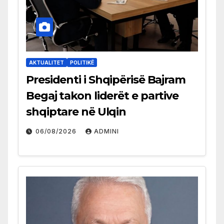
AKTUALITET
POLITIKË
Presidenti i Shqipërisë Bajram
Begaj takon liderët e partive
shqiptare në Ulqin
06/08/2026
ADMINI