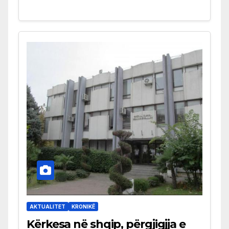
AKTUALITET
KRONIKË
Kërkesa në shqip, përgjigjja e