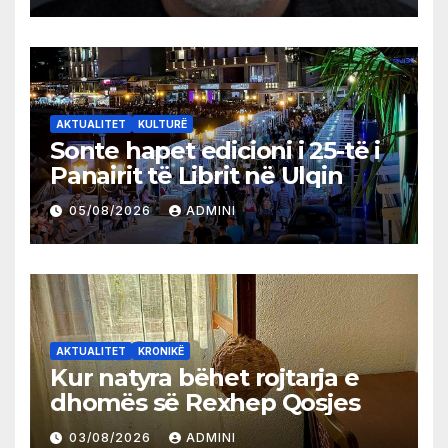
AKTUALITET
KULTURË
Sonte hapet edicioni i 25-të i
Panairit të Librit në Ulqin
05/08/2026
ADMINI
AKTUALITET
KRONIKË
Kur natyra bëhet rojtarja e
dhomës së Rexhep Qosjes
03/08/2026
ADMINI