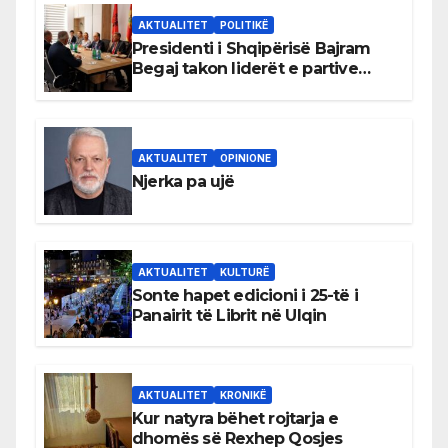
AKTUALITET
POLITIKË
Presidenti i Shqipërisë Bajram
Begaj takon liderët e partive
shqiptare në Ulqin
AKTUALITET
OPINIONE
Njerka pa ujë
AKTUALITET
KULTURË
Sonte hapet edicioni i 25-të i
Panairit të Librit në Ulqin
AKTUALITET
KRONIKË
Kur natyra bëhet rojtarja e
dhomës së Rexhep Qosjes