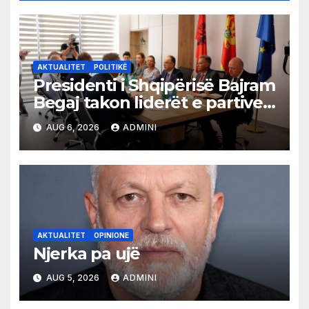
AKTUALITET
POLITIKË
Presidenti i Shqipërisë Bajram
Begaj takon liderët e partive
shqiptare në Ulqin
AUG 6, 2026
ADMINI
AKTUALITET
OPINIONE
Njerka pa ujë
AUG 5, 2026
ADMINI