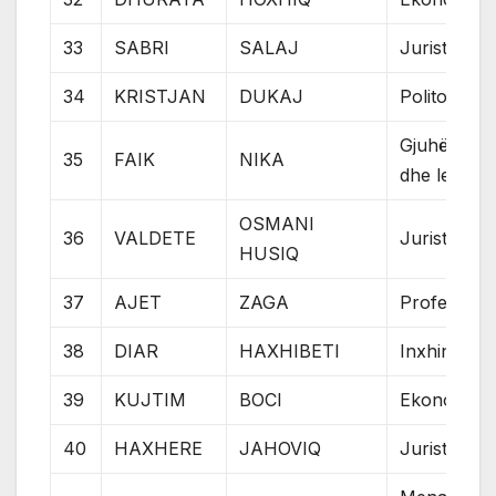
33
SABRI
SALAJ
Jurist
34
KRISTJAN
DUKAJ
Politolog
Gjuhë shqi
35
FAIK
NIKA
dhe letërsi
OSMANI
36
VALDETE
Juriste
HUSIQ
37
AJET
ZAGA
Profesor
38
DIAR
HAXHIBETI
Inxhinier
39
KUJTIM
BOCI
Ekonomist
40
HAXHERE
JAHOVIQ
Jurist