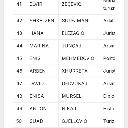
Menaxher i
41
ELVIR
ZEÇEVIQ
turizmit
42
SHKELZEN
SULEJMANI
Arkitekt
43
HANA
ELEZAGIQ
Juriste
44
MARINA
JUNÇAJ
Arsim i me
45
ENIS
MEHMEDOVIQ
Politolog
46
ARBEN
XHURRETA
Jurist
47
DAVID
DEDVUKAJ
Arsim i me
48
ENISA
MURSELI
Diplomate
49
ANTON
NIKAJ
Historian
50
SUAD
GJELLOVIQ
Turizmolog