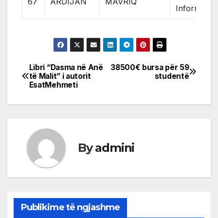
67
ARDIJAN
MAVRIQ
Informatik
Libri “Dasma në Anë
38500€ bursa për 59
Post
të Malit” i autorit
studentë
EsatMehmeti
navigation
By
admini
Publikime të ngjashme