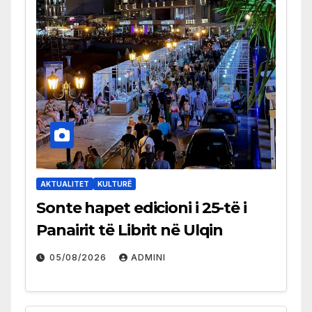
AKTUALITET
KULTURË
Sonte hapet edicioni i 25-të i
Panairit të Librit në Ulqin
05/08/2026
ADMINI