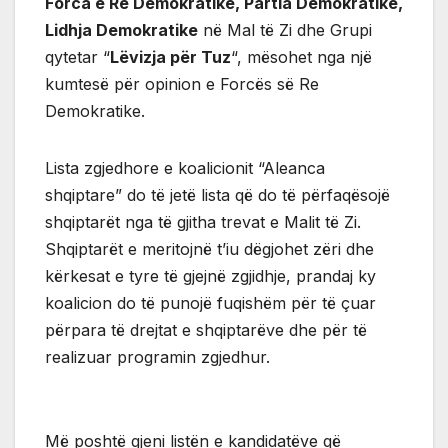
Forca e Re Demokratike, Partia Demokratike,
Lidhja Demokratike
në Mal të Zi dhe Grupi
qytetar “
Lëvizja për Tuz
“, mësohet nga një
kumtesë për opinion e Forcës së Re
Demokratike.
Lista zgjedhore e koalicionit “Aleanca
shqiptare” do të jetë lista që do të përfaqësojë
shqiptarët nga të gjitha trevat e Malit të Zi.
Shqiptarët e meritojnë t’iu dëgjohet zëri dhe
kërkesat e tyre të gjejnë zgjidhje, prandaj ky
koalicion do të punojë fuqishëm për të çuar
përpara të drejtat e shqiptarëve dhe për të
realizuar programin zgjedhur.
Më poshtë gjeni listën e kandidatëve që