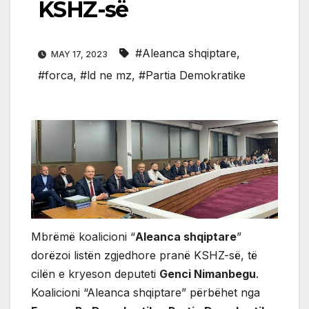
KSHZ-së
#Aleanca shqiptare
,
MAY 17, 2023
#forca
,
#ld ne mz
,
#Partia Demokratike
Mbrëmë koalicioni “
Aleanca shqiptare
”
dorëzoi listën zgjedhore pranë KSHZ-së, të
cilën e kryeson deputeti
Genci Nimanbegu
.
Koalicioni “Aleanca shqiptare” përbëhet nga