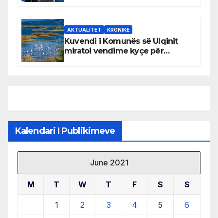
AKTUALITET
KRONIKË
Kuvendi i Komunës së Ulqinit
miratoi vendime kyçe për
mbrojtjen e natyrës dhe
menaxhimin e qëndrueshëm të
burimeve më të çmuara
Kalendari I Publikimeve
June 2021
M
T
W
T
F
S
S
1
2
3
4
5
6