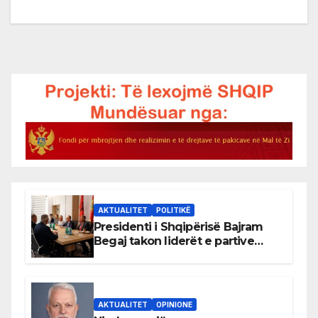
AKTUALITET
POLITIKË
Presidenti i Shqipërisë Bajram
Begaj takon liderët e partive
shqiptare në Ulqin
AKTUALITET
OPINIONE