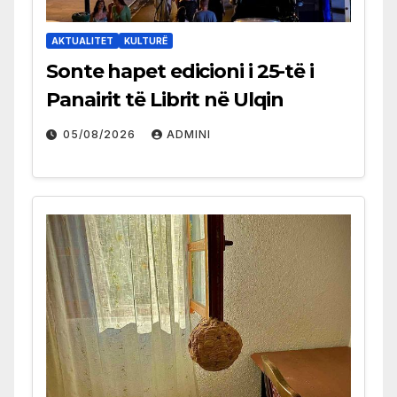
AKTUALITET
KULTURË
Sonte hapet edicioni i 25-të i
Panairit të Librit në Ulqin
05/08/2026
ADMINI