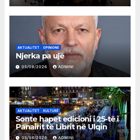
AKTUALITET
OPINIONE
Njerka pa ujë
05/08/2026
ADMINI
AKTUALITET
KULTURË
Sonte hapet edicioni i 25-të i
Panairit të Librit në Ulqin
05/08/2026
ADMINI