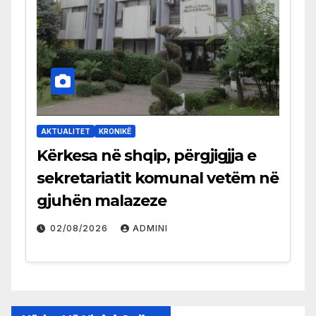
AKTUALITET
KRONIKË
Kërkesa në shqip, përgjigjja e
sekretariatit komunal vetëm në
gjuhën malazeze
02/08/2026
ADMINI