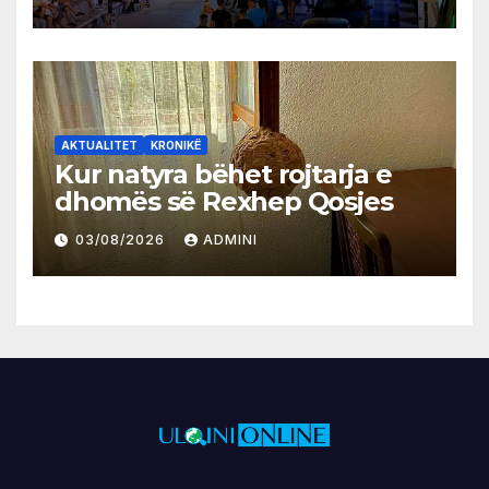
AKTUALITET
KRONIKË
Kur natyra bëhet rojtarja e
dhomës së Rexhep Qosjes
03/08/2026
ADMINI