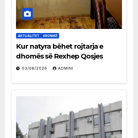
AKTUALITET
KRONIKË
Kur natyra bëhet rojtarja e
dhomës së Rexhep Qosjes
03/08/2026
ADMINI