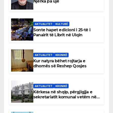
Njerka pa ujë
AKTUALITET
KULTURË
Sonte hapet edicioni i 25-të i
Panairit të Librit në Ulqin
AKTUALITET
KRONIKË
Kur natyra bëhet rojtarja e
dhomës së Rexhep Qosjes
AKTUALITET
KRONIKË
Kërkesa në shqip, përgjigjja e
sekretariatit komunal vetëm në
gjuhën malazeze