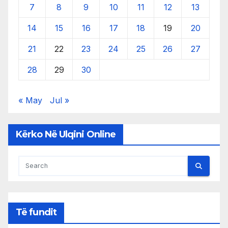
7
8
9
10
11
12
13
14
15
16
17
18
19
20
21
22
23
24
25
26
27
28
29
30
« May
Jul »
Kërko Në Ulqini Online
Të fundit