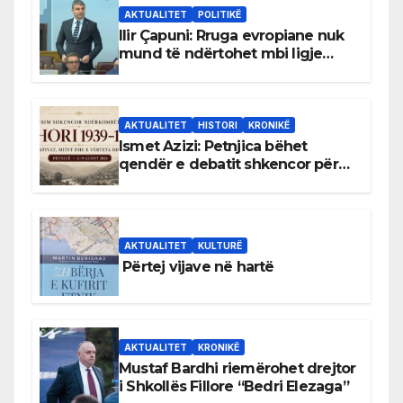
AKTUALITET
POLITIKË
Ilir Çapuni: Rruga evropiane nuk
mund të ndërtohet mbi ligje
antikushtetuese
AKTUALITET
HISTORI
KRONIKË
Ismet Azizi: Petnjica bëhet
qendër e debatit shkencor për
Bihorin gjatë viteve 1939–1948
AKTUALITET
KULTURË
Përtej vijave në hartë
AKTUALITET
KRONIKË
Mustaf Bardhi riemërohet drejtor
i Shkollës Fillore “Bedri Elezaga”