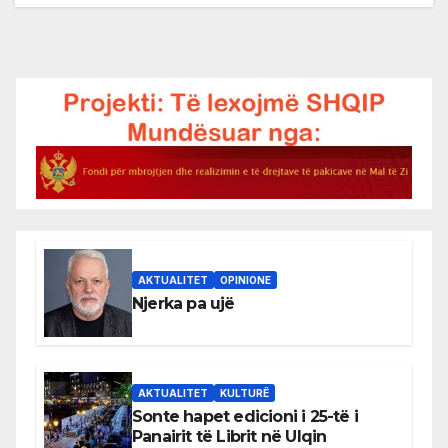
AKTUALITET
OPINIONE
Njerka pa ujë
AKTUALITET
KULTURË
Sonte hapet edicioni i 25-të i
Panairit të Librit në Ulqin