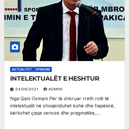
AKTUALITET
OPINIONE
INTELEKTUALËT E HESHTUR
04/06/2021
ADMINI
Nga Qani Osmani Për të shkruar rreth rolit të
intelektualit në shoqëriduhet kohë dhe hapësirë,
kërkohet çasje serioze dhe pragmatike,…