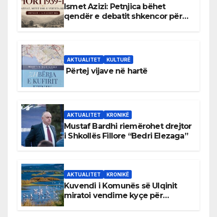
Ismet Azizi: Petnjica bëhet
qendër e debatit shkencor për
Bihorin gjatë viteve 1939–1948
AKTUALITET
KULTURË
Përtej vijave në hartë
AKTUALITET
KRONIKË
Mustaf Bardhi riemërohet drejtor
i Shkollës Fillore “Bedri Elezaga”
AKTUALITET
KRONIKË
Kuvendi i Komunës së Ulqinit
miratoi vendime kyçe për
mbrojtjen e natyrës dhe
menaxhimin e qëndrueshëm të