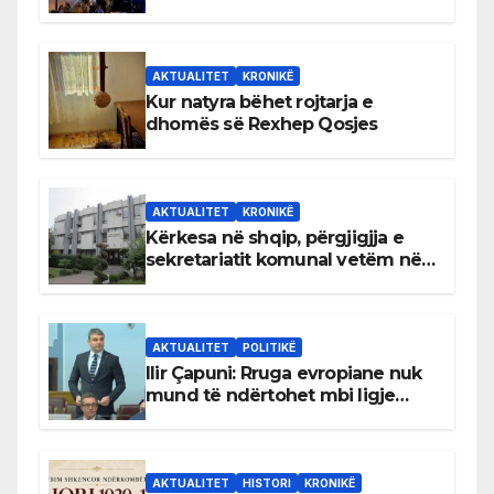
AKTUALITET
KRONIKË
Kur natyra bëhet rojtarja e
dhomës së Rexhep Qosjes
AKTUALITET
KRONIKË
Kërkesa në shqip, përgjigjja e
sekretariatit komunal vetëm në
gjuhën malazeze
AKTUALITET
POLITIKË
Ilir Çapuni: Rruga evropiane nuk
mund të ndërtohet mbi ligje
antikushtetuese
AKTUALITET
HISTORI
KRONIKË