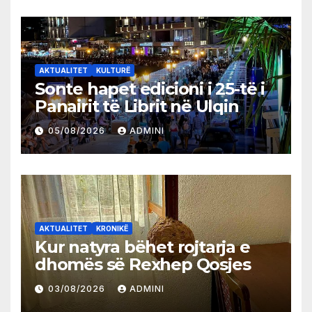
AKTUALITET
KULTURË
Sonte hapet edicioni i 25-të i
Panairit të Librit në Ulqin
05/08/2026
ADMINI
AKTUALITET
KRONIKË
Kur natyra bëhet rojtarja e
dhomës së Rexhep Qosjes
03/08/2026
ADMINI