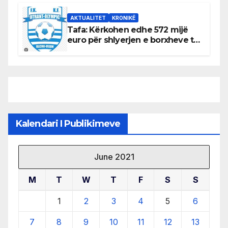
burimeve më të çmuara
AKTUALITET
KRONIKË
Tafa: Kërkohen edhe 572 mijë
euro për shlyerjen e borxheve të
KF Otrant – Salaj kërkoi sqarime
nga drejtuesit e klubit
Kalendari I Publikimeve
June 2021
M
T
W
T
F
S
S
1
2
3
4
5
6
7
8
9
10
11
12
13