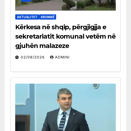
AKTUALITET
KRONIKË
Kërkesa në shqip, përgjigjja e
sekretariatit komunal vetëm në
gjuhën malazeze
02/08/2026
ADMINI