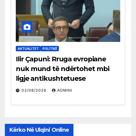
AKTUALITET
POLITIKË
Ilir Çapuni: Rruga evropiane
nuk mund të ndërtohet mbi
ligje antikushtetuese
02/08/2026
ADMINI
Kërko Në Ulqini Online