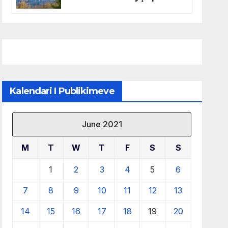
mbrojtjen e natyrës dhe
menaxhimin e qëndrueshëm
të burimeve më të çmuara
Kalendari I Publikimeve
June 2021
M
T
W
T
F
S
S
1
2
3
4
5
6
7
8
9
10
11
12
13
14
15
16
17
18
19
20