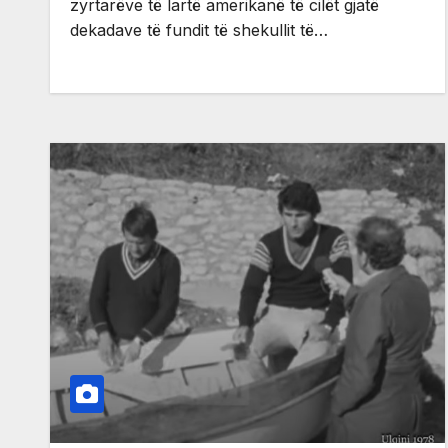
zyrtarëve të lartë amerikanë të cilët gjatë
dekadave të fundit të shekullit të…