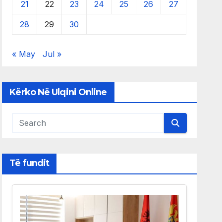
21
22
23
24
25
26
27
28
29
30
« May
Jul »
Kërko Në Ulqini Online
Të fundit