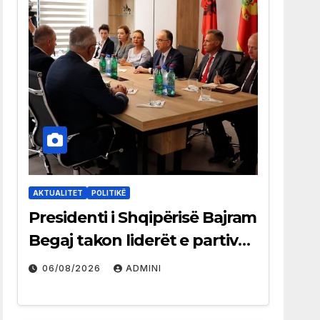
AKTUALITET
POLITIKË
Presidenti i Shqipërisë Bajram
Begaj takon liderët e partive
shqiptare në Ulqin
06/08/2026
ADMINI