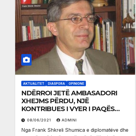
AKTUALITET
DIASPORA
OPINIONE
NDËRROI JETË AMBASADORI
XHEJMS PËRDU, NJË
KONTRIBUES I VYER I PAQËS
DHE DREJTËSISË NË BALLKANIN
08/06/2021
ADMINI
PERËNDIMOR
Nga Frank Shkreli Shumica e diplomatëve dhe