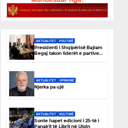
AKTUALITET
POLITIKË
Presidenti i Shqipërisë Bajram
Begaj takon liderët e partive
shqiptare në Ulqin
AKTUALITET
OPINIONE
Njerka pa ujë
AKTUALITET
KULTURË
Sonte hapet edicioni i 25-të i
Panairit të Librit në Ulqin