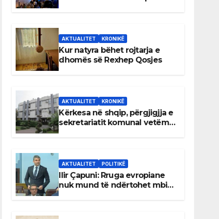
AKTUALITET
KRONIKË
Kur natyra bëhet rojtarja e
dhomës së Rexhep Qosjes
AKTUALITET
KRONIKË
Kërkesa në shqip, përgjigjja e
sekretariatit komunal vetëm
në gjuhën malazeze
AKTUALITET
POLITIKË
Ilir Çapuni: Rruga evropiane
nuk mund të ndërtohet mbi
ligje antikushtetuese