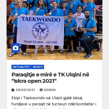
AKTUALITET
SPORTI
Paraqitje e mirë e TK Ulqini në
“Iskra open 2021”
08/06/2021
ADMINI
Ekipi i Taekwondo-së Ulqini gjatë kësaj
fundjave u paraqit në turneun ndërkombëtar i