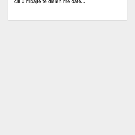
cili u mbajtë të dielën me datë…