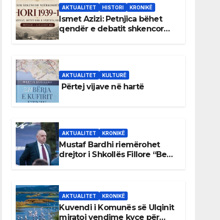
AKTUALITET
HISTORI
KRONIKË
Ismet Azizi: Petnjica bëhet
qendër e debatit shkencor
për Bihorin gjatë viteve 1939–
1948
AKTUALITET
KULTURË
Përtej vijave në hartë
AKTUALITET
KRONIKË
Mustaf Bardhi riemërohet
drejtor i Shkollës Fillore “Bedri
Elezaga”
AKTUALITET
KRONIKË
Kuvendi i Komunës së Ulqinit
miratoi vendime kyçe për