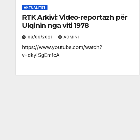
AKTUALITET
RTK Arkivi: Video-reportazh për
Ulqinin nga viti 1978
08/06/2021
ADMINI
https://www.youtube.com/watch?
v=dkyISgEmfcA