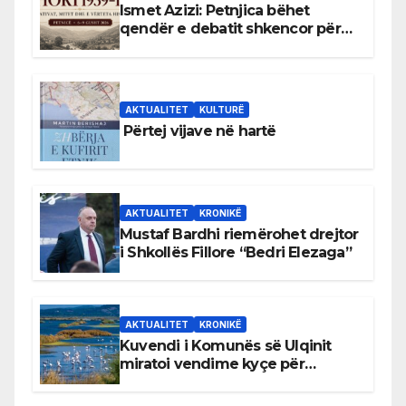
Ismet Azizi: Petnjica bëhet
qendër e debatit shkencor për
Bihorin gjatë viteve 1939–1948
AKTUALITET
KULTURË
Përtej vijave në hartë
AKTUALITET
KRONIKË
Mustaf Bardhi riemërohet drejtor
i Shkollës Fillore “Bedri Elezaga”
AKTUALITET
KRONIKË
Kuvendi i Komunës së Ulqinit
miratoi vendime kyçe për
mbrojtjen e natyrës dhe
menaxhimin e qëndrueshëm të