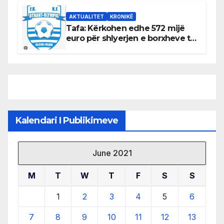
burimeve më të çmuara
AKTUALITET
KRONIKË
Tafa: Kërkohen edhe 572 mijë
euro për shlyerjen e borxheve të
KF Otrant – Salaj kërkoi sqarime
nga drejtuesit e klubit
Kalendari I Publikimeve
June 2021
M
T
W
T
F
S
S
1
2
3
4
5
6
7
8
9
10
11
12
13