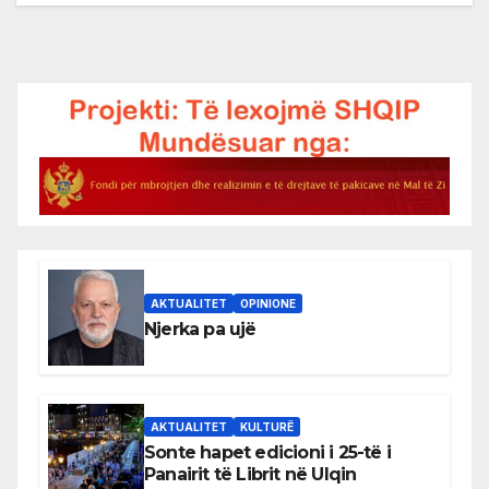
AKTUALITET
OPINIONE
Njerka pa ujë
AKTUALITET
KULTURË
Sonte hapet edicioni i 25-të i
Panairit të Librit në Ulqin