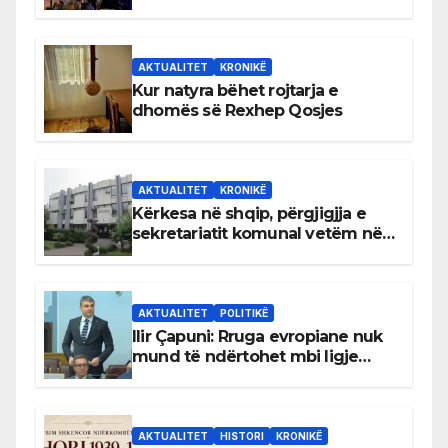
AKTUALITET
KRONIKË
Kur natyra bëhet rojtarja e
dhomës së Rexhep Qosjes
AKTUALITET
KRONIKË
Kërkesa në shqip, përgjigjja e
sekretariatit komunal vetëm në
gjuhën malazeze
AKTUALITET
POLITIKË
Ilir Çapuni: Rruga evropiane nuk
mund të ndërtohet mbi ligje
antikushtetuese
AKTUALITET
HISTORI
KRONIKË