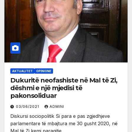
AKTUALITET
OPINIONE
Dukuritë neofashiste në Mal të Zi,
dëshmi e një mjedisi të
pakonsoliduar
03/06/2021
ADMINI
Diskursi sociopolitik Si para e pas zgjedhjeve
parlamentare të mbajtura me 30 gusht 2020, në
Mal të Zi kemi paraqitje…