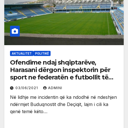
AKTUALITET
POLITIKË
Ofendime ndaj shqiptarëve,
Harasani dërgon inspektorin për
sport ne federatën e futbollit të
Malit të Zi
03/06/2021
ADMINI
Në lidhje me incidentin që ka ndodhë në ndeshjen
ndërmjet Buduqnostit dhe Deçiqit, lajm i cili ka
qenë temë këto…