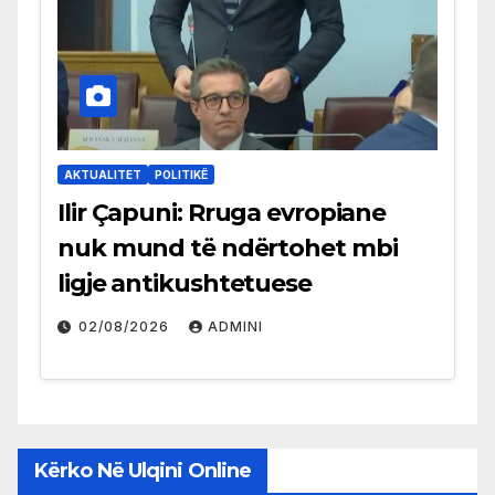
AKTUALITET
POLITIKË
Ilir Çapuni: Rruga evropiane
nuk mund të ndërtohet mbi
ligje antikushtetuese
02/08/2026
ADMINI
Kërko Në Ulqini Online