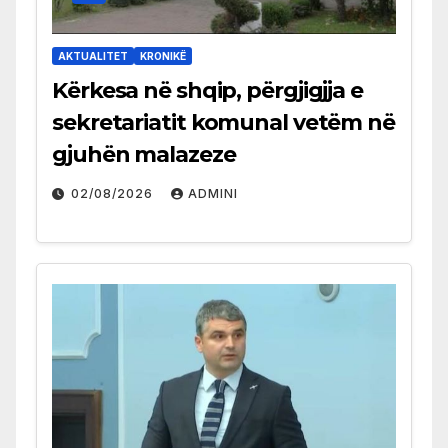
AKTUALITET
KRONIKË
Kërkesa në shqip, përgjigjja e
sekretariatit komunal vetëm në
gjuhën malazeze
02/08/2026
ADMINI