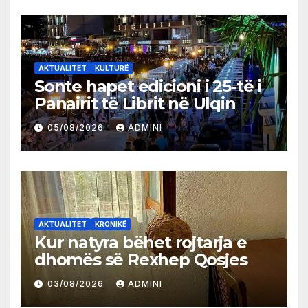
AKTUALITET
KULTURË
Sonte hapet edicioni i 25-të i
Panairit të Librit në Ulqin
05/08/2026
ADMINI
AKTUALITET
KRONIKË
Kur natyra bëhet rojtarja e
dhomës së Rexhep Qosjes
03/08/2026
ADMINI