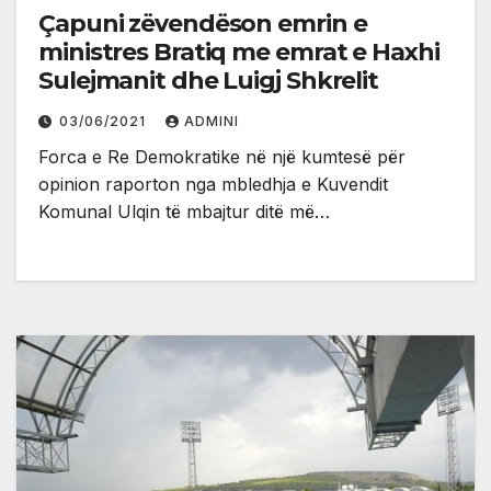
Çapuni zëvendëson emrin e
ministres Bratiq me emrat e Haxhi
Sulejmanit dhe Luigj Shkrelit
03/06/2021
ADMINI
Forca e Re Demokratike në një kumtesë për
opinion raporton nga mbledhja e Kuvendit
Komunal Ulqin të mbajtur ditë më…