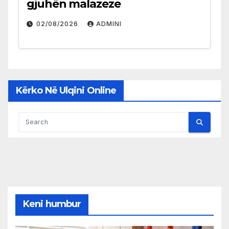
gjuhën malazeze
02/08/2026
ADMINI
Kërko Në Ulqini Online
Keni humbur