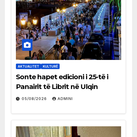
AKTUALITET
KULTURË
Sonte hapet edicioni i 25-të i
Panairit të Librit në Ulqin
05/08/2026
ADMINI