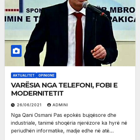
AKTUALITET
OPINIONE
VARËSIA NGA TELEFONI, FOBI E
MODERNITETIT
26/06/2021
ADMINI
Nga Qani Osmani Pas epokës bujqësore dhe
industriale, tanimë shoqëria njerëzore ka hyrë në
periudhën informatike, madje edhe në atë…