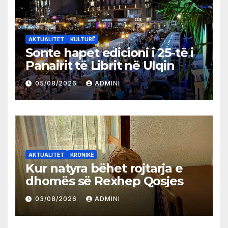
AKTUALITET
KULTURË
Sonte hapet edicioni i 25-të i
Panairit të Librit në Ulqin
05/08/2026
ADMINI
AKTUALITET
KRONIKË
Kur natyra bëhet rojtarja e
dhomës së Rexhep Qosjes
03/08/2026
ADMINI