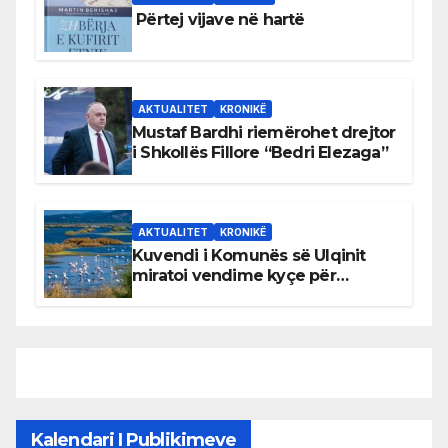
Përtej vijave në hartë
AKTUALITET
KRONIKË
Mustaf Bardhi riemërohet drejtor
i Shkollës Fillore “Bedri Elezaga”
AKTUALITET
KRONIKË
Kuvendi i Komunës së Ulqinit
miratoi vendime kyçe për
mbrojtjen e natyrës dhe
menaxhimin e qëndrueshëm të
burimeve më të çmuara
Kalendari I Publikimeve