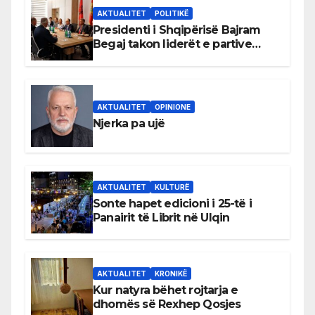
AKTUALITET
POLITIKË
Presidenti i Shqipërisë Bajram
Begaj takon liderët e partive
shqiptare në Ulqin
AKTUALITET
OPINIONE
Njerka pa ujë
AKTUALITET
KULTURË
Sonte hapet edicioni i 25-të i
Panairit të Librit në Ulqin
AKTUALITET
KRONIKË
Kur natyra bëhet rojtarja e
dhomës së Rexhep Qosjes