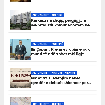
AKTUALITET
KRONIKË
Kërkesa në shqip, përgjigjja e
sekretariatit komunal vetëm në
gjuhën malazeze
AKTUALITET
POLITIKË
Ilir Çapuni: Rruga evropiane nuk
mund të ndërtohet mbi ligje
antikushtetuese
AKTUALITET
HISTORI
KRONIKË
Ismet Azizi: Petnjica bëhet
qendër e debatit shkencor për
Bihorin gjatë viteve 1939–1948
AKTUALITET
KULTURË