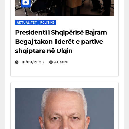
AKTUALITET
POLITIKË
Presidenti i Shqipërisë Bajram
Begaj takon liderët e partive
shqiptare në Ulqin
06/08/2026
ADMINI