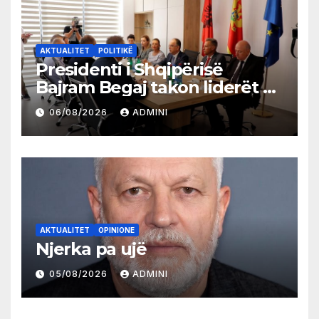
AKTUALITET
POLITIKË
Presidenti i Shqipërisë
Bajram Begaj takon liderët e
partive shqiptare në Ulqin
06/08/2026
ADMINI
AKTUALITET
OPINIONE
Njerka pa ujë
05/08/2026
ADMINI