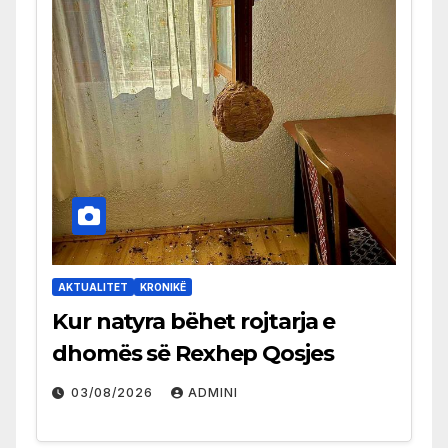
AKTUALITET
KRONIKË
Kur natyra bëhet rojtarja e
dhomës së Rexhep Qosjes
03/08/2026
ADMINI