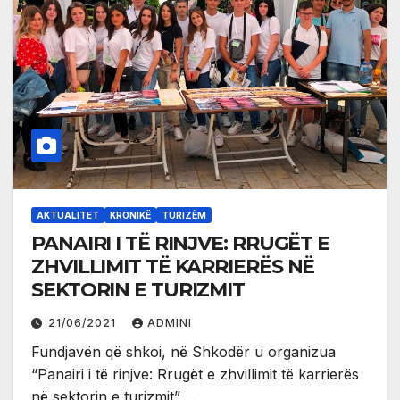
AKTUALITET
KRONIKË
TURIZËM
PANAIRI I TË RINJVE: RRUGËT E
ZHVILLIMIT TË KARRIERËS NË
SEKTORIN E TURIZMIT
21/06/2021
ADMINI
Fundjavën që shkoi, në Shkodër u organizua
“Panairi i të rinjve: Rrugët e zhvillimit të karrierës
në sektorin e turizmit”,…