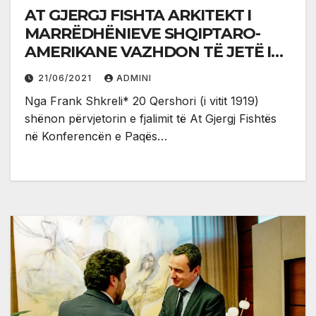
AT GJERGJ FISHTA ARKITEKT I
MARRËDHËNIEVE SHQIPTARO-
AMERIKANE VAZHDON TË JETË I
PA DËSHIRUAR NË VENDIN E VET
21/06/2021
ADMINI
Nga Frank Shkreli* 20 Qershori (i vitit 1919)
shënon përvjetorin e fjalimit të At Gjergj Fishtës
në Konferencën e Paqës…