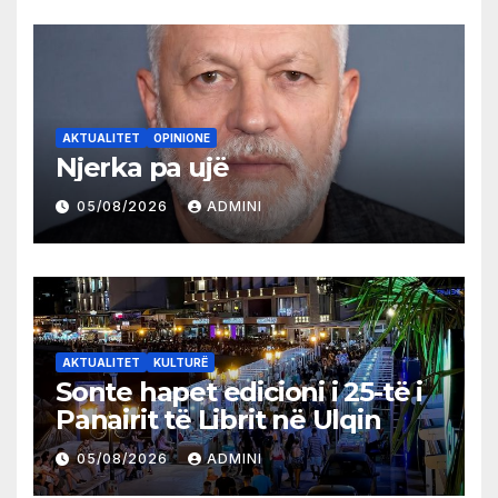
AKTUALITET
OPINIONE
Njerka pa ujë
05/08/2026
ADMINI
AKTUALITET
KULTURË
Sonte hapet edicioni i 25-të i
Panairit të Librit në Ulqin
05/08/2026
ADMINI