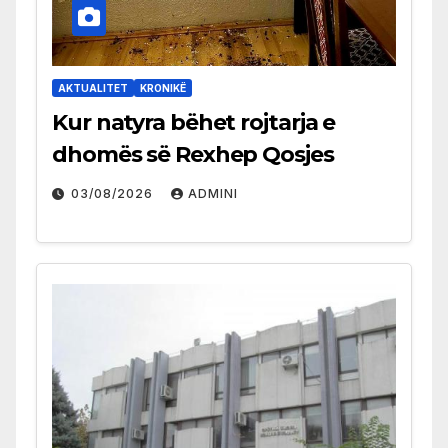
AKTUALITET
KRONIKË
Kur natyra bëhet rojtarja e
dhomës së Rexhep Qosjes
03/08/2026
ADMINI