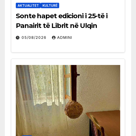
AKTUALITET
KULTURË
Sonte hapet edicioni i 25-të i
Panairit të Librit në Ulqin
05/08/2026
ADMINI