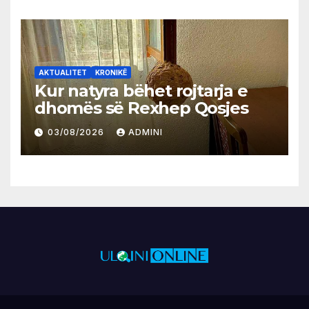
AKTUALITET
KRONIKË
Kur natyra bëhet rojtarja e
dhomës së Rexhep Qosjes
03/08/2026
ADMINI