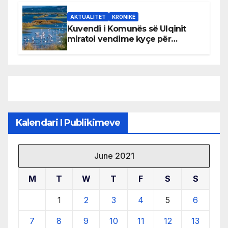
AKTUALITET
KRONIKË
Kuvendi i Komunës së Ulqinit
miratoi vendime kyçe për
mbrojtjen e natyrës dhe
menaxhimin e qëndrueshëm të
burimeve më të çmuara
Kalendari I Publikimeve
June 2021
M
T
W
T
F
S
S
1
2
3
4
5
6
7
8
9
10
11
12
13