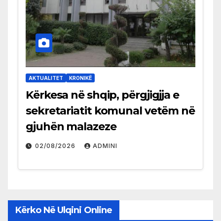
AKTUALITET
KRONIKË
Kërkesa në shqip, përgjigjja e
sekretariatit komunal vetëm në
gjuhën malazeze
02/08/2026
ADMINI
Kërko Në Ulqini Online