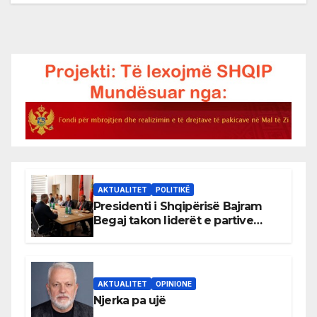
AKTUALITET
POLITIKË
Presidenti i Shqipërisë Bajram
Begaj takon liderët e partive
shqiptare në Ulqin
AKTUALITET
OPINIONE
Njerka pa ujë