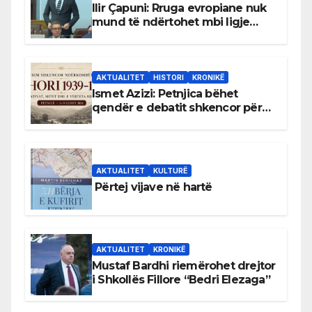
Ilir Çapuni: Rruga evropiane nuk
mund të ndërtohet mbi ligje
antikushtetuese
AKTUALITET
HISTORI
KRONIKË
Ismet Azizi: Petnjica bëhet
qendër e debatit shkencor për
Bihorin gjatë viteve 1939–1948
AKTUALITET
KULTURË
Përtej vijave në hartë
AKTUALITET
KRONIKË
Mustaf Bardhi riemërohet drejtor
i Shkollës Fillore “Bedri Elezaga”