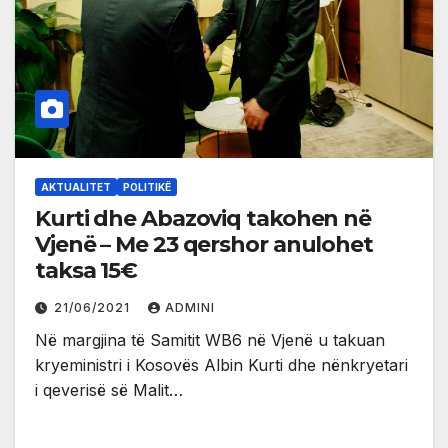
AKTUALITET
POLITIKË
Kurti dhe Abazoviq takohen në
Vjenë – Me 23 qershor anulohet
taksa 15€
21/06/2021
ADMINI
Në margjina të Samitit WB6 në Vjenë u takuan
kryeministri i Kosovës Albin Kurti dhe nënkryetari
i qeverisë së Malit…