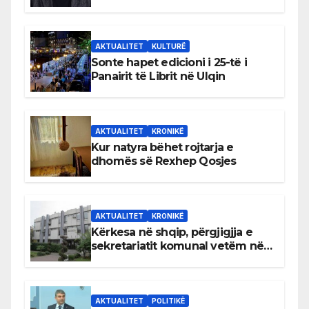
AKTUALITET
KULTURË
Sonte hapet edicioni i 25-të i
Panairit të Librit në Ulqin
AKTUALITET
KRONIKË
Kur natyra bëhet rojtarja e
dhomës së Rexhep Qosjes
AKTUALITET
KRONIKË
Kërkesa në shqip, përgjigjja e
sekretariatit komunal vetëm në
gjuhën malazeze
AKTUALITET
POLITIKË