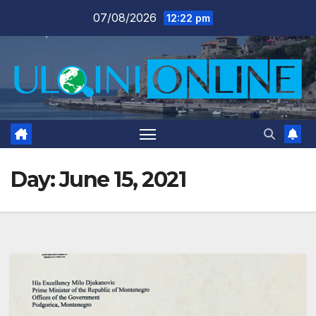
Skip
07/08/2026
12:22 pm
to
content
Day:
June 15, 2021