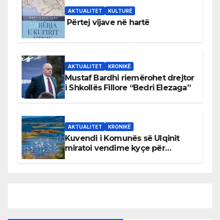
AKTUALITET
KULTURË
Përtej vijave në hartë
AKTUALITET
KRONIKË
Mustaf Bardhi riemërohet drejtor
i Shkollës Fillore “Bedri Elezaga”
AKTUALITET
KRONIKË
Kuvendi i Komunës së Ulqinit
miratoi vendime kyçe për
mbrojtjen e natyrës dhe
menaxhimin e qëndrueshëm të
burimeve më të çmuara