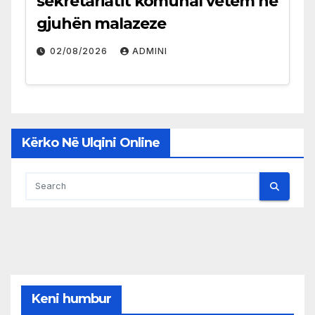
sekretariatit komunal vetëm në
gjuhën malazeze
02/08/2026
ADMINI
Kërko Në Ulqini Online
Keni humbur