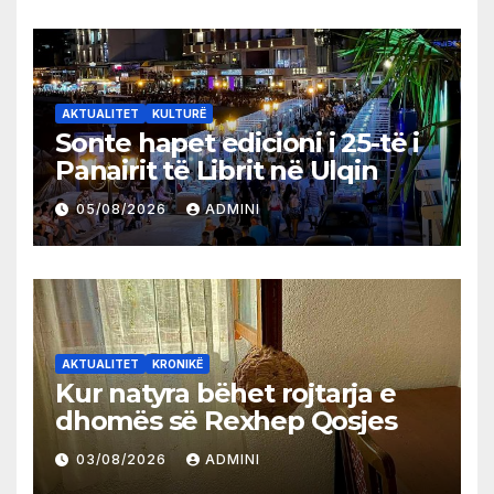
AKTUALITET
KULTURË
Sonte hapet edicioni i 25-të i
Panairit të Librit në Ulqin
05/08/2026
ADMINI
AKTUALITET
KRONIKË
Kur natyra bëhet rojtarja e
dhomës së Rexhep Qosjes
03/08/2026
ADMINI