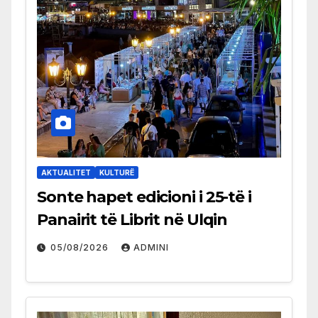
AKTUALITET
KULTURË
Sonte hapet edicioni i 25-të i
Panairit të Librit në Ulqin
05/08/2026
ADMINI