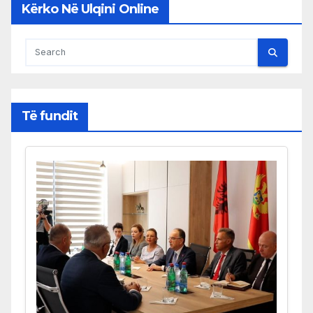
Kërko Në Ulqini Online
Të fundit