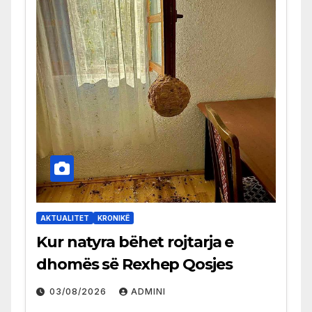
AKTUALITET
KRONIKË
Kur natyra bëhet rojtarja e
dhomës së Rexhep Qosjes
03/08/2026
ADMINI