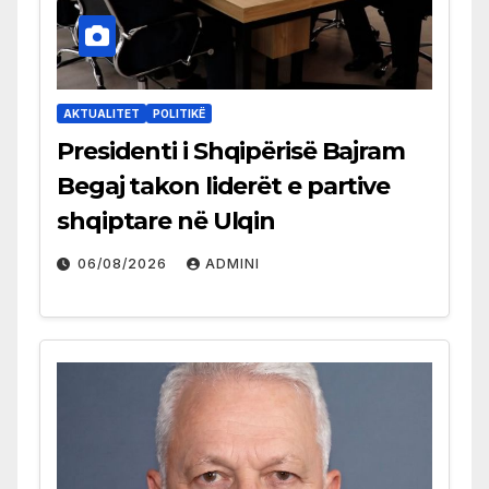
AKTUALITET
POLITIKË
Presidenti i Shqipërisë Bajram
Begaj takon liderët e partive
shqiptare në Ulqin
06/08/2026
ADMINI