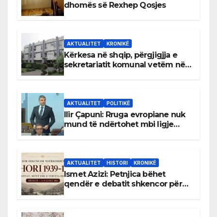
dhomës së Rexhep Qosjes
AKTUALITET
KRONIKË
Kërkesa në shqip, përgjigjja e
sekretariatit komunal vetëm në
gjuhën malazeze
AKTUALITET
POLITIKË
Ilir Çapuni: Rruga evropiane nuk
mund të ndërtohet mbi ligje
antikushtetuese
AKTUALITET
HISTORI
KRONIKË
Ismet Azizi: Petnjica bëhet
qendër e debatit shkencor për
Bihorin gjatë viteve 1939–1948