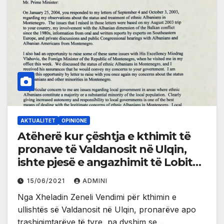
AKTUALITET
OPINIONE
Atëherë kur çështja e kthimit të
pronave të Valdanosit në Ulqin,
ishte pjesë e angazhimit të Lobit
shqiptaro-amerikan
15/06/2021
ADMINI
Nga Xheladin Zeneli Vendimi për kthimin e
ullishtës së Valdanosit në Ulqin, pronarëve apo
trashigimtarëve të tyre, pa dyshim se…