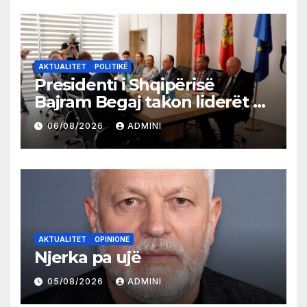
AKTUALITET
POLITIKË
Presidenti i Shqipërisë
Bajram Begaj takon liderët e
partive shqiptare në Ulqin
06/08/2026
ADMINI
AKTUALITET
OPINIONE
Njerka pa ujë
05/08/2026
ADMINI