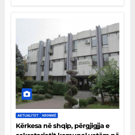
AKTUALITET
KRONIKË
Kërkesa në shqip, përgjigjja e