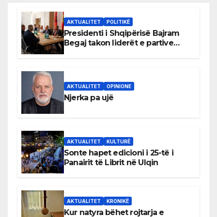
AKTUALITET
POLITIKË
Presidenti i Shqipërisë Bajram
Begaj takon liderët e partive
shqiptare në Ulqin
AKTUALITET
OPINIONE
Njerka pa ujë
AKTUALITET
KULTURË
Sonte hapet edicioni i 25-të i
Panairit të Librit në Ulqin
AKTUALITET
KRONIKË
Kur natyra bëhet rojtarja e