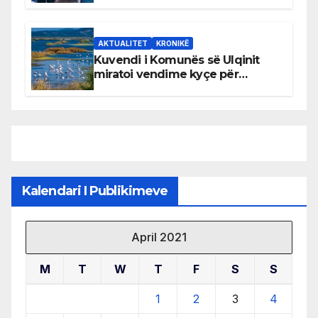
AKTUALITET
KRONIKË
Kuvendi i Komunës së Ulqinit
miratoi vendime kyçe për
mbrojtjen e natyrës dhe
menaxhimin e qëndrueshëm të
burimeve më të çmuara
Kalendari I Publikimeve
April 2021
M
T
W
T
F
S
S
1
2
3
4