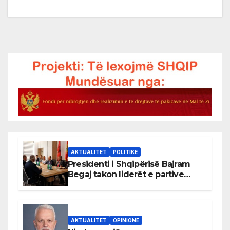
AKTUALITET
POLITIKË
Presidenti i Shqipërisë Bajram
Begaj takon liderët e partive
shqiptare në Ulqin
AKTUALITET
OPINIONE