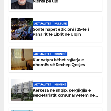
Njerka pa ujë
AKTUALITET
KULTURË
Sonte hapet edicioni i 25-të i
Panairit të Librit në Ulqin
AKTUALITET
KRONIKË
Kur natyra bëhet rojtarja e
dhomës së Rexhep Qosjes
AKTUALITET
KRONIKË
Kërkesa në shqip, përgjigjja e
sekretariatit komunal vetëm në
gjuhën malazeze