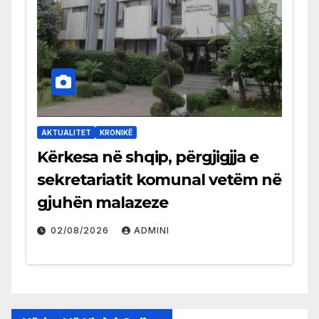
AKTUALITET
KRONIKË
Kërkesa në shqip, përgjigjja e
sekretariatit komunal vetëm në
gjuhën malazeze
02/08/2026
ADMINI