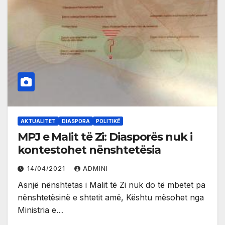
AKTUALITET
DIASPORA
POLITIKË
MPJ e Malit të Zi: Diasporës nuk i
kontestohet nënshtetësia
14/04/2021
ADMINI
Asnjë nënshtetas i Malit të Zi nuk do të mbetet pa
nënshtetësinë e shtetit amë, Kështu mësohet nga
Ministria e…