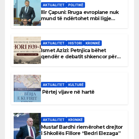
AKTUALITET
POLITIKË
Ilir Çapuni: Rruga evropiane nuk
mund të ndërtohet mbi ligje
antikushtetuese
AKTUALITET
HISTORI
KRONIKË
Ismet Azizi: Petnjica bëhet
qendër e debatit shkencor për
Bihorin gjatë viteve 1939–1948
AKTUALITET
KULTURË
Përtej vijave në hartë
AKTUALITET
KRONIKË
Mustaf Bardhi riemërohet drejtor
i Shkollës Fillore “Bedri Elezaga”