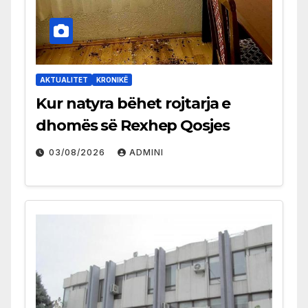
AKTUALITET
KRONIKË
Kur natyra bëhet rojtarja e
dhomës së Rexhep Qosjes
03/08/2026
ADMINI