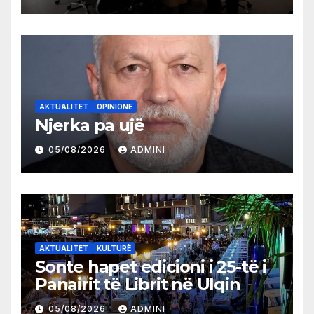
AKTUALITET
OPINIONE
Njerka pa ujë
05/08/2026
ADMINI
AKTUALITET
KULTURË
Sonte hapet edicioni i 25-të i
Panairit të Librit në Ulqin
05/08/2026
ADMINI