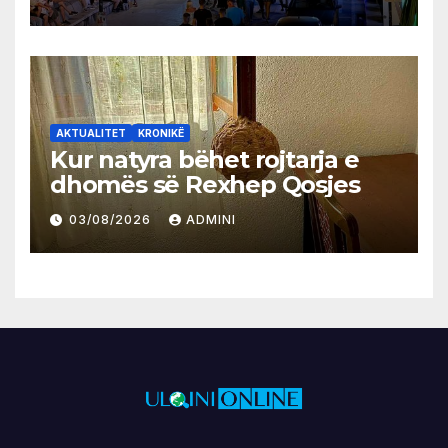
AKTUALITET
KRONIKË
Kur natyra bëhet rojtarja e
dhomës së Rexhep Qosjes
03/08/2026
ADMINI