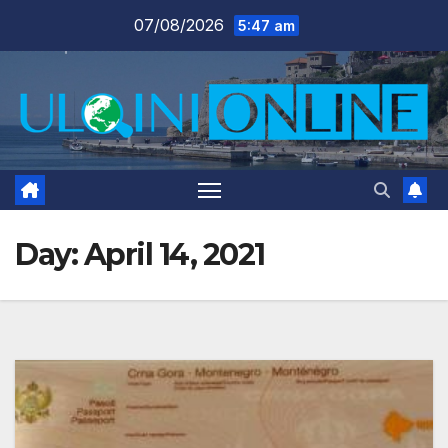
Skip
07/08/2026
5:47 am
to
content
Day:
April 14, 2021