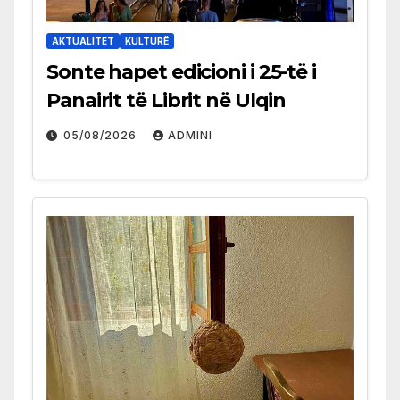
AKTUALITET
KULTURË
Sonte hapet edicioni i 25-të i
Panairit të Librit në Ulqin
05/08/2026
ADMINI