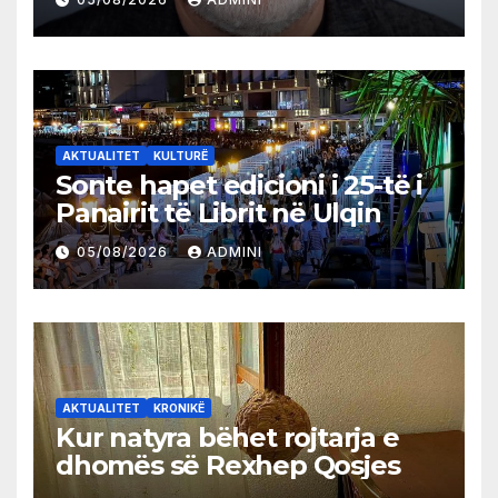
AKTUALITET
KULTURË
Sonte hapet edicioni i 25-të i
Panairit të Librit në Ulqin
05/08/2026
ADMINI
AKTUALITET
KRONIKË
Kur natyra bëhet rojtarja e
dhomës së Rexhep Qosjes