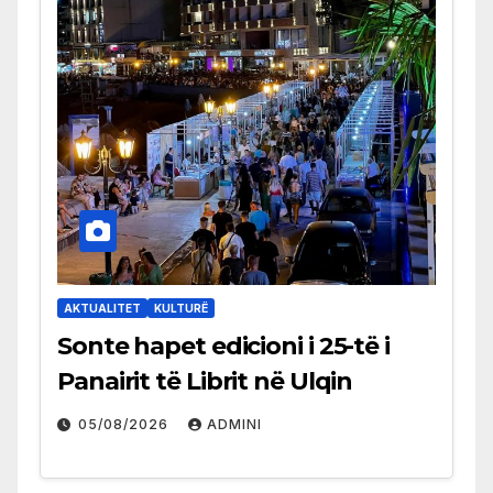
AKTUALITET
KULTURË
Sonte hapet edicioni i 25-të i
Panairit të Librit në Ulqin
05/08/2026
ADMINI