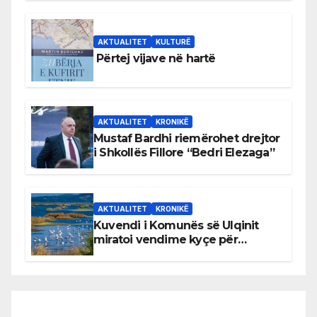
AKTUALITET
KULTURË
Përtej vijave në hartë
AKTUALITET
KRONIKË
Mustaf Bardhi riemërohet drejtor
i Shkollës Fillore “Bedri Elezaga”
AKTUALITET
KRONIKË
Kuvendi i Komunës së Ulqinit
miratoi vendime kyçe për
mbrojtjen e natyrës dhe
menaxhimin e qëndrueshëm të
burimeve më të çmuara