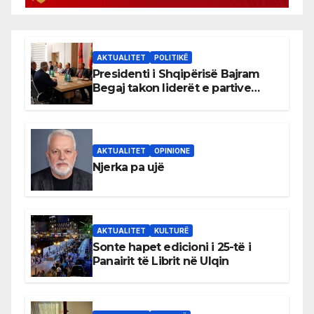
AKTUALITET
POLITIKË
Presidenti i Shqipërisë Bajram
Begaj takon liderët e partive
shqiptare në Ulqin
AKTUALITET
OPINIONE
Njerka pa ujë
AKTUALITET
KULTURË
Sonte hapet edicioni i 25-të i
Panairit të Librit në Ulqin