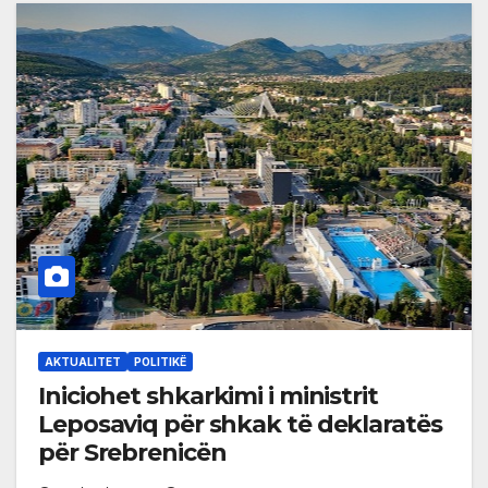
AKTUALITET
POLITIKË
Iniciohet shkarkimi i ministrit
Leposaviq për shkak të deklaratës
për Srebrenicën