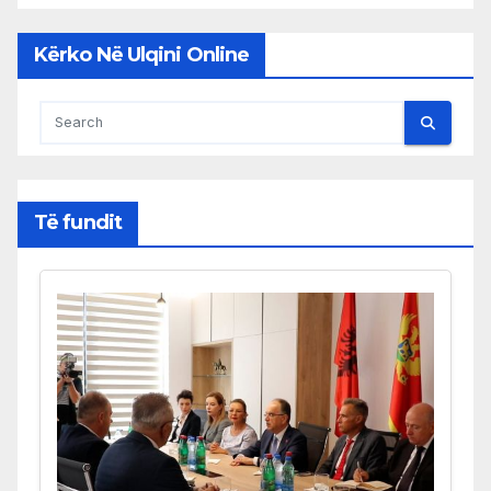
Kërko Në Ulqini Online
Të fundit