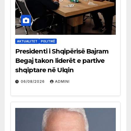
AKTUALITET
POLITIKË
Presidenti i Shqipërisë Bajram
Begaj takon liderët e partive
shqiptare në Ulqin
06/08/2026
ADMINI