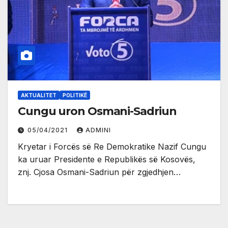
AKTUALITET
POLITIKË
Cungu uron Osmani-Sadriun
05/04/2021
ADMINI
Kryetar i Forcës së Re Demokratike Nazif Cungu
ka uruar Presidente e Republikës së Kosovës,
znj. Cjosa Osmani-Sadriun për zgjedhjen…