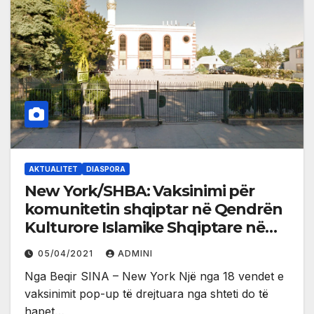
AKTUALITET
DIASPORA
New York/SHBA: Vaksinimi për
komunitetin shqiptar në Qendrën
Kulturore Islamike Shqiptare në
Staten Island
05/04/2021
ADMINI
Nga Beqir SINA – New York Një nga 18 vendet e
vaksinimit pop-up të drejtuara nga shteti do të
hapet…