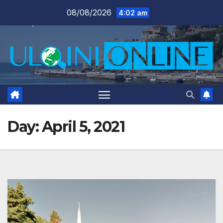
Skip
08/08/2026
4:02 am
to
content
Day:
April 5, 2021