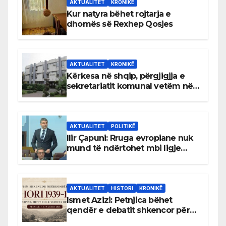
AKTUALITET
KRONIKË
Kur natyra bëhet rojtarja e
dhomës së Rexhep Qosjes
AKTUALITET
KRONIKË
Kërkesa në shqip, përgjigjja e
sekretariatit komunal vetëm në
gjuhën malazeze
AKTUALITET
POLITIKË
Ilir Çapuni: Rruga evropiane nuk
mund të ndërtohet mbi ligje
antikushtetuese
AKTUALITET
HISTORI
KRONIKË
Ismet Azizi: Petnjica bëhet
qendër e debatit shkencor për
Bihorin gjatë viteve 1939–1948