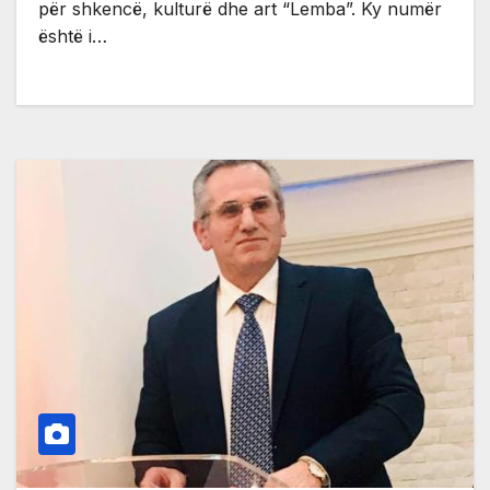
për shkencë, kulturë dhe art “Lemba”. Ky numër
është i…