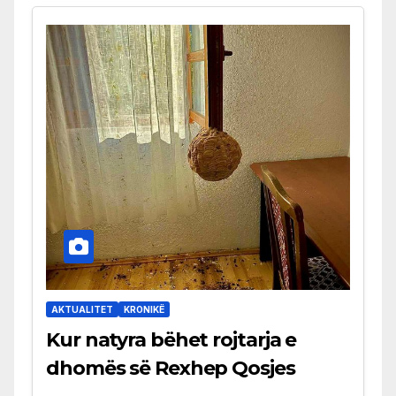
AKTUALITET
KRONIKË
Kur natyra bëhet rojtarja e
dhomës së Rexhep Qosjes