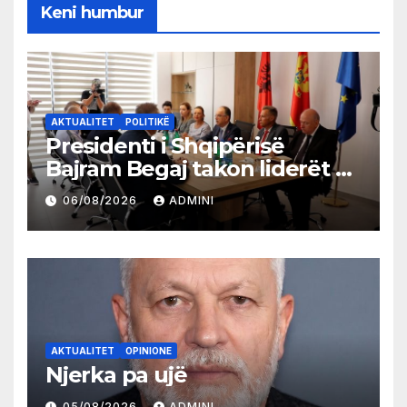
Keni humbur
AKTUALITET
POLITIKË
Presidenti i Shqipërisë
Bajram Begaj takon liderët e
partive shqiptare në Ulqin
06/08/2026
ADMINI
AKTUALITET
OPINIONE
Njerka pa ujë
05/08/2026
ADMINI