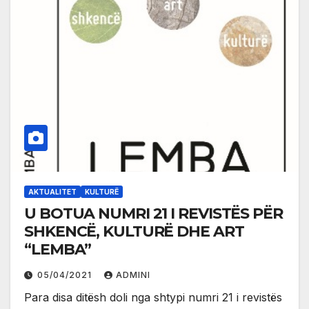
AKTUALITET
KULTURË
U BOTUA NUMRI 21 I REVISTËS PËR
SHKENCË, KULTURË DHE ART
“LEMBA”
05/04/2021
ADMINI
Para disa ditësh doli nga shtypi numri 21 i revistës