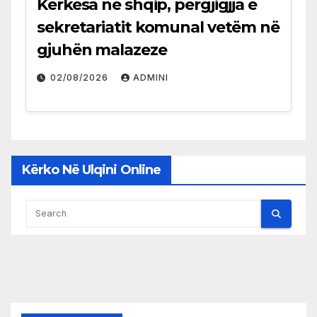
Kërkesa në shqip, përgjigjja e
sekretariatit komunal vetëm në
gjuhën malazeze
02/08/2026
ADMINI
Kërko Në Ulqini Online