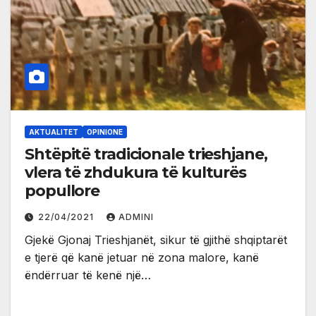
AKTUALITET
OPINIONE
Shtëpitë tradicionale trieshjane,
vlera të zhdukura të kulturës
popullore
22/04/2021
ADMINI
Gjekë Gjonaj Trieshjanët, sikur të gjithë shqiptarët
e tjerë që kanë jetuar në zona malore, kanë
ëndërruar të kenë një…