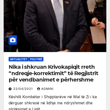
AKTUALITET
POLITIKË
Nika i shkruan Krivokapiqit rreth
“ndreqje-korrektimit” të Regjistrit
për vendbanimet e përhershme
22/04/2021
ADMINI
Këshilli Kombëtar i Shqiptarëve në Mal të Zi i ka
dërguar shkresë në lidhje me ndryshimet dhe
plotësimet e Ligjit…