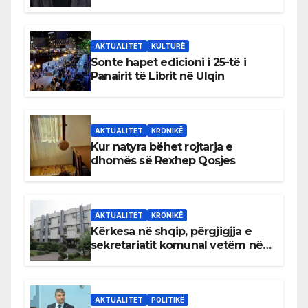
AKTUALITET
KULTURË
Sonte hapet edicioni i 25-të i
Panairit të Librit në Ulqin
AKTUALITET
KRONIKË
Kur natyra bëhet rojtarja e
dhomës së Rexhep Qosjes
AKTUALITET
KRONIKË
Kërkesa në shqip, përgjigjja e
sekretariatit komunal vetëm në
gjuhën malazeze
AKTUALITET
POLITIKË