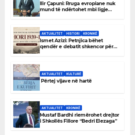
Ilir Çapuni: Rruga evropiane nuk
mund të ndërtohet mbi ligje
antikushtetuese
AKTUALITET
HISTORI
KRONIKË
Ismet Azizi: Petnjica bëhet
qendër e debatit shkencor për
Bihorin gjatë viteve 1939–1948
AKTUALITET
KULTURË
Përtej vijave në hartë
AKTUALITET
KRONIKË
Mustaf Bardhi riemërohet drejtor
i Shkollës Fillore “Bedri Elezaga”