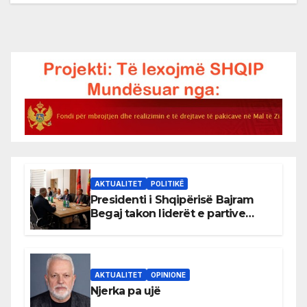
AKTUALITET
POLITIKË
Presidenti i Shqipërisë Bajram
Begaj takon liderët e partive
shqiptare në Ulqin
AKTUALITET
OPINIONE
Njerka pa ujë