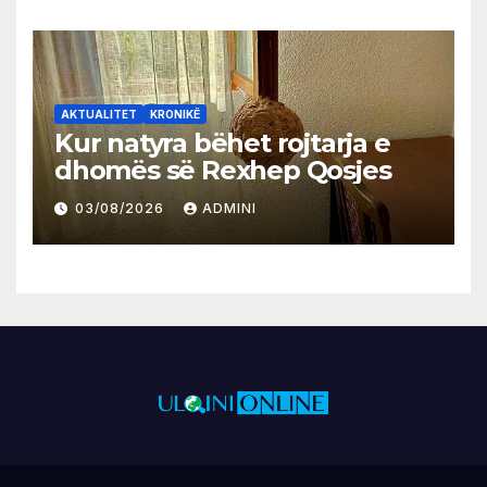
AKTUALITET
KRONIKË
Kur natyra bëhet rojtarja e
dhomës së Rexhep Qosjes
03/08/2026
ADMINI