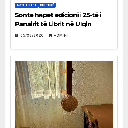
AKTUALITET
KULTURË
Sonte hapet edicioni i 25-të i
Panairit të Librit në Ulqin
05/08/2026
ADMINI