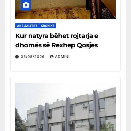
AKTUALITET
KRONIKË
Kur natyra bëhet rojtarja e
dhomës së Rexhep Qosjes
03/08/2026
ADMINI