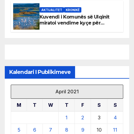
AKTUALITET
KRONIKË
Kuvendi i Komunës së Ulqinit
miratoi vendime kyçe për
mbrojtjen e natyrës dhe
menaxhimin e qëndrueshëm të
burimeve më të çmuara
Kalendari I Publikimeve
April 2021
M
T
W
T
F
S
S
1
2
3
4
5
6
7
8
9
10
11