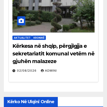
AKTUALITET
KRONIKË
Kërkesa në shqip, përgjigjja e
sekretariatit komunal vetëm në
gjuhën malazeze
02/08/2026
ADMINI
Kërko Në Ulqini Online