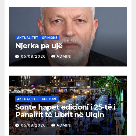
AKTUALITET
OPINIONE
Njerka pa ujë
05/08/2026
ADMINI
AKTUALITET
KULTURË
Sonte hapet edicioni i 25-të i
Panairit të Librit në Ulqin
05/08/2026
ADMINI