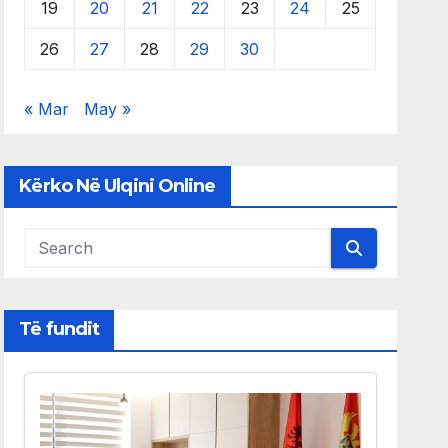
19
20
21
22
23
24
25
26
27
28
29
30
« Mar
May »
Kërko Në Ulqini Online
Të fundit