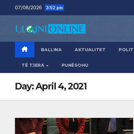
Skip
07/08/2026
3:52 pm
to
content
BALLINA
AKTUALITET
POLIT
TË TJERA
PUNËSOHU
Day:
April 4, 2021