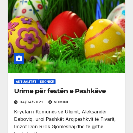
AKTUALITET
KRONIKË
Urime për festën e Pashkëve
04/04/2021
ADMINI
Kryetari i Komunës së Ulqinit, Aleksandër
Daboviq, uroi Pashkët Arqipeshkvit të Tivarit,
Imzot Don Rrok Gjonleshaj dhe të gjithë