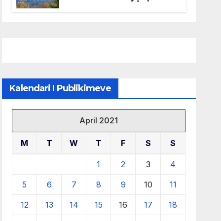
mbrojtjen e natyrës dhe
menaxhimin e qëndrueshëm
të burimeve më të çmuara
Kalendari I Publikimeve
April 2021
M
T
W
T
F
S
S
1
2
3
4
5
6
7
8
9
10
11
12
13
14
15
16
17
18