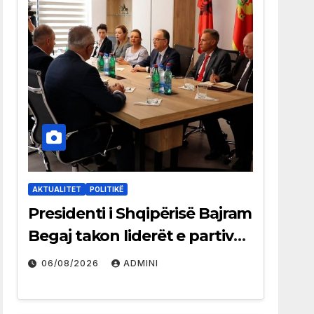
AKTUALITET
POLITIKË
Presidenti i Shqipërisë Bajram
Begaj takon liderët e partive
shqiptare në Ulqin
06/08/2026
ADMINI