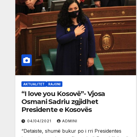
AKTUALITET
RAJONI
“I love you Kosovë”- Vjosa
Osmani Sadriu zgjidhet
Presidente e Kosovës
04/04/2021
ADMINI
“Detaiste, shumë bukur po i rri Presidentes