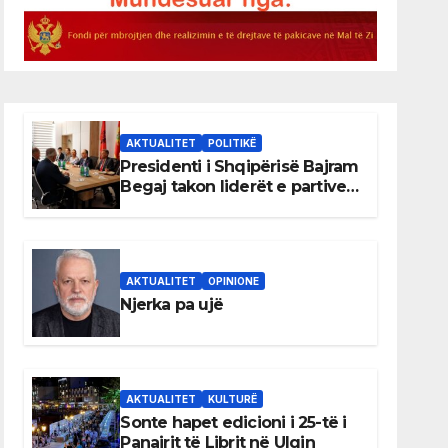
AKTUALITET
POLITIKË
Presidenti i Shqipërisë Bajram
Begaj takon liderët e partive
shqiptare në Ulqin
AKTUALITET
OPINIONE
Njerka pa ujë
AKTUALITET
KULTURË
Sonte hapet edicioni i 25-të i
Panairit të Librit në Ulqin