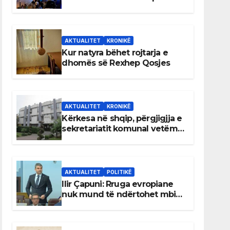
AKTUALITET
KRONIKË
Kur natyra bëhet rojtarja e
dhomës së Rexhep Qosjes
AKTUALITET
KRONIKË
Kërkesa në shqip, përgjigjja e
sekretariatit komunal vetëm
në gjuhën malazeze
AKTUALITET
POLITIKË
Ilir Çapuni: Rruga evropiane
nuk mund të ndërtohet mbi
ligje antikushtetuese