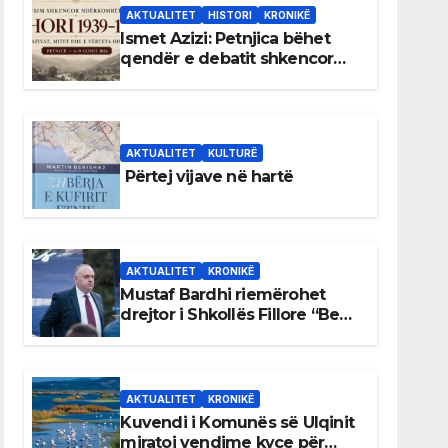
AKTUALITET
HISTORI
KRONIKË
Ismet Azizi: Petnjica bëhet
qendër e debatit shkencor
për Bihorin gjatë viteve 1939–
1948
AKTUALITET
KULTURË
Përtej vijave në hartë
AKTUALITET
KRONIKË
Mustaf Bardhi riemërohet
drejtor i Shkollës Fillore “Bedri
Elezaga”
AKTUALITET
KRONIKË
Kuvendi i Komunës së Ulqinit
miratoi vendime kyçe për