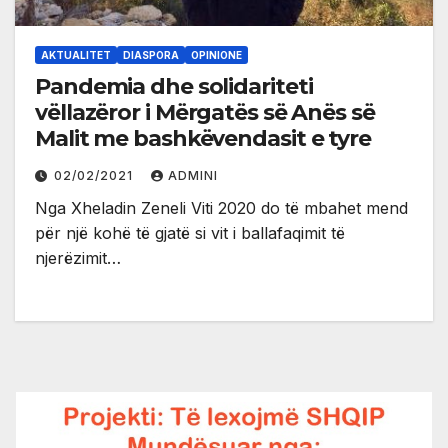
AKTUALITET
DIASPORA
OPINIONE
Pandemia dhe solidariteti
vëllazëror i Mërgatës së Anës së
Malit me bashkëvendasit e tyre
02/02/2021
ADMINI
Nga Xheladin Zeneli Viti 2020 do të mbahet mend
për një kohë të gjatë si vit i ballafaqimit të
njerëzimit…