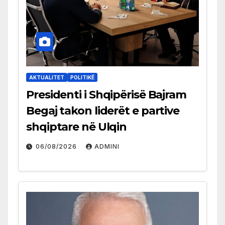
AKTUALITET
POLITIKË
Presidenti i Shqipërisë Bajram
Begaj takon liderët e partive
shqiptare në Ulqin
06/08/2026
ADMINI