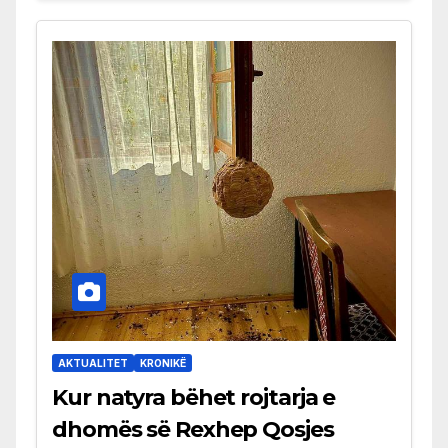
AKTUALITET
KRONIKË
Kur natyra bëhet rojtarja e
dhomës së Rexhep Qosjes