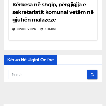
Kërkesa në shqip, përgjigjja e
sekretariatit komunal vetëm në
gjuhën malazeze
02/08/2026
ADMINI
Kërko Në Ulqini Online