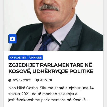
AKTUALITET
OPINIONE
ZGJEDHJET PARLAMENTARE NË
KOSOVË, UDHËKRYQJE POLITIKE
02/02/2021
ADMINI
Nga Nikë Gashaj Sikurse është e njohur, më 14
shkurt 2021, do të mbahen zgjedhjet e
jashtëzakonshme parlamentare në Kosovë.…