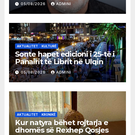
05/08/2026
ADMINI
AKTUALITET
KULTURË
Sonte hapet edicioni i 25-të i
Panairit të Librit në Ulqin
05/08/2026
ADMINI
AKTUALITET
KRONIKË
Kur natyra bëhet rojtarja e
dhomës së Rexhep Qosjes