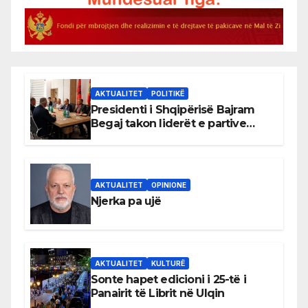
AKTUALITET
POLITIKË
Presidenti i Shqipërisë Bajram
Begaj takon liderët e partive
shqiptare në Ulqin
AKTUALITET
OPINIONE
Njerka pa ujë
AKTUALITET
KULTURË
Sonte hapet edicioni i 25-të i
Panairit të Librit në Ulqin