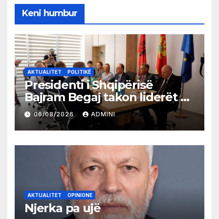
Keni humbur
AKTUALITET
POLITIKË
Presidenti i Shqipërisë
Bajram Begaj takon liderët e
partive shqiptare në Ulqin
06/08/2026
ADMINI
AKTUALITET
OPINIONE
Njerka pa ujë