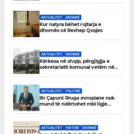
AKTUALITET
KRONIKË
Kur natyra bëhet rojtarja e
dhomës së Rexhep Qosjes
AKTUALITET
KRONIKË
Kërkesa në shqip, përgjigjja e
sekretariatit komunal vetëm në
gjuhën malazeze
AKTUALITET
POLITIKË
Ilir Çapuni: Rruga evropiane nuk
mund të ndërtohet mbi ligje
antikushtetuese
AKTUALITET
HISTORI
KRONIKË