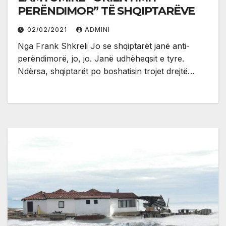
PERËNDIMOR” TË SHQIPTARËVE
02/02/2021
ADMINI
Nga Frank Shkreli Jo se shqiptarët janë anti-
perëndimorë, jo, jo. Janë udhëheqsit e tyre.
Ndërsa, shqiptarët po boshatisin trojet drejtë…