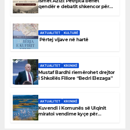
Ismet Azizi: Petnjica bëhet
qendër e debatit shkencor për
Bihorin gjatë viteve 1939–1948
AKTUALITET
KULTURË
Përtej vijave në hartë
AKTUALITET
KRONIKË
Mustaf Bardhi riemërohet drejtor
i Shkollës Fillore “Bedri Elezaga”
AKTUALITET
KRONIKË
Kuvendi i Komunës së Ulqinit
miratoi vendime kyçe për
mbrojtjen e natyrës dhe
menaxhimin e qëndrueshëm të