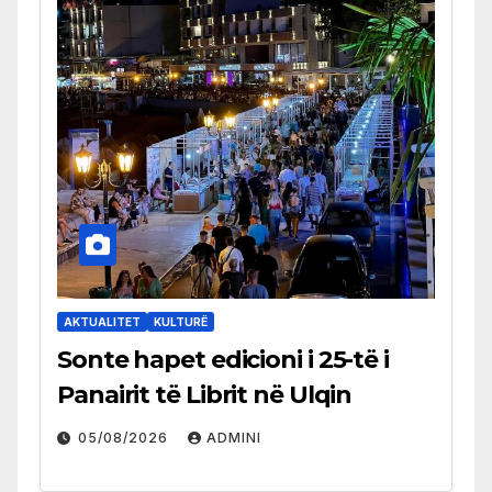
AKTUALITET
KULTURË
Sonte hapet edicioni i 25-të i
Panairit të Librit në Ulqin
05/08/2026
ADMINI