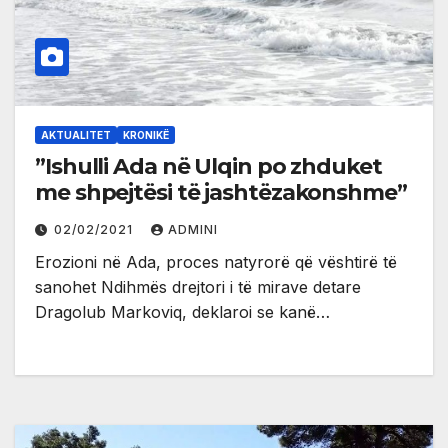
AKTUALITET
KRONIKË
”Ishulli Ada në Ulqin po zhduket
me shpejtësi të jashtëzakonshme”
02/02/2021
ADMINI
Erozioni në Ada, proces natyrorë që vështirë të
sanohet Ndihmës drejtori i të mirave detare
Dragolub Markoviq, deklaroi se kanë…