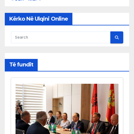
Kërko Në Ulqini Online
Të fundit