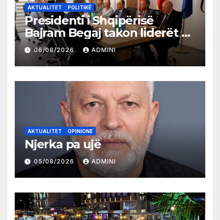
AKTUALITET
POLITIKË
Presidenti i Shqipërisë
Bajram Begaj takon liderët e
partive shqiptare në Ulqin
06/08/2026
ADMINI
AKTUALITET
OPINIONE
Njerka pa ujë
05/08/2026
ADMINI