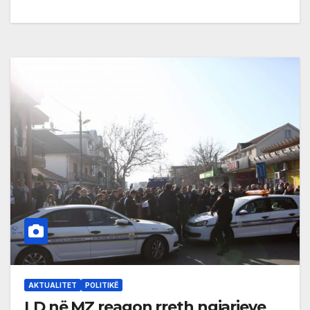
AKTUALITET
POLITIKË
LD në MZ reagon rreth ngjarjeve