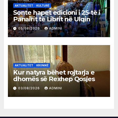
AKTUALITET
KULTURË
Sonte hapet edicioni i 25-të i
Panairit të Librit në Ulqin
05/08/2026
ADMINI
AKTUALITET
KRONIKË
Kur natyra bëhet rojtarja e
dhomës së Rexhep Qosjes
03/08/2026
ADMINI