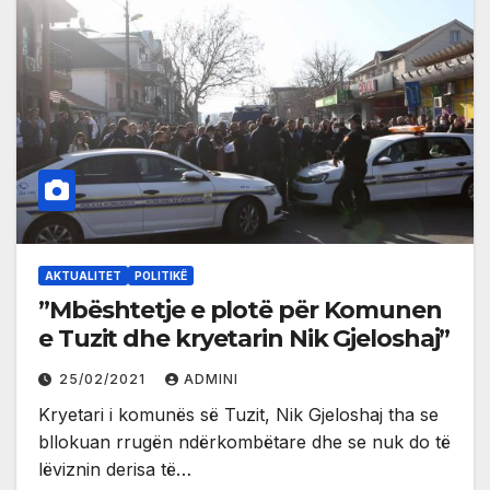
AKTUALITET
POLITIKË
”Mbështetje e plotë për Komunen
e Tuzit dhe kryetarin Nik Gjeloshaj”
25/02/2021
ADMINI
Kryetari i komunës së Tuzit, Nik Gjeloshaj tha se
bllokuan rrugën ndërkombëtare dhe se nuk do të
lëviznin derisa të…