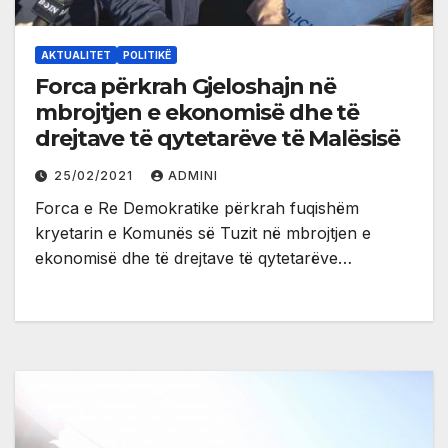
AKTUALITET
POLITIKË
Forca përkrah Gjeloshajn në
mbrojtjen e ekonomisë dhe të
drejtave të qytetarëve të Malësisë
25/02/2021
ADMINI
Forca e Re Demokratike përkrah fuqishëm
kryetarin e Komunës së Tuzit në mbrojtjen e
ekonomisë dhe të drejtave të qytetarëve…