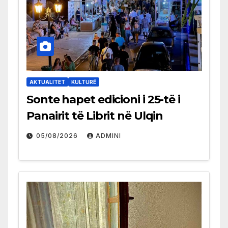
AKTUALITET
KULTURË
Sonte hapet edicioni i 25-të i
Panairit të Librit në Ulqin
05/08/2026
ADMINI