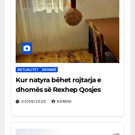
AKTUALITET
KRONIKË
Kur natyra bëhet rojtarja e
dhomës së Rexhep Qosjes
03/08/2026
ADMINI