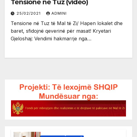
Tensione në Tuz (video)
25/02/2021
ADMINI
Tensione në Tuz të Mal të Zi/ Hapen lokalet dhe
baret, sfidojnë qeverinë për masat! Kryetari
Gjeloshaj: Vendimi hakmarrje nga…