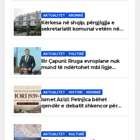
AKTUALITET
KRONIKË
Kërkesa në shqip, përgjigjja e
sekretariatit komunal vetëm në
gjuhën malazeze
AKTUALITET
POLITIKË
Ilir Çapuni: Rruga evropiane nuk
mund të ndërtohet mbi ligje
antikushtetuese
AKTUALITET
HISTORI
KRONIKË
Ismet Azizi: Petnjica bëhet
qendër e debatit shkencor për
Bihorin gjatë viteve 1939–1948
AKTUALITET
KULTURË