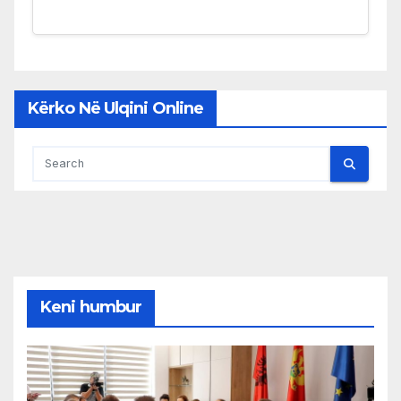
Kërko Në Ulqini Online
Keni humbur