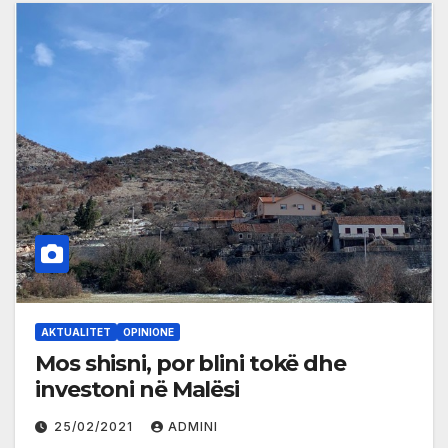
AKTUALITET
OPINIONE
Mos shisni, por blini tokë dhe
investoni në Malësi
25/02/2021
ADMINI