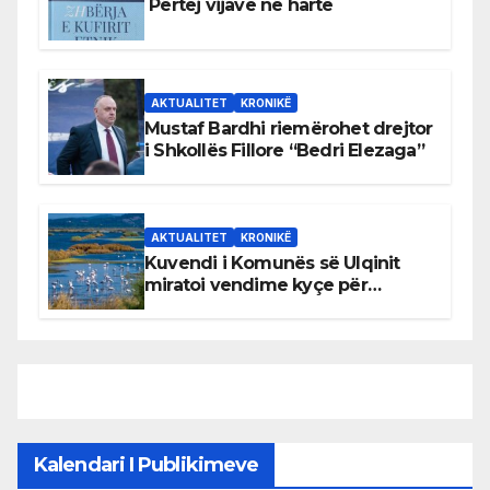
Përtej vijave në hartë
AKTUALITET
KRONIKË
Mustaf Bardhi riemërohet drejtor
i Shkollës Fillore “Bedri Elezaga”
AKTUALITET
KRONIKË
Kuvendi i Komunës së Ulqinit
miratoi vendime kyçe për
mbrojtjen e natyrës dhe
menaxhimin e qëndrueshëm të
burimeve më të çmuara
Kalendari I Publikimeve