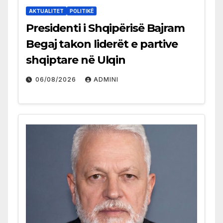
AKTUALITET
POLITIKË
Presidenti i Shqipërisë Bajram
Begaj takon liderët e partive
shqiptare në Ulqin
06/08/2026
ADMINI