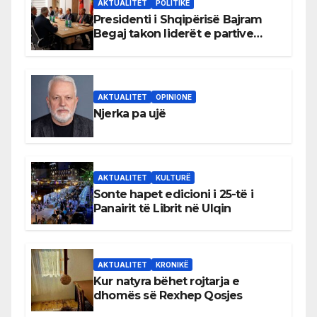
AKTUALITET
POLITIKË
Presidenti i Shqipërisë Bajram
Begaj takon liderët e partive
shqiptare në Ulqin
AKTUALITET
OPINIONE
Njerka pa ujë
AKTUALITET
KULTURË
Sonte hapet edicioni i 25-të i
Panairit të Librit në Ulqin
AKTUALITET
KRONIKË
Kur natyra bëhet rojtarja e
dhomës së Rexhep Qosjes