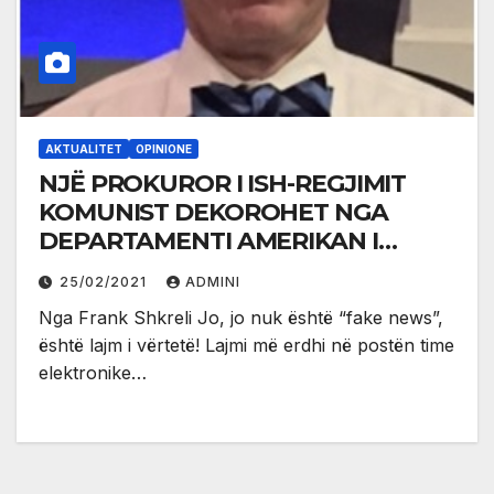
AKTUALITET
OPINIONE
NJË PROKUROR I ISH-REGJIMIT
KOMUNIST DEKOROHET NGA
DEPARTAMENTI AMERIKAN I
SHTETIT
25/02/2021
ADMINI
Nga Frank Shkreli Jo, jo nuk është “fake news”,
është lajm i vërtetë! Lajmi më erdhi në postën time
elektronike…