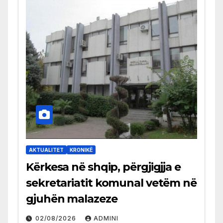
AKTUALITET
KRONIKË
Kërkesa në shqip, përgjigjja e
sekretariatit komunal vetëm në
gjuhën malazeze
02/08/2026
ADMINI