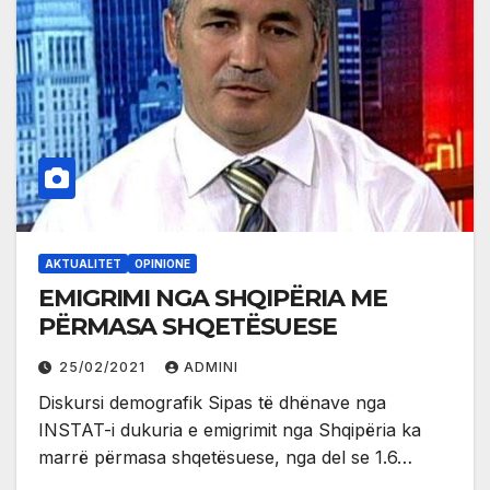
AKTUALITET
OPINIONE
EMIGRIMI NGA SHQIPËRIA ME
PËRMASA SHQETËSUESE
25/02/2021
ADMINI
Diskursi demografik Sipas të dhënave nga
INSTAT-i dukuria e emigrimit nga Shqipëria ka
marrë përmasa shqetësuese, nga del se 1.6…