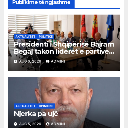
Publikime të ngjashme
AKTUALITET
POLITIKË
Presidenti i Shqipërisë Bajram
Begaj takon liderët e partive
shqiptare në Ulqin
AUG 6, 2026
ADMINI
AKTUALITET
OPINIONE
Njerka pa ujë
AUG 5, 2026
ADMINI