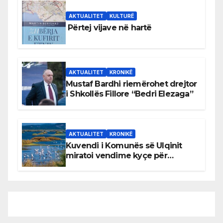
AKTUALITET
KULTURË
Përtej vijave në hartë
AKTUALITET
KRONIKË
Mustaf Bardhi riemërohet drejtor
i Shkollës Fillore “Bedri Elezaga”
AKTUALITET
KRONIKË
Kuvendi i Komunës së Ulqinit
miratoi vendime kyçe për
mbrojtjen e natyrës dhe
menaxhimin e qëndrueshëm të
burimeve më të çmuara