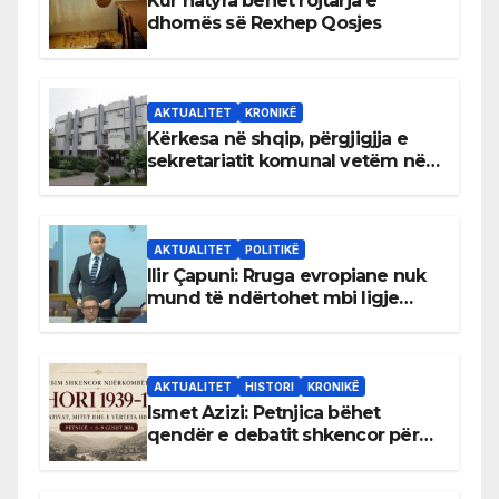
Kur natyra bëhet rojtarja e
dhomës së Rexhep Qosjes
AKTUALITET
KRONIKË
Kërkesa në shqip, përgjigjja e
sekretariatit komunal vetëm në
gjuhën malazeze
AKTUALITET
POLITIKË
Ilir Çapuni: Rruga evropiane nuk
mund të ndërtohet mbi ligje
antikushtetuese
AKTUALITET
HISTORI
KRONIKË
Ismet Azizi: Petnjica bëhet
qendër e debatit shkencor për
Bihorin gjatë viteve 1939–1948