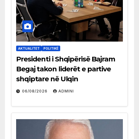
AKTUALITET
POLITIKË
Presidenti i Shqipërisë Bajram
Begaj takon liderët e partive
shqiptare në Ulqin
06/08/2026
ADMINI