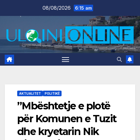
Skip
08/08/2026
6:15 am
to
content
AKTUALITET
POLITIKË
”Mbështetje e plotë
për Komunen e Tuzit
dhe kryetarin Nik