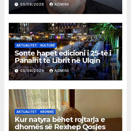
05/08/2026
ADMINI
AKTUALITET
KULTURË
Sonte hapet edicioni i 25-të i
Panairit të Librit në Ulqin
05/08/2026
ADMINI
AKTUALITET
KRONIKË
Kur natyra bëhet rojtarja e
dhomës së Rexhep Qosjes