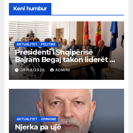
Keni humbur
AKTUALITET
POLITIKË
Presidenti i Shqipërisë
Bajram Begaj takon liderët e
partive shqiptare në Ulqin
06/08/2026
ADMINI
AKTUALITET
OPINIONE
Njerka pa ujë