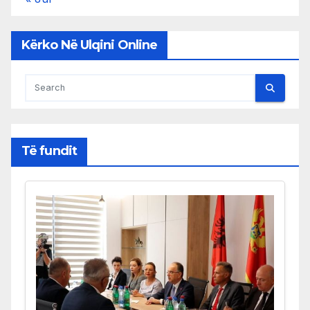
Kërko Në Ulqini Online
Të fundit