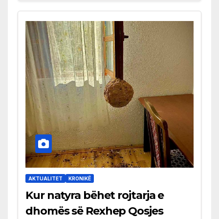
AKTUALITET
KRONIKË
Kur natyra bëhet rojtarja e
dhomës së Rexhep Qosjes