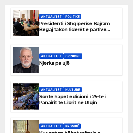
AKTUALITET
POLITIKË
Presidenti i Shqipërisë Bajram
Begaj takon liderët e partive
shqiptare në Ulqin
AKTUALITET
OPINIONE
Njerka pa ujë
AKTUALITET
KULTURË
Sonte hapet edicioni i 25-të i
Panairit të Librit në Ulqin
AKTUALITET
KRONIKË