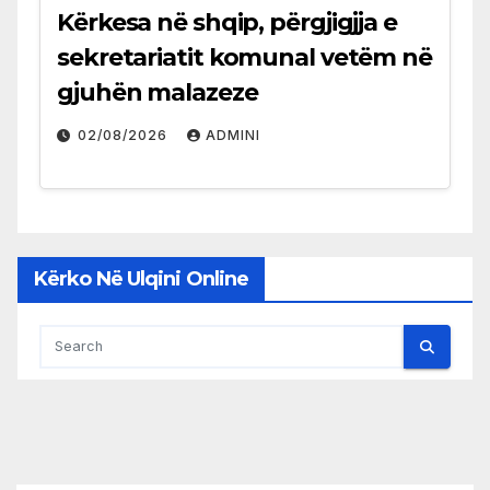
Kërkesa në shqip, përgjigjja e
sekretariatit komunal vetëm në
gjuhën malazeze
02/08/2026
ADMINI
Kërko Në Ulqini Online