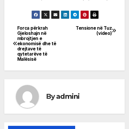
Forca përkrah
Tensione në Tuz
Post
Gjeloshajn në
(video)
mbrojtjen e
navigation
ekonomisë dhe të
drejtave të
qytetarëve të
Malësisë
By
admini