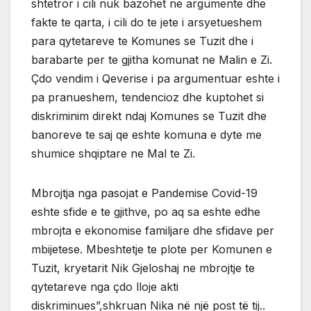
shtetror i cili nuk bazohet ne argumente dhe
fakte te qarta, i cili do te jete i arsyetueshem
para qytetareve te Komunes se Tuzit dhe i
barabarte per te gjitha komunat ne Malin e Zi.
Çdo vendim i Qeverise i pa argumentuar eshte i
pa pranueshem, tendencioz dhe kuptohet si
diskriminim direkt ndaj Komunes se Tuzit dhe
banoreve te saj qe eshte komuna e dyte me
shumice shqiptare ne Mal te Zi.
Mbrojtja nga pasojat e Pandemise Covid-19
eshte sfide e te gjithve, po aq sa eshte edhe
mbrojta e ekonomise familjare dhe sfidave per
mbijetese. Mbeshtetje te plote per Komunen e
Tuzit, kryetarit Nik Gjeloshaj ne mbrojtje te
qytetareve nga çdo lloje akti
diskriminues”,shkruan Nika në një post të tij..