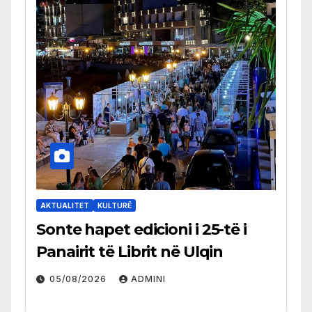
AKTUALITET
KULTURË
Sonte hapet edicioni i 25-të i
Panairit të Librit në Ulqin
05/08/2026
ADMINI