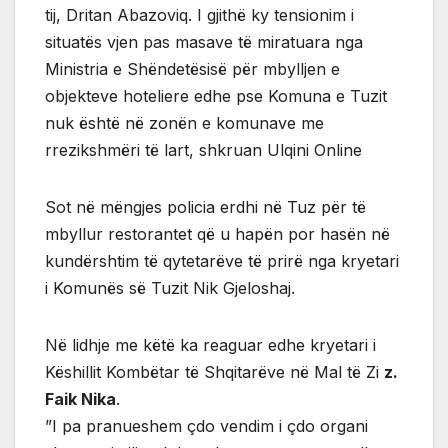
tij, Dritan Abazoviq. I gjithë ky tensionim i
situatës vjen pas masave të miratuara nga
Ministria e Shëndetësisë për mbylljen e
objekteve hoteliere edhe pse Komuna e Tuzit
nuk është në zonën e komunave me
rrezikshmëri të lart, shkruan Ulqini Online
Sot në mëngjes policia erdhi në Tuz për të
mbyllur restorantet që u hapën por hasën në
kundërshtim të qytetarëve të prirë nga kryetari
i Komunës së Tuzit Nik Gjeloshaj.
Në lidhje me këtë ka reaguar edhe kryetari i
Këshillit Kombëtar të Shqitarëve në Mal të Zi
z.
Faik Nika
.
”I pa pranueshem çdo vendim i çdo organi