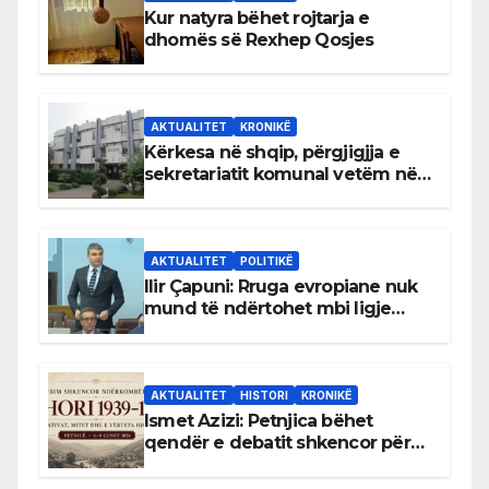
Kur natyra bëhet rojtarja e
dhomës së Rexhep Qosjes
AKTUALITET
KRONIKË
Kërkesa në shqip, përgjigjja e
sekretariatit komunal vetëm në
gjuhën malazeze
AKTUALITET
POLITIKË
Ilir Çapuni: Rruga evropiane nuk
mund të ndërtohet mbi ligje
antikushtetuese
AKTUALITET
HISTORI
KRONIKË
Ismet Azizi: Petnjica bëhet
qendër e debatit shkencor për
Bihorin gjatë viteve 1939–1948