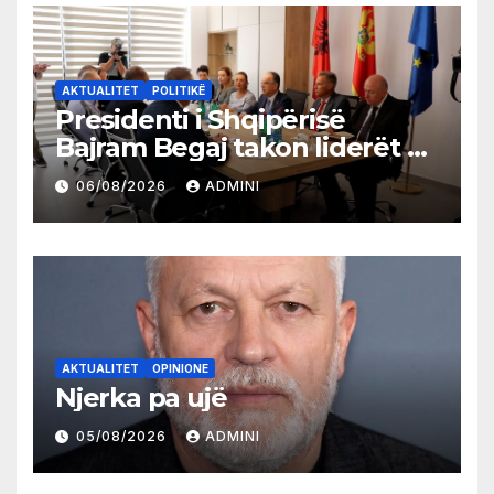
AKTUALITET
POLITIKË
Presidenti i Shqipërisë
Bajram Begaj takon liderët e
partive shqiptare në Ulqin
06/08/2026
ADMINI
AKTUALITET
OPINIONE
Njerka pa ujë
05/08/2026
ADMINI