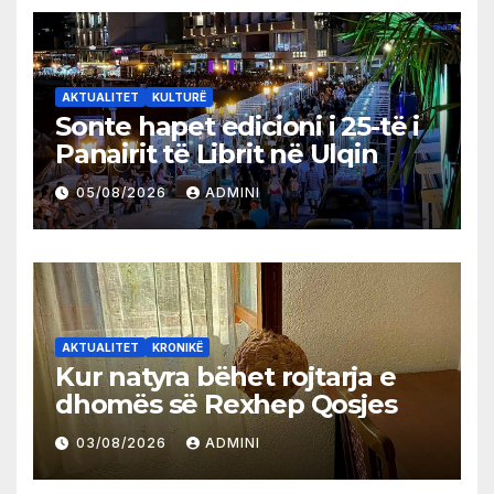
AKTUALITET
KULTURË
Sonte hapet edicioni i 25-të i
Panairit të Librit në Ulqin
05/08/2026
ADMINI
AKTUALITET
KRONIKË
Kur natyra bëhet rojtarja e
dhomës së Rexhep Qosjes
03/08/2026
ADMINI