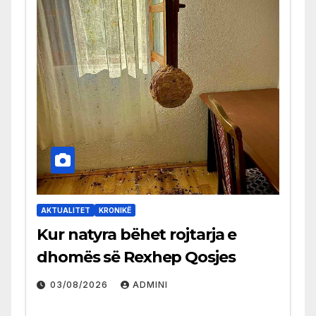
AKTUALITET
KRONIKË
Kur natyra bëhet rojtarja e
dhomës së Rexhep Qosjes
03/08/2026
ADMINI