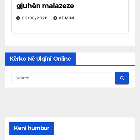
gjuhën malazeze
02/08/2026
ADMINI
Kërko Në Ulqini Online
Keni humbur