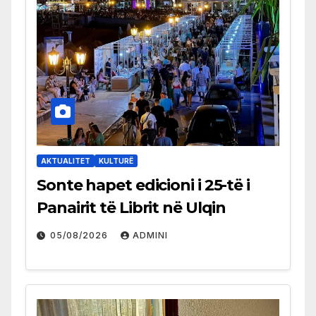
AKTUALITET
KULTURË
Sonte hapet edicioni i 25-të i
Panairit të Librit në Ulqin
05/08/2026
ADMINI