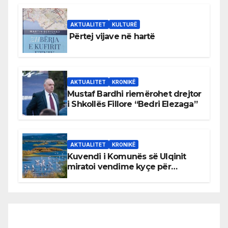
AKTUALITET
KULTURË
Përtej vijave në hartë
AKTUALITET
KRONIKË
Mustaf Bardhi riemërohet drejtor
i Shkollës Fillore “Bedri Elezaga”
AKTUALITET
KRONIKË
Kuvendi i Komunës së Ulqinit
miratoi vendime kyçe për
mbrojtjen e natyrës dhe
menaxhimin e qëndrueshëm të
burimeve më të çmuara