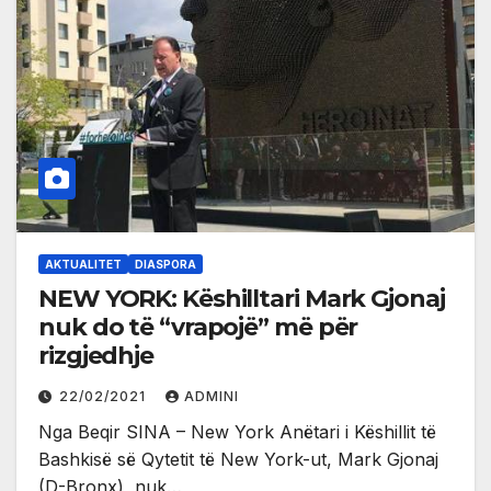
AKTUALITET
DIASPORA
NEW YORK: Këshilltari Mark Gjonaj
nuk do të “vrapojë” më për
rizgjedhje
22/02/2021
ADMINI
Nga Beqir SINA – New York Anëtari i Këshillit të
Bashkisë së Qytetit të New York-ut, Mark Gjonaj
(D-Bronx), nuk…