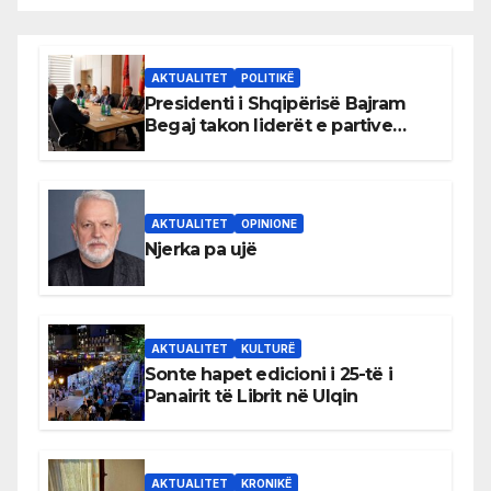
AKTUALITET
POLITIKË
Presidenti i Shqipërisë Bajram
Begaj takon liderët e partive
shqiptare në Ulqin
AKTUALITET
OPINIONE
Njerka pa ujë
AKTUALITET
KULTURË
Sonte hapet edicioni i 25-të i
Panairit të Librit në Ulqin
AKTUALITET
KRONIKË