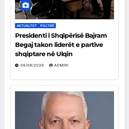
AKTUALITET
POLITIKË
Presidenti i Shqipërisë Bajram
Begaj takon liderët e partive
shqiptare në Ulqin
06/08/2026
ADMINI