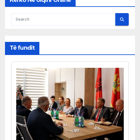
Kërko Në Ulqini Online
Të fundit