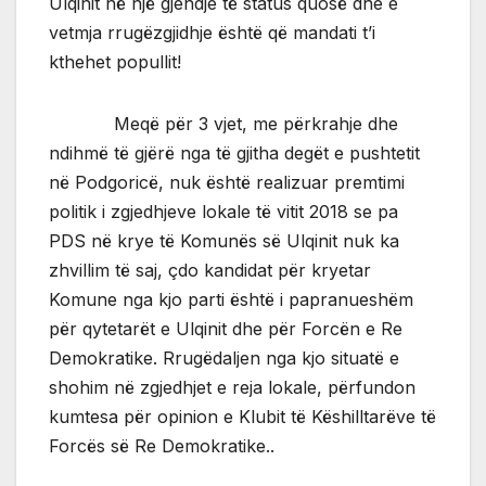
Ulqinit në një gjendje të status quosë dhe e
vetmja rrugëzgjidhje është që mandati t’i
kthehet popullit!
Meqë për 3 vjet, me përkrahje dhe
ndihmë të gjërë nga të gjitha degët e pushtetit
në Podgoricë, nuk është realizuar premtimi
politik i zgjedhjeve lokale të vitit 2018 se pa
PDS në krye të Komunës së Ulqinit nuk ka
zhvillim të saj, çdo kandidat për kryetar
Komune nga kjo parti është i papranueshëm
për qytetarët e Ulqinit dhe për Forcën e Re
Demokratike. Rrugëdaljen nga kjo situatë e
shohim në zgjedhjet e reja lokale, përfundon
kumtesa për opinion e Klubit të Këshilltarëve të
Forcës së Re Demokratike..