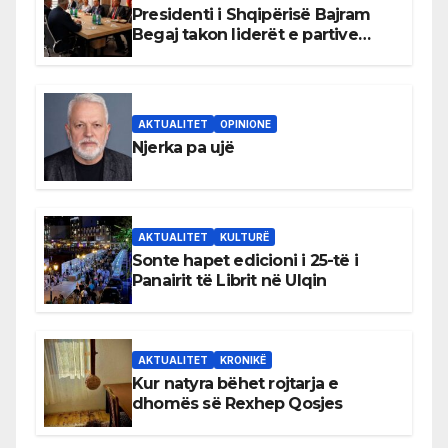
Presidenti i Shqipërisë Bajram
Begaj takon liderët e partive
shqiptare në Ulqin
AKTUALITET
OPINIONE
Njerka pa ujë
AKTUALITET
KULTURË
Sonte hapet edicioni i 25-të i
Panairit të Librit në Ulqin
AKTUALITET
KRONIKË
Kur natyra bëhet rojtarja e
dhomës së Rexhep Qosjes