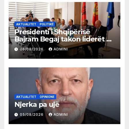
AKTUALITET
POLITIKË
Presidenti i Shqipërisë
Bajram Begaj takon liderët e
partive shqiptare në Ulqin
06/08/2026
ADMINI
AKTUALITET
OPINIONE
Njerka pa ujë
05/08/2026
ADMINI