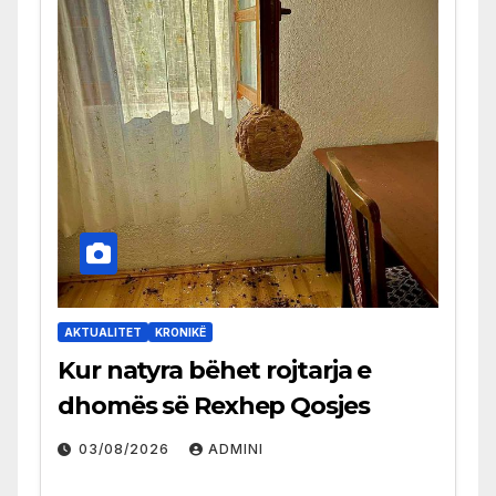
AKTUALITET
KRONIKË
Kur natyra bëhet rojtarja e
dhomës së Rexhep Qosjes
03/08/2026
ADMINI