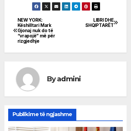
NEW YORK:
LIBRI DHE
Post
Këshilltari Mark
SHQIPTARËT
Gjonaj nuk do të
navigation
“vrapojë” më për
rizgjedhje
By
admini
Publikime të ngjashme