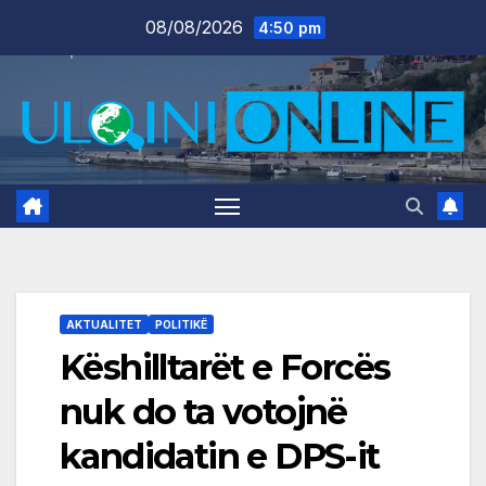
Skip
08/08/2026
4:50 pm
to
content
AKTUALITET
POLITIKË
Këshilltarët e Forcës
nuk do ta votojnë
kandidatin e DPS-it