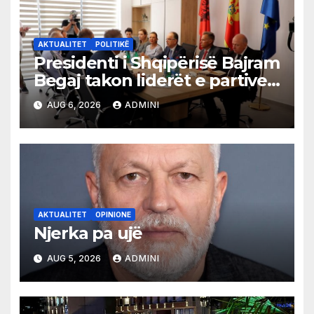
AKTUALITET
POLITIKË
Presidenti i Shqipërisë Bajram
Begaj takon liderët e partive
shqiptare në Ulqin
AUG 6, 2026
ADMINI
AKTUALITET
OPINIONE
Njerka pa ujë
AUG 5, 2026
ADMINI