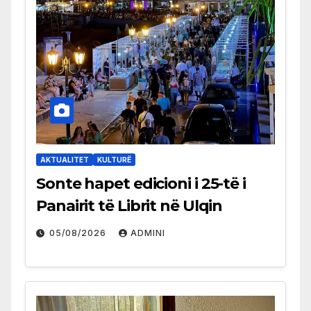
AKTUALITET
KULTURË
Sonte hapet edicioni i 25-të i
Panairit të Librit në Ulqin
05/08/2026
ADMINI