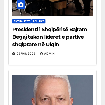
AKTUALITET
POLITIKË
Presidenti i Shqipërisë Bajram
Begaj takon liderët e partive
shqiptare në Ulqin
06/08/2026
ADMINI