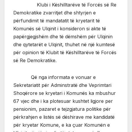
Klubi i Këshilltarëve të Forcës së Re
Demokratike zvarritjet dhe shtyrjen e
përfundimit të mandatatit të kryetarit të
Komunës së Ulqinit i konsideron si akte të
papërgjegjshëm dhe të dëmshëm për Ulqinin
dhe qytetarët e Ulqinit, thuhet në një kumtesë
për opinion të Klubit të Këshilltarëve të Forcës
së Re Demokratike.
Që nga informata e vonuar e
Sekretariatit për Adminstratë dhe Veprimtari
Shoqërore se kryetari i Komunës ka mbushur
67 vjec dhe i ka plotesuar kushtet ligjore per
pensionim, pazaret e tejzgjatura politike për
përkrahjen e listës së dëshirave me kandidatë
për kryetar Komune, e ka çuar Komunën e