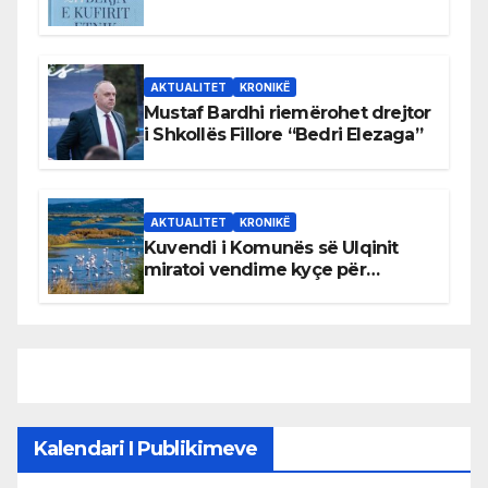
AKTUALITET
KRONIKË
Mustaf Bardhi riemërohet drejtor
i Shkollës Fillore “Bedri Elezaga”
AKTUALITET
KRONIKË
Kuvendi i Komunës së Ulqinit
miratoi vendime kyçe për
mbrojtjen e natyrës dhe
menaxhimin e qëndrueshëm të
burimeve më të çmuara
Kalendari I Publikimeve