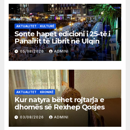
AKTUALITET
KULTURË
Sonte hapet edicioni i 25-të i
Panairit të Librit në Ulqin
05/08/2026
ADMINI
AKTUALITET
KRONIKË
Kur natyra bëhet rojtarja e
dhomës së Rexhep Qosjes
03/08/2026
ADMINI