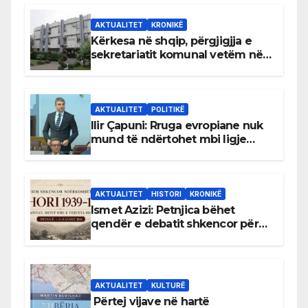
AKTUALITET
KRONIKË
Kërkesa në shqip, përgjigjja e
sekretariatit komunal vetëm në
gjuhën malazeze
AKTUALITET
POLITIKË
Ilir Çapuni: Rruga evropiane nuk
mund të ndërtohet mbi ligje
antikushtetuese
AKTUALITET
HISTORI
KRONIKË
Ismet Azizi: Petnjica bëhet
qendër e debatit shkencor për
Bihorin gjatë viteve 1939–1948
AKTUALITET
KULTURË
Përtej vijave në hartë