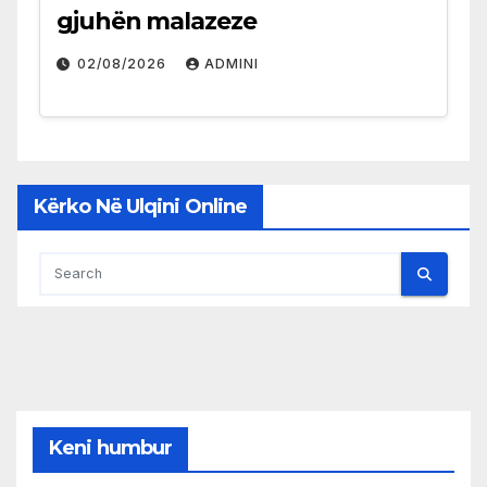
gjuhën malazeze
02/08/2026
ADMINI
Kërko Në Ulqini Online
Keni humbur