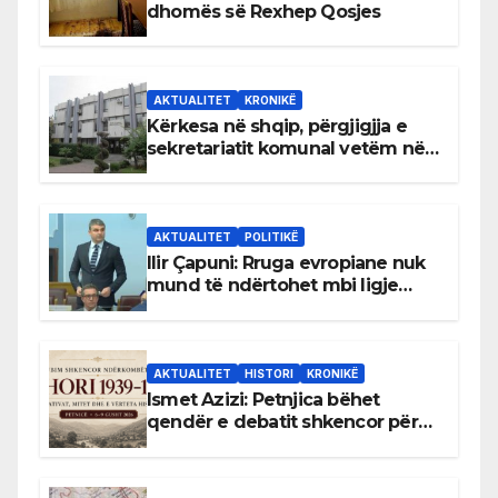
dhomës së Rexhep Qosjes
AKTUALITET
KRONIKË
Kërkesa në shqip, përgjigjja e
sekretariatit komunal vetëm në
gjuhën malazeze
AKTUALITET
POLITIKË
Ilir Çapuni: Rruga evropiane nuk
mund të ndërtohet mbi ligje
antikushtetuese
AKTUALITET
HISTORI
KRONIKË
Ismet Azizi: Petnjica bëhet
qendër e debatit shkencor për
Bihorin gjatë viteve 1939–1948