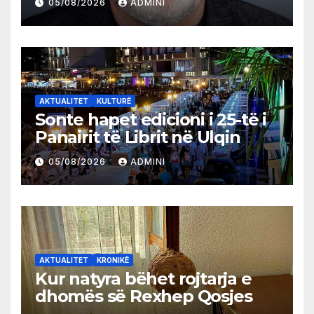
05/08/2026
ADMINI
AKTUALITET
KULTURË
Sonte hapet edicioni i 25-të i
Panairit të Librit në Ulqin
05/08/2026
ADMINI
AKTUALITET
KRONIKË
Kur natyra bëhet rojtarja e
dhomës së Rexhep Qosjes