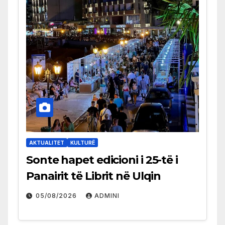
AKTUALITET
KULTURË
Sonte hapet edicioni i 25-të i
Panairit të Librit në Ulqin
05/08/2026
ADMINI