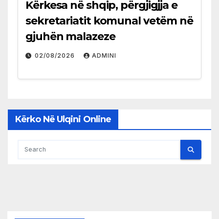
Kërkesa në shqip, përgjigjja e
sekretariatit komunal vetëm në
gjuhën malazeze
02/08/2026
ADMINI
Kërko Në Ulqini Online