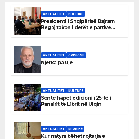
AKTUALITET
POLITIKË
Presidenti i Shqipërisë Bajram
Begaj takon liderët e partive
shqiptare në Ulqin
AKTUALITET
OPINIONE
Njerka pa ujë
AKTUALITET
KULTURË
Sonte hapet edicioni i 25-të i
Panairit të Librit në Ulqin
AKTUALITET
KRONIKË
Kur natyra bëhet rojtarja e