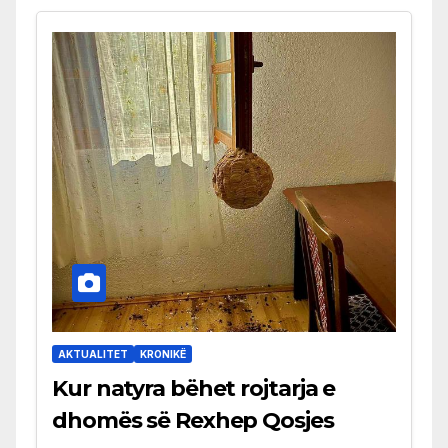
AKTUALITET
KRONIKË
Kur natyra bëhet rojtarja e
dhomës së Rexhep Qosjes