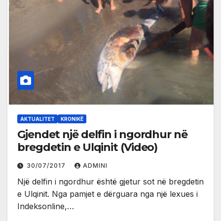
AKTUALITET
KRONIKË
Gjendet një delfin i ngordhur në
bregdetin e Ulqinit (Video)
30/07/2017
ADMINI
Një delfin i ngordhur është gjetur sot në bregdetin
e Ulqinit. Nga pamjet e dërguara nga një lexues i
Indeksonline,…