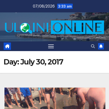
Skip
07/08/2026
3:33 am
to
content
Day:
July 30, 2017