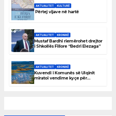
AKTUALITET
KULTURË
Përtej vijave në hartë
AKTUALITET
KRONIKË
Mustaf Bardhi riemërohet drejtor
i Shkollës Fillore “Bedri Elezaga”
AKTUALITET
KRONIKË
Kuvendi i Komunës së Ulqinit
miratoi vendime kyçe për
mbrojtjen e natyrës dhe
menaxhimin e qëndrueshëm të
burimeve më të çmuara