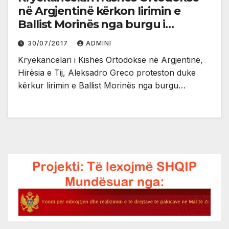
në Argjentinë kërkon lirimin e
Ballist Morinës nga burgu i
Dubrovnikut
30/07/2017
ADMINI
Kryekancelari i Kishës Ortodokse në Argjentinë,
Hirësia e Tij, Aleksadro Greco proteston duke
kërkur lirimin e Ballist Morinës nga burgu…