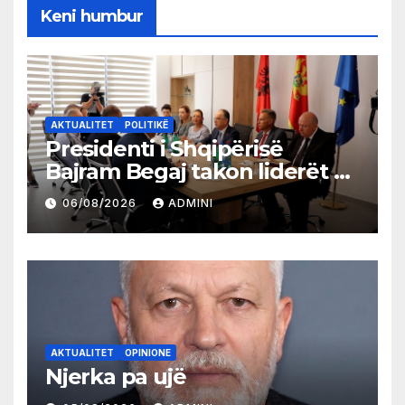
Keni humbur
AKTUALITET
POLITIKË
Presidenti i Shqipërisë
Bajram Begaj takon liderët e
partive shqiptare në Ulqin
06/08/2026
ADMINI
AKTUALITET
OPINIONE
Njerka pa ujë