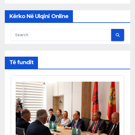
Kërko Në Ulqini Online
Të fundit