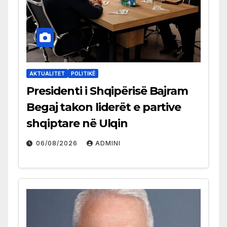
AKTUALITET
POLITIKË
Presidenti i Shqipërisë Bajram
Begaj takon liderët e partive
shqiptare në Ulqin
06/08/2026
ADMINI