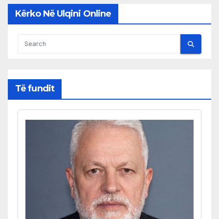
Kërko Në Ulqini Online
Të fundit