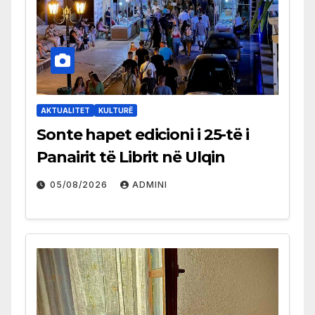
AKTUALITET
KULTURË
Sonte hapet edicioni i 25-të i
Panairit të Librit në Ulqin
05/08/2026
ADMINI