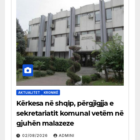
AKTUALITET
KRONIKË
Kërkesa në shqip, përgjigjja e
sekretariatit komunal vetëm në
gjuhën malazeze
02/08/2026
ADMINI