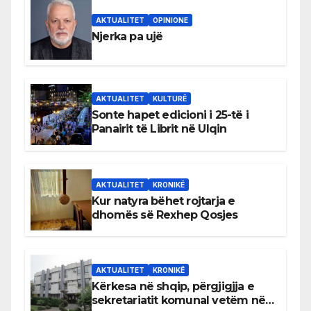
AKTUALITET
OPINIONE
Njerka pa ujë
AKTUALITET
KULTURË
Sonte hapet edicioni i 25-të i
Panairit të Librit në Ulqin
AKTUALITET
KRONIKË
Kur natyra bëhet rojtarja e
dhomës së Rexhep Qosjes
AKTUALITET
KRONIKË
Kërkesa në shqip, përgjigjja e
sekretariatit komunal vetëm në