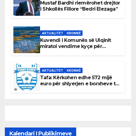
Mustaf Bardhi riemërohet drejtor
i Shkollës Fillore “Bedri Elezaga”
AKTUALITET
KRONIKË
Kuvendi i Komunës së Ulqinit
miratoi vendime kyçe për
mbrojtjen e natyrës dhe
menaxhimin e qëndrueshëm të
burimeve më të çmuara
AKTUALITET
KRONIKË
Tafa: Kërkohen edhe 572 mijë
euro për shlyerjen e borxheve të
KF Otrant – Salaj kërkoi sqarime
nga drejtuesit e klubit
Kalendari I Publikimeve