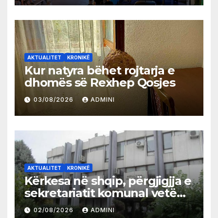
AKTUALITET
KRONIKË
Kur natyra bëhet rojtarja e
dhomës së Rexhep Qosjes
03/08/2026
ADMINI
AKTUALITET
KRONIKË
Kërkesa në shqip, përgjigjja e
sekretariatit komunal vetëm
në gjuhën malazeze
02/08/2026
ADMINI