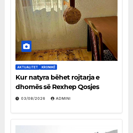
AKTUALITET
KRONIKË
Kur natyra bëhet rojtarja e
dhomës së Rexhep Qosjes
03/08/2026
ADMINI