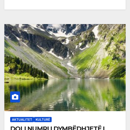
AKTUALITET
KULTURË
DOLI NUMRI I DYMBËDHJETË I