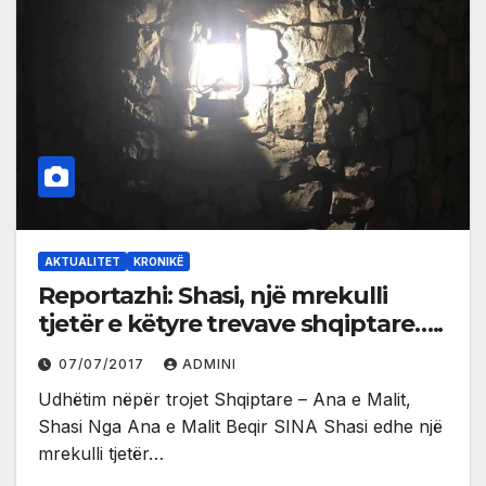
AKTUALITET
KRONIKË
Reportazhi: Shasi, një mrekulli
tjetër e këtyre trevave shqiptare…..
07/07/2017
ADMINI
Udhëtim nëpër trojet Shqiptare – Ana e Malit,
Shasi Nga Ana e Malit Beqir SINA Shasi edhe një
mrekulli tjetër…