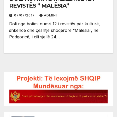
REVISTËS ” MALËSIA”
07/07/2017
ADMINI
Doli nga botimi numri 12 i revistës për kulturë,
shkencë dhe çështje shoqërore “Malësia”, në
Podgoricë, i cili sjellë 24…