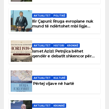
gjuhën malazeze
AKTUALITET
POLITIKË
Ilir Çapuni: Rruga evropiane nuk
mund të ndërtohet mbi ligje
antikushtetuese
AKTUALITET
HISTORI
KRONIKË
Ismet Azizi: Petnjica bëhet
qendër e debatit shkencor për
Bihorin gjatë viteve 1939–1948
AKTUALITET
KULTURË
Përtej vijave në hartë
AKTUALITET
KRONIKË