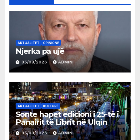
AKTUALITET
OPINIONE
Njerka pa ujë
05/08/2026
ADMINI
AKTUALITET
KULTURË
Sonte hapet edicioni i 25-të i
Panairit të Librit në Ulqin
05/08/2026
ADMINI