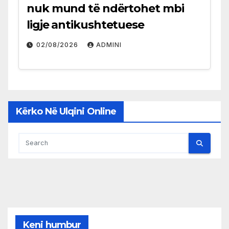
nuk mund të ndërtohet mbi
ligje antikushtetuese
02/08/2026
ADMINI
Kërko Në Ulqini Online
Keni humbur