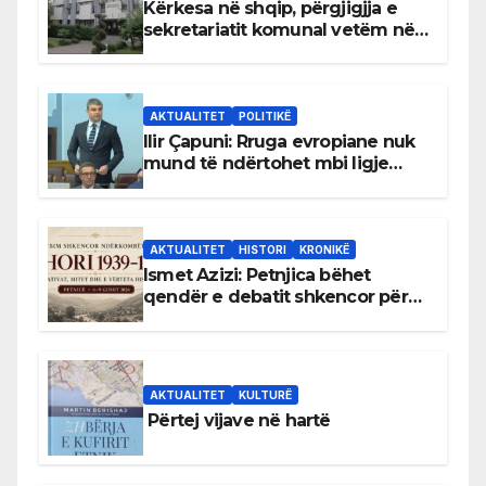
Kërkesa në shqip, përgjigjja e
sekretariatit komunal vetëm në
gjuhën malazeze
AKTUALITET
POLITIKË
Ilir Çapuni: Rruga evropiane nuk
mund të ndërtohet mbi ligje
antikushtetuese
AKTUALITET
HISTORI
KRONIKË
Ismet Azizi: Petnjica bëhet
qendër e debatit shkencor për
Bihorin gjatë viteve 1939–1948
AKTUALITET
KULTURË
Përtej vijave në hartë