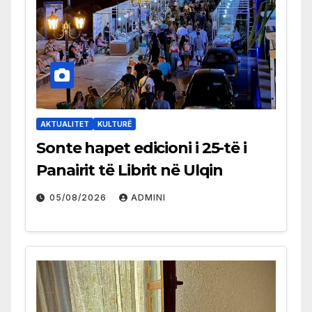
AKTUALITET
KULTURË
Sonte hapet edicioni i 25-të i
Panairit të Librit në Ulqin
05/08/2026
ADMINI