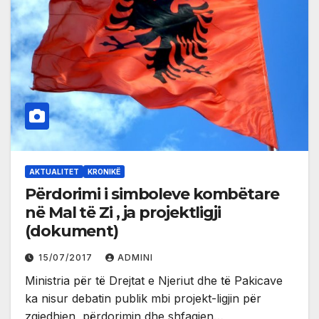
AKTUALITET
KRONIKË
Përdorimi i simboleve kombëtare
në Mal të Zi , ja projektligji
(dokument)
15/07/2017
ADMINI
Ministria për të Drejtat e Njeriut dhe të Pakicave
ka nisur debatin publik mbi projekt-ligjin për
zgjedhjen, përdorimin dhe shfaqjen…