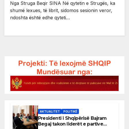
Nga Struga Beqir SINA Në qytetin e Strugës, ka
shumë lexues, të librit, sidomos sesionin veror,
ndoshta është edhe qyteti…
AKTUALITET
POLITIKË
Presidenti i Shqipërisë Bajram
Begaj takon liderët e partive