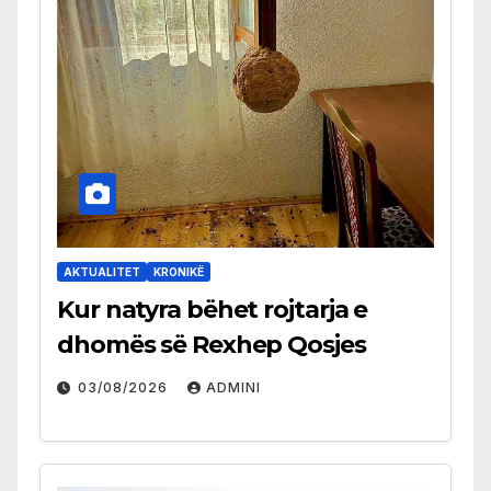
AKTUALITET
KRONIKË
Kur natyra bëhet rojtarja e
dhomës së Rexhep Qosjes
03/08/2026
ADMINI