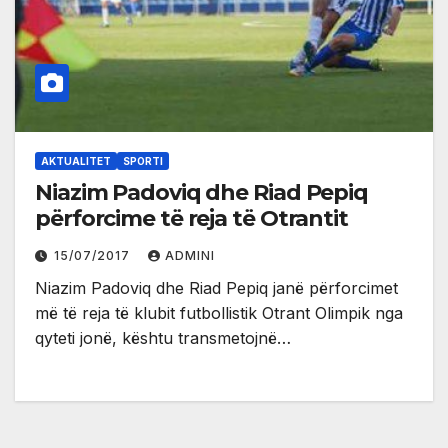
AKTUALITET
SPORTI
Niazim Padoviq dhe Riad Pepiq
përforcime të reja të Otrantit
15/07/2017
ADMINI
Niazim Padoviq dhe Riad Pepiq janë përforcimet
më të reja të klubit futbollistik Otrant Olimpik nga
qyteti jonë, kështu transmetojnë…