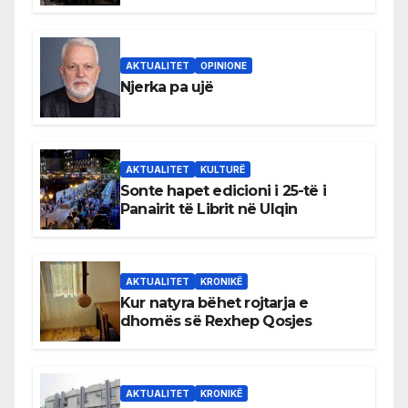
shqiptare në Ulqin
AKTUALITET
OPINIONE
Njerka pa ujë
AKTUALITET
KULTURË
Sonte hapet edicioni i 25-të i
Panairit të Librit në Ulqin
AKTUALITET
KRONIKË
Kur natyra bëhet rojtarja e
dhomës së Rexhep Qosjes
AKTUALITET
KRONIKË