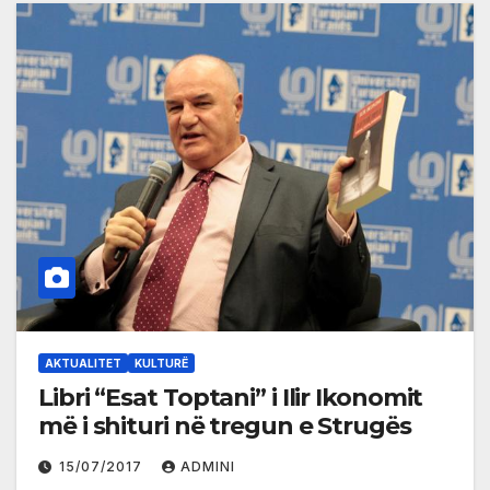
AKTUALITET
KULTURË
Libri “Esat Toptani” i Ilir Ikonomit
më i shituri në tregun e Strugës
15/07/2017
ADMINI