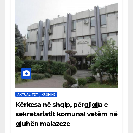
AKTUALITET
KRONIKË
Kërkesa në shqip, përgjigjja e
sekretariatit komunal vetëm në
gjuhën malazeze