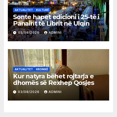
AKTUALITET
KULTURË
Sonte hapet edicioni i 25-të i
Panairit të Librit në Ulqin
05/08/2026
ADMINI
AKTUALITET
KRONIKË
Kur natyra bëhet rojtarja e
dhomës së Rexhep Qosjes
03/08/2026
ADMINI