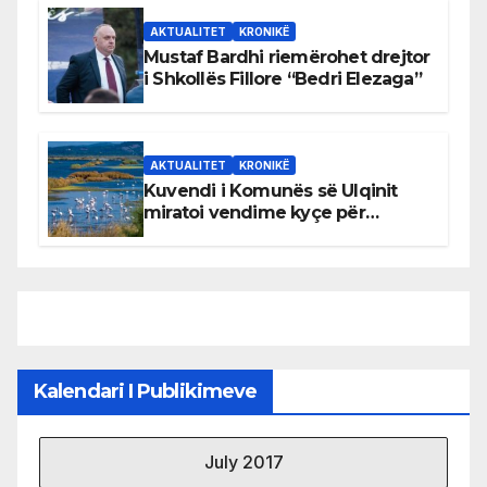
AKTUALITET
KRONIKË
Mustaf Bardhi riemërohet drejtor
i Shkollës Fillore “Bedri Elezaga”
AKTUALITET
KRONIKË
Kuvendi i Komunës së Ulqinit
miratoi vendime kyçe për
mbrojtjen e natyrës dhe
menaxhimin e qëndrueshëm të
burimeve më të çmuara
Kalendari I Publikimeve
July 2017