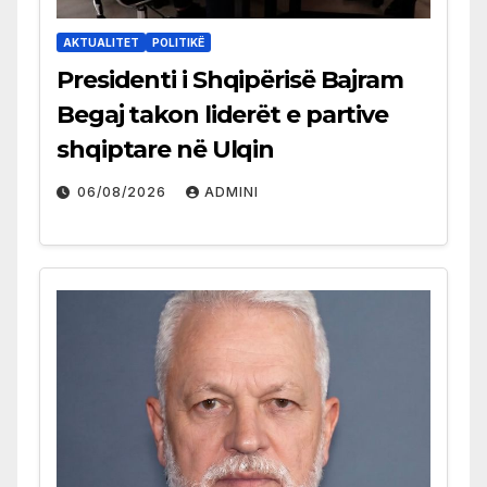
AKTUALITET
POLITIKË
Presidenti i Shqipërisë Bajram
Begaj takon liderët e partive
shqiptare në Ulqin
06/08/2026
ADMINI