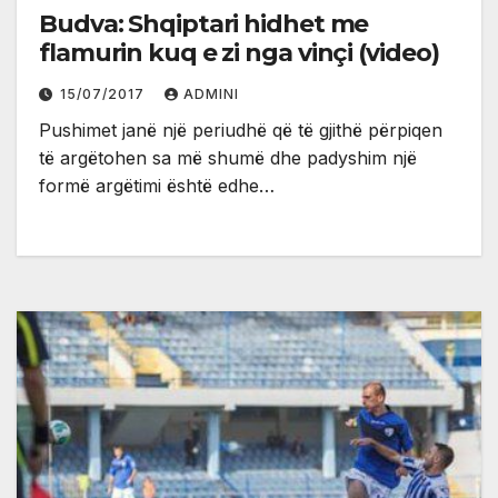
Budva: Shqiptari hidhet me
flamurin kuq e zi nga vinçi (video)
15/07/2017
ADMINI
Pushimet janë një periudhë që të gjithë përpiqen
të argëtohen sa më shumë dhe padyshim një
formë argëtimi është edhe…