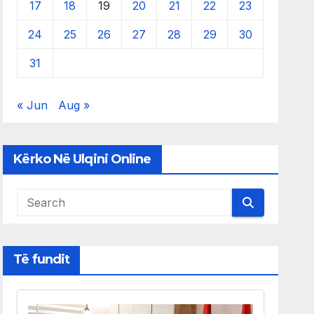
17
18
19
20
21
22
23
24
25
26
27
28
29
30
31
« Jun
Aug »
Kërko Në Ulqini Online
Të fundit