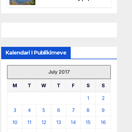
mbrojtjen e natyrës dhe
menaxhimin e qëndrueshëm
të burimeve më të çmuara
Kalendari I Publikimeve
July 2017
M
T
W
T
F
S
S
1
2
3
4
5
6
7
8
9
10
11
12
13
14
15
16