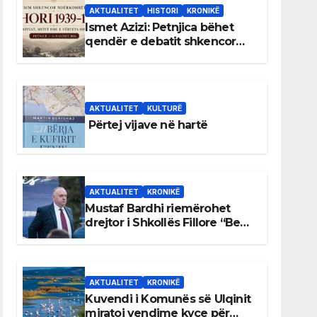
AKTUALITET
HISTORI
KRONIKË
Ismet Azizi: Petnjica bëhet
qendër e debatit shkencor
për Bihorin gjatë viteve 1939–
1948
AKTUALITET
KULTURË
Përtej vijave në hartë
AKTUALITET
KRONIKË
Mustaf Bardhi riemërohet
drejtor i Shkollës Fillore “Bedri
Elezaga”
AKTUALITET
KRONIKË
Kuvendi i Komunës së Ulqinit
miratoi vendime kyçe për