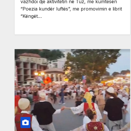
vazhdoi dje aktivitetin në Tuz, me kumtesën
“Poezia kundër luftës”, me promovimin e librit
“Këngët…