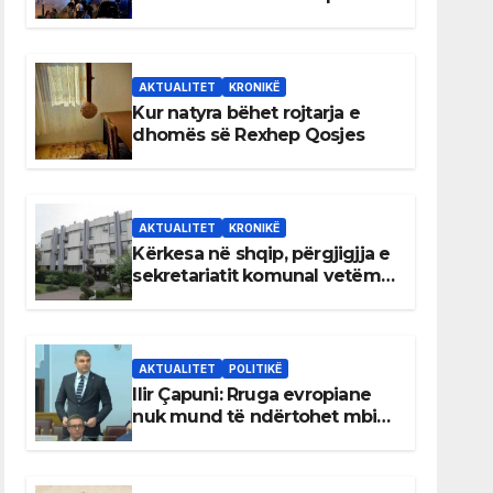
AKTUALITET
KRONIKË
Kur natyra bëhet rojtarja e
dhomës së Rexhep Qosjes
AKTUALITET
KRONIKË
Kërkesa në shqip, përgjigjja e
sekretariatit komunal vetëm
në gjuhën malazeze
AKTUALITET
POLITIKË
Ilir Çapuni: Rruga evropiane
nuk mund të ndërtohet mbi
ligje antikushtetuese