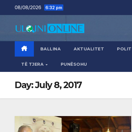
Skip
08/08/2026
6:32 pm
to
content
BALLINA
AKTUALITET
POLIT
TË TJERA
PUNËSOHU
Day:
July 8, 2017