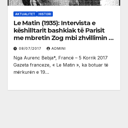
AKTUALITET
HISTORI
Le Matin (1935): Intervista e
këshilltarit bashkiak të Parisit
me mbretin Zog mbi zhvillimin e
Shqipërisë
08/07/2017
ADMINI
Nga Aurenc Bebja*, Francë – 5 Korrik 2017
Gazeta franceze, « Le Matin », ka botuar të
mërkurën e 19…