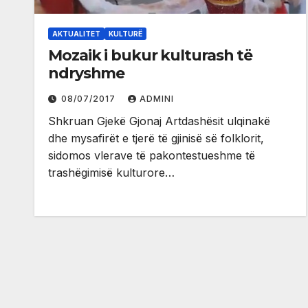
AKTUALITET
KULTURË
Mozaik i bukur kulturash të
ndryshme
08/07/2017
ADMINI
Shkruan Gjekë Gjonaj Artdashësit ulqinakë
dhe mysafirët e tjerë të gjinisë së folklorit,
sidomos vlerave të pakontestueshme të
trashëgimisë kulturore…