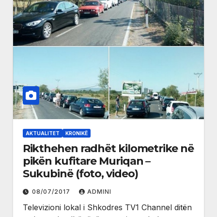
AKTUALITET
KRONIKË
Rikthehen radhët kilometrike në
pikën kufitare Muriqan –
Sukubinë (foto, video)
08/07/2017
ADMINI
Televizioni lokal i Shkodres TV1 Channel ditën