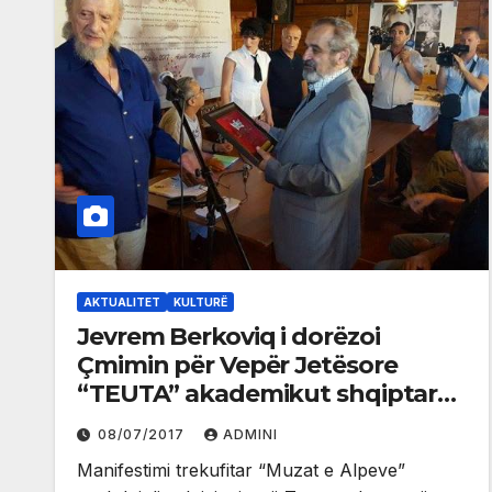
AKTUALITET
KULTURË
Jevrem Berkoviq i dorëzoi
Çmimin për Vepër Jetësore
“TEUTA” akademikut shqiptar
Moikom Zeqo
08/07/2017
ADMINI
Manifestimi trekufitar “Muzat e Alpeve”