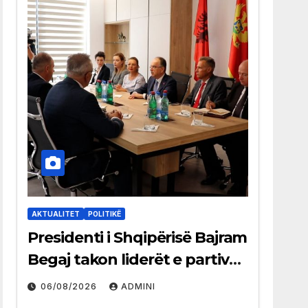
AKTUALITET
POLITIKË
Presidenti i Shqipërisë Bajram
Begaj takon liderët e partive
shqiptare në Ulqin
06/08/2026
ADMINI