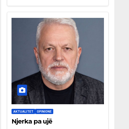
AKTUALITET
OPINIONE
Njerka pa ujë