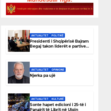
AKTUALITET
POLITIKË
Presidenti i Shqipërisë Bajram
Begaj takon liderët e partive
shqiptare në Ulqin
AKTUALITET
OPINIONE
Njerka pa ujë
AKTUALITET
KULTURË
Sonte hapet edicioni i 25-të i
Panairit të Librit në Ulqin