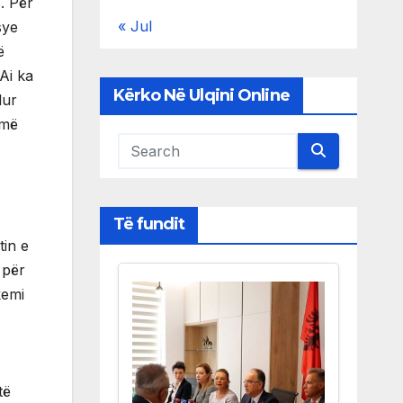
s. Për
« Jul
sye
ë
Ai ka
Kërko Në Ulqini Online
lur
 më
Të fundit
tin e
 për
kemi
të