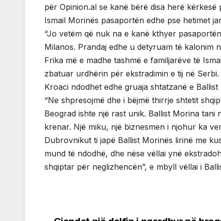
për Opinion.al se kanë bërë disa herë kërkesë p
Ismail Morinës pasaportën edhe pse hetimet ja
“Jo vetëm që nuk na e kanë kthyer pasaportën,
Milanos. Prandaj edhe u detyruam të kalonim në
Frika më e madhe tashmë e familjarëve të Ismai
zbatuar urdhërin për ekstradimin e tij në Serb
Kroaci ndodhet edhe gruaja shtatzanë e Ballist 
“Ne shpresojmë dhe i bëjmë thirrje shtetit shqip
Beograd ishte një rast unik. Ballist Morina tani
krenar. Një miku, një biznesmen i njohur ka ve
Dubrovnikut ti japë Ballist Morinës lirinë me ku
mund të ndodhë, dhe nëse vëllai ynë ekstradohet
shqiptar për neglizhencën”, e mbyll vëllai i Ball