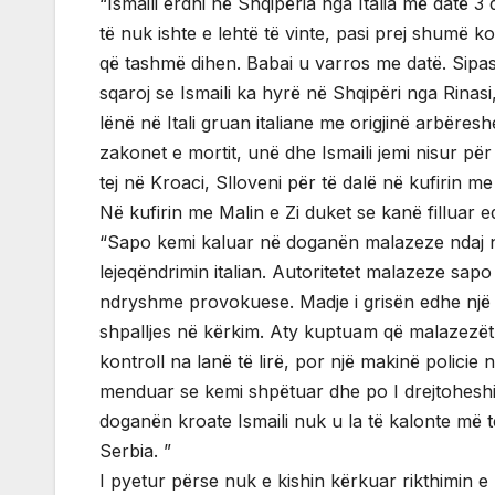
“Ismaili erdhi në Shqipëria nga Italia më datë 3
të nuk ishte e lehtë të vinte, pasi prej shumë 
që tashmë dihen. Babai u varros me datë. Sipas
sqaroj se Ismaili ka hyrë në Shqipëri nga Rinas
lënë në Itali gruan italiane me origjinë arbëres
zakonet e mortit, unë dhe Ismaili jemi nisur për
tej në Kroaci, Slloveni për të dalë në kufirin me 
Në kufirin me Malin e Zi duket se kanë filluar 
“Sapo kemi kaluar në doganën malazeze ndaj nesh
lejeqëndrimin italian. Autoritetet malazeze sapo
ndryshme provokuese. Madje i grisën edhe një bl
shpalljes në kërkim. Aty kuptuam që malazezët 
kontroll na lanë të lirë, por një makinë polici
menduar se kemi shpëtuar dhe po I drejtoheshim
doganën kroate Ismaili nuk u la të kalonte më t
Serbia. ”
I pyetur përse nuk e kishin kërkuar rikthimin e