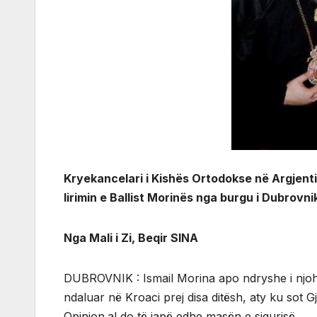
Kryekancelari i Kishës Ortodokse në Argjenti
lirimin e Ballist Morinës nga burgu i Dubrovni
Nga Mali i Zi, Beqir SINA
DUBROVNIK : Ismail Morina apo ndryshe i njohur 
ndaluar në Kroaci prej disa ditësh, aty ku sot
Opinion.al do të japë edhe masën e sigurisë.