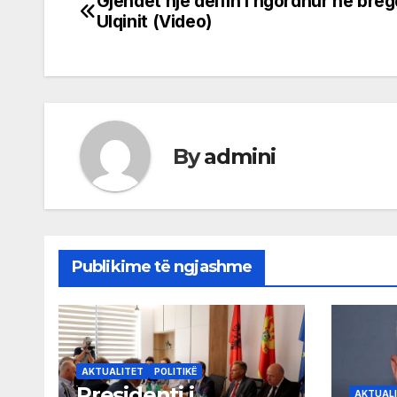
Gjendet një delfin i ngordhur në breg
Post
Ulqinit (Video)
navigation
By
admini
Publikime të ngjashme
AKTUALITET
POLITIKË
Presidenti i
AKTUAL