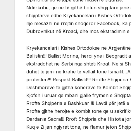
Ndërkohë, që në të gjithë botën shqiptare janë d
shqiptarve edhe Kryekancelari i Kishës Ortodoks
një mesazhi në rrejtin shoqëror Facebook, ka p
Dubrovnikut në Kroaci, dhe mos ekstradimin e t
Kryekancelari i Kishës Ortodokse në Argjentinë
Ballistin!!! Ballist Morina, heroi yne i Beogradi
ekstradohet ne Serbi nga shteti Kroat. Ne si Shq
duhet te jemi ne krahe te vellait tone Ismailit
protestën!!! Respekt Ballistit!!! Rroftë Shqipëri
Deshmoreve te gjitha koherave te Kombit Shqipt
Kjofsh i uruar qe mbani gjalle frymen e Shqiptar
Rrofte Shqipëria e Bashkuar !!! Lavdi për jetë e
Rrofte gjithe herojte e kombit tone qe u sakrifiku
Dardania Sacra!!! Rroft Shqipria dhe Histotia jo
Kuq e Zi jan ngjyrat tona, ne flamur jeton Shqip