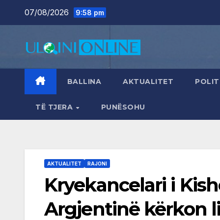
Skip
07/08/2026
9:58 pm
to
content
BALLINA
AKTUALITET
POLIT
TË TJERA
PUNËSOHU
AKTUALITET
RAJONI
Kryekancelari i Kis
Argjentinë kërkon li