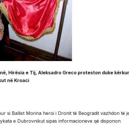
në, Hirësia e Tij, Aleksadro Greco proteston duke kërku
kut në Kroaci
si Ballist Morina heroi i Dronit të Beogradit vazhdon të je
 Gjykata e Dubrovnikut sipas informacioneve që disponon