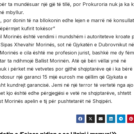
ër ta mundësuar një gjë të tillë, por Prokuroria nuk ja ka 
në mbyllur.
 por donin të na bllokonin edhe lejen e marrë në konsulla
përmjet kufirit tokësor”
l Morinës është vendimi i mundshëm i autoriteteve kroate p
i. Sipas Xhevahir Morinës, sot në Gjykatën e Dubrovnikut në
Morinës e cila është me profesion jurist, bashkë me dy fëmi
tar ta ndihmojë Ballist Morinën. Atë që bëri vëllai ynë në
 nuk i përket më vetvetes por gjithë shqiptarëve që i ka bërë
ndosur një garanci 15 mijë eurosh me qëllim që Gjykata e
sht kundrejt garancisë. Jemi në një terror të vertetë nga ajo
 kjo është edhe përgjegjësi e vetë ne shqiptarëve, shtetit
ist Morinës apelin e tij për pushtetarët në Shqipëri.