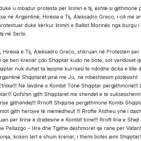
uke u mbajtur protesta për lirimin e tij, është si gjithmonë
e në Argjentinë, Hirësia e Tij, Aleksadro Greco, i cili me a
rotestuar duke kërkur lirimin e Ballist Morinës nga burgu i
ij në Serbi.
, Hirësia e Tij, Aleksadro Greco, shkruan në Protestën per
t ai qe beri krenar çdo Shqiptar kudo ne bote, sot vendoset q
iptar nuk duhet ta lejojme kurrsesi te ndodhe dicka e tille 
…Argjentinë Shqiptarët janë me Ju, ne mbështesim plotësisht
a Etnike!!! Në lavdinë e Kombit Tonë Shqiptar përgjithmonë!!! 
ar!!! Qofshin gjith Shqiptaret me shendet e te suksesshem!!
ise gjithandej!!! Rrnoft Shqipnia pergjithmone Kombi Shqipta
 mot gjith herojve të mëmëdheut !!! Rrofte Atdheu ynë i dash
an per lirine e drejtesine e Kombit tone!!! Rroft liria e Shejt
ne Pellazgo – Ilire dhe Tgjithe deshmoret qe rane per Vatan!
onja, koken lart e shum krenar, i themi botes jemi Shqiptar!