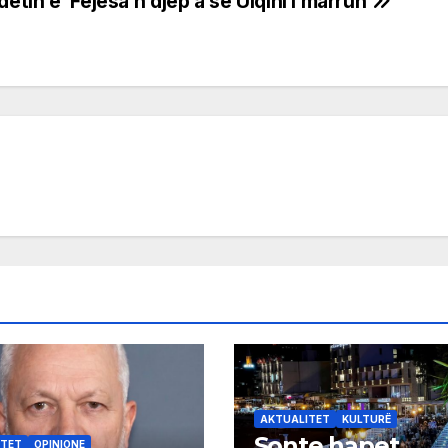
detin e
‘Fejesa n’djep a se Ulqini i marrun’
AKTUALITET
KULTURË
Sonte hapet
ITET
OPINIONE