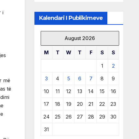
të burimeve më
të çmuara
 i
Kalendari I Publikimeve
August 2026
M
T
W
T
F
S
S
jes
1
2
3
4
5
6
7
8
9
ar më
as të
10
11
12
13
14
15
16
dimi
17
18
19
20
21
22
23
he
 e
24
25
26
27
28
29
30
31