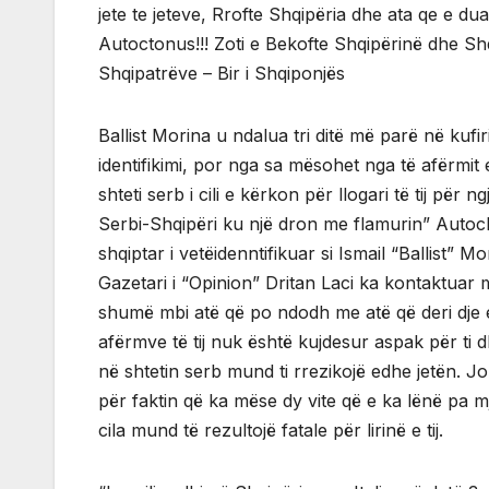
jete te jeteve, Rrofte Shqipëria dhe ata qe e duan a
Autoctonus!!! Zoti e Bekofte Shqipërinë dhe Sh
Shqipatrëve – Bir i Shqiponjës
Ballist Morina u ndalua tri ditë më parë në kufiri
identifikimi, por nga sa mësohet nga të afërmit e
shteti serb i cili e kërkon për llogari të tij për
Serbi-Shqipëri ku një dron me flamurin” Autoc
shqiptar i vetëidenntifikuar si Ismail “Ballist” M
Gazetari i “Opinion” Dritan Laci ka kontaktuar
shumë mbi atë që po ndodh me atë që deri dje e
afërmve të tij nuk është kujdesur aspak për ti 
në shtetin serb mund ti rrezikojë edhe jetën. Jo 
për faktin që ka mëse dy vite që e ka lënë pa mj
cila mund të rezultojë fatale për lirinë e tij.