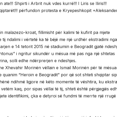
te!!! Shpirti i Arbrit nuk vdes kurrë!!! I Liris se Iliris!!!
qiptarët!!! përfundon protesta e Kryepeshkopit +Aleksander
n malazezo-kroat, fillimisht për kalimi të kufirit pa mjete
 tij ndalimi i vërtetë ka të bëjë me një urdhër ekstradimi nga
 ngjarjen e 14 tetorit 2015 në stadiumin e Beogradit gjatë ndesh
htonus” i ngritur sikundër u mësua më pas nga një shtetas
orina, solli edhe ndërprerjen e ndeshjes.
 me Xhevahir Morinën vëllain e Ismail Morinën për të mësu
 quanim “Heroin e Beogradit” por që sot shteti shqiptar sip
dhënë ndihmë ligjore në këto momente të vështira, ku ekstra
vetëm kaq, por sipas vëllai të tij, shteti është përgjegjës ed
ete identifikimi, çka e detyroi së fundmi të merrte një rrugë