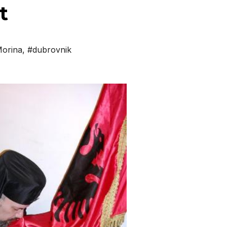
t
Morina
,
#dubrovnik