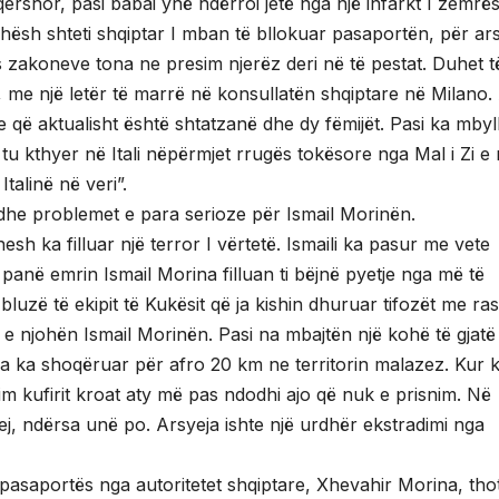
 qershor, pasi babai ynë ndërroi jetë nga një infarkt I zemrë
kohësh shteti shqiptar I mban të bllokuar pasaportën, për ar
 zakoneve tona ne presim njerëz deri në të pestat. Duhet t
i, me një letër të marrë në konsullatën shqiptare në Milano. 
he që aktualisht është shtatzanë dhe dy fëmijët. Pasi ka mbyl
 tu kthyer në Itali nëpërmjet rrugës tokësore nga Mal i Zi e
Italinë në veri”.
edhe problemet e para serioze për Ismail Morinën.
 ka filluar një terror I vërtetë. Ismaili ka pasur me vete
 panë emrin Ismail Morina filluan ti bëjnë pyetje nga më të
uzë të ekipit të Kukësit që ja kishin dhuruar tifozët me ras
e njohën Ismail Morinën. Pasi na mbajtën një kohë të gjatë
e na ka shoqëruar për afro 20 km ne territorin malazez. Kur 
 kufirit kroat aty më pas ndodhi ajo që nuk e prisnim. Në
ej, ndërsa unë po. Arsyeja ishte një urdhër ekstradimi nga
 pasaportës nga autoritetet shqiptare, Xhevahir Morina, tho