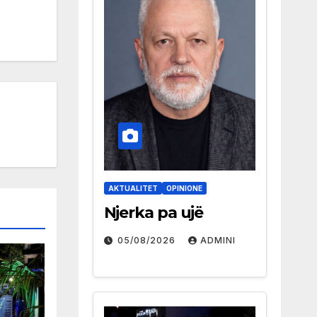
AKTUALITET
OPINIONE
Njerka pa ujë
05/08/2026
ADMINI