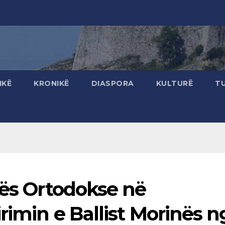
IKË
KRONIKË
DIASPORA
KULTURË
T
hës Ortodokse në
rimin e Ballist Morinës n