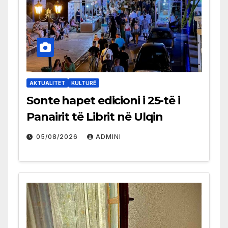
AKTUALITET
KULTURË
Sonte hapet edicioni i 25-të i
Panairit të Librit në Ulqin
05/08/2026
ADMINI