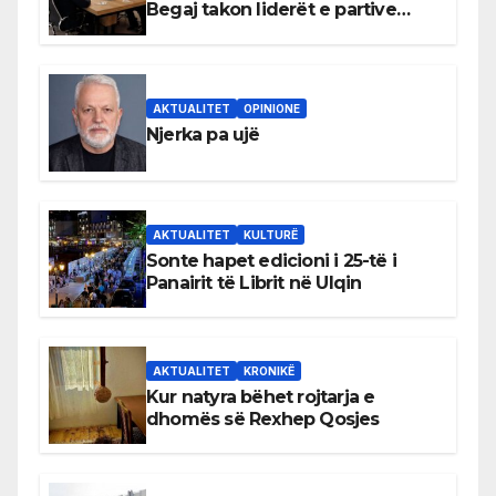
Begaj takon liderët e partive
shqiptare në Ulqin
AKTUALITET
OPINIONE
Njerka pa ujë
AKTUALITET
KULTURË
Sonte hapet edicioni i 25-të i
Panairit të Librit në Ulqin
AKTUALITET
KRONIKË
Kur natyra bëhet rojtarja e
dhomës së Rexhep Qosjes