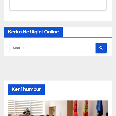
Kërko Në Ulqini Online
Keni humbur