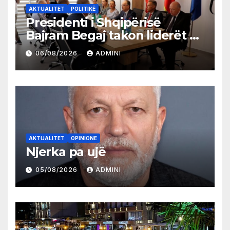
AKTUALITET
POLITIKË
Presidenti i Shqipërisë
Bajram Begaj takon liderët e
partive shqiptare në Ulqin
06/08/2026
ADMINI
AKTUALITET
OPINIONE
Njerka pa ujë
05/08/2026
ADMINI