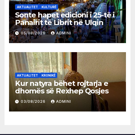
AKTUALITET
KULTURË
Sonte hapet edicioni i 25-të i
Panairit të Librit në Ulqin
05/08/2026
ADMINI
AKTUALITET
KRONIKË
Kur natyra bëhet rojtarja e
dhomës së Rexhep Qosjes
03/08/2026
ADMINI