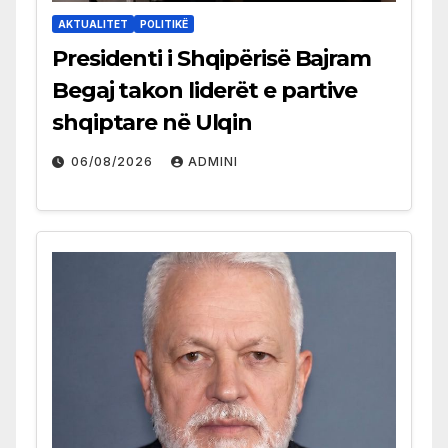
AKTUALITET
POLITIKË
Presidenti i Shqipërisë Bajram
Begaj takon liderët e partive
shqiptare në Ulqin
06/08/2026
ADMINI