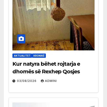
AKTUALITET
KRONIKË
Kur natyra bëhet rojtarja e
dhomës së Rexhep Qosjes
03/08/2026
ADMINI