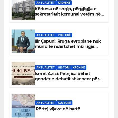
AKTUALITET
KRONIKË
Kërkesa në shqip, përgjigjja e
sekretariatit komunal vetëm në
gjuhën malazeze
AKTUALITET
POLITIKË
Ilir Çapuni: Rruga evropiane nuk
mund të ndërtohet mbi ligje
antikushtetuese
AKTUALITET
HISTORI
KRONIKË
Ismet Azizi: Petnjica bëhet
qendër e debatit shkencor për
Bihorin gjatë viteve 1939–1948
AKTUALITET
KULTURË
Përtej vijave në hartë