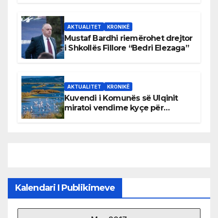
AKTUALITET
KRONIKË
Mustaf Bardhi riemërohet drejtor
i Shkollës Fillore “Bedri Elezaga”
AKTUALITET
KRONIKË
Kuvendi i Komunës së Ulqinit
miratoi vendime kyçe për
mbrojtjen e natyrës dhe
menaxhimin e qëndrueshëm të
burimeve më të çmuara
Kalendari I Publikimeve