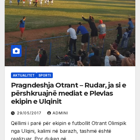
AKTUALITET
SPORTI
Pragndeshja Otrant – Rudar, ja si e
përshkruajnë mediat e Plevlas
ekipin e Ulqinit
29/05/2017
ADMINI
Qëllimi i parë për ekipin e futbollit Otrant Olimipik
nga Ulqini, kalimi në barazh, tashmë është
realizuar. Por dukeq që…