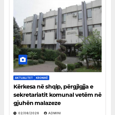
AKTUALITET
KRONIKË
Kërkesa në shqip, përgjigjja e
sekretariatit komunal vetëm në
gjuhën malazeze
02/08/2026
ADMINI