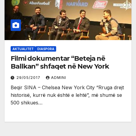
AKTUALITET
DIASPORA
Filmi dokumentar “Beteja në
Ballkan” shfaqet në New York
29/05/2017
ADMINI
Beqir SINA – Chelsea New York City “Rruga drejt
historisë, kurrë nuk është e lehtë”, më shumë se
500 shikues…