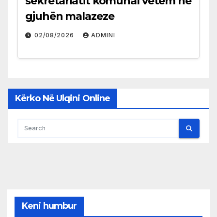
sekretariatit komunal vetëm në
gjuhën malazeze
02/08/2026
ADMINI
Kërko Në Ulqini Online
Keni humbur