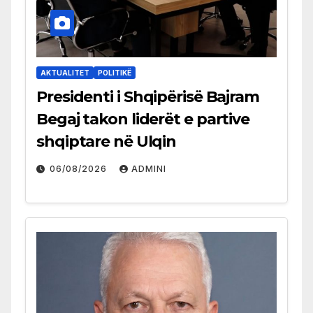
AKTUALITET
POLITIKË
Presidenti i Shqipërisë Bajram
Begaj takon liderët e partive
shqiptare në Ulqin
06/08/2026
ADMINI