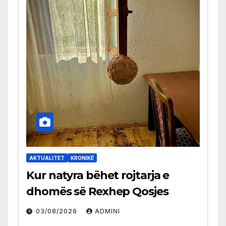
AKTUALITET
KRONIKË
Kur natyra bëhet rojtarja e
dhomës së Rexhep Qosjes
03/08/2026
ADMINI