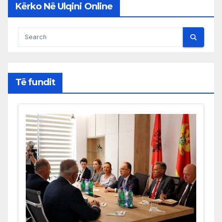
Kërko Në Ulqini Online
Të fundit