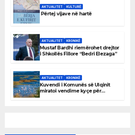
AKTUALITET
KULTURË
Përtej vijave në hartë
AKTUALITET
KRONIKË
Mustaf Bardhi riemërohet drejtor
i Shkollës Fillore “Bedri Elezaga”
AKTUALITET
KRONIKË
Kuvendi i Komunës së Ulqinit
miratoi vendime kyçe për
mbrojtjen e natyrës dhe
menaxhimin e qëndrueshëm të
burimeve më të çmuara