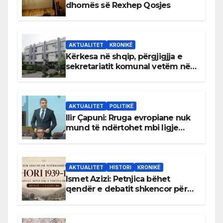
dhomës së Rexhep Qosjes
AKTUALITET
KRONIKË
Kërkesa në shqip, përgjigjja e
sekretariatit komunal vetëm në
gjuhën malazeze
AKTUALITET
POLITIKË
Ilir Çapuni: Rruga evropiane nuk
mund të ndërtohet mbi ligje
antikushtetuese
AKTUALITET
HISTORI
KRONIKË
Ismet Azizi: Petnjica bëhet
qendër e debatit shkencor për
Bihorin gjatë viteve 1939–1948