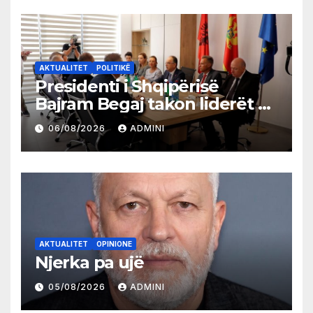
AKTUALITET
POLITIKË
Presidenti i Shqipërisë
Bajram Begaj takon liderët e
partive shqiptare në Ulqin
06/08/2026
ADMINI
AKTUALITET
OPINIONE
Njerka pa ujë
05/08/2026
ADMINI