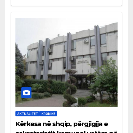
AKTUALITET
KRONIKË
Kërkesa në shqip, përgjigjja e