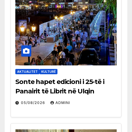
AKTUALITET
KULTURË
Sonte hapet edicioni i 25-të i
Panairit të Librit në Ulqin
05/08/2026
ADMINI