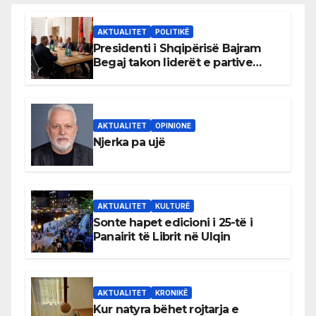
AKTUALITET
POLITIKË
Presidenti i Shqipërisë Bajram
Begaj takon liderët e partive
shqiptare në Ulqin
AKTUALITET
OPINIONE
Njerka pa ujë
AKTUALITET
KULTURË
Sonte hapet edicioni i 25-të i
Panairit të Librit në Ulqin
AKTUALITET
KRONIKË
Kur natyra bëhet rojtarja e