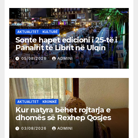
AKTUALITET
KULTURË
Sonte hapet edicioni i 25-të i
Panairit të Librit në Ulqin
05/08/2026
ADMINI
AKTUALITET
KRONIKË
Kur natyra bëhet rojtarja e
dhomës së Rexhep Qosjes
03/08/2026
ADMINI