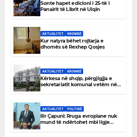
Sonte hapet edicioni i 25-të i
Panairit të Librit në Ulqin
AKTUALITET
KRONIKË
Kur natyra bëhet rojtarja e
dhomës së Rexhep Qosjes
AKTUALITET
KRONIKË
Kërkesa në shqip, përgjigjja e
sekretariatit komunal vetëm në
gjuhën malazeze
AKTUALITET
POLITIKË
Ilir Çapuni: Rruga evropiane nuk
mund të ndërtohet mbi ligje
antikushtetuese