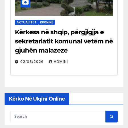
AKTUALITET
KRONIKË
Kërkesa në shqip, përgjigjja e
sekretariatit komunal vetëm në
gjuhën malazeze
02/08/2026
ADMINI
Kërko Në Ulqini Online