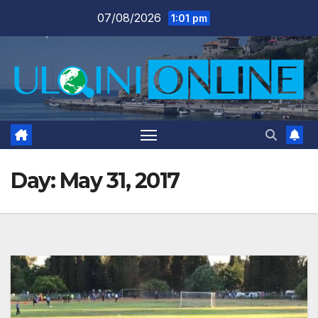
Skip
07/08/2026
1:01 pm
to
content
Day:
May 31, 2017