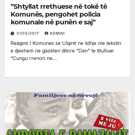
”Shtyllat rrethuese në tokë të
Komunës, pengohet policia
komunale në punën e saj”
31/05/2017
ADMINI
Reagimi I Komunes se Ulqinit ne lidhje me tekstin
e djeshem ne gazeten ditore “Dan” te titulluar
“Cungu rrenon ne…