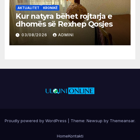
AKTUALITET
KRONIKË
Kur natyra bëhet rojtarja e
dhomës së Rexhep Qosjes
03/08/2026
ADMINI
Proudly powered by WordPress
|
Theme:
Newsup
by
Themeansar
.
Home
Kontakti