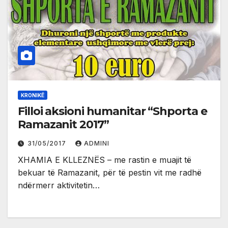
KRONIKË
Filloi aksioni humanitar “Shporta e
Ramazanit 2017”
31/05/2017
ADMINI
XHAMIA E KLLEZNËS – me rastin e muajit të
bekuar të Ramazanit, për të pestin vit me radhë
ndërmerr aktivitetin…