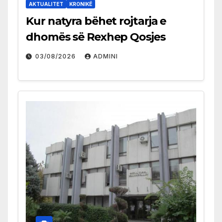
AKTUALITET
KRONIKË
Kur natyra bëhet rojtarja e
dhomës së Rexhep Qosjes
03/08/2026
ADMINI