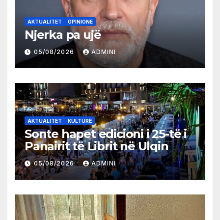
AKTUALITET
OPINIONE
Njerka pa ujë
05/08/2026
ADMINI
AKTUALITET
KULTURË
Sonte hapet edicioni i 25-të i
Panairit të Librit në Ulqin
05/08/2026
ADMINI