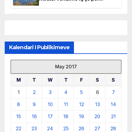
mbrojtjen e natyrës dhe
menaxhimin e qëndrueshëm të
burimeve më të çmuara
Kalendari I Publikimeve
May 2017
M
T
W
T
F
S
S
1
2
3
4
5
6
7
8
9
10
11
12
13
14
15
16
17
18
19
20
21
22
23
24
25
26
27
28