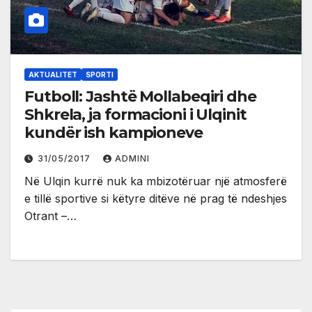
AKTUALITET
SPORTI
Futboll: Jashtë Mollabeqiri dhe
Shkrela, ja formacioni i Ulqinit
kundër ish kampioneve
31/05/2017
ADMINI
Në Ulqin kurrë nuk ka mbizotëruar një atmosferë
e tillë sportive si këtyre ditëve në prag të ndeshjes
Otrant –…