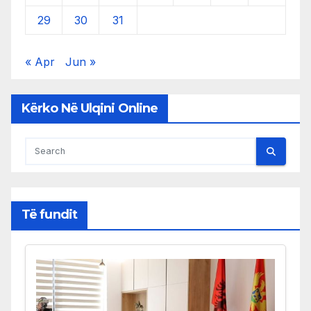
29
30
31
« Apr
Jun »
Kërko Në Ulqini Online
Të fundit