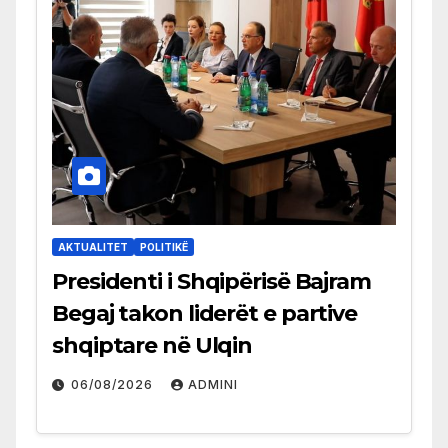
AKTUALITET
POLITIKË
Presidenti i Shqipërisë Bajram
Begaj takon liderët e partive
shqiptare në Ulqin
06/08/2026
ADMINI