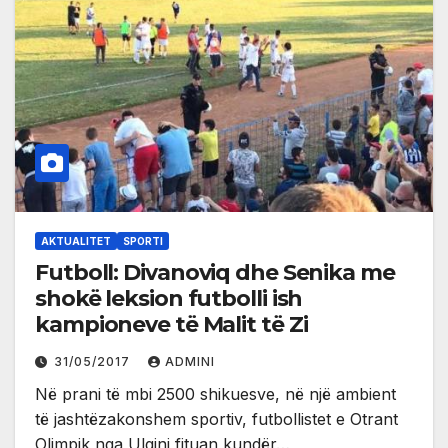
AKTUALITET
SPORTI
Futboll: Divanoviq dhe Senika me
shokë leksion futbolli ish
kampioneve të Malit të Zi
31/05/2017
ADMINI
Në prani të mbi 2500 shikuesve, në një ambient
të jashtëzakonshem sportiv, futbollistet e Otrant
Olimpik nga Ulqini fituan kundër…