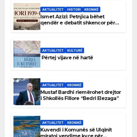
AKTUALITET
HISTORI
KRONIKË
Ismet Azizi: Petnjica bëhet
qendër e debatit shkencor për
Bihorin gjatë viteve 1939–1948
AKTUALITET
KULTURË
Përtej vijave në hartë
AKTUALITET
KRONIKË
Mustaf Bardhi riemërohet drejtor
i Shkollës Fillore “Bedri Elezaga”
AKTUALITET
KRONIKË
Kuvendi i Komunës së Ulqinit
miratoi vendime kyçe për