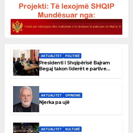
AKTUALITET
POLITIKË
Presidenti i Shqipërisë Bajram
Begaj takon liderët e partive
shqiptare në Ulqin
AKTUALITET
OPINIONE
Njerka pa ujë
AKTUALITET
KULTURË