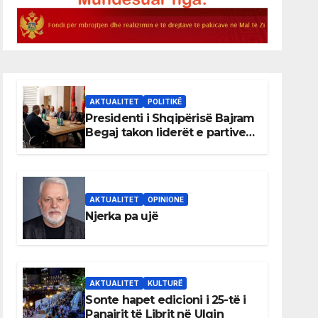
AKTUALITET
POLITIKË
Presidenti i Shqipërisë Bajram
Begaj takon liderët e partive
shqiptare në Ulqin
AKTUALITET
OPINIONE
Njerka pa ujë
AKTUALITET
KULTURË
Sonte hapet edicioni i 25-të i
Panairit të Librit në Ulqin