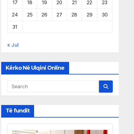
17
18
19
20
21
22
23
24
25
26
27
28
29
30
31
« Jul
Kërko Në Ulqini Online
Të fundit