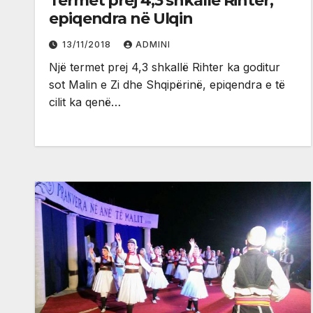
Tërmet prej 4,3 shkallë Rihter,
epiqendra në Ulqin
13/11/2018
ADMINI
Një termet prej 4,3 shkallë Rihter ka goditur
sot Malin e Zi dhe Shqipërinë, epiqendra e të
cilit ka qenë…