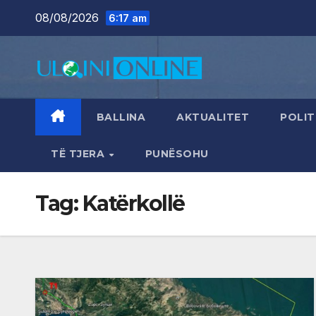
Skip
08/08/2026
6:17 am
to
content
BALLINA
AKTUALITET
POLIT
TË TJERA
PUNËSOHU
Tag:
Katërkollë