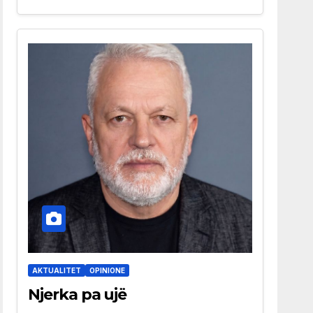
AKTUALITET
OPINIONE
Njerka pa ujë