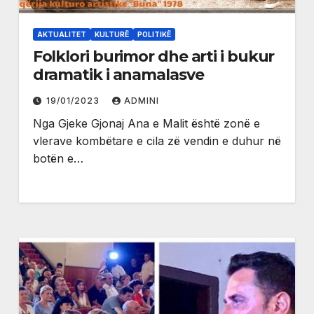
AKTUALITET
KULTURË
POLITIKË
Folklori burimor dhe arti i bukur
dramatik i anamalasve
19/01/2023
ADMINI
Nga Gjeke Gjonaj Ana e Malit është zonë e
vlerave kombëtare e cila zë vendin e duhur në
botën e…