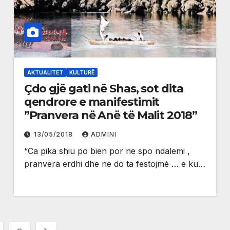
AKTUALITET
KULTURË
Çdo gjë gati në Shas, sot dita
qendrore e manifestimit
”Pranvera në Anë të Malit 2018”
13/05/2018
ADMINI
“Ca pika shiu po bien por ne spo ndalemi ,
pranvera erdhi dhe ne do ta festojmè … e ku…