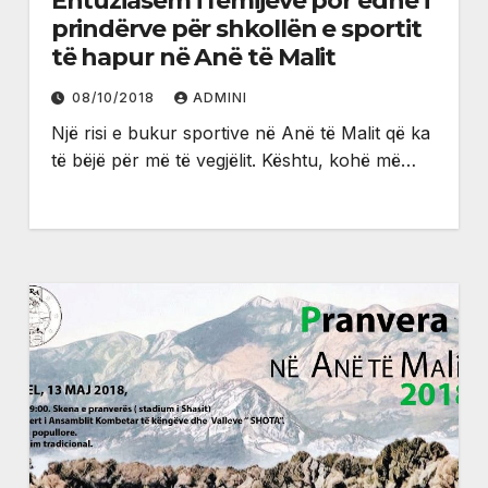
Entuziasëm i fëmijëve por edhe i
prindërve për shkollën e sportit
të hapur në Anë të Malit
08/10/2018
ADMINI
Një risi e bukur sportive në Anë të Malit që ka
të bëjë për më të vegjëlit. Kështu, kohë më…