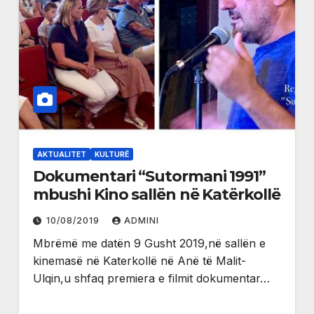
AKTUALITET
KULTURË
Dokumentari “Sutormani 1991”
mbushi Kino sallën në Katërkollë
10/08/2019
ADMINI
Mbrëmë me datën 9 Gusht 2019,në sallën e
kinemasë në Katerkollë në Anë të Malit-
Ulqin,u shfaq premiera e filmit dokumentar…