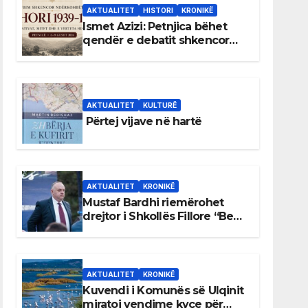
AKTUALITET
HISTORI
KRONIKË
Ismet Azizi: Petnjica bëhet
qendër e debatit shkencor
për Bihorin gjatë viteve 1939–
1948
AKTUALITET
KULTURË
Përtej vijave në hartë
AKTUALITET
KRONIKË
Mustaf Bardhi riemërohet
drejtor i Shkollës Fillore “Bedri
Elezaga”
AKTUALITET
KRONIKË
Kuvendi i Komunës së Ulqinit
miratoi vendime kyçe për