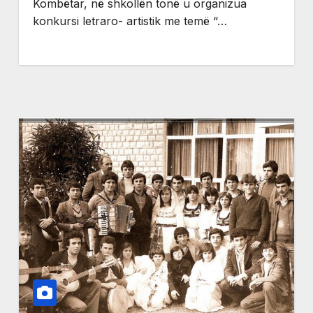
Kombëtar, në shkollën tonë u organizua
konkursi letraro- artistik me temë “…