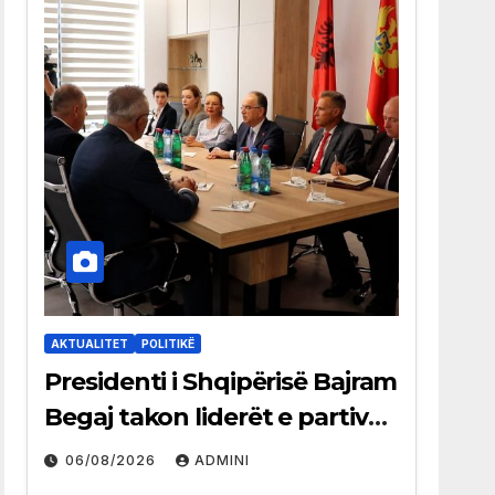
AKTUALITET
POLITIKË
Presidenti i Shqipërisë Bajram
Begaj takon liderët e partive
shqiptare në Ulqin
06/08/2026
ADMINI