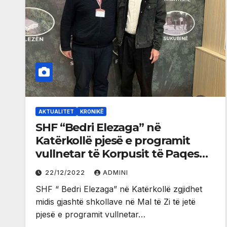
AKTUALITET
KRONIKË
SHF “Bedri Elezaga” në
Katërkollë pjesë e programit
vullnetar të Korpusit të Paqes
Amerikane
22/12/2022
ADMINI
SHF “ Bedri Elezaga” në Katërkollë zgjidhet
midis gjashtë shkollave në Mal të Zi të jetë
pjesë e programit vullnetar…