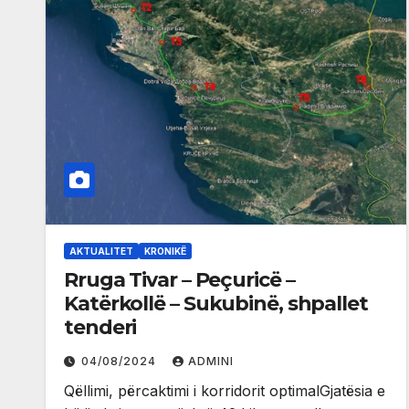
AKTUALITET
KRONIKË
Rruga Tivar – Peçuricë –
Katërkollë – Sukubinë, shpallet
tenderi
04/08/2024
ADMINI
Qëllimi, përcaktimi i korridorit optimalGjatësia e