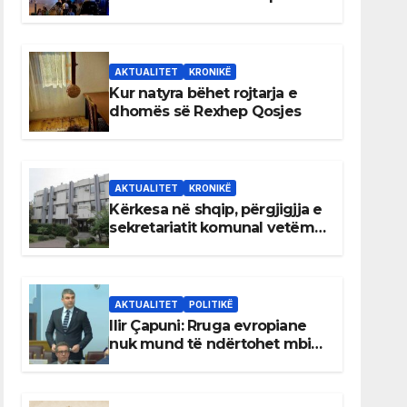
AKTUALITET
KRONIKË
Kur natyra bëhet rojtarja e
dhomës së Rexhep Qosjes
AKTUALITET
KRONIKË
Kërkesa në shqip, përgjigjja e
sekretariatit komunal vetëm
në gjuhën malazeze
AKTUALITET
POLITIKË
Ilir Çapuni: Rruga evropiane
nuk mund të ndërtohet mbi
ligje antikushtetuese