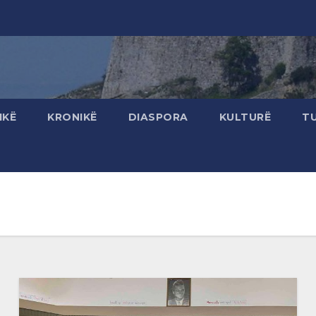
IKË
KRONIKË
DIASPORA
KULTURË
T