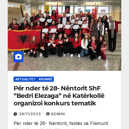
AKTUALITET
KRONIKË
Për nder të 28- Nëntorit ShF
”Bedri Elezaga” në Katërkollë
organizoi konkurs tematik
28/11/2023
ADMINI
Për nder të 28- Nëntorit, festës së Flamurit