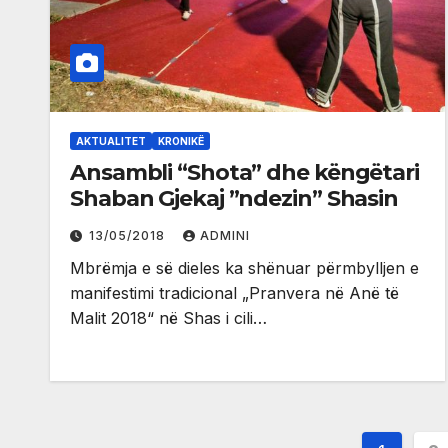
AKTUALITET
KRONIKË
Ansambli “Shota” dhe këngëtari
Shaban Gjekaj ”ndezin” Shasin
13/05/2018
ADMINI
Mbrëmja e së dieles ka shënuar përmbylljen e
manifestimi tradicional „Pranvera në Anë të
Malit 2018“ në Shas i cili…