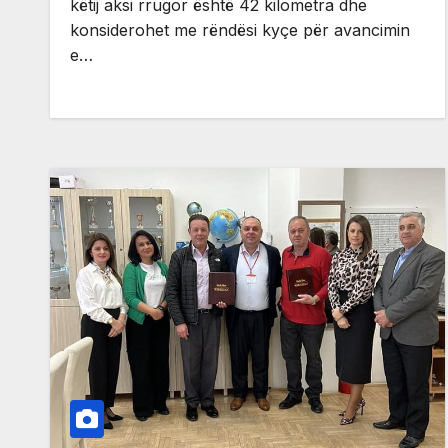
këtij aksi rrugor është 42 kilometra dhe
konsiderohet me rëndësi kyçe për avancimin
e…