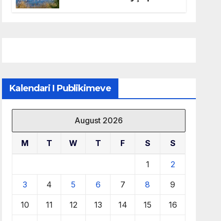
mbrojtjen e natyrës dhe
menaxhimin e qëndrueshëm
të burimeve më të çmuara
Kalendari I Publikimeve
August 2026
M
T
W
T
F
S
S
1
2
3
4
5
6
7
8
9
10
11
12
13
14
15
16