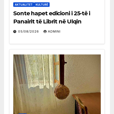
AKTUALITET
KULTURË
Sonte hapet edicioni i 25-të i
Panairit të Librit në Ulqin
05/08/2026
ADMINI