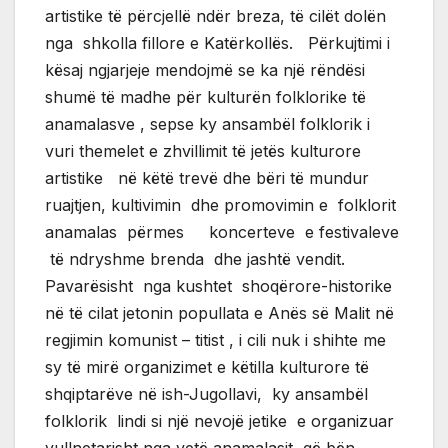
artistike të përcjellë ndër breza, të cilët dolën
nga shkolla fillore e Katërkollës. Përkujtimi i
kësaj ngjarjeje mendojmë se ka një rëndësi
shumë të madhe për kulturën folklorike të
anamalasve , sepse ky ansambël folklorik i
vuri themelet e zhvillimit të jetës kulturore
artistike në këtë trevë dhe bëri të mundur
ruajtjen, kultivimin dhe promovimin e folklorit
anamalas përmes koncerteve e festivaleve
të ndryshme brenda dhe jashtë vendit.
Pavarësisht nga kushtet shoqërore-historike
në të cilat jetonin popullata e Anës së Malit në
regjimin komunist – titist , i cili nuk i shihte me
sy të mirë organizimet e këtilla kulturore të
shqiptarëve në ish-Jugollavi, ky ansambël
folklorik lindi si një nevojë jetike e organizuar
vullnetarisht nga vetë anamalasit që bën