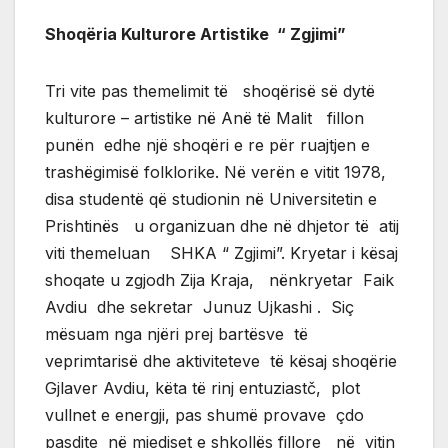
Shoqëria Kulturore Artistike “ Zgjimi”
Tri vite pas themelimit të shoqërisë së dytë
kulturore – artistike në Anë të Malit fillon
punën edhe një shoqëri e re për ruajtjen e
trashëgimisë folklorike. Në verën e vitit 1978,
disa studentë që studionin në Universitetin e
Prishtinës u organizuan dhe në dhjetor të atij
viti themeluan SHKA “ Zgjimi”. Kryetar i kësaj
shoqate u zgjodh Zija Kraja, nënkryetar Faik
Avdiu dhe sekretar Junuz Ujkashi . Siç
mësuam nga njëri prej bartësve të
veprimtarisë dhe aktiviteteve të kësaj shoqërie
Gjlaver Avdiu, këta të rinj entuziastč, plot
vullnet e energji, pas shumë provave çdo
pasdite në mjediset e shkollës fillore në vitin