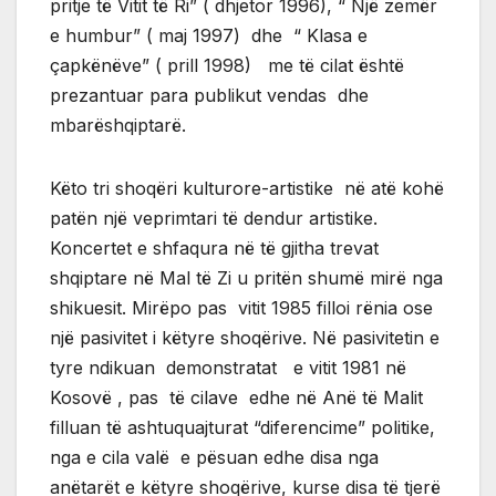
pritje të Vitit të Ri” ( dhjetor 1996), “ Një zemër
e humbur” ( maj 1997) dhe “ Klasa e
çapkënëve” ( prill 1998) me të cilat është
prezantuar para publikut vendas dhe
mbarëshqiptarë.
Këto tri shoqëri kulturore-artistike në atë kohë
patën një veprimtari të dendur artistike.
Koncertet e shfaqura në të gjitha trevat
shqiptare në Mal të Zi u pritën shumë mirë nga
shikuesit. Mirëpo pas vitit 1985 filloi rënia ose
një pasivitet i këtyre shoqërive. Në pasivitetin e
tyre ndikuan demonstratat e vitit 1981 në
Kosovë , pas të cilave edhe në Anë të Malit
filluan të ashtuquajturat “diferencime” politike,
nga e cila valë e pësuan edhe disa nga
anëtarët e këtyre shoqërive, kurse disa të tjerë