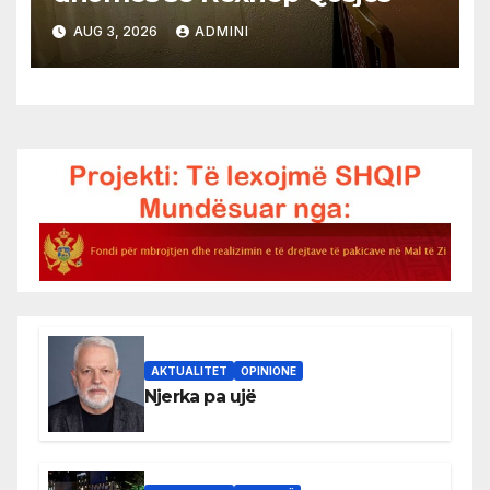
AUG 3, 2026
ADMINI
AKTUALITET
OPINIONE
Njerka pa ujë