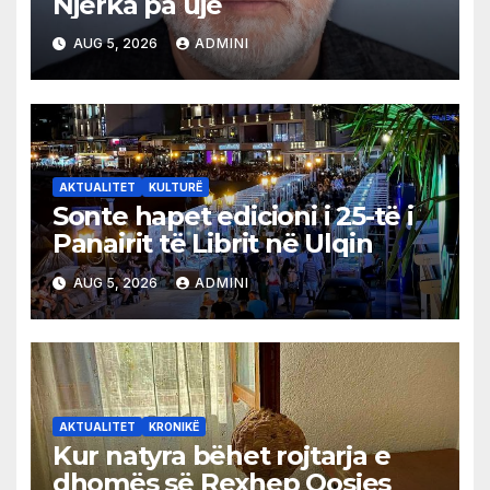
Njerka pa ujë
AUG 5, 2026
ADMINI
AKTUALITET
KULTURË
Sonte hapet edicioni i 25-të i
Panairit të Librit në Ulqin
AUG 5, 2026
ADMINI
AKTUALITET
KRONIKË
Kur natyra bëhet rojtarja e
dhomës së Rexhep Qosjes