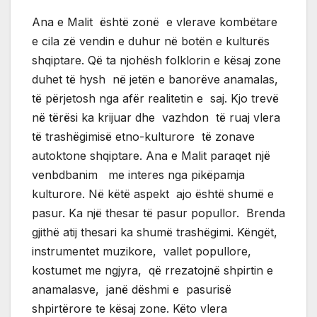
Ana e Malit është zonë e vlerave kombëtare
e cila zë vendin e duhur në botën e kulturës
shqiptare. Që ta njohësh folklorin e kësaj zone
duhet të hysh në jetën e banorëve anamalas,
të përjetosh nga afër realitetin e saj. Kjo trevë
në tërësi ka krijuar dhe vazhdon të ruaj vlera
të trashëgimisë etno-kulturore të zonave
autoktone shqiptare. Ana e Malit paraqet një
venbdbanim me interes nga pikëpamja
kulturore. Në këtë aspekt ajo është shumë e
pasur. Ka një thesar të pasur popullor. Brenda
gjithë atij thesari ka shumë trashëgimi. Këngët,
instrumentet muzikore, vallet popullore,
kostumet me ngjyra, që rrezatojnë shpirtin e
anamalasve, janë dëshmi e pasurisë
shpirtërore te kësaj zone. Këto vlera