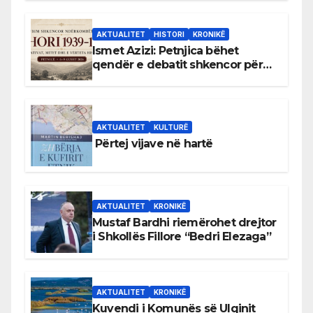
AKTUALITET
HISTORI
KRONIKË
Ismet Azizi: Petnjica bëhet
qendër e debatit shkencor për
Bihorin gjatë viteve 1939–1948
AKTUALITET
KULTURË
Përtej vijave në hartë
AKTUALITET
KRONIKË
Mustaf Bardhi riemërohet drejtor
i Shkollës Fillore “Bedri Elezaga”
AKTUALITET
KRONIKË
Kuvendi i Komunës së Ulqinit