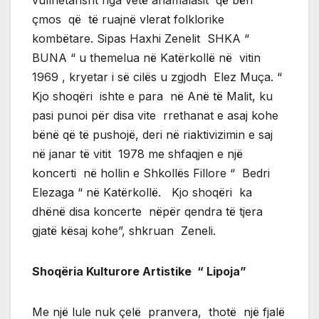
çmos që të ruajnë vlerat folklorike
kombëtare. Sipas Haxhi Zenelit SHKA “
BUNA “ u themelua në Katërkollë në vitin
1969 , kryetar i së cilës u zgjodh Elez Muça. “
Kjo shoqëri ishte e para në Anë të Malit, ku
pasi punoi për disa vite rrethanat e asaj kohe
bënë që të pushojë, deri në riaktivizimin e saj
në janar të vitit 1978 me shfaqjen e një
koncerti në hollin e Shkollës Fillore “ Bedri
Elezaga “ në Katërkollë. Kjo shoqëri ka
dhënë disa koncerte nëpër qendra të tjera
gjatë kësaj kohe”, shkruan Zeneli.
Shoqëria Kulturore Artistike “ Lipoja”
Me një lule nuk çelë pranvera, thotë një fjalë