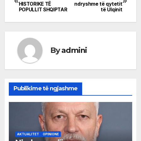
HISTORIKE TË
ndryshme të qytetit
navigation
POPULLIT SHQIPTAR
të Ulqinit
By
admini
Publikime të ngjashme
AKTUALITET
OPINIONE