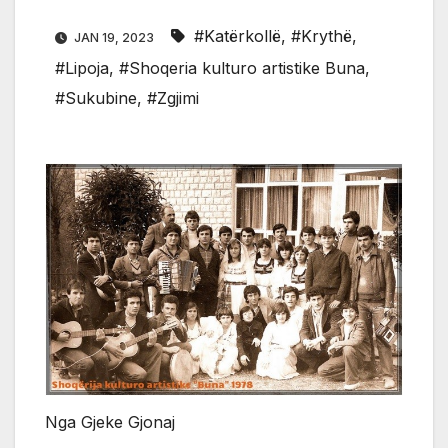
#Katërkollë
,
#Krythë
,
JAN 19, 2023
#Lipoja
,
#Shoqeria kulturo artistike Buna
,
#Sukubine
,
#Zgjimi
Nga Gjeke Gjonaj