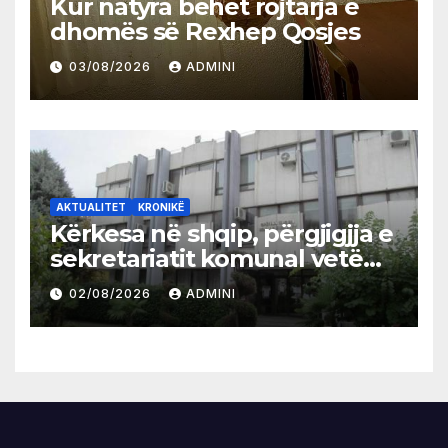
Kur natyra bëhet rojtarja e
dhomës së Rexhep Qosjes
03/08/2026
ADMINI
AKTUALITET
KRONIKË
Kërkesa në shqip, përgjigjja e
sekretariatit komunal vetëm
në gjuhën malazeze
02/08/2026
ADMINI