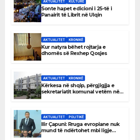
AKTUALITET
KULTURË
Sonte hapet edicioni i 25-të i
Panairit të Librit në Ulqin
AKTUALITET
KRONIKË
Kur natyra bëhet rojtarja e
dhomës së Rexhep Qosjes
AKTUALITET
KRONIKË
Kërkesa në shqip, përgjigjja e
sekretariatit komunal vetëm në
gjuhën malazeze
AKTUALITET
POLITIKË
Ilir Çapuni: Rruga evropiane nuk
mund të ndërtohet mbi ligje
antikushtetuese