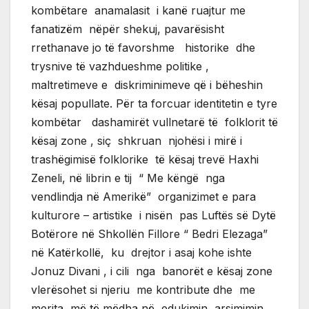
kombëtare anamalasit i kanë ruajtur me
fanatizëm nëpër shekuj, pavarësisht
rrethanave jo të favorshme historike dhe
trysnive të vazhdueshme politike ,
maltretimeve e diskriminimeve që i bëheshin
kësaj popullate. Për ta forcuar identitetin e tyre
kombëtar dashamirët vullnetarë të folklorit të
kësaj zone , siç shkruan njohësi i mirë i
trashëgimisë folklorike të kësaj trevë Haxhi
Zeneli, në librin e tij “ Me këngë nga
vendlindja në Amerikë” organizimet e para
kulturore – artistike i nisën pas Luftës së Dytë
Botërore në Shkollën Fillore “ Bedri Elezaga”
në Katërkollë, ku drejtor i asaj kohe ishte
Jonuz Divani , i cili nga banorët e kësaj zone
vlerësohet si njeriu me kontribute dhe me
merita më të mëdha në edukimin, arsimimin