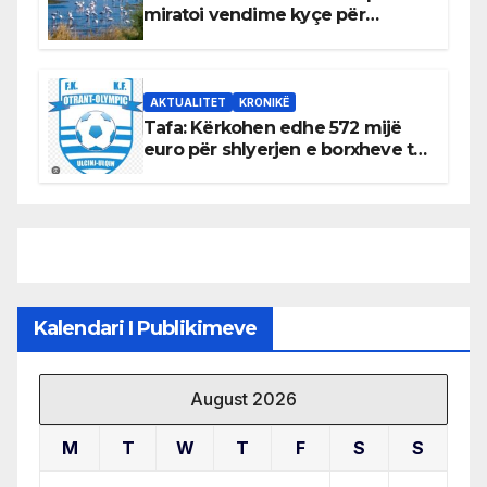
miratoi vendime kyçe për
mbrojtjen e natyrës dhe
menaxhimin e qëndrueshëm të
burimeve më të çmuara
AKTUALITET
KRONIKË
Tafa: Kërkohen edhe 572 mijë
euro për shlyerjen e borxheve të
KF Otrant – Salaj kërkoi sqarime
nga drejtuesit e klubit
Kalendari I Publikimeve
August 2026
M
T
W
T
F
S
S