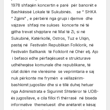
1978 shfaqën koncertin e parë për banorët e
Bashkësisë Lokale të Sukubinës. se “ SHKA
“ Zgjimi” , e përbërë nga grupi i djemve dhe
vajzave shfaqi me sukses koncerte në të
gjitha trevat shqiptare në Mal të Zi, si në
Sukubinë, Katërkollë, Ostros, Tuz e Ulqin,
pastaj në Festivalin Republikan Folklorik, në
Festivalin Ballkanik të Folklorit në Ohër etj. Ajo
i befasoi edhe përfaqësuesit e strukturave
udhëheqëse komunale dhe republikane, të
cilat dolën me vlerësime se veprimtaria e saj
nuk përkonte me frymën e vëllazërim-
bashkimit jugosllav dhe si e tillë duhej hetuar
nga Administrata e Sigurimit Shtetëror të UDB-
ës jugosllave, e cila filloi t’i thërrasë në biseda
informative themeluesit dhe anëtarët e kësaj