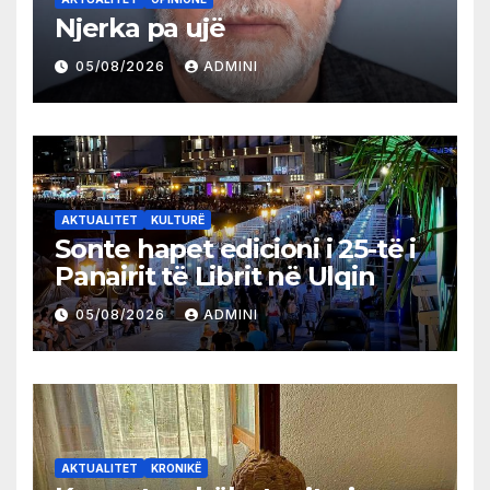
Njerka pa ujë
05/08/2026
ADMINI
AKTUALITET
KULTURË
Sonte hapet edicioni i 25-të i
Panairit të Librit në Ulqin
05/08/2026
ADMINI
AKTUALITET
KRONIKË