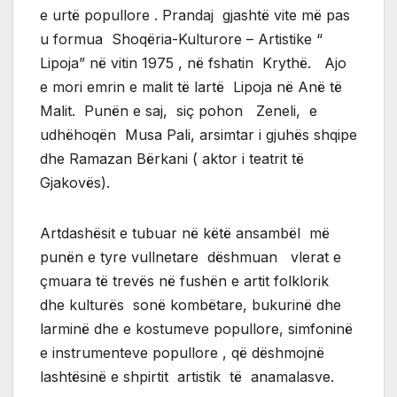
e urtë popullore . Prandaj gjashtë vite më pas
u formua Shoqëria-Kulturore – Artistike “
Lipoja” në vitin 1975 , në fshatin Krythë. Ajo
e mori emrin e malit të lartë Lipoja në Anë të
Malit. Punën e saj, siç pohon Zeneli, e
udhëhoqën Musa Pali, arsimtar i gjuhës shqipe
dhe Ramazan Bërkani ( aktor i teatrit të
Gjakovës).
Artdashësit e tubuar në këtë ansambël më
punën e tyre vullnetare dëshmuan vlerat e
çmuara të trevës në fushën e artit folklorik
dhe kulturës sonë kombëtare, bukurinë dhe
larminë dhe e kostumeve popullore, simfoninë
e instrumenteve popullore , që dëshmojnë
lashtësinë e shpirtit artistik të anamalasve.