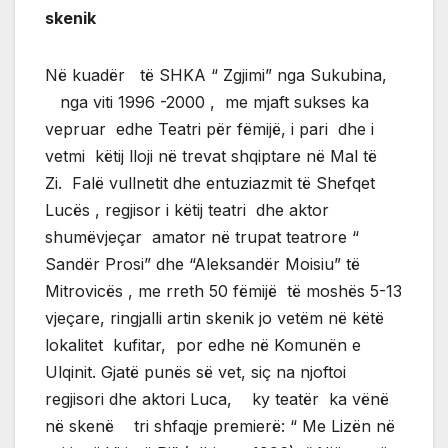
skenik
Në kuadër të SHKA “ Zgjimi” nga Sukubina,
nga viti 1996 -2000 , me mjaft sukses ka
vepruar edhe Teatri për fëmijë, i pari dhe i
vetmi këtij lloji në trevat shqiptare në Mal të
Zi. Falë vullnetit dhe entuziazmit të Shefqet
Lucës , regjisor i këtij teatri dhe aktor
shumëvjeçar amator në trupat teatrore “
Sandër Prosi” dhe “Aleksandër Moisiu” të
Mitrovicës , me rreth 50 fëmijë të moshës 5-13
vjeçare, ringjalli artin skenik jo vetëm në këtë
lokalitet kufitar, por edhe në Komunën e
Ulqinit. Gjatë punës së vet, siç na njoftoi
regjisori dhe aktori Luca, ky teatër ka vënë
në skenë tri shfaqje premierë: “ Me Lizën në