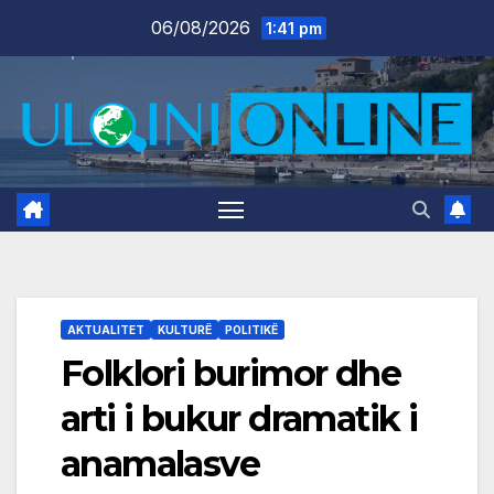
Skip
06/08/2026
1:41 pm
to
content
AKTUALITET
KULTURË
POLITIKË
Folklori burimor dhe
arti i bukur dramatik i
anamalasve