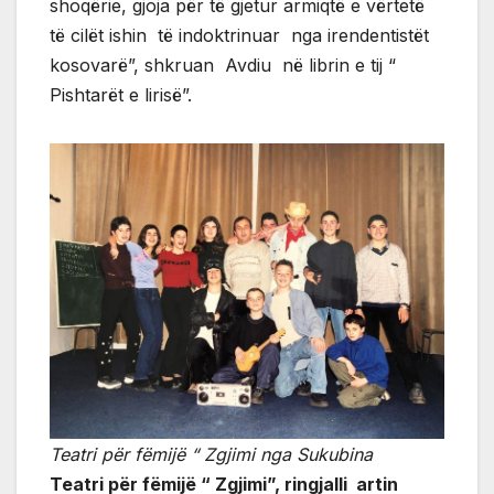
shoqërie, gjoja për të gjetur armiqtë e vërtetë
të cilët ishin të indoktrinuar nga irendentistët
kosovarë”, shkruan Avdiu në librin e tij “
Pishtarët e lirisë”.
Teatri për fëmijë “ Zgjimi nga Sukubina
Teatri për fëmijë “ Zgjimi”, ringjalli artin