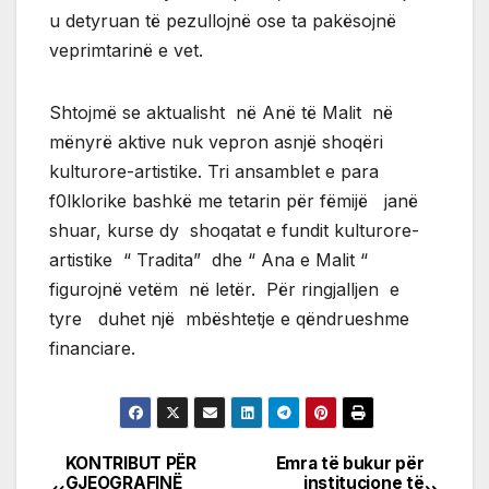
u detyruan të pezullojnë ose ta pakësojnë
veprimtarinë e vet.
Shtojmë se aktualisht në Anë të Malit në
mënyrë aktive nuk vepron asnjë shoqëri
kulturore-artistike. Tri ansamblet e para
f0lklorike bashkë me tetarin për fëmijë janë
shuar, kurse dy shoqatat e fundit kulturore-
artistike “ Tradita” dhe “ Ana e Malit “
figurojnë vetëm në letër. Për ringjalljen e
tyre duhet një mbështetje e qëndrueshme
financiare.
KONTRIBUT PËR
Emra të bukur për
Post
GJEOGRAFINË
institucione të