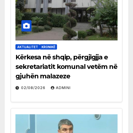
AKTUALITET
KRONIKË
Kërkesa në shqip, përgjigjja e
sekretariatit komunal vetëm në
gjuhën malazeze
02/08/2026
ADMINI