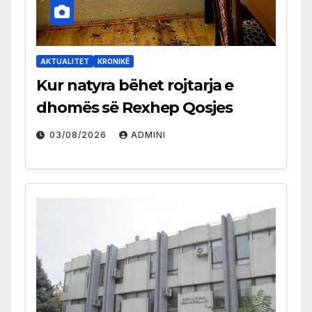
AKTUALITET
KRONIKË
Kur natyra bëhet rojtarja e
dhomës së Rexhep Qosjes
03/08/2026
ADMINI