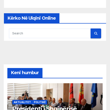
Kërko Në Ulqini Online
Keni humbur
AKTUALITET
POLITIKË
Presidenti i Shqipërisë