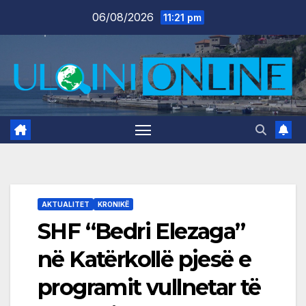
Skip
06/08/2026
11:21 pm
to
content
AKTUALITET
KRONIKË
SHF “Bedri Elezaga”
në Katërkollë pjesë e
programit vullnetar të