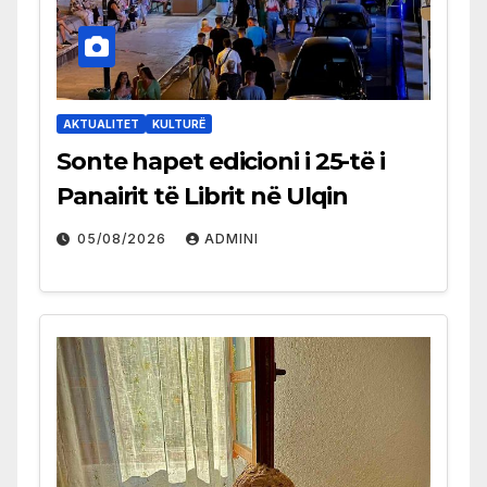
AKTUALITET
KULTURË
Sonte hapet edicioni i 25-të i
Panairit të Librit në Ulqin
05/08/2026
ADMINI