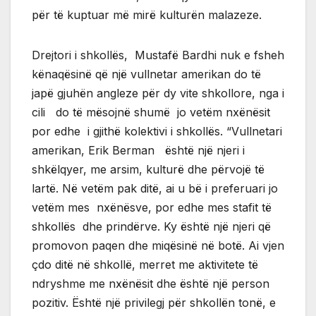
për të kuptuar më mirë kulturën malazeze.
Drejtori i shkollës, Mustafë Bardhi nuk e fsheh
kënaqësinë që një vullnetar amerikan do të
japë gjuhën angleze për dy vite shkollore, nga i
cili do të mësojnë shumë jo vetëm nxënësit
por edhe i gjithë kolektivi i shkollës. “Vullnetari
amerikan, Erik Berman është një njeri i
shkëlqyer, me arsim, kulturë dhe përvojë të
lartë. Në vetëm pak ditë, ai u bë i preferuari jo
vetëm mes nxënësve, por edhe mes stafit të
shkollës dhe prindërve. Ky është një njeri që
promovon paqen dhe miqësinë në botë. Ai vjen
çdo ditë në shkollë, merret me aktivitete të
ndryshme me nxënësit dhe është një person
pozitiv. Është një privilegj për shkollën tonë, e