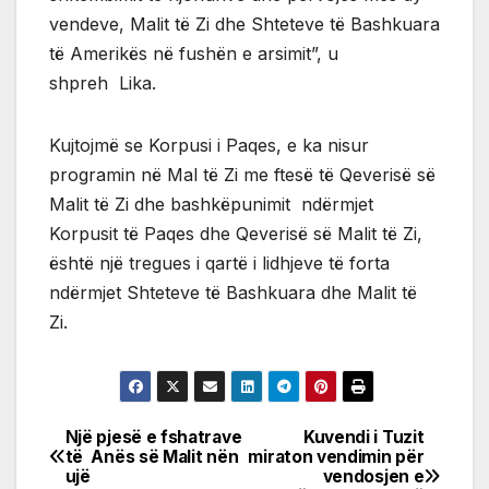
vendeve, Malit të Zi dhe Shteteve të Bashkuara
të Amerikës në fushën e arsimit”, u
shpreh Lika.
Kujtojmë se Korpusi i Paqes, e ka nisur
programin në Mal të Zi me ftesë të Qeverisë së
Malit të Zi dhe bashkëpunimit ndërmjet
Korpusit të Paqes dhe Qeverisë së Malit të Zi,
është një tregues i qartë i lidhjeve të forta
ndërmjet Shteteve të Bashkuara dhe Malit të
Zi.
Një pjesë e fshatrave
Kuvendi i Tuzit
Post
të Anës së Malit nën
miraton vendimin për
ujë
vendosjen e