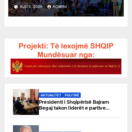
AUG 5, 2026
ADMINI
AKTUALITET
POLITIKË
Presidenti i Shqipërisë Bajram
Begaj takon liderët e partive
shqiptare në Ulqin