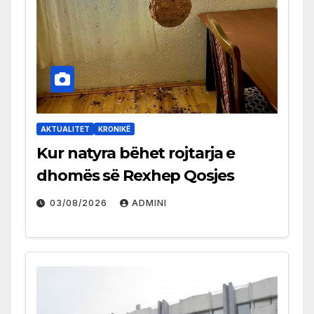
AKTUALITET
KRONIKË
Kur natyra bëhet rojtarja e
dhomës së Rexhep Qosjes
03/08/2026
ADMINI