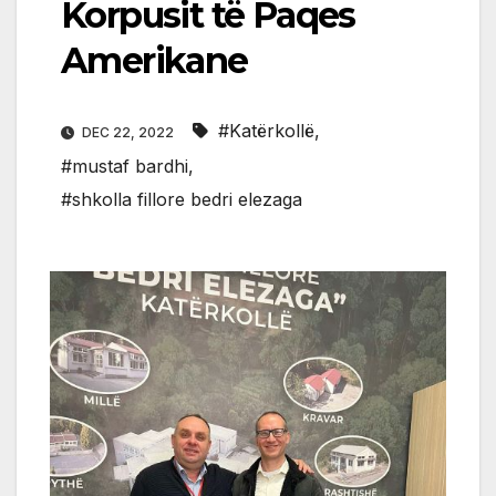
Korpusit të Paqes
Amerikane
#Katërkollë
,
DEC 22, 2022
#mustaf bardhi
,
#shkolla fillore bedri elezaga