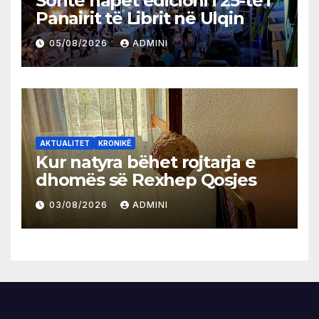
Sonte hapet edicioni i 25-të i
Panairit të Librit në Ulqin
05/08/2026
ADMINI
AKTUALITET
KRONIKË
Kur natyra bëhet rojtarja e
dhomës së Rexhep Qosjes
03/08/2026
ADMINI