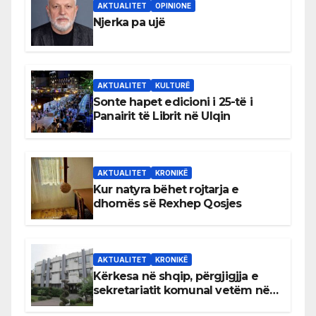
AKTUALITET
OPINIONE
Njerka pa ujë
AKTUALITET
KULTURË
Sonte hapet edicioni i 25-të i
Panairit të Librit në Ulqin
AKTUALITET
KRONIKË
Kur natyra bëhet rojtarja e
dhomës së Rexhep Qosjes
AKTUALITET
KRONIKË
Kërkesa në shqip, përgjigjja e
sekretariatit komunal vetëm në
gjuhën malazeze