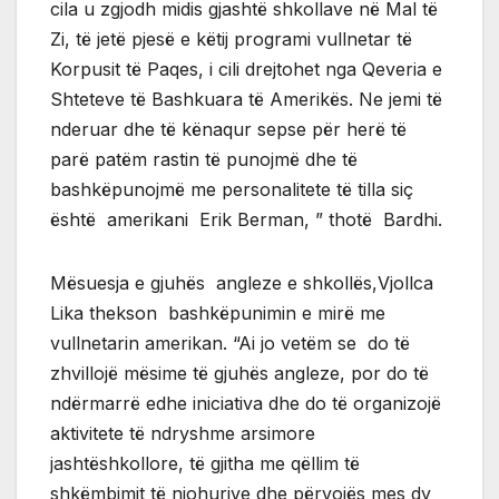
cila u zgjodh midis gjashtë shkollave në Mal të
Zi, të jetë pjesë e këtij programi vullnetar të
Korpusit të Paqes, i cili drejtohet nga Qeveria e
Shteteve të Bashkuara të Amerikës. Ne jemi të
nderuar dhe të kënaqur sepse për herë të
parë patëm rastin të punojmë dhe të
bashkëpunojmë me personalitete të tilla siç
është amerikani Erik Berman, ” thotë Bardhi.
Mësuesja e gjuhës angleze e shkollës,Vjollca
Lika thekson bashkëpunimin e mirë me
vullnetarin amerikan. “Ai jo vetëm se do të
zhvillojë mësime të gjuhës angleze, por do të
ndërmarrë edhe iniciativa dhe do të organizojë
aktivitete të ndryshme arsimore
jashtëshkollore, të gjitha me qëllim të
shkëmbimit të njohurive dhe përvojës mes dy