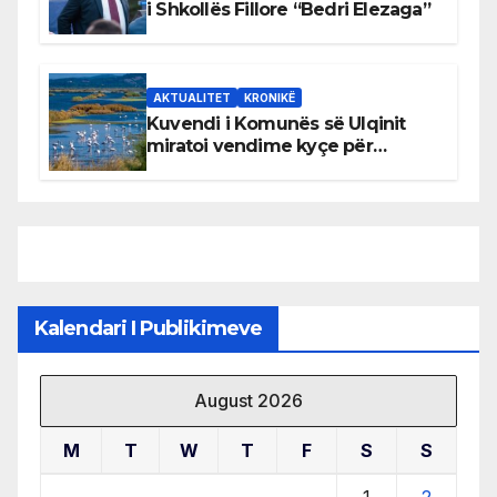
i Shkollës Fillore “Bedri Elezaga”
AKTUALITET
KRONIKË
Kuvendi i Komunës së Ulqinit
miratoi vendime kyçe për
mbrojtjen e natyrës dhe
menaxhimin e qëndrueshëm të
burimeve më të çmuara
Kalendari I Publikimeve
August 2026
M
T
W
T
F
S
S