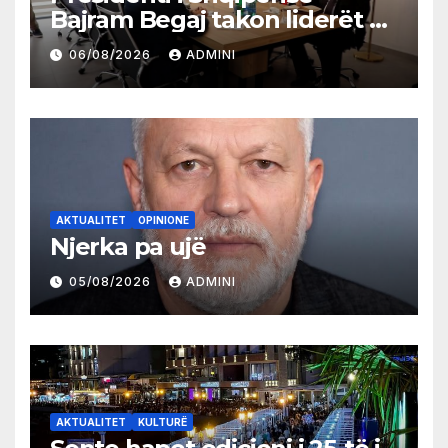
Bajram Begaj takon liderët e
partive shqiptare në Ulqin
06/08/2026
ADMINI
AKTUALITET
OPINIONE
Njerka pa ujë
05/08/2026
ADMINI
AKTUALITET
KULTURË