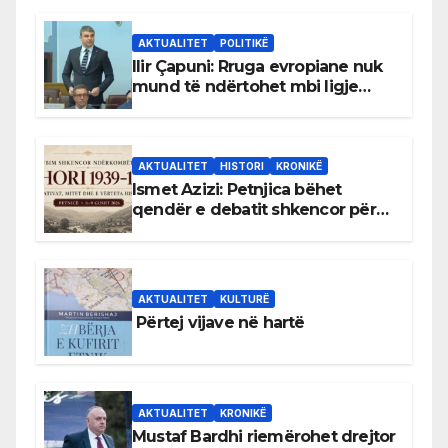
AKTUALITET
POLITIKË
Ilir Çapuni: Rruga evropiane nuk
mund të ndërtohet mbi ligje
antikushtetuese
AKTUALITET
HISTORI
KRONIKË
Ismet Azizi: Petnjica bëhet
qendër e debatit shkencor për
Bihorin gjatë viteve 1939–1948
AKTUALITET
KULTURË
Përtej vijave në hartë
AKTUALITET
KRONIKË
Mustaf Bardhi riemërohet drejtor