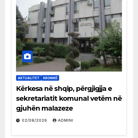
AKTUALITET
KRONIKË
Kërkesa në shqip, përgjigjja e
sekretariatit komunal vetëm në
gjuhën malazeze
02/08/2026
ADMINI