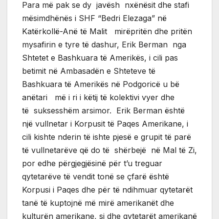
Para më pak se dy javësh nxënësit dhe stafi
mësimdhënës i SHF “Bedri Elezaga” në
Katërkollë-Anë të Malit mirëpritën dhe pritën
mysafirin e tyre të dashur, Erik Berman nga
Shtetet e Bashkuara të Amerikës, i cili pas
betimit në Ambasadën e Shteteve të
Bashkuara të Amerikës në Podgoricë u bë
anëtari më i ri i këtij të kolektivi vyer dhe
të suksesshëm arsimor. Erik Berman është
një vullnetar i Korpusit të Paqes Amerikane, i
cili kishte nderin të ishte pjesë e grupit të parë
të vullnetarëve që do të shërbejë në Mal të Zi,
por edhe përgjegjësinë për t’u treguar
qytetarëve të vendit tonë se çfarë është
Korpusi i Paqes dhe për të ndihmuar qytetarët
tanë të kuptojnë më mirë amerikanët dhe
kulturën amerikane, si dhe qytetarët amerikanë