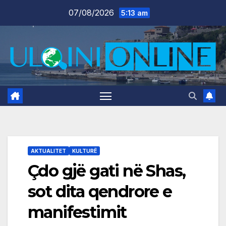
Skip
07/08/2026
5:13 am
to
content
AKTUALITET
KULTURË
Çdo gjë gati në Shas,
sot dita qendrore e
manifestimit