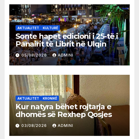
AKTUALITET
KULTURË
Sonte hapet edicioni i 25-të i
Panairit të Librit në Ulqin
05/08/2026
ADMINI
AKTUALITET
KRONIKË
Kur natyra bëhet rojtarja e
dhomës së Rexhep Qosjes
03/08/2026
ADMINI