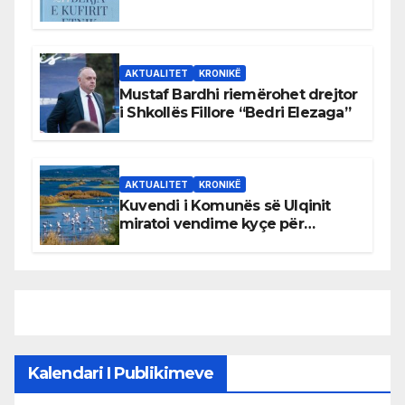
AKTUALITET
KRONIKË
Mustaf Bardhi riemërohet drejtor
i Shkollës Fillore “Bedri Elezaga”
AKTUALITET
KRONIKË
Kuvendi i Komunës së Ulqinit
miratoi vendime kyçe për
mbrojtjen e natyrës dhe
menaxhimin e qëndrueshëm të
burimeve më të çmuara
Kalendari I Publikimeve