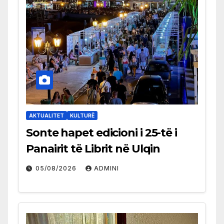
AKTUALITET
KULTURË
Sonte hapet edicioni i 25-të i
Panairit të Librit në Ulqin
05/08/2026
ADMINI