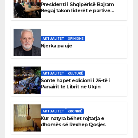
Presidenti i Shqipërisë Bajram
Begaj takon liderët e partive
shqiptare në Ulqin
AKTUALITET
OPINIONE
Njerka pa ujë
AKTUALITET
KULTURË
Sonte hapet edicioni i 25-të i
Panairit të Librit në Ulqin
AKTUALITET
KRONIKË
Kur natyra bëhet rojtarja e
dhomës së Rexhep Qosjes