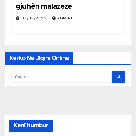
gjuhën malazeze
02/08/2026
ADMINI
Kërko Në Ulqini Online
Keni humbur