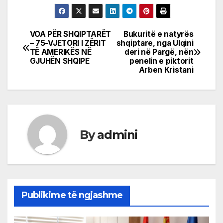
VOA PËR SHQIPTARËT
Bukuritë e natyrës
Post
– 75-VJETORI I ZËRIT
shqiptare, nga Ulqini
TË AMERIKËS NË
deri në Pargë, nën
navigation
GJUHËN SHQIPE
penelin e piktorit
Arben Kristani
By
admini
Publikime të ngjashme