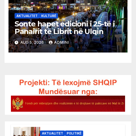
AKTUALITET
KULTURË
Sonte hapet edicioni i 25-të i
Panairit të Librit në Ulqin
AUG 5, 2026
ADMINI
AKTUALITET
POLITIKË