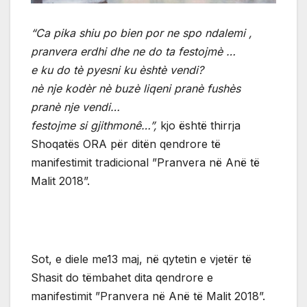
“Ca pika shiu po bien por ne spo ndalemi ,
pranvera erdhi dhe ne do ta festojmè …
e ku do tè pyesni ku èshtè vendi?
nè nje kodèr nè buzè liqeni pranè fushès
pranè nje vendi…
festojme si gjithmonê…”,
kjo është thirrja
Shoqatës ORA për ditën qendrore të
manifestimit tradicional ”Pranvera në Anë të
Malit 2018”.
Sot, e diele me13 maj, në qytetin e vjetër të
Shasit do tëmbahet dita qendrore e
manifestimit ”Pranvera në Anë të Malit 2018”.