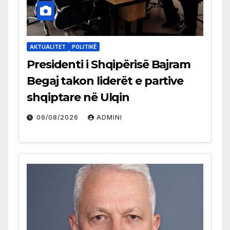
AKTUALITET
POLITIKË
Presidenti i Shqipërisë Bajram
Begaj takon liderët e partive
shqiptare në Ulqin
06/08/2026
ADMINI