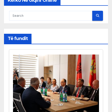
Kërko Në Ulqini Online
Të fundit