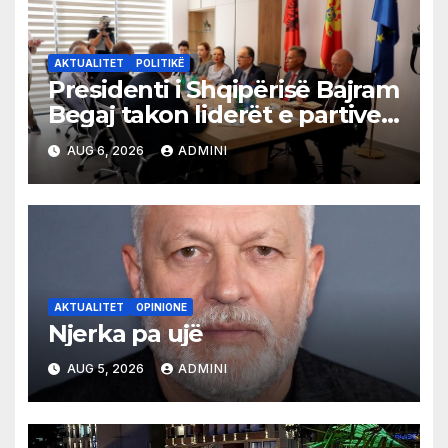
AKTUALITET
POLITIKË
Presidenti i Shqipërisë Bajram
Begaj takon liderët e partive
shqiptare në Ulqin
AUG 6, 2026
ADMINI
AKTUALITET
OPINIONE
Njerka pa ujë
AUG 5, 2026
ADMINI