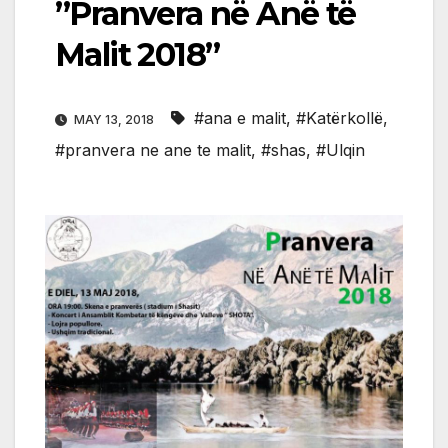
”Pranvera në Anë të
Malit 2018”
#ana e malit
,
#Katërkollë
,
MAY 13, 2018
#pranvera ne ane te malit
,
#shas
,
#Ulqin