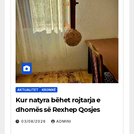
AKTUALITET
KRONIKË
Kur natyra bëhet rojtarja e
dhomës së Rexhep Qosjes
03/08/2026
ADMINI