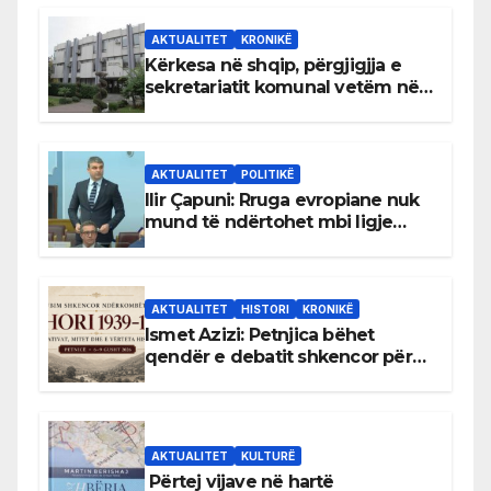
AKTUALITET
KRONIKË
Kërkesa në shqip, përgjigjja e
sekretariatit komunal vetëm në
gjuhën malazeze
AKTUALITET
POLITIKË
Ilir Çapuni: Rruga evropiane nuk
mund të ndërtohet mbi ligje
antikushtetuese
AKTUALITET
HISTORI
KRONIKË
Ismet Azizi: Petnjica bëhet
qendër e debatit shkencor për
Bihorin gjatë viteve 1939–1948
AKTUALITET
KULTURË
Përtej vijave në hartë