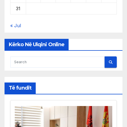
31
« Jul
Kërko Në Ulqini Online
Të fundit