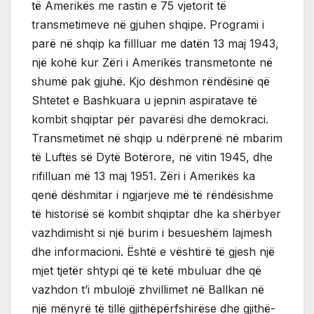
të Amerikës me rastin e 75 vjetorit të
transmetimeve në gjuhen shqipe. Programi i
parë në shqip ka fillluar me datën 13 maj 1943,
një kohë kur Zëri i Amerikës transmetonte në
shumë pak gjuhë. Kjo dëshmon rëndësinë që
Shtetet e Bashkuara u jepnin aspiratave të
kombit shqiptar për pavarësi dhe demokraci.
Transmetimet në shqip u ndërprenë në mbarim
të Luftës së Dytë Botërore, në vitin 1945, dhe
rifilluan më 13 maj 1951. Zëri i Amerikës ka
qenë dëshmitar i ngjarjeve më të rëndësishme
të historisë së kombit shqiptar dhe ka shërbyer
vazhdimisht si një burim i besueshëm lajmesh
dhe informacioni. Është e vështirë të gjesh një
mjet tjetër shtypi që të ketë mbuluar dhe që
vazhdon t’i mbulojë zhvillimet në Ballkan në
një mënyrë të tillë gjithëpërfshirëse dhe gjithë-