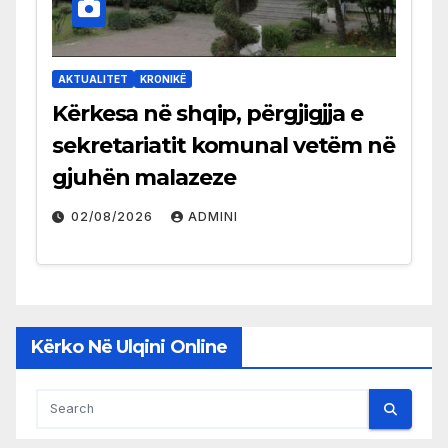
AKTUALITET
KRONIKË
Kërkesa në shqip, përgjigjja e
sekretariatit komunal vetëm në
gjuhën malazeze
02/08/2026
ADMINI
Kërko Në Ulqini Online