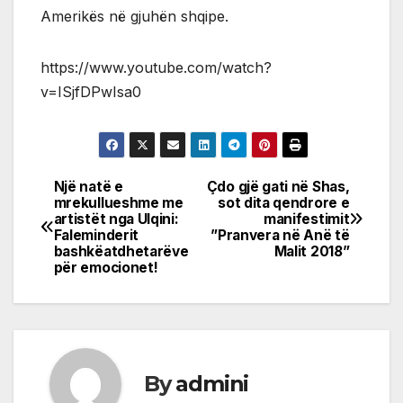
Amerikës në gjuhën shqipe.
https://www.youtube.com/watch?
v=ISjfDPwIsa0
Një natë e
Çdo gjë gati në Shas,
Post
mrekullueshme me
sot dita qendrore e
artistët nga Ulqini:
manifestimit
navigation
Faleminderit
”Pranvera në Anë të
bashkëatdhetarëve
Malit 2018”
për emocionet!
By
admini