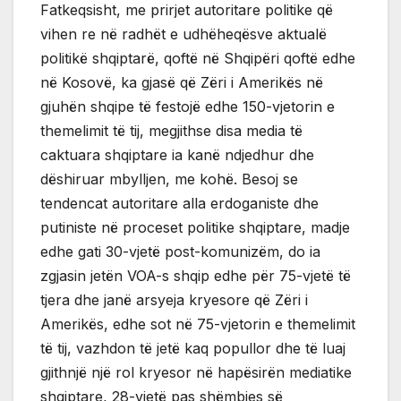
Fatkeqsisht, me prirjet autoritare politike që
vihen re në radhët e udhëheqësve aktualë
politikë shqiptarë, qoftë në Shqipëri qoftë edhe
në Kosovë, ka gjasë që Zëri i Amerikës në
gjuhën shqipe të festojë edhe 150-vjetorin e
themelimit të tij, megjithse disa media të
caktuara shqiptare ia kanë ndjedhur dhe
dëshiruar mbylljen, me kohë. Besoj se
tendencat autoritare alla erdoganiste dhe
putiniste në proceset politike shqiptare, madje
edhe gati 30-vjetë post-komunizëm, do ia
zgjasin jetën VOA-s shqip edhe për 75-vjetë të
tjera dhe janë arsyeja kryesore që Zëri i
Amerikës, edhe sot në 75-vjetorin e themelimit
të tij, vazhdon të jetë kaq popullor dhe të luaj
gjithnjë një rol kryesor në hapësirën mediatike
shqiptare, 28-vjetë pas shëmbjes së