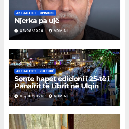
AKTUALITET
OPINIONE
Njerka pa ujë
05/08/2026
ADMINI
AKTUALITET
KULTURË
Sonte hapet edicioni i 25-të i
Panairit të Librit në Ulqin
05/08/2026
ADMINI