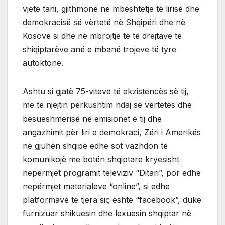
vjetë tani, gjithmonë në mbështetje të lirisë dhe
demokracisë së vërtetë në Shqipëri dhe në
Kosovë si dhe në mbrojtje të të drejtave të
shiqiptarëve anë e mbanë trojeve të tyre
autoktone.
Ashtu si gjatë 75-viteve të ekzistencës së tij,
me të njëjtin përkushtim ndaj së vërtetës dhe
besueshmërisë në emisionet e tij dhe
angazhimit për liri e demokraci, Zëri i Amerikës
në gjuhën shqipe edhe sot vazhdon të
komunikojë me botën shqiptare kryesisht
nepërmjet programit televiziv “Ditari”, por edhe
nepërmjet materialeve “online”, si edhe
platformave të tjera siç është “facebook”, duke
furnizuar shikuesin dhe lexuesin shqiptar në