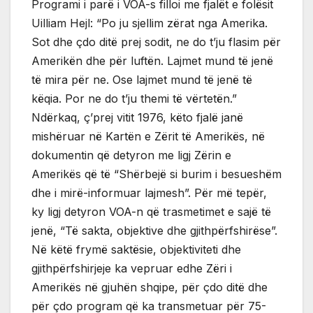
Programi i parë i VOA-s filloi me fjalët e folësit
Uilliam Hejl: “Po ju sjellim zërat nga Amerika.
Sot dhe çdo ditë prej sodit, ne do t’ju flasim për
Amerikën dhe për luftën. Lajmet mund të jenë
të mira për ne. Ose lajmet mund të jenë të
këqia. Por ne do t’ju themi të vërtetën.”
Ndërkaq, ç’prej vitit 1976, këto fjalë janë
mishëruar në Kartën e Zërit të Amerikës, në
dokumentin që detyron me ligj Zërin e
Amerikës që të “Shërbejë si burim i besueshëm
dhe i mirë-informuar lajmesh”. Për më tepër,
ky ligj detyron VOA-n që trasmetimet e sajë të
jenë, “Të sakta, objektive dhe gjithpërfshirëse”.
Në këtë frymë saktësie, objektiviteti dhe
gjithpërfshirjeje ka vepruar edhe Zëri i
Amerikës në gjuhën shqipe, për çdo ditë dhe
për çdo program që ka transmetuar për 75-