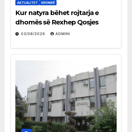
AKTUALITET
KRONIKË
Kur natyra bëhet rojtarja e
dhomës së Rexhep Qosjes
03/08/2026
ADMINI