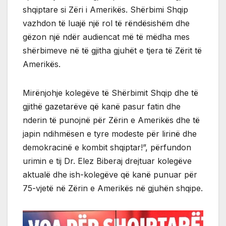
shqiptare si Zëri i Amerikës. Shërbimi Shqip
vazhdon të luajë një rol të rëndësishëm dhe
gëzon një ndër audiencat më të mëdha mes
shërbimeve në të gjitha gjuhët e tjera të Zërit të
Amerikës.
Mirënjohje kolegëve të Shërbimit Shqip dhe të
gjithë gazetarëve që kanë pasur fatin dhe
nderin të punojnë për Zërin e Amerikës dhe të
japin ndihmësen e tyre modeste për lirinë dhe
demokracinë e kombit shqiptar!”, përfundon
urimin e tij Dr. Elez Biberaj drejtuar kolegëve
aktualë dhe ish-kolegëve që kanë punuar për
75-vjetë në Zërin e Amerikës në gjuhën shqipe.