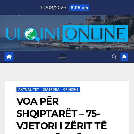
Skip
10/08/2026
6:05 am
to
content
AKTUALITET
DIASPORA
OPINIONE
VOA PËR
SHQIPTARËT – 75-
VJETORI I ZËRIT TË