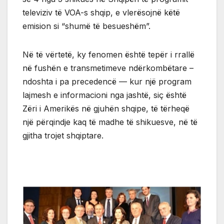
televiziv të VOA-s shqip, e vlerësojnë këtë
emision si “shumë të besueshëm”.
Në të vërtetë, ky fenomen është tepër i rrallë
në fushën e transmetimeve ndërkombëtare –
ndoshta i pa precedencë — kur një program
lajmesh e informacioni nga jashtë, siç është
Zëri i Amerikës në gjuhën shqipe, të tërheqë
një përqindje kaq të madhe të shikuesve, në të
gjitha trojet shqiptare.