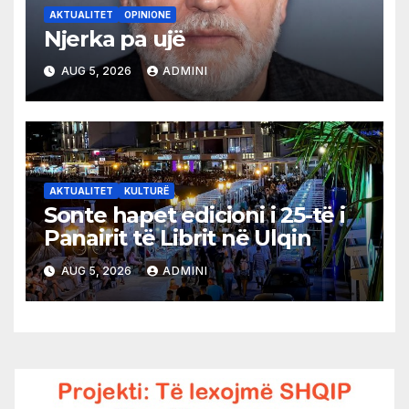
AKTUALITET
OPINIONE
Njerka pa ujë
AUG 5, 2026
ADMINI
AKTUALITET
KULTURË
Sonte hapet edicioni i 25-të i
Panairit të Librit në Ulqin
AUG 5, 2026
ADMINI