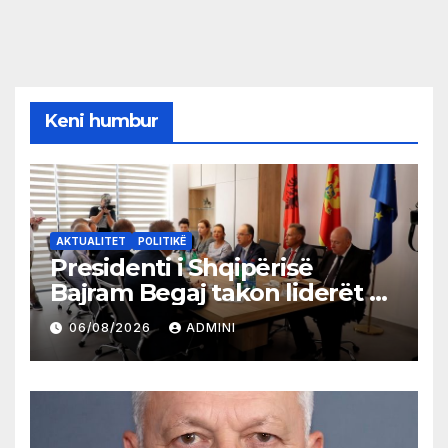
Keni humbur
AKTUALITET
POLITIKË
Presidenti i Shqipërisë
Bajram Begaj takon liderët e
partive shqiptare në Ulqin
06/08/2026
ADMINI