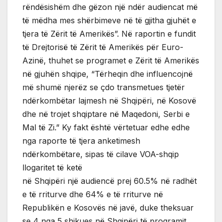
rëndësishëm dhe gëzon një ndër audiencat më
të mëdha mes shërbimeve në të gjitha gjuhët e
tjera të Zërit të Amerikës”. Në raportin e fundit
të Drejtorisë të Zërit të Amerikës për Euro-
Azinë, thuhet se programet e Zërit të Amerikës
në gjuhën shqipe, “Tërheqin dhe influencojnë
më shumë njerëz se çdo transmetues tjetër
ndërkombëtar lajmesh në Shqipëri, në Kosovë
dhe në trojet shqiptare në Maqedoni, Serbi e
Mal të Zi.” Ky fakt është vërtetuar edhe edhe
nga raporte të tjera anketimesh
ndërkombëtare, sipas të cilave VOA-shqip
llogaritet të ketë
në Shqipëri një audiencë prej 60.5% në radhët
e të rriturve dhe 64% e të rriturve në
Republikën e Kosovës në javë, duke theksuar
se 4 nga 5 shikues në Shqipëri të programit