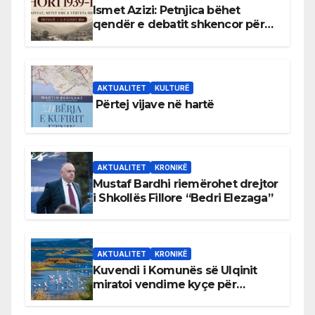
Ismet Azizi: Petnjica bëhet
qendër e debatit shkencor për
Bihorin gjatë viteve 1939–1948
AKTUALITET
KULTURË
Përtej vijave në hartë
AKTUALITET
KRONIKË
Mustaf Bardhi riemërohet drejtor
i Shkollës Fillore “Bedri Elezaga”
AKTUALITET
KRONIKË
Kuvendi i Komunës së Ulqinit
miratoi vendime kyçe për
mbrojtjen e natyrës dhe
menaxhimin e qëndrueshëm të