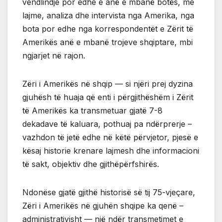
vendlindje por edhe e anë e mbanë botës, me
lajme, analiza dhe intervista nga Amerika, nga
bota por edhe nga korrespondentët e Zërit të
Amerikës anë e mbanë trojeve shqiptare, mbi
ngjarjet në rajon.
Zëri i Amerikës në shqip — si njëri prej dyzina
gjuhësh të huaja që enti i përgjithëshëm i Zërit
të Amerikës ka transmetuar gjatë 7-8
dekadave të kaluara, pothuaj pa ndërprerje –
vazhdon të jetë edhe në këtë përvjetor, pjesë e
kësaj historie krenare lajmesh dhe informacioni
të sakt, objektiv dhe gjithëpërfshirës.
Ndonëse gjatë gjithë historisë së tij 75-vjeçare,
Zëri i Amerikës në gjuhën shqipe ka qenë –
administrativisht — një ndër transmetimet e