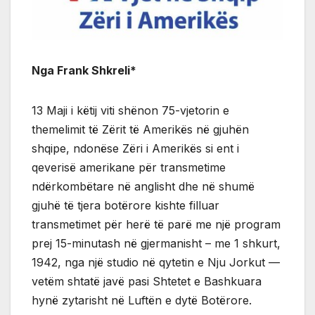
Nga Frank Shkreli*
13 Maji i këtij viti shënon 75-vjetorin e
themelimit të Zërit të Amerikës në gjuhën
shqipe, ndonëse Zëri i Amerikës si ent i
qeverisë amerikane për transmetime
ndërkombëtare në anglisht dhe në shumë
gjuhë të tjera botërore kishte filluar
transmetimet për herë të parë me një program
prej 15-minutash në gjermanisht – me 1 shkurt,
1942, nga një studio në qytetin e Nju Jorkut —
vetëm shtatë javë pasi Shtetet e Bashkuara
hynë zytarisht në Luftën e dytë Botërore.