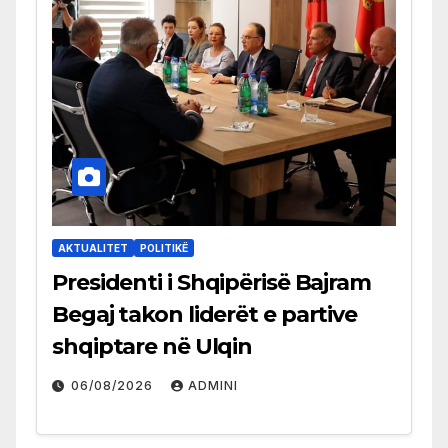
AKTUALITET
POLITIKË
Presidenti i Shqipërisë Bajram
Begaj takon liderët e partive
shqiptare në Ulqin
06/08/2026
ADMINI