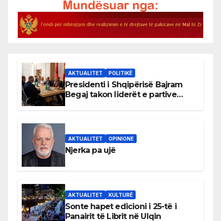
AKTUALITET
POLITIKË
Presidenti i Shqipërisë Bajram
Begaj takon liderët e partive
shqiptare në Ulqin
AKTUALITET
OPINIONE
Njerka pa ujë
AKTUALITET
KULTURË
Sonte hapet edicioni i 25-të i
Panairit të Librit në Ulqin