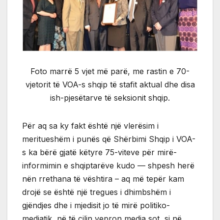
Foto marrë 5 vjet më parë, me rastin e 70-
vjetorit të VOA-s shqip të stafit aktual dhe disa
ish-pjesëtarve të seksionit shqip.
Për aq sa ky fakt është një vlerësim i
meritueshëm i punës që Shërbimi Shqip i VOA-
s ka bërë gjatë këtyre 75-viteve për mirë-
informimin e shqiptarëve kudo — shpesh herë
nën rrethana të vështira – aq më tepër kam
drojë se është një tregues i dhimbshëm i
gjëndjes dhe i mjedisit jo të mirë politiko-
mediatik, në të cilin vepron media sot, si në