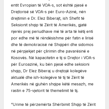
entit Evropian të VOA-s, sot është pjesë e
Drejtorisë së VOA-s për Euro-Azinë, nën
drejtimin e Dr. Elez Biberajt, ish Shefit të
Seksionit shqip të Zërit të Amerikës, gjatë
njerës prej periudhave më të arta të këtij enti
por edhe më të rëndësishme për fatin e lirisë
dhe të demokracisë në Shqipëri dhe sidomos
në përpjekjet për çlirimin dhe pavarësinë e
Kosovës. Në kapacitetin e tij si Drejtor i VOA-s
për Euroazinë, ku bën pjesë edhe seksioni
shqip, Dr Elez Biberaj u drejtojë kolegëve
aktualë dhe ish-kolegëve të tij të Zërit të
Amerikës në gjuhën shqipe këtë mesazh, me
rastin e 75-vjetorit të themelimit të tij.
“Urime të përzemërta Shërbimit Shqip të Zërit