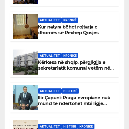
AKTUALITET
KRONIKË
Kur natyra bëhet rojtarja e
dhomës së Rexhep Qosjes
AKTUALITET
KRONIKË
Kërkesa në shqip, përgjigjja e
sekretariatit komunal vetëm në
gjuhën malazeze
AKTUALITET
POLITIKË
Ilir Çapuni: Rruga evropiane nuk
mund të ndërtohet mbi ligje
antikushtetuese
AKTUALITET
HISTORI
KRONIKË