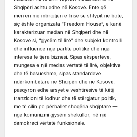
Shqipëri ashtu edhe në Kosovë. Ente që
merren me mbrojtjen e lirisë së shtypit në botë,
siç është organizata “Freedom House”, e kanë
karakterizuar median në Shqipëri dhe në
Kosovë si, “gjysëm të lirë” dhe subjekt kontrolli
dhe influence nga partitë politike dhe nga
interesa të tjera biznesi. Sipas ekspertëve,
mungesa e një medias vërtetë të lirë, objektive
dhe të besueshme, sipas standardeve
ndërkombëtare në Shqipëri dhe në Kosovë,
pasqyron edhe arsyet e vështirësive të këtij
tranzicioni të lodhur dhe të stërgjatur politik,
me të cilin po përballet shoqëria shqiptare —
nga komunizmi gjysëm shekullor, në një
demokraci vërtetë funksionale.