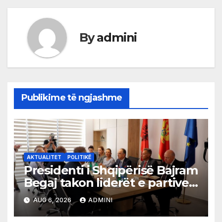
By
admini
Publikime të ngjashme
AKTUALITET
POLITIKË
Presidenti i Shqipërisë Bajram
Begaj takon liderët e partive
shqiptare në Ulqin
AUG 6, 2026
ADMINI