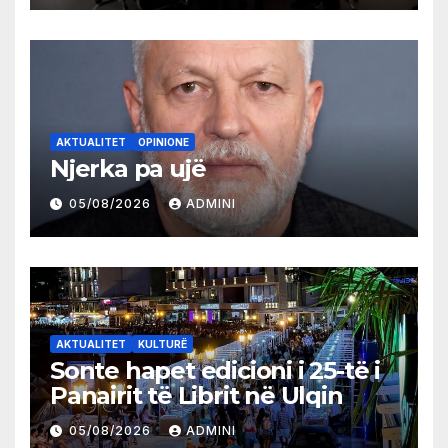
AKTUALITET
OPINIONE
Njerka pa ujë
05/08/2026
ADMINI
AKTUALITET
KULTURË
Sonte hapet edicioni i 25-të i
Panairit të Librit në Ulqin
05/08/2026
ADMINI