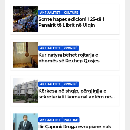
AKTUALITET
KULTURË
Sonte hapet edicioni i 25-të i
Panairit të Librit në Ulqin
AKTUALITET
KRONIKË
Kur natyra bëhet rojtarja e
dhomës së Rexhep Qosjes
AKTUALITET
KRONIKË
Kërkesa në shqip, përgjigjja e
sekretariatit komunal vetëm në
gjuhën malazeze
AKTUALITET
POLITIKË
Ilir Çapuni: Rruga evropiane nuk