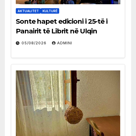
AKTUALITET
KULTURË
Sonte hapet edicioni i 25-të i
Panairit të Librit në Ulqin
05/08/2026
ADMINI