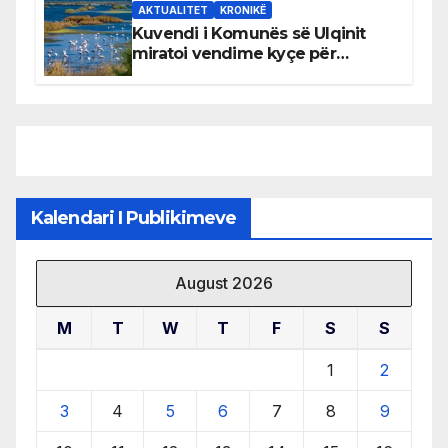
AKTUALITET
KRONIKË
Kuvendi i Komunës së Ulqinit
miratoi vendime kyçe për
mbrojtjen e natyrës dhe
menaxhimin e qëndrueshëm të
burimeve më të çmuara
Kalendari I Publikimeve
August 2026
M
T
W
T
F
S
S
1
2
3
4
5
6
7
8
9