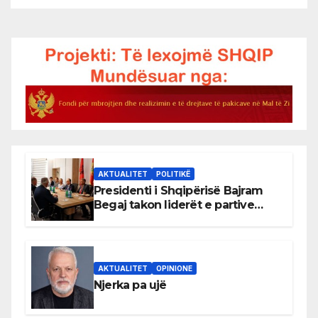
AKTUALITET
POLITIKË
Presidenti i Shqipërisë Bajram
Begaj takon liderët e partive
shqiptare në Ulqin
AKTUALITET
OPINIONE
Njerka pa ujë