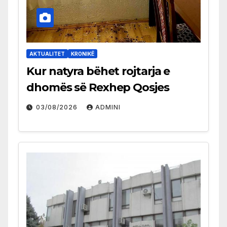
AKTUALITET
KRONIKË
Kur natyra bëhet rojtarja e
dhomës së Rexhep Qosjes
03/08/2026
ADMINI