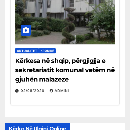
AKTUALITET
KRONIKË
Kërkesa në shqip, përgjigjja e
sekretariatit komunal vetëm në
gjuhën malazeze
02/08/2026
ADMINI
Kërko Në Ulqini Online