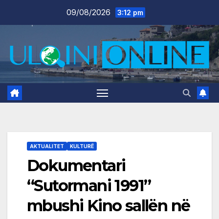
Skip
09/08/2026
3:12 pm
to
content
AKTUALITET
KULTURË
Dokumentari
“Sutormani 1991”
mbushi Kino sallën në