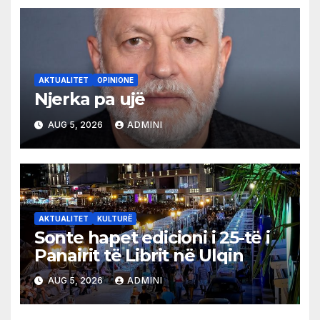
AKTUALITET
OPINIONE
Njerka pa ujë
AUG 5, 2026
ADMINI
AKTUALITET
KULTURË
Sonte hapet edicioni i 25-të i
Panairit të Librit në Ulqin
AUG 5, 2026
ADMINI