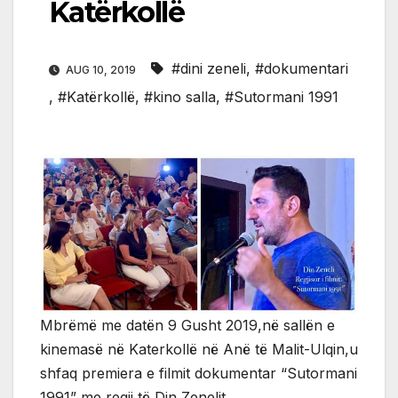
Katërkollë
#dini zeneli
,
#dokumentari
AUG 10, 2019
,
#Katërkollë
,
#kino salla
,
#Sutormani 1991
Mbrëmë me datën 9 Gusht 2019,në sallën e
kinemasë në Katerkollë në Anë të Malit-Ulqin,u
shfaq premiera e filmit dokumentar “Sutormani
1991” me regji të Din Zenelit.