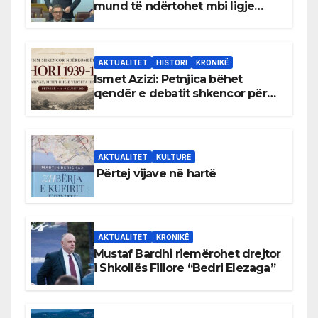
mund të ndërtohet mbi ligje
antikushtetuese
AKTUALITET
HISTORI
KRONIKË
Ismet Azizi: Petnjica bëhet
qendër e debatit shkencor për
Bihorin gjatë viteve 1939–1948
AKTUALITET
KULTURË
Përtej vijave në hartë
AKTUALITET
KRONIKË
Mustaf Bardhi riemërohet drejtor
i Shkollës Fillore “Bedri Elezaga”