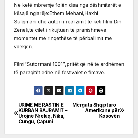
Në këtë mbrëmje folën disa nga dëshmitarët e
kësajë ngjarëje:Ethem Mehani,Haxhi
Sulejmani,dhe autori i realizimit të këti filmi Din
Zeneli,të cilët i rikujtuan të pranishmëve
momentet më rinqethëse të përballimit me
vdekjen.
Filmi”Sutormani 1991″,pritët që në të ardhëmen
të paraqitët edhe në festivalet e fimave.
URIME ME RASTIN E
Mërgata Shqiptaro –
Post
KURBAN BAJRAMIT –
Amerikane për
Urojnë Nrekiq, Nika,
Kosovën
navigation
Cungu, Çapuni