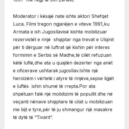
Moderator i kësajë nate ishte aktori Shefqet
Luca. Filmi tregon ngjarëjen e viteve 1991,ku
Armata e ish Jugosllavisë kishte mobilizuar
rezervistët e rinjë shqiptar nga trevat e Ulqinit
për ti dërguar në luftrat që kishin për interes
formimin e Serbis së Madhe,të cilët refuzuan
këtë luftë,dhe ata u quajtën dezerter nga anët
e oficerave ushtarak jugosllav.Ishte një
heroizëm i vërtetë i atyre të rinjëve,sepse ligjët
e luftës ishin shumë të rrepta.Por ata
shpëtuan falë një mobilizimi të popullit dhe në
veçanti nënave shqiptare të cilat u mobilizuan
me bijt e tyre,për të ju shmangur një masakre
të dytë të “Tivarit”.