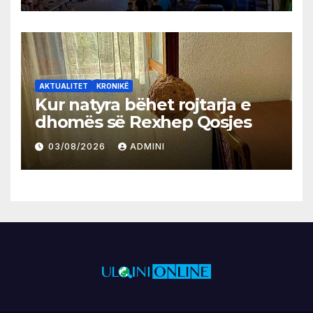
AKTUALITET
KRONIKË
Kur natyra bëhet rojtarja e
dhomës së Rexhep Qosjes
03/08/2026
ADMINI