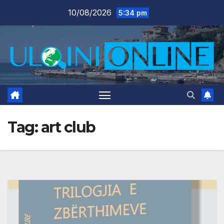
Skip
10/08/2026
5:34 pm
to
content
Tag:
art club