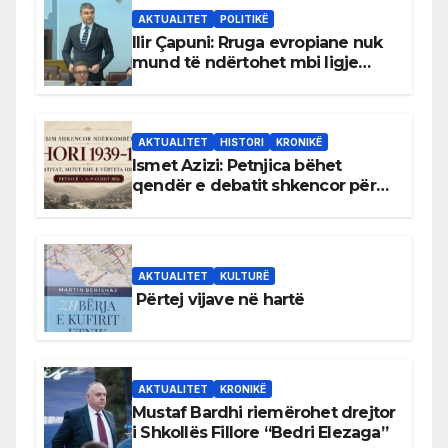
AKTUALITET
POLITIKË
Ilir Çapuni: Rruga evropiane nuk
mund të ndërtohet mbi ligje
antikushtetuese
AKTUALITET
HISTORI
KRONIKË
Ismet Azizi: Petnjica bëhet
qendër e debatit shkencor për
Bihorin gjatë viteve 1939–1948
AKTUALITET
KULTURË
Përtej vijave në hartë
AKTUALITET
KRONIKË
Mustaf Bardhi riemërohet drejtor
i Shkollës Fillore “Bedri Elezaga”