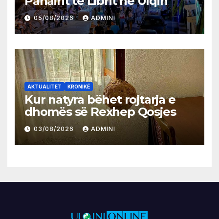
Panairit të Librit në Ulqin
05/08/2026
ADMINI
AKTUALITET
KRONIKË
Kur natyra bëhet rojtarja e
dhomës së Rexhep Qosjes
03/08/2026
ADMINI