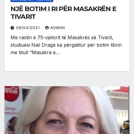
NJË BOTIM I RI PËR MASAKRËN E
TIVARIT
08/04/2021
ADMINI
Me rastin e 75-vjetorit të Masakrës së Tivarit,
studiuesi Nail Draga ka përgatitur për botim librin
me titull “Masakra e…