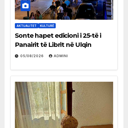
AKTUALITET
KULTURË
Sonte hapet edicioni i 25-të i
Panairit të Librit në Ulqin
05/08/2026
ADMINI