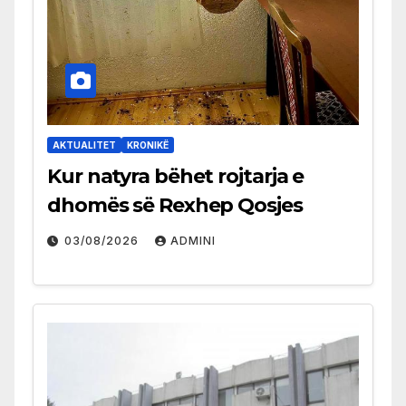
AKTUALITET
KRONIKË
Kur natyra bëhet rojtarja e
dhomës së Rexhep Qosjes
03/08/2026
ADMINI