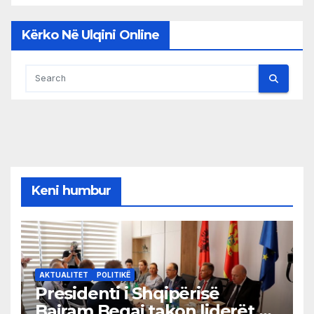
Kërko Në Ulqini Online
Keni humbur
AKTUALITET
POLITIKË
Presidenti i Shqipërisë
Bajram Begaj takon liderët e