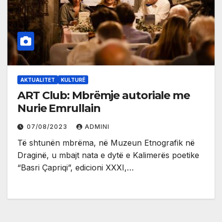
AKTUALITET
KULTURË
ART Club: Mbrëmje autoriale me
Nurie Emrullain
07/08/2023
ADMINI
Të shtunën mbrëma, në Muzeun Etnografik në
Draginë, u mbajt nata e dytë e Kalimerës poetike
“Basri Çapriqi”, edicioni XXXI,…