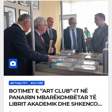
AKTUALITET
KULTURË
BOTIMET E “ART CLUB”-IT NË
PANAIRIN MBARËKOMBËTAR TË
LIBRIT AKADEMIK DHE SHKENCOR
NË PRISHTINË