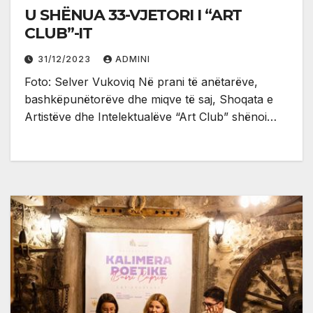
U SHËNUA 33-VJETORI I “ART
CLUB”-IT
31/12/2023
ADMINI
Foto: Selver Vukoviq Në prani të anëtarëve,
bashkëpunëtorëve dhe miqve të saj, Shoqata e
Artistëve dhe Intelektualëve “Art Club” shënoi…