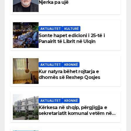
Njerka pa ujë
AKTUALITET
KULTURË
Sonte hapet edicioni i 25-të i
Panairit të Librit në Ulqin
AKTUALITET
KRONIKË
Kur natyra bëhet rojtarja e
dhomës së Rexhep Qosjes
AKTUALITET
KRONIKË
Kërkesa në shqip, përgjigjja e
sekretariatit komunal vetëm në
gjuhën malazeze