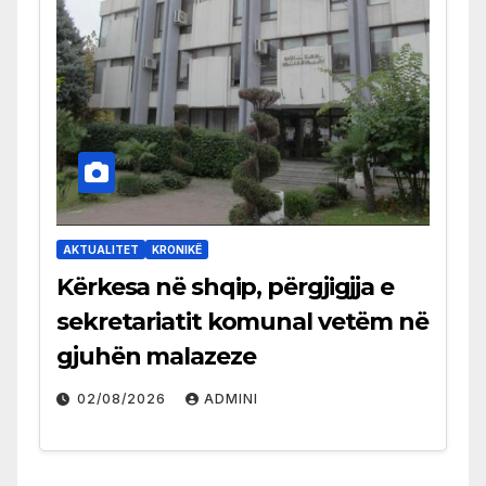
AKTUALITET
KRONIKË
Kërkesa në shqip, përgjigjja e
sekretariatit komunal vetëm në
gjuhën malazeze
02/08/2026
ADMINI