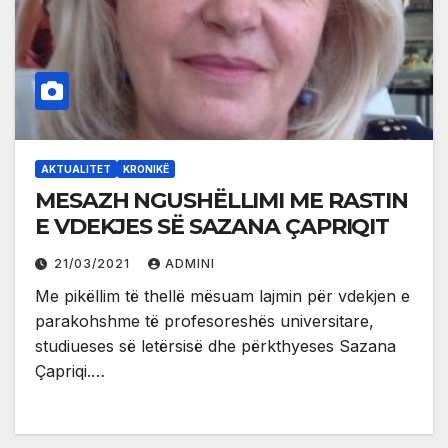
AKTUALITET
KRONIKË
MESAZH NGUSHËLLIMI ME RASTIN
E VDEKJES SË SAZANA ÇAPRIQIT
21/03/2021
ADMINI
Me pikëllim të thellë mësuam lajmin për vdekjen e
parakohshme të profesoreshës universitare,
studiueses së letërsisë dhe përkthyeses Sazana
Çapriqi.…