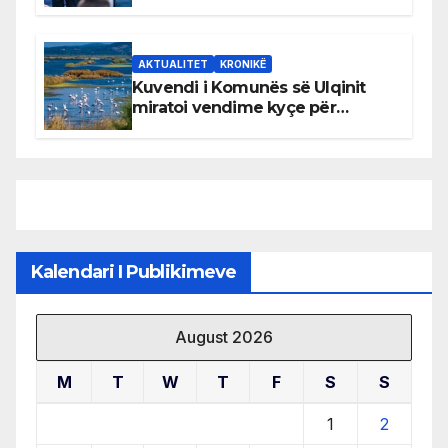
AKTUALITET
KRONIKË
Kuvendi i Komunës së Ulqinit
miratoi vendime kyçe për
mbrojtjen e natyrës dhe
menaxhimin e qëndrueshëm të
burimeve më të çmuara
Kalendari I Publikimeve
August 2026
M
T
W
T
F
S
S
1
2