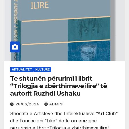
AKTUALITET
KULTURË
Te shtunën përurimi i librit
“Trilogjia e zbërthimeve ilire” të
autorit Ruzhdi Ushaku
28/06/2024
ADMINI
Shoqata e Artistëve dhe Intelektualëve “Art Club”
dhe Fondacioni “Lika” do të organizojnë
përurimin e librit “Trilogjia e zbërthimeve ilire”…