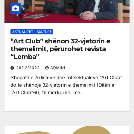
AKTUALITET
KULTURË
“Art Club” shënon 32-vjetorin e
themelimit, përurohet revista
“Lemba”
26/12/2022
ADMINI
Shoqata e Artistëve dhe Intelektualëve “Art Club”
do të shënojë 32-vjetorin e themelimit (Ditën e
“Art Club”-it), të mërkurën, më…