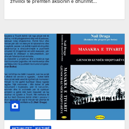
zhvilloi të premten aksionin e dhurimit…
AKTUALITET
KULTURË