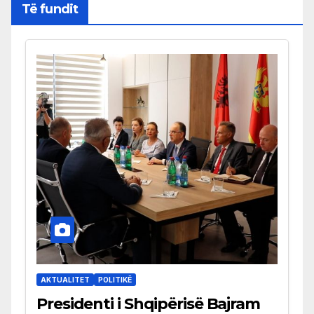
Të fundit
AKTUALITET
POLITIKË
Presidenti i Shqipërisë Bajram