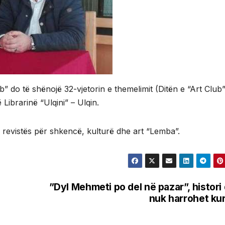
” do të shënojë 32-vjetorin e themelimit (Ditën e “Art Club”-
Librarinë “Ulqini” – Ulqin.
ë revistës për shkencë, kulturë dhe art “Lemba”.
”Dyl Mehmeti po del në pazar”, histori
nuk harrohet ku