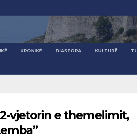
IKË
KRONIKË
DIASPORA
KULTURË
T
2-vjetorin e themelimit,
“Lemba”