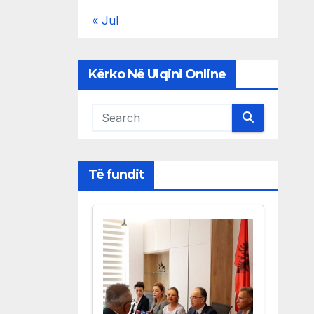
« Jul
Kërko Në Ulqini Online
Të fundit