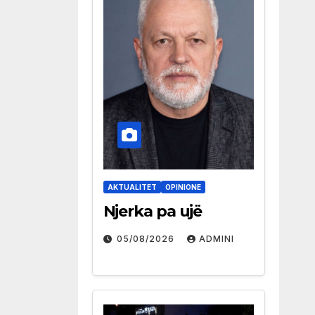
AKTUALITET
OPINIONE
Njerka pa ujë
05/08/2026
ADMINI