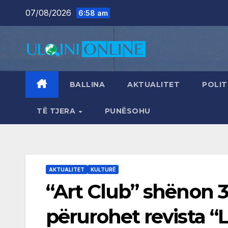
Skip
07/08/2026
6:58 am
to
content
BALLINA
AKTUALITET
POLIT
TË TJERA
PUNËSOHU
AKTUALITET
KULTURË
“Art Club” shënon 3
përurohet revista 