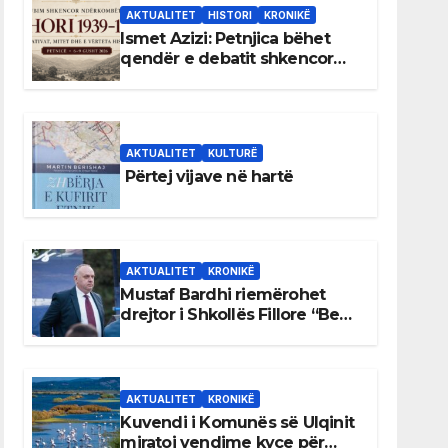
AKTUALITET
HISTORI
KRONIKË
Ismet Azizi: Petnjica bëhet
qendër e debatit shkencor
për Bihorin gjatë viteve 1939–
1948
AKTUALITET
KULTURË
Përtej vijave në hartë
AKTUALITET
KRONIKË
Mustaf Bardhi riemërohet
drejtor i Shkollës Fillore “Bedri
Elezaga”
AKTUALITET
KRONIKË
Kuvendi i Komunës së Ulqinit
miratoi vendime kyçe për