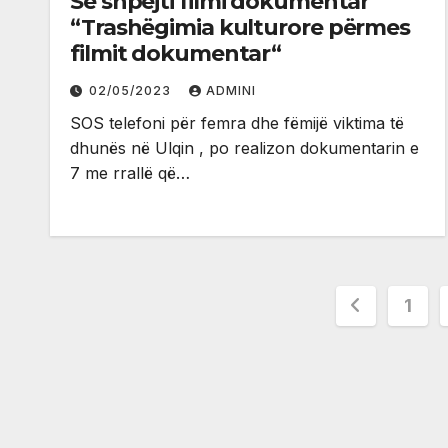
Së shpejti filmi dokumentar
“Trashëgimia kulturore përmes
filmit dokumentar“
02/05/2023
ADMINI
SOS telefoni për femra dhe fëmijë viktima të
dhunës në Ulqin , po realizon dokumentarin e
7 me rrallë që…
Posts
1
paginat