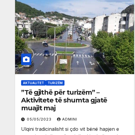
AKTUALITET
TURIZËM
”Të gjithë për turizëm” –
Aktivitete të shumta gjatë
muajit maj
05/05/2023
ADMINI
Ulqini tradicinalisht si çdo vit bënë hapjen e