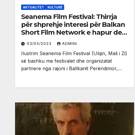
AKTUALITET
KULTURË
Seanema Film Festival: Thirrja
për shprehje interesi për Balkan
Short Film Network e hapur deri
më 10 maj
03/05/2023
ADMINI
Ilustrim Seanema Film Festival (Ulqin, Mali i Zi)
së bashku me festivalet dhe organizatat
partnere nga rajoni i Ballkanit Perëndimor,…