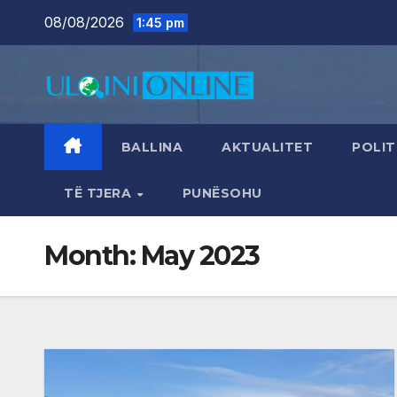
Skip
08/08/2026
1:45 pm
to
content
BALLINA
AKTUALITET
POLIT
TË TJERA
PUNËSOHU
Month:
May 2023