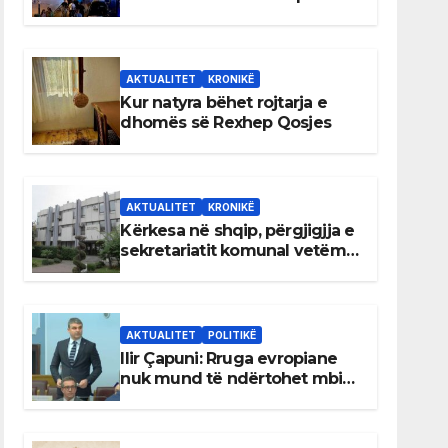
AKTUALITET
KRONIKË
Kur natyra bëhet rojtarja e
dhomës së Rexhep Qosjes
AKTUALITET
KRONIKË
Kërkesa në shqip, përgjigjja e
sekretariatit komunal vetëm
në gjuhën malazeze
AKTUALITET
POLITIKË
Ilir Çapuni: Rruga evropiane
nuk mund të ndërtohet mbi
ligje antikushtetuese