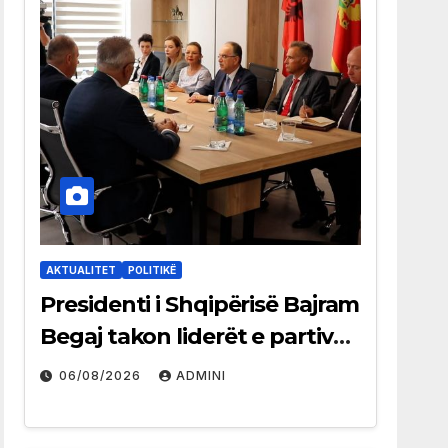
AKTUALITET
POLITIKË
Presidenti i Shqipërisë Bajram
Begaj takon liderët e partive
shqiptare në Ulqin
06/08/2026
ADMINI