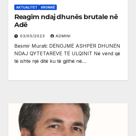
AKTUALITET
KRONIKË
Reagim ndaj dhunës brutale në
Adë
03/05/2023
ADMINI
Besmir Murati: DËNOJMË ASHPËR DHUNËN
NDAJ QYTETARËVE TË ULQINIT Në vend që
të ishte një ditë ku të gjithë në…