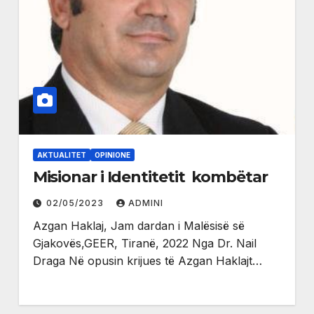
AKTUALITET
OPINIONE
Misionar i Identitetit kombëtar
02/05/2023
ADMINI
Azgan Haklaj, Jam dardan i Malësisë së
Gjakovës,GEER, Tiranë, 2022 Nga Dr. Nail
Draga Në opusin krijues të Azgan Haklajt…