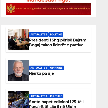
AKTUALITET
POLITIKË
Presidenti i Shqipërisë Bajram
Begaj takon liderët e partive
shqiptare në Ulqin
AKTUALITET
OPINIONE
Njerka pa ujë
AKTUALITET
KULTURË
Sonte hapet edicioni i 25-të i
Panairit të Librit në Ulqin