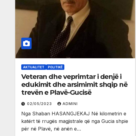
AKTUALITET
POLITIKË
Veteran dhe veprimtar i denjë i
edukimit dhe arsimimit shqip në
trevën e Plavë-Gucisë
02/05/2023
ADMINI
Nga Shaban HASANGJEKAJ Në kilometrin e
katërt të rrugës magjistrale që nga Gucia shpie
për në Plavë, në anën e…