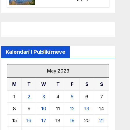
mbrojtjen e natyrës dhe
menaxhimin e qëndrueshëm
të burimeve më të çmuara
Kalendari I Publikimeve
May 2023
M
T
W
T
F
S
S
1
2
3
4
5
6
7
8
9
10
11
12
13
14
15
16
17
18
19
20
21