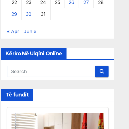
22
23
24
25
26
27
28
29
30
31
« Apr
Jun »
Kërko Në Ulqini Online
Të fundit