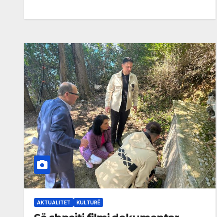
AKTUALITET
KULTURË